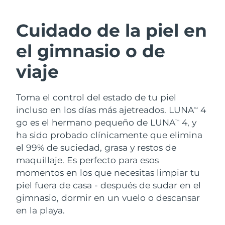
RUTINA SUECAS DE BELLEZA
Austria
Entrega prevista
8/8/26
Cuidado de la piel en
Baréin
Entrega prevista
8/9/26
el gimnasio o de
Limpieza facial
Lifting facial
Bélgica
Entrega prevista
8/8/26
viaje
LUNA™ 4 pack
BEAR™ 2 pack
Bermudas
Entrega prevista
8/14/26
Anti-aging massage
Microcurrent toning
Toma el control del estado de tu piel
incluso en los días más ajetreados. LUNA
4
Bosnia y Herzegovina
Entrega prevista
8/11/26
TM
Hidratación
Cuidado bucal
go es el hermano pequeño de LUNA
4, y
TM
LUNA™ 4 Plus
BEAR™ 2 go
Brunéi
ha sido probado clínicamente que elimina
Entrega prevista
8/13/26
UFO™ 3 pack
issa™ 4
Massage, LED heating
Microcurrent toning on-the-go
el 99% de suciedad, grasa y restos de
TRATAMIENTO ANTIEDAD FAQ™
Deep facial hydration
Hybrid silicone sonic toothbrush
Bulgaria
Entrega prevista
8/8/26
maquillaje. Es perfecto para esos
momentos en los que necesitas limpiar tu
NEW
LUNA™ 4 Men
BEAR™ 2 eyes & lips
Canadá
Entrega prevista
8/12/26
UFO™ 3 LED
piel fuera de casa - después de sudar en el
issa™ 4 plus
For men, anti-aging massage
Microcurrent line smoothing device
gimnasio, dormir en un vuelo o descansar
Near-infrared and red light therapy
Smart hybrid silicone sonic toothbrush
Chile
Entrega prevista
8/12/26
device
Antiedad
Tratamientos LED
en la playa.