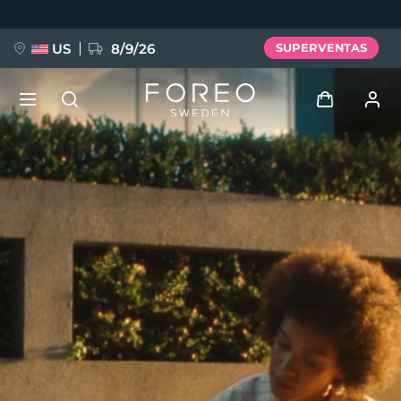
Pasar
al
contenido
principal
US
8/9/26
SUPERVENTAS
NUEVO
Iniciar sesión
Idioma
BREAKING NEWS
Perfil de usuario
English
Deutsch
Español
Mis dispositivos
FAQ™ Pure Beauty-Tech Elixir
Français
Italiano
Português
Mis pedidos
Polski
Svenska
Русский
Türkçe
简体中文
繁體中文
Mis direcciones
issa™ Teeth Whitening Set
Mis suscripciones