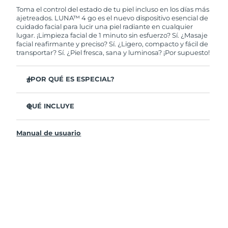
de tener algún problema durante los 2 años
Toma el control del estado de tu piel incluso en los días más
posteriores a tu compra, FOREO te remplazará el
ajetreados. LUNA™ 4 go es el nuevo dispositivo esencial de
producto sin cargo alguno.
cuidado facial para lucir una piel radiante en cualquier
lugar. ¡Limpieza facial de 1 minuto sin esfuerzo? Sí. ¿Masaje
facial reafirmante y preciso? Sí. ¿Ligero, compacto y fácil de
transportar? Sí. ¿Piel fresca, sana y luminosa? ¡Por supuesto!
¿POR QUÉ ES ESPECIAL?
35 veces más higiénico que los cepillos con filamentos
de nylon.
QUÉ INCLUYE
El 100% de usuarios declaró sentir la piel más fresca y
LUNA
4 go
™
radiante.
Manual de usuario
Cable de carga USB
El 96% de usuarios declaró sentir la piel más sana. El 81%
una reducción de imperfecciones.
Guía de inicio rápido
El 86% de los usuarios declaró sentir la piel visiblemente
Manual general
más firme y elástica.
Garantía de 2 años (España, Portugal, Suecia: Garantía
El 98% de usuarios sintió una mayor absorción de sus
de 3 años)
productos de cuidado facial.
Actualizado con 8 intensidades, bloqueo de viaje y
hasta 300 usos por carga USB.