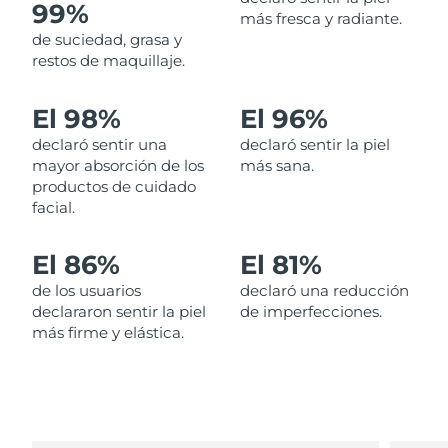
99%
más fresca y radiante.
de suciedad, grasa y
Filipinas
Entrega prevista
8/11/26
restos de maquillaje.
Polonia
Entrega prevista
8/9/26
El 98%
El 96%
Portugal
Entrega prevista
8/8/26
declaró sentir una
declaró sentir la piel
mayor absorción de los
más sana.
Puerto Rico
Entrega prevista
8/10/26
productos de cuidado
facial.
Catar
Entrega prevista
8/9/26
El 86%
El 81%
Reunión
Entrega prevista
8/13/26
de los usuarios
declaró una reducción
declararon sentir la piel
de imperfecciones.
Rumanía
Entrega prevista
8/8/26
más firme y elástica.
Rusia
Entrega prevista
8/16/26
Arabia Saudí
Entrega prevista
8/9/26