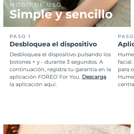
MODO DE USO
Simple y sencillo
PASO 1
PASO
Desbloquea el dispositivo
Apli
Desbloquea el dispositivo pulsando los
Humed
botones + y - durante 3 segundos. A
facia
continuación, registra tu garantía en la
para o
aplicación FOREO For You.
Descarga
Hume
la aplicación aquí.
centra