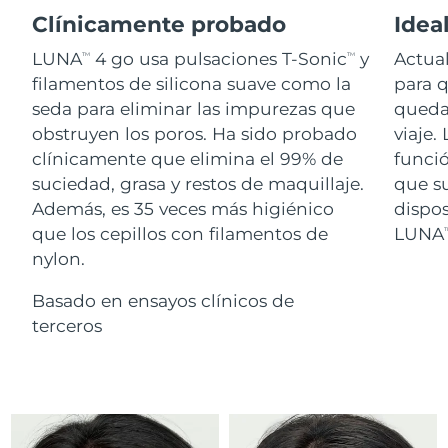
Advanced pore care essentials
For healthy hair
18% PAP
Clínicamente probado
Ideal
Israel
Entrega prevista
8/12/26
Cosméticos
Hombres
LUNA
4 go usa pulsaciones T-Sonic
y
Actual
TM
TM
Italia
Entrega prevista
8/8/26
filamentos de silicona suave como la
para 
seda para eliminar las impurezas que
quedar
Japón
Entrega prevista
8/11/26
obstruyen los poros. Ha sido probado
viaje.
Comprar todo
clínicamente que elimina el 99% de
funci
Jersey
Entrega prevista
8/13/26
suciedad, grasa y restos de maquillaje.
que su
Además, es 35 veces más higiénico
dispo
Kazajistán
Entrega prevista
8/10/26
que los cepillos con filamentos de
LUNA
T
FOREO APP
nylon.
Kuwait
Entrega prevista
8/8/26
ACERCA DE
Basado en ensayos clínicos de
Letonia
Entrega prevista
8/8/26
terceros
Líbano
Entrega prevista
8/9/26
Lituania
Entrega prevista
8/8/26
Luxemburgo
Entrega prevista
8/8/26