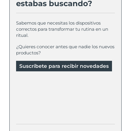
estabas buscando?
Filipinas
Entrega prevista
8/13/26
Sabemos que necesitas los dispositivos
Polonia
Entrega prevista
8/11/26
correctos para transformar tu rutina en un
ritual.
Portugal
Entrega prevista
8/10/26
¿Quieres conocer antes que nadie los nuevos
productos?
Puerto Rico
Entrega prevista
8/12/26
Suscríbete para recibir novedades
Catar
Entrega prevista
8/11/26
Reunión
Entrega prevista
8/15/26
Rumanía
Entrega prevista
8/10/26
Rusia
Entrega prevista
8/18/26
Arabia Saudí
Entrega prevista
8/11/26