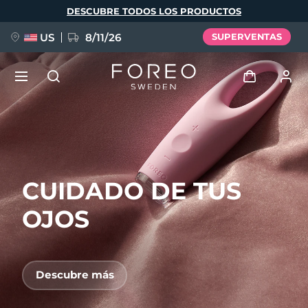
Pasar
DESCUBRE TODOS LOS PRODUCTOS
al
contenido
principal
US
8/11/26
SUPERVENTAS
NUEVO
Iniciar sesión
Idioma
BREAKING NEWS
Perfil de usuario
CUIDADO DE TUS
English
Deutsch
Español
Mis dispositivos
FAQ™ Pure Beauty-Tech Elixir
Français
Italiano
Português
OJOS
Mis pedidos
Polski
Svenska
Русский
Türkçe
简体中文
繁體中文
Mis direcciones
Descubre más
issa™ Teeth Whitening Set
Mis suscripciones