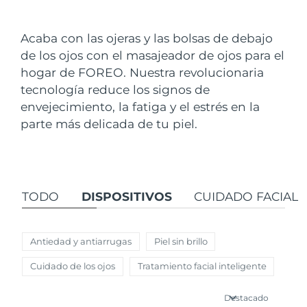
País de envío
Acaba con las ojeras y las bolsas de debajo
Estados Unidos
Entrega prevista
8/11/26
de los ojos con el masajeador de ojos para el
FAQ™ Dual LED Panel
hogar de FOREO. Nuestra revolucionaria
Reino Unido
Entrega prevista
8/10/26
tecnología reduce los signos de
POPULAR
envejecimiento, la fatiga y el estrés en la
España
Entrega prevista
8/10/26
parte más delicada de tu piel.
Australia
Entrega prevista
8/13/26
Francia
Entrega prevista
8/10/26
Sorpresas especiales
Superventas
TODO
DISPOSITIVOS
CUIDADO FACIAL
Alemania
Entrega prevista
8/10/26
Canadá
Entrega prevista
8/14/26
Antiedad y antiarrugas
Piel sin brillo
Terapia de luz roja
Cuidado de los ojos
Tratamiento facial inteligente
Australia
Entrega prevista
8/13/26
Destacado