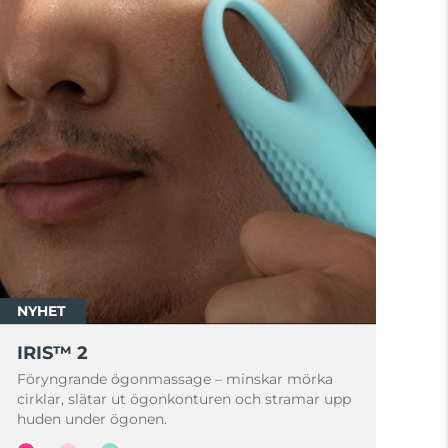
NYHET
IRIS™ 2
Föryngrande ögonmassage – minskar mörka
cirklar, slätar ut ögonkonturen och stramar upp
huden under ögonen.