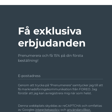
Få exklusiva
erbjudanden
Prenumerera och få 15% på din första
beställning!
E-postadress
Genom att trycka på "Prenumerera" samtycker jag till att
få marknadsföringskommunikation från FOREO. Jag
förstår att jag kan avregistrera mig när som helst.
Denna webbplats skyddas av reCAPTCHA och omfattas
av Googles
integritetspolicy
och
användarvillkor.