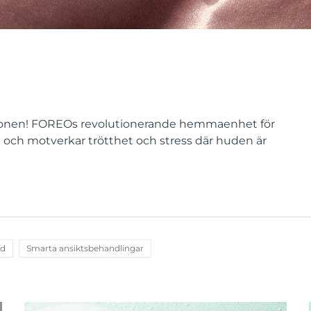
ögonen! FOREOs revolutionerande hemmaenhet för
och motverkar trötthet och stress där huden är
rd
Smarta ansiktsbehandlingar