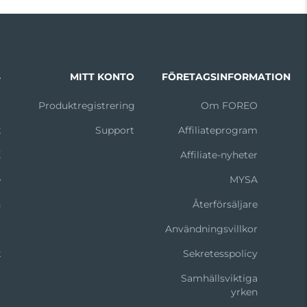
S
MITT KONTO
FÖRETAGSINFORMATION
m
Produktregistrering
Om FOREO
k
Support
Affiliateprogram
X
Affiliate-nyheter
e
MYSA
n
Återförsäljare
t
Användningsvillkor
k
Sekretesspolicy
Samhällsviktiga
yrken