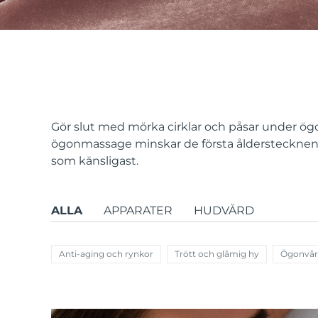
issa™ Teeth Whitening Set
FAQ™ Dual LED Panel
Gör slut med mörka cirklar och påsar under 
ögonmassage minskar de första ålderstecknen 
som känsligast.
POPULÄR
ALLA
APPARATER
HUDVÅRD
Specialerbjudanden
Bästsäljare
Anti-aging och rynkor
Trött och glåmig hy
Ögonvå