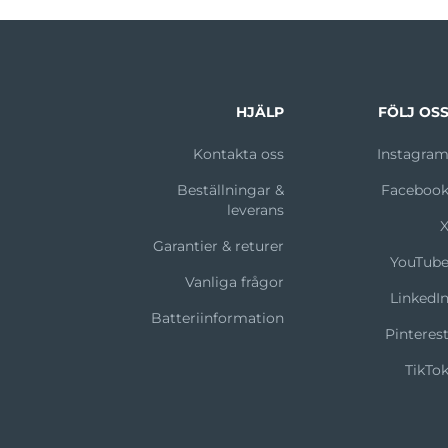
HJÄLP
FÖLJ OS
Kontakta oss
Instagra
Beställningar &
Faceboo
leverans
Garantier & returer
YouTub
Vanliga frågor
LinkedI
Batteriinformation
Pinteres
TikTo