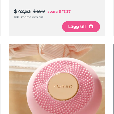
$ 42,53
$ 59,9
spara
$ 17,37
Inkl. moms och tull
Lägg till