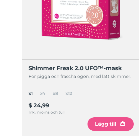
Shimmer Freak 2.0 UFO™-mask
För pigga och fräscha ögon, med lätt skimmer.
x1
x4
x8
x12
$ 24,99
Inkl. moms och tull
Lägg till