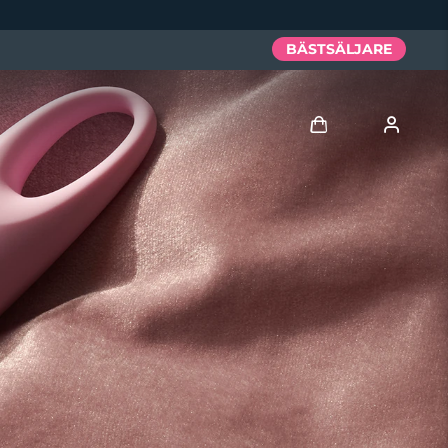
BÄSTSÄLJARE
Logga in
Användarprofil
Mina enheter
Mina beställningar
Mina adresser
Mina prenumerationer