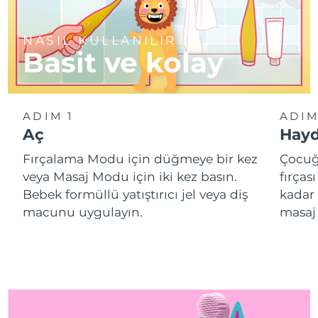
NASIL KULLANILIR
Basit ve kolay
ADIM 1
ADIM
Aç
Hayd
Fırçalama Modu için düğmeye bir kez
Çocuğ
veya Masaj Modu için iki kez basın.
fırças
Bebek formüllü yatıştırıcı jel veya diş
kadar 
macunu uygulayın.
masaj