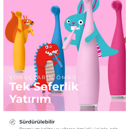
SONUÇLARIN ÖMRÜ
Tek Seferlik
Yatırım
Sürdürülebilir