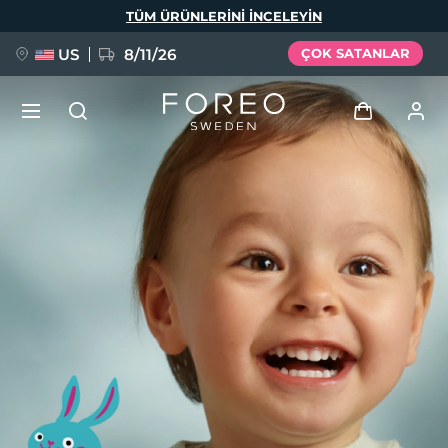
Ana
TÜM ÜRÜNLERINI INCELEYIN
içeriğe
atla
US
8/11/26
ÇOK SATANLAR
YENİ
Giriş
Dil Seçimi
BREAKING NEWS
Kullanici profi̇li̇
English
Deutsch
Español
Cihazlarım
FAQ™ Pure Beauty-Tech Elixir
Français
Italiano
Português
Siparişlerim
Polski
Svenska
Русский
Türkçe
简体中文
繁體中文
Adresim
issa™ Teeth Whitening Set
Aboneliklerim