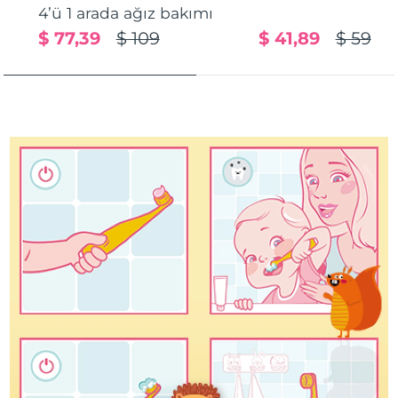
4’ü 1 arada ağız bakımı
Türkiye
Tahmini teslim tarihi
8/11/26
$ 77,39
$ 109
$ 41,89
$ 59
Birleşik Arap
Tahmini teslim tarihi
8/11/26
Emirlikleri
Birleşik Krallık
Tahmini teslim tarihi
8/10/26
Amerika Birleşik
Tahmini teslim tarihi
8/11/26
Devletleri
Özbekistan
Tahmini teslim tarihi
8/15/26
Vietnam
Tahmini teslim tarihi
8/16/26