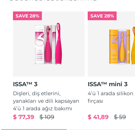
SAVE 28%
SAVE 28%
ISSA™ 3
ISSA™ mini 3
Dişleri, diş etlerini,
4’ü 1 arada silikon
yanakları ve dili kapsayan
fırçası
4’ü 1 arada ağız bakımı
$ 77,39
$ 109
$ 41,89
$ 59