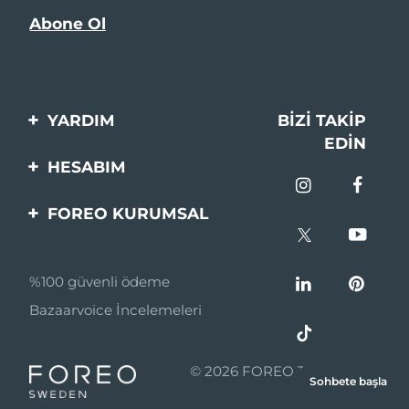
YARDIM
BIZI TAKIP
EDIN
Bi̇zi̇mle İleti̇şi̇me Geçi̇n
HESABIM
Si̇pari̇şler & Sevki̇yat
Ürün Kaydı
FOREO KURUMSAL
Garanti̇ & İade
Destek
FOREO Hakkinda
Sık Sorulan Sorular
%100 güvenli ödeme
Ortaklik Programi
Pil bilgileri
Bazaarvoice İncelemeleri
Ortaklık haberleri
MYSA
© 2026 FOREO Tüm hakları
Sohbete başla
Perakende Satış
saklıdır.
Ortakları