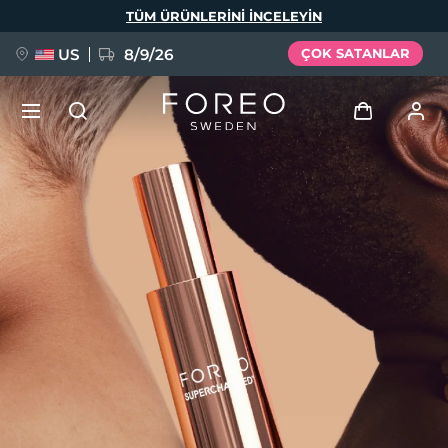
Ana
TÜM ÜRÜNLERINI INCELEYIN
içeriğe
atla
US
8/9/26
ÇOK SATANLAR
YENİ
Giriş
Dil Seçimi
BREAKING NEWS
Kullanici profi̇li̇
English
Deutsch
Español
Cihazlarım
FAQ™ Pure Beauty-Tech Elixir
Français
Italiano
Português
Siparişlerim
Polski
Svenska
Русский
Türkçe
简体中文
繁體中文
Adresim
issa™ Teeth Whitening Set
Aboneliklerim