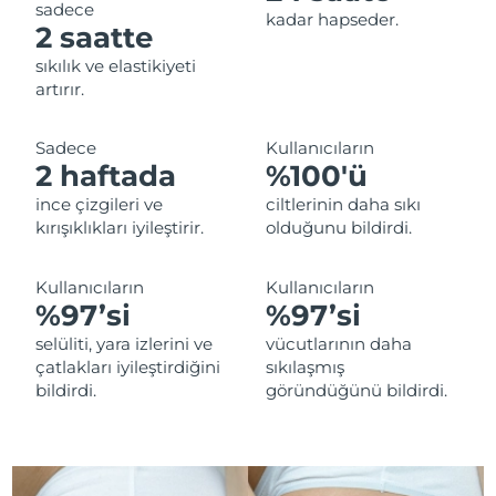
sadece
kadar hapseder.
Filipinler
Tahmini teslim tarihi
8/11/26
2 saatte
sıkılık ve elastikiyeti
Polonya
Tahmini teslim tarihi
8/9/26
artırır.
Portekiz
Tahmini teslim tarihi
8/8/26
Sadece
Kullanıcıların
2 haftada
%100'ü
Porto Riko
Tahmini teslim tarihi
8/10/26
ince çizgileri ve
ciltlerinin daha sıkı
kırışıklıkları iyileştirir.
olduğunu bildirdi.
Katar
Tahmini teslim tarihi
8/9/26
Reunion
Tahmini teslim tarihi
8/13/26
Kullanıcıların
Kullanıcıların
%97’si
%97’si
Romanya
Tahmini teslim tarihi
8/8/26
selüliti, yara izlerini ve
vücutlarının daha
çatlakları iyileştirdiğini
sıkılaşmış
Rusya
Tahmini teslim tarihi
8/16/26
bildirdi.
göründüğünü bildirdi.
Suudi Arabistan
Tahmini teslim tarihi
8/9/26
Singapur
Tahmini teslim tarihi
8/10/26