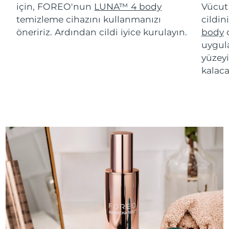
için, FOREO'nun
LUNA™ 4 body
Vücut
temizleme cihazını kullanmanızı
cildin
öneririz. Ardından cildi iyice kurulayın.
body
c
uygul
yüzey
kalaca