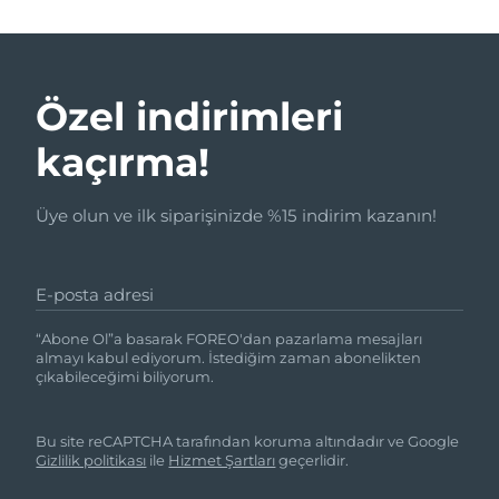
Özel indirimleri
kaçırma!
Üye olun ve ilk siparişinizde %15 indirim kazanın!
E-posta adresi
“Abone Ol”a basarak FOREO'dan pazarlama mesajları
almayı kabul ediyorum. İstediğim zaman abonelikten
çıkabileceğimi biliyorum.
Bu site reCAPTCHA tarafından koruma altındadır ve Google
Gizlilik politikası
ile
Hizmet Şartları
geçerlidir.