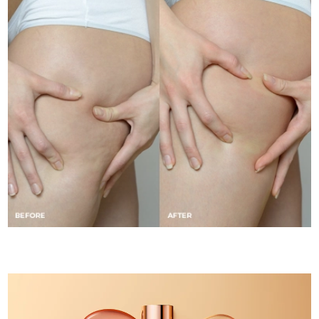
Slovakya
Tahmini teslim tarihi
8/8/26
Slovenya
Tahmini teslim tarihi
8/8/26
Güney Afrika
Tahmini teslim tarihi
8/16/26
Güney Kore
Tahmini teslim tarihi
8/10/26
İspanya
Tahmini teslim tarihi
8/8/26
İsveç
Tahmini teslim tarihi
8/8/26
İsviçre
Tahmini teslim tarihi
8/8/26
Tayvan
Tahmini teslim tarihi
8/13/26
Tayland
Tahmini teslim tarihi
8/12/26