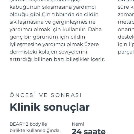
kabuğunun sıkışmasına yardımcı
süre k
Çin Makao ÖİB
olduğu gibi Çin tıbbında da cildin
zamanl
Tahmini teslim tarihi
8/10/26
sıkılaşmasına ve gerginleşmesine
metabo
Malezya
Tahmini teslim tarihi
8/11/26
yardımcı olmak için kullanılır. Daha
onarım
genç bir görünüm için cildin
destek
Malta
Tahmini teslim tarihi
8/8/26
iyileşmesine yardımcı olmak üzere
için l
dermisteki kolajen seviyelerini
parçal
Meksika
Tahmini teslim tarihi
8/12/26
arttırdığı bilinen bazı bileşikler içerir.
Monako
Tahmini teslim tarihi
8/9/26
Hollanda
Tahmini teslim tarihi
8/8/26
ÖNCESİ VE SONRASI
Yeni Zelanda
Tahmini teslim tarihi
8/8/26
Klinik sonuçlar
Norveç
Tahmini teslim tarihi
8/8/26
BEAR
2 body ile
Nemi
TM
Umman
Tahmini teslim tarihi
8/11/26
24 saate
birlikte kullanıldığında,