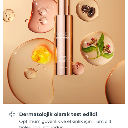
Türkiye
Tahmini teslim tarihi
8/9/26
Birleşik Arap
Tahmini teslim tarihi
8/9/26
Emirlikleri
Birleşik Krallık
Tahmini teslim tarihi
8/8/26
Amerika Birleşik
Tahmini teslim tarihi
8/9/26
Devletleri
Özbekistan
Tahmini teslim tarihi
8/13/26
Vietnam
Tahmini teslim tarihi
8/14/26
Dermatolojik olarak test edildi
Optimum güvenlik ve etkinlik için. Tüm cilt
tipleri için uygundur.