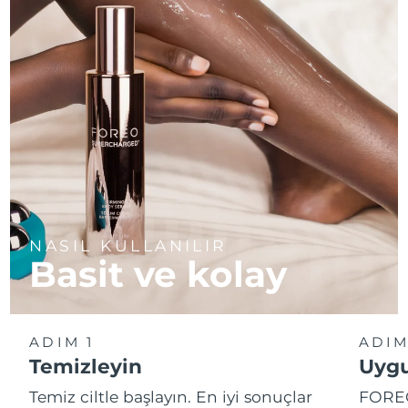
NASIL KULLANILIR
Basit ve kolay
ADIM 1
ADIM
Temizleyin
Uygu
Temiz ciltle başlayın. En iyi sonuçlar
FOREO