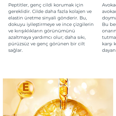
Peptitler, genç cildi korumak için
Avokad
gereklidir. Cilde daha fazla kolajen ve
avokad
Çin Makao ÖİB
Tahmini teslim tarihi
8/11/26
elastin üretme sinyali gönderir. Bu,
doymam
Malezya
dokuyu iyileştirmeye ve ince çizgilerin
Bu bes
Tahmini teslim tarihi
8/12/26
ve kırışıklıkların görünümünü
onarı
Malta
Tahmini teslim tarihi
8/9/26
azaltmaya yardımcı olur; daha sıkı,
tutmay
pürüzsüz ve genç görünen bir cilt
karşı 
Meksika
Tahmini teslim tarihi
8/13/26
sağlar.
dayanı
Monako
Tahmini teslim tarihi
8/10/26
Hollanda
Tahmini teslim tarihi
8/9/26
Yeni Zelanda
Tahmini teslim tarihi
8/9/26
Norveç
Tahmini teslim tarihi
8/9/26
Umman
Tahmini teslim tarihi
8/12/26