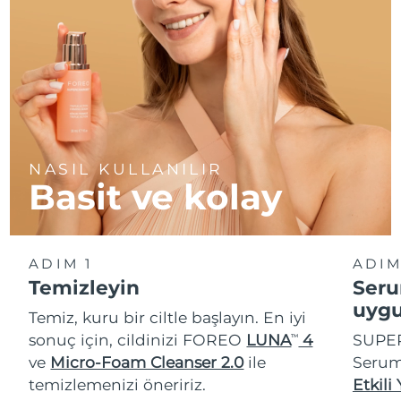
Türkiye
Tahmini teslim tarihi
8/10/26
Birleşik Arap
Tahmini teslim tarihi
8/10/26
Emirlikleri
Birleşik Krallık
Tahmini teslim tarihi
8/9/26
Amerika Birleşik
NASIL KULLANILIR
Tahmini teslim tarihi
8/10/26
Devletleri
Basit ve kolay
Özbekistan
Tahmini teslim tarihi
8/14/26
Vietnam
ADIM 1
ADIM
Tahmini teslim tarihi
8/15/26
Temizleyin
Seru
uygu
Temiz, kuru bir ciltle başlayın. En iyi
sonuç için, cildinizi FOREO
LUNA
4
SUPE
TM
ve
Micro-Foam Cleanser 2.0
ile
Seru
temizlemenizi öneririz.
Etkili