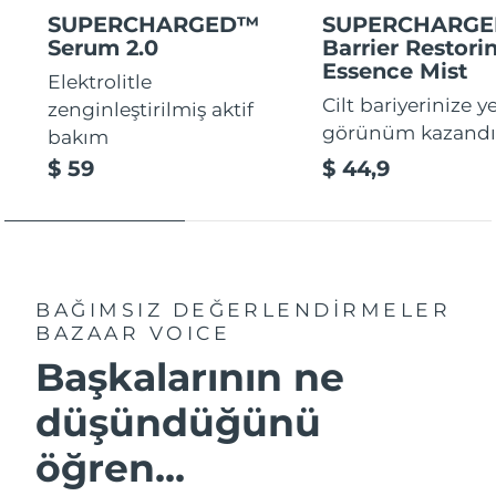
SUPERCHARGED™
SUPERCHARG
Serum 2.0
Barrier Restori
Essence Mist
Elektrolitle
Cilt bariyerinize y
zenginleştirilmiş aktif
görünüm kazandır
bakım
$ 59
$ 44,9
BAĞIMSIZ DEĞERLENDİRMELER
BAZAAR VOICE
Başkalarının ne
düşündüğünü
öğren...