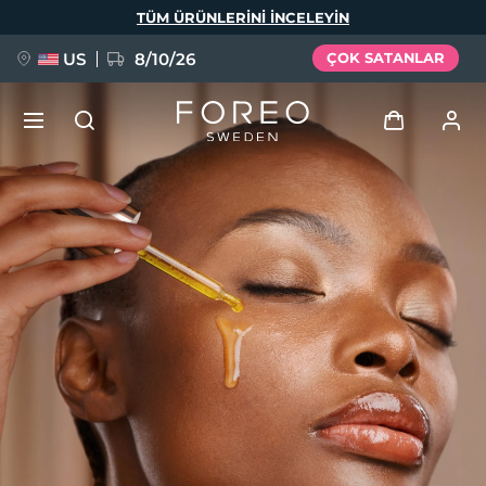
Ana
TÜM ÜRÜNLERINI INCELEYIN
içeriğe
atla
US
8/10/26
ÇOK SATANLAR
YENİ
Giriş
Dil Seçimi
BREAKING NEWS
Kullanici profi̇li̇
English
Deutsch
Español
Cihazlarım
FAQ™ Pure Beauty-Tech Elixir
Français
Italiano
Português
Siparişlerim
Polski
Svenska
Русский
Türkçe
简体中文
繁體中文
Adresim
issa™ Teeth Whitening Set
Aboneliklerim