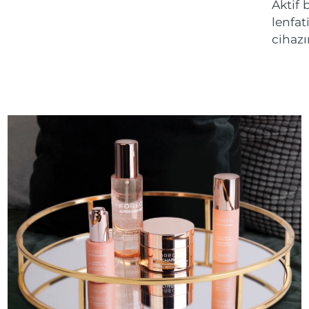
Aktif 
lenfat
cihazı