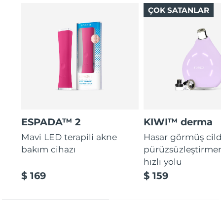
ve Laktobionik Asit, cilt kuruluğunu ve soyulmaları
ÇOK SATANLAR
önler.
Slovakya
Tahmini teslim tarihi
8/8/26
Slovenya
Tahmini teslim tarihi
8/8/26
Güney Afrika
Tahmini teslim tarihi
8/16/26
Güney Kore
Tahmini teslim tarihi
8/10/26
İspanya
Tahmini teslim tarihi
8/8/26
ESPADA™ 2
KIWI™ derma
Mavi LED terapili akne
Hasar görmüş cild
İsveç
Tahmini teslim tarihi
8/8/26
bakım cihazı
pürüzsüzleştirme
İsviçre
Tahmini teslim tarihi
8/8/26
hızlı yolu
$ 169
$ 159
Tayvan
Tahmini teslim tarihi
8/13/26
Tayland
Tahmini teslim tarihi
8/12/26