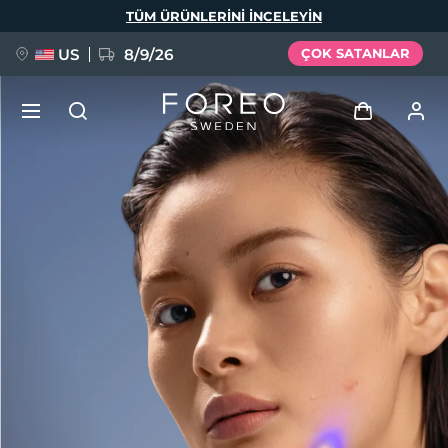
Ana
TÜM ÜRÜNLERINI INCELEYIN
içeriğe
atla
US
8/9/26
ÇOK SATANLAR
YENİ
Giriş
Dil Seçimi
BREAKING NEWS
Kullanici profi̇li̇
English
Deutsch
Español
Cihazlarım
FAQ™ Pure Beauty-Tech Elixir
Français
Italiano
Português
Siparişlerim
Polski
Svenska
Русский
Türkçe
简体中文
繁體中文
Adresim
issa™ Teeth Whitening Set
Aboneliklerim