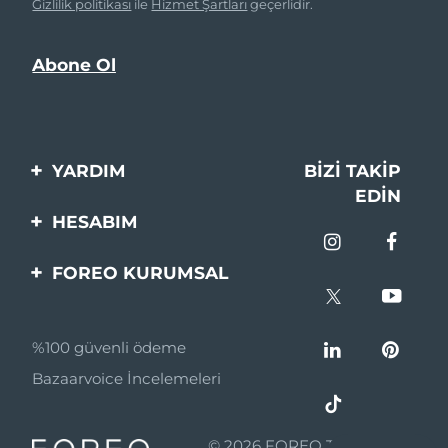
Gizlilik politikası
ile
Hizmet Şartları
geçerlidir.
YARDIM
BIZI TAKIP
EDIN
Bi̇zi̇mle İleti̇şi̇me Geçi̇n
HESABIM
Si̇pari̇şler & Sevki̇yat
Ürün Kaydı
FOREO KURUMSAL
Garanti̇ & İade
Destek
FOREO Hakkinda
Sık Sorulan Sorular
%100 güvenli ödeme
Ortaklik Programi
Pil bilgileri
Bazaarvoice İncelemeleri
Ortaklık haberleri
MYSA
© 2026 FOREO Tüm hakları