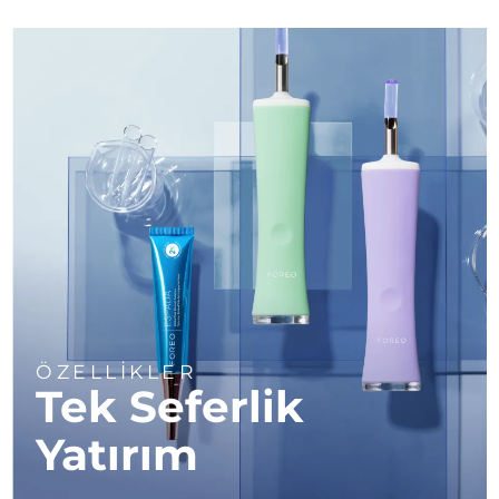
Türkiye
Tahmini teslim tarihi
8/9/26
Birleşik Arap
Tahmini teslim tarihi
8/9/26
Emirlikleri
Birleşik Krallık
Tahmini teslim tarihi
8/8/26
Amerika Birleşik
Tahmini teslim tarihi
8/9/26
Devletleri
Özbekistan
Tahmini teslim tarihi
8/13/26
Vietnam
Tahmini teslim tarihi
8/14/26
ÖZELLİKLER
Tek Seferlik
Yatırım