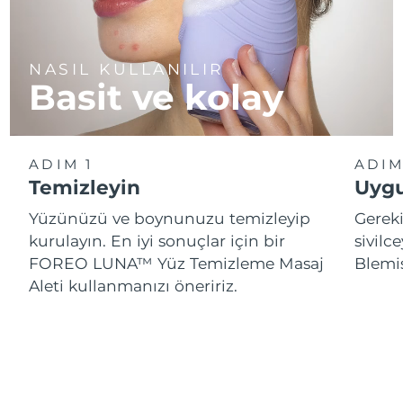
NASIL KULLANILIR
Basit ve kolay
ADIM 1
ADIM
Temizleyin
Uygu
Yüzünüzü ve boynunuzu temizleyip
Gereki
kurulayın. En iyi sonuçlar için bir
sivil
FOREO LUNA™ Yüz Temizleme Masaj
Blemi
Aleti kullanmanızı öneririz.