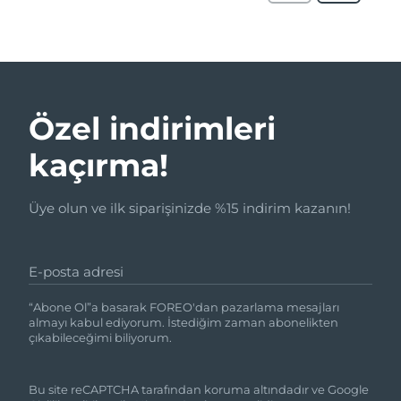
Özel indirimleri
kaçırma!
Üye olun ve ilk siparişinizde %15 indirim kazanın!
E-posta adresi
“Abone Ol”a basarak FOREO'dan pazarlama mesajları
almayı kabul ediyorum. İstediğim zaman abonelikten
çıkabileceğimi biliyorum.
Bu site reCAPTCHA tarafından koruma altındadır ve Google