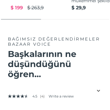
mükemmel şekilde
$ 199
$ 263,9
$ 29,9
BAĞIMSIZ DEĞERLENDİRMELER
BAZAAR VOICE
Başkalarının ne
düşündüğünü
öğren...
4.5
(4)
Write a review
4.5
out
of
5