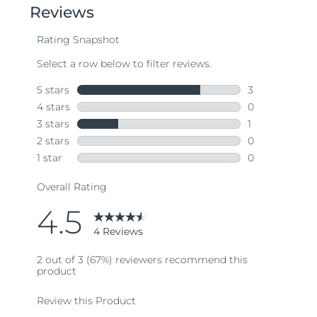
stars,
average
rating
value.
Read
4
Reviews.
Same
page
link.