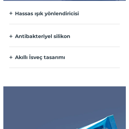
Hassas ışık yönlendiricisi
Ultra konsantre ışıkla her bir sivilceyi
hedefler ve bakım yapar.
Antibakteriyel silikon
%100 su geçirmez ve bakteri oluşumunu
önlemek için gözeneksizdir.
Akıllı İsveç tasarımı
USB ile şarj edilip tek şarjla 210 defaya kadar
kullanım sağlar.