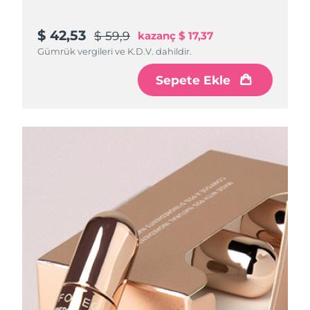
$ 42,53
$ 59,9
kazanç
$ 17,37
Gümrük vergileri ve K.D.V. dahildir.
Sepete Ekle