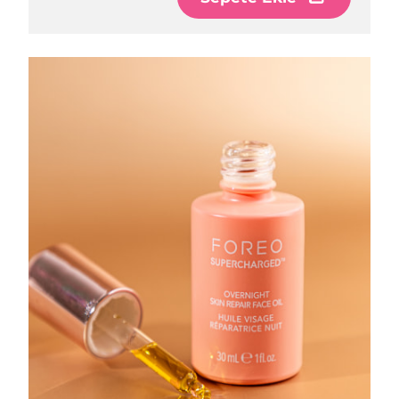
Filipinler
Tahmini teslim tarihi
8/12/26
Polonya
Tahmini teslim tarihi
8/10/26
Portekiz
Tahmini teslim tarihi
8/9/26
Porto Riko
Tahmini teslim tarihi
8/11/26
Katar
Tahmini teslim tarihi
8/10/26
Reunion
Tahmini teslim tarihi
8/14/26
Romanya
Tahmini teslim tarihi
8/9/26
Rusya
Tahmini teslim tarihi
8/17/26
Suudi Arabistan
Tahmini teslim tarihi
8/10/26
Singapur
Tahmini teslim tarihi
8/11/26