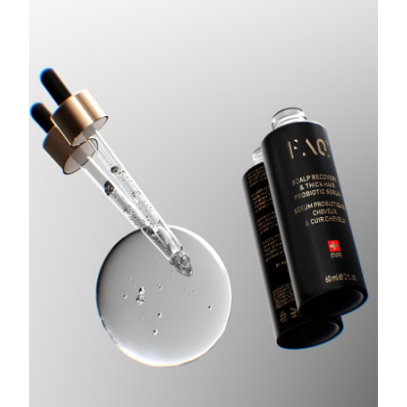
Türkiye
Tahmini teslim tarihi
8/10/26
Birleşik Arap
Tahmini teslim tarihi
8/10/26
Emirlikleri
Birleşik Krallık
Tahmini teslim tarihi
8/9/26
Amerika Birleşik
Tahmini teslim tarihi
8/10/26
Devletleri
Özbekistan
Tahmini teslim tarihi
8/14/26
Vietnam
Tahmini teslim tarihi
8/15/26