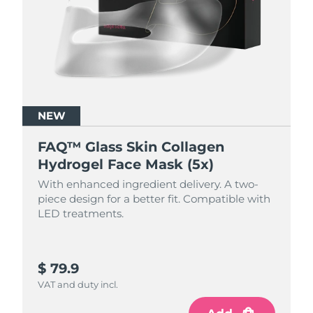
Luxemburgo
Entrega prevista
8/10/26
Macau, RAE da
Entrega prevista
8/12/26
China
Malásia
Entrega prevista
8/13/26
NEW
Malta
Entrega prevista
8/10/26
FAQ™ Glass Skin Collagen
México
Entrega prevista
8/14/26
Hydrogel Face Mask (5x)
With enhanced ingredient delivery. A two-
Mônaco
Entrega prevista
8/11/26
piece design for a better fit. Compatible with
LED treatments.
Países Baixos
Entrega prevista
8/10/26
Nova Zelândia
Entrega prevista
8/10/26
$ 79.9
VAT and duty incl.
Noruega
Entrega prevista
8/10/26