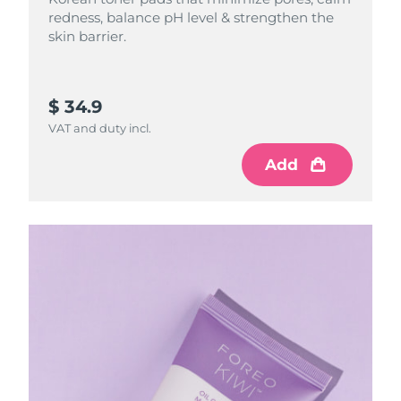
redness, balance pH level & strengthen the
skin barrier.
$ 34.9
VAT and duty incl.
Add