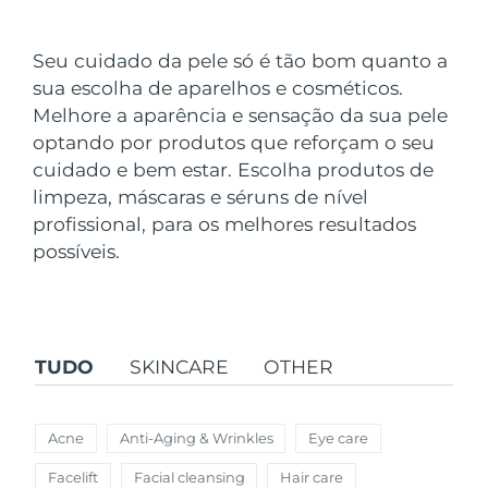
País de envio
Seu cuidado da pele só é tão bom quanto a
Estados Unidos
Entrega prevista
8/11/26
sua escolha de aparelhos e cosméticos.
FAQ™ Dual LED Panel
Melhore a aparência e sensação da sua pele
Reino Unido
Entrega prevista
8/10/26
optando por produtos que reforçam o seu
POPULAR
cuidado e bem estar. Escolha produtos de
Espanha
Entrega prevista
8/10/26
limpeza, máscaras e séruns de nível
Austrália
profissional, para os melhores resultados
Entrega prevista
8/13/26
possíveis.
França
Entrega prevista
8/10/26
Ofertas especiais
Bestsellers
Alemanha
Entrega prevista
8/10/26
TUDO
SKINCARE
OTHER
Canadá
Entrega prevista
8/14/26
Terapia com luz vermelha
Acne
Anti-Aging & Wrinkles
Eye care
Austrália
Entrega prevista
8/13/26
Facelift
Facial cleansing
Hair care