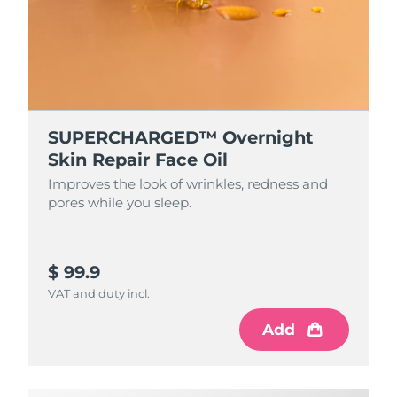
Singapura
Entrega prevista
8/12/26
Eslováquia
Entrega prevista
8/10/26
Eslovênia
Entrega prevista
8/10/26
SUPERCHARGED™ Overnight
Skin Repair Face Oil
África do Sul
Entrega prevista
8/18/26
Improves the look of wrinkles, redness and
Coreia do Sul
Entrega prevista
8/12/26
pores while you sleep.
Espanha
Entrega prevista
8/10/26
$ 99.9
Suécia
Entrega prevista
8/10/26
VAT and duty incl.
Suíça
Entrega prevista
8/10/26
Add
Taiwan
Entrega prevista
8/15/26