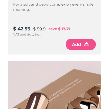
For a soft and dewy complexion every single
morning.
$ 42.53
$ 59.9
save
$ 17.37
VAT and duty incl.
Add