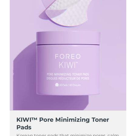
KIWI™ Pore Minimizing Toner
Pads
Korean toner pads that minimize pores, calm