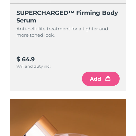
SUPERCHARGED™ Firming Body
Serum
Anti-cellulite treatment for a tighter and
more toned look.
$ 64.9
VAT and duty incl.
Add