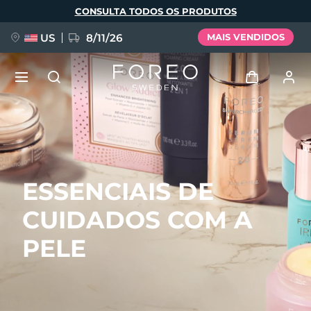
Pular
CONSULTA TODOS OS PRODUTOS
para
o
conteúdo
principal
US
8/11/26
MAIS VENDIDOS
NOVIDADE
Entrar
Idioma
BREAKING NEWS
Perfil de usuário
ESSENCIAIS DE
English
Deutsch
Español
Meus aparelhos
FAQ™ Pure Beauty-Tech Elixir
CUIDADOS COM A
Français
Italiano
Português
Meus pedidos
Polski
Svenska
Русский
PELE
Türkçe
简体中文
繁體中文
Meus endereços
issa™ Teeth Whitening Set
As minhas subscrições