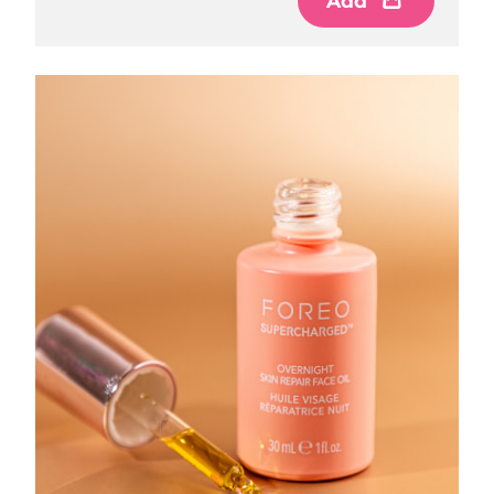
Add
Omã
Entrega prevista
8/13/26
Filipinas
Entrega prevista
8/13/26
Polônia
Entrega prevista
8/11/26
Portugal
Entrega prevista
8/10/26
Porto Rico
Entrega prevista
8/12/26
Catar
Entrega prevista
8/11/26
Reunião
Entrega prevista
8/15/26
Romênia
Entrega prevista
8/10/26
Rússia
Entrega prevista
8/18/26
Arábia Saudita
Entrega prevista
8/11/26