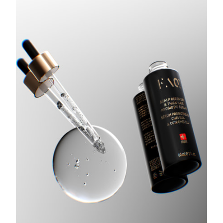
Tailândia
Entrega prevista
8/14/26
Turquia
Entrega prevista
8/11/26
Emirados Árabes
Entrega prevista
8/11/26
Unidos
Reino Unido
Entrega prevista
8/10/26
Estados Unidos
Entrega prevista
8/11/26
Uzbequistão
Entrega prevista
8/15/26
Vietnã
Entrega prevista
8/16/26