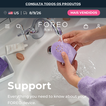
Pular
CONSULTA TODOS OS PRODUTOS
para
o
conteúdo
principal
US
8/9/26
MAIS VENDIDOS
NOVIDADE
Entrar
Idioma
BREAKING NEWS
Perfil de usuário
English
Deutsch
Español
Meus aparelhos
FAQ™ Pure Beauty-Tech Elixir
Français
Italiano
Português
Meus pedidos
Polski
Svenska
Русский
Support
Türkçe
简体中文
繁體中文
Meus endereços
Everything you need to know about your
issa™ Teeth Whitening Set
FOREO device.
As minhas subscrições