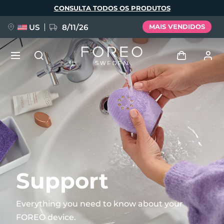
Pular
CONSULTA TODOS OS PRODUTOS
para
o
conteúdo
principal
US
8/11/26
MAIS VENDIDOS
NOVIDADE
Entrar
Idioma
BREAKING NEWS
Perfil de usuário
English
Deutsch
Español
Meus aparelhos
FAQ™ Pure Beauty-Tech Elixir
Français
Italiano
Português
Meus pedidos
Polski
Svenska
Русский
Support
Türkçe
简体中文
繁體中文
Meus endereços
Everything you need to know about your
issa™ Teeth Whitening Set
FOREO device.
As minhas subscrições