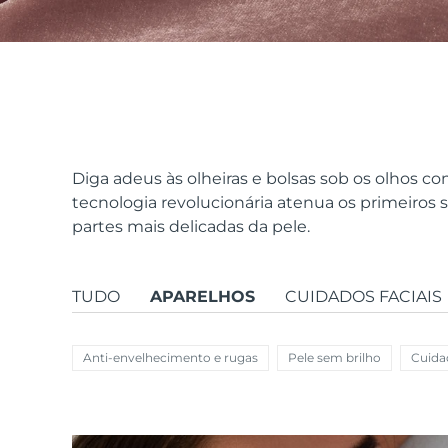
issa™ Teeth Whitening Set
FAQ™ Dual LED Panel
Diga adeus às olheiras e bolsas sob os olhos
tecnologia revolucionária atenua os primeiros s
partes mais delicadas da pele.
POPULAR
TUDO
APARELHOS
CUIDADOS FACIAIS
Ofertas especiais
Bestsellers
Anti-envelhecimento e rugas
Pele sem brilho
Cuida