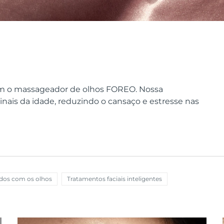
 com o massageador de olhos FOREO. Nossa
inais da idade, reduzindo o cansaço e estresse nas
dos com os olhos
Tratamentos faciais inteligentes