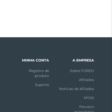
S
MINHA CONTA
A EMPRESA
m
Registro de
Sobre FOREO
produto
k
Afiliados
Suporte
X
Notícias de afiliados
e
MYSA
n
Parceiro
minoritário