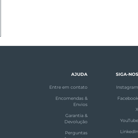
AJUDA
SIGA-NO
Entre em contato
Instagra
Encomendas &
Faceboo
Envios
Garantia &
YouTub
Devolução
LinkedI
Perguntas