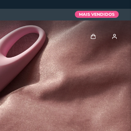
MAIS VENDIDOS
Entrar
Perfil de usuário
Meus aparelhos
Meus pedidos
Meus endereços
As minhas subscrições