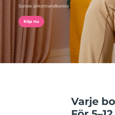
Sonisk silikontandborste
issa™ Teeth Whitening Set
Köp nu
FAQ™ Dual LED Panel
POPULÄR
Specialerbjudanden
Bästsäljare
Varje bo
För 5–12 