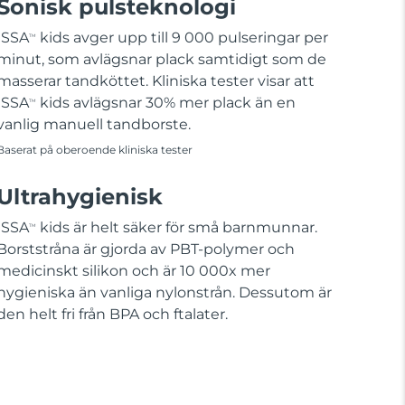
Sonisk pulsteknologi
ISSA
kids avger upp till 9 000 pulseringar per
TM
minut, som avlägsnar plack samtidigt som de
masserar tandköttet. Kliniska tester visar att
ISSA
kids avlägsnar 30% mer plack än en
TM
vanlig manuell tandborste.
Baserat på oberoende kliniska tester
Ultrahygienisk
ISSA
kids är helt säker för små barnmunnar.
TM
Borststråna är gjorda av PBT-polymer och
medicinskt silikon och är 10 000x mer
hygieniska än vanliga nylonstrån. Dessutom är
den helt fri från BPA och ftalater.