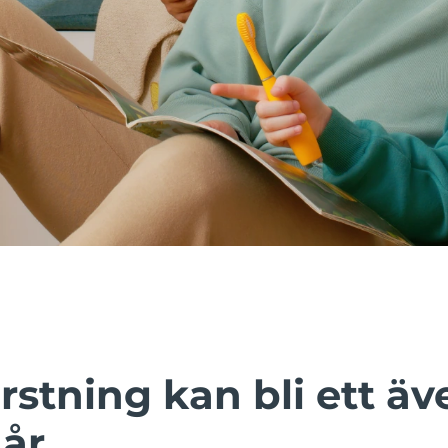
rstning kan bli ett äv
år.