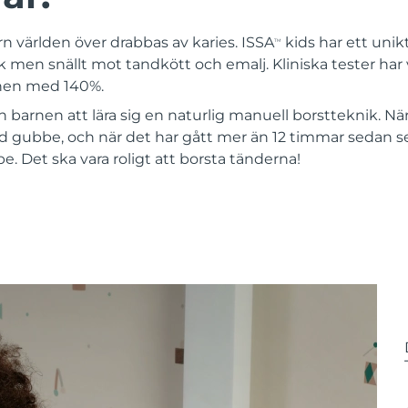
rn världen över drabbas av karies. ISSA
kids har ett uni
TM
k men snällt mot tandkött och emalj. Kliniska tester har 
nen med 140%.
barnen att lära sig en naturlig manuell borstteknik. När 
d gubbe, och när det har gått mer än 12 timmar sedan 
. Det ska vara roligt att borsta tänderna!