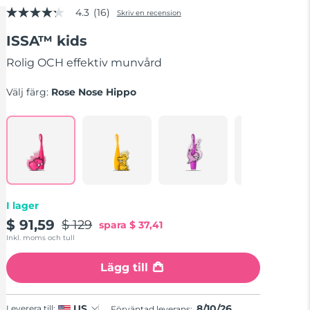
4.3
(16)
Skriv en recension
4.3
av
ISSA™ kids
5
stjärnor,
genomsnittligt
Rolig OCH effektiv munvård
betyg.
Read
Välj färg:
Rose Nose Hippo
16
Reviews.
Länk
till
samma
sida.
I lager
$ 91,59
$ 129
spara
$ 37,41
Inkl. moms och tull
Lägg till
8/10/26
US
Leverera till:
Förväntad leverans: