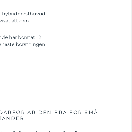
kt hybridborsthuvud
visat att den
de har borstat i 2
senaste borstningen
DÄRFÖR ÄR DEN BRA FÖR SMÅ
TÄNDER