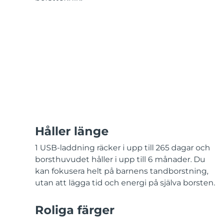
KIWI™-hudvård
All acne treatment devices
All revitalizing eye massagers
Serum
issa™ Teeth Whitening Gel
Advanced pore care essentials
For healthy hair
18% PAP
Kosmetika
Man
Handla allt
Håller länge
FOREO APP
1 USB-laddning räcker i upp till 265 dagar och
borsthuvudet håller i upp till 6 månader. Du
OM FOREO
kan fokusera helt på barnens tandborstning,
utan att lägga tid och energi på själva borsten.
Roliga färger