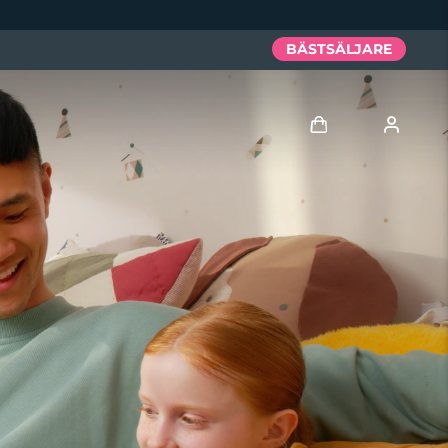
BÄSTSÄLJARE
Logga in
Användarprofil
Mina enheter
Mina beställningar
Mina adresser
Mina prenumerationer