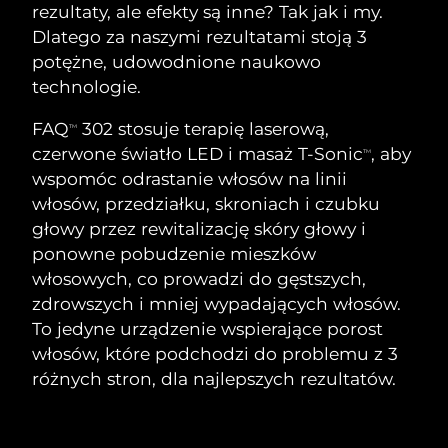
SZWEDZKI RUTYNA PIELĘGNACJI
rezultaty, ale efekty są inne? Tak jak i my.
URODY
Dlatego za naszymi rezultatami stoją 3
potężne, udowodnione naukowo
Oczekiwany czas dostawy
Australia
technologie.
8/11/26
FAQ
302 stosuje terapię laserową,
TM
Oczekiwany czas dostawy
Oczyszczanie twarzy
Lifting twarzy
Austria
8/8/26
czerwone światło LED i masaż T-Sonic
, aby
TM
LUNA™ 4 zestaw
BEAR™ 2 zestaw
wspomóc odrastanie włosów na linii
Oczekiwany czas dostawy
Bahrajn
włosów, przedziałku, skroniach i czubku
Anti-aging massage
Microcurrent toning
8/9/26
głowy przez rewitalizację skóry głowy i
Pielęgnacja jamy
ponowne pobudzenie mieszków
Oczekiwany czas dostawy
Nawilżenie
ustnej
Belgia
8/8/26
LUNA™ 4 Plus
BEAR™ 2 go
włosowych, co prowadzi do gęstszych,
UFO™ 3 zestaw
issa™ 4
zdrowszych i mniej wypadających włosów.
Massage, LED heating
Microcurrent toning on-the-go
Oczekiwany czas dostawy
FAQ™ ZABIEG ANTI-AGING
Bermudy
Deep facial hydration
Hybrid silicone sonic toothbrush
To jedyne urządzenie wspierające porost
8/14/26
włosów, które podchodzi do problemu z 3
NEW
Bośnia i
LUNA™ 4 Men
BEAR™ 2 eyes & lips
różnych stron, dla najlepszych rezultatów.
Oczekiwany czas dostawy
UFO™ 3 LED
Hercegowina
8/11/26
issa™ 4 plus
For men, anti-aging massage
Microcurrent line smoothing device
Near-infrared and red light therapy
Smart hybrid silicone sonic toothbrush
device
Anti-aging
Zabiegi LED
Oczekiwany czas dostawy