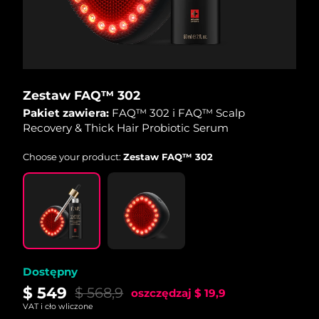
Oczekiwany czas dostawy
Holandia
8/8/26
Oczekiwany czas dostawy
Nowa Zelandia
8/8/26
Zestaw FAQ™ 302
Pakiet zawiera:
FAQ™ 302 i FAQ™ Scalp
Oczekiwany czas dostawy
Norwegia
8/8/26
Recovery & Thick Hair Probiotic Serum
Choose your product:
Zestaw FAQ™ 302
Oczekiwany czas dostawy
Oman
8/11/26
Oczekiwany czas dostawy
Filipiny
8/11/26
Oczekiwany czas dostawy
Polska
8/9/26
Dostępny
Oczekiwany czas dostawy
$ 549
Portugalia
$ 568,9
oszczędzaj
$ 19,9
8/8/26
VAT i cło wliczone