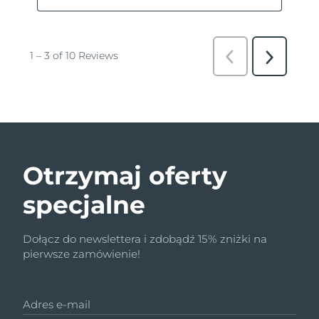
Otrzymaj oferty
specjalne
Dołącz do newslettera i zdobądź 15% zniżki na
pierwsze zamówienie!
Adres e-mail