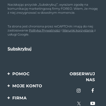
Naciskając przycisk „Subskrybuj”, wyrażam zgodę na
komunikację marketingową firmy FOREO. Wiem, że mogę
z niej zrezygnować w dowolnym momencie.
Ta strona jest chroniona przez reCAPTCHA i mają do niej
zastosowanie
Polityka Prywatności
i
Warunki korzystania
z
usługi Google.
POMOC
OBSERWUJ
NAS
Kontakt
MOJE KONTO
Zamówienia & Wysyłka
Rejestracja produktu
FIRMA
Gwarancja & Zwroty
Pomoc