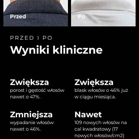
Oczekiwany czas dostawy
Izrael
Przed
Po
8/12/26
Oczekiwany czas dostawy
Włochy
8/8/26
PRZED I PO
Wyniki kliniczne
Oczekiwany czas dostawy
Japonia
8/11/26
Oczekiwany czas dostawy
Jersey
8/13/26
Zwiększa
Zwiększa
Oczekiwany czas dostawy
Kazachstan
porost i gęstość włosów
blask włosów o 46% już
8/10/26
nawet o 47%.
w ciągu miesiąca.
Oczekiwany czas dostawy
Kuwejt
8/8/26
Zmniejsza
Nawet
wypadanie włosów
109 nowych włosów na
Oczekiwany czas dostawy
Łotwa
8/8/26
nawet o 46%.
cal kwadratowy (17
nowych włosów/cm2)