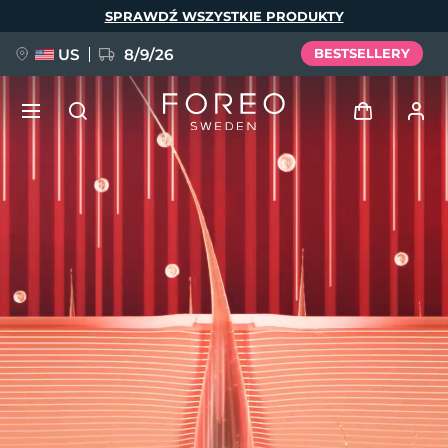
Przejdź
SPRAWDŹ WSZYSTKIE PRODUKTY
do
treści
US
8/9/26
BESTSELLERY
NOWOŚĆ
Zaloguj
Język
BREAKING NEWS
Profil użytkownika
English
Deutsch
Español
Moje urządzenia
FAQ™ Pure Beauty-Tech Elixir
Français
Italiano
Português
Moje zamówienia
Polski
Svenska
Русский
Türkçe
简体中文
繁體中文
Moje adresy
issa™ Teeth Whitening Set
Moje subskrypcje