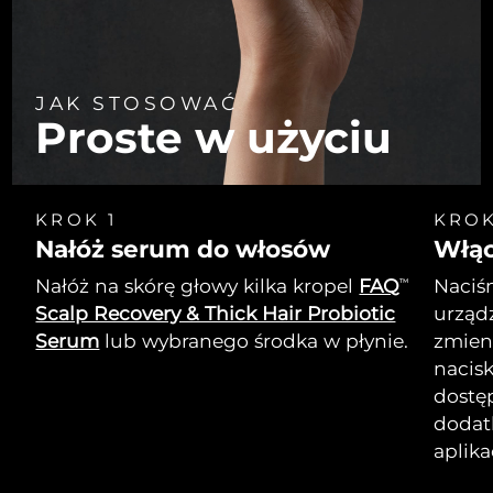
JAK STOSOWAĆ
Proste w użyciu
KROK 1
KROK
Nałóż serum do włosów
Włą
Nałóż na skórę głowy kilka kropel
FAQ
Naciśn
TM
Scalp Recovery & Thick Hair Probiotic
urządz
Serum
lub wybranego środka w płynie.
zmien
nacisk
dostę
dodat
aplika