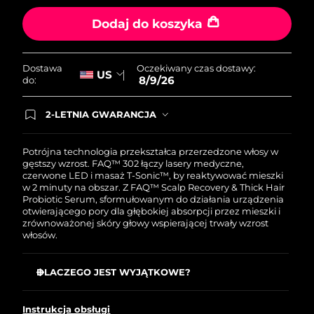
Oczekiwany czas dostawy
Portoryko
8/10/26
Dodaj do koszyka
Oczekiwany czas dostawy
Katar
8/9/26
Oczekiwany czas dostawy:
Dostawa
US
8/9/26
do:
Oczekiwany czas dostawy
Reunion
8/13/26
2-LETNIA GWARANCJA
Dzisiejsze zamówienie uprawnia do korzystania z
Oczekiwany czas dostawy
pełnej gwarancji FOREO. Oznacza to, że w
Rumunia
8/8/26
przypadku wystąpienia problemów w ciągu 2 lat
Potrójna technologia przekształca przerzedzone włosy w
od zakupu, FOREO bezpłatnie wymieni produkt.
gęstszy wzrost. FAQ™ 302 łączy lasery medyczne,
czerwone LED i masaż T-Sonic™, by reaktywować mieszki
Oczekiwany czas dostawy
Rosja
w 2 minuty na obszar. Z FAQ™ Scalp Recovery & Thick Hair
8/16/26
Probiotic Serum, sformułowanym do działania urządzenia
otwierającego pory dla głębokiej absorpcji przez mieszki i
Oczekiwany czas dostawy
zrównoważonej skóry głowy wspierającej trwały wzrost
Arabia Saudyjska
8/9/26
włosów.
Oczekiwany czas dostawy
Singapur
DLACZEGO JEST WYJĄTKOWE?
8/10/26
Zatwierdzona przez FDA terapia laserowa reaktywuje
Oczekiwany czas dostawy
Słowacja
uśpione mieszki z ponad 80 % skuteczności.
Instrukcja obsługi