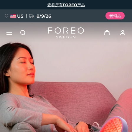
跳
查看所有FOREO产品
转
到
主
要
US
8/9/26
畅销品
内
容
新品
登录
语言
BREAKING NEWS
用户信息
English
Deutsch
Español
我的设备
FAQ™ Pure Beauty-Tech Elixir
Français
Italiano
Português
我的订单
Polski
Svenska
Русский
Türkçe
简体中文
繁體中文
我的地址
issa™ Teeth Whitening Set
我的订阅