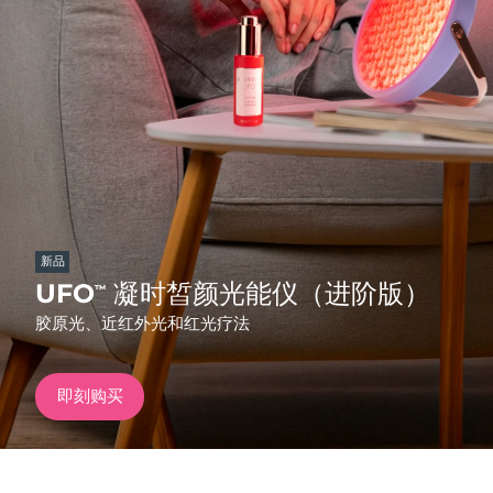
发货国家
美国
预计送达日期
8/9/26
FAQ™ Dual LED Panel
英国
预计送达日期
8/8/26
热门产品
西班牙
预计送达日期
8/8/26
澳大利亚
预计送达日期
8/11/26
新品
法国
预计送达日期
8/8/26
UFO
凝时皙颜光能仪（进阶版）
™
特别优惠
畅销产品
胶原光、近红外光和红光疗法
德国
预计送达日期
8/8/26
加拿大
预计送达日期
8/12/26
即刻购买
红光疗法
澳大利亚
预计送达日期
8/11/26