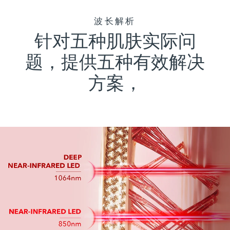
中国澳门特别行政区
预计送达日期
8/10/26
波长解析
针对五种肌肤实际问
马来西亚
预计送达日期
8/11/26
题，提供五种有效解决
马耳他
预计送达日期
8/8/26
方案，
墨西哥
预计送达日期
8/12/26
摩纳哥
预计送达日期
8/9/26
荷兰
预计送达日期
8/8/26
新西兰
预计送达日期
8/8/26
挪威
预计送达日期
8/8/26
阿曼
预计送达日期
8/11/26
菲律宾
预计送达日期
8/11/26