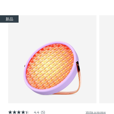
新品
4.4
(5)
Write a review
4.4