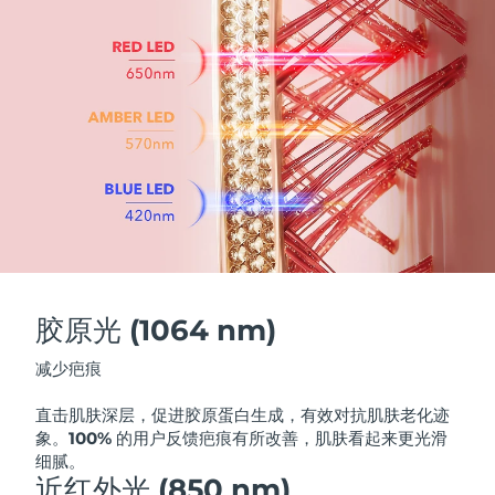
波兰
预计送达日期
8/9/26
葡萄牙
预计送达日期
8/8/26
波多黎各
预计送达日期
8/10/26
卡塔尔
预计送达日期
8/9/26
留尼汪
预计送达日期
8/13/26
罗马尼亚
预计送达日期
8/8/26
胶原光 (1064 nm)
俄罗斯
预计送达日期
8/16/26
减少疤痕
沙特阿拉伯
直击肌肤深层，促进胶原蛋白生成，有效对抗肌肤老化迹
预计送达日期
8/9/26
象。
100% 的用户反馈疤痕有所改善，肌肤看起来更光滑
细腻。
新加坡
预计送达日期
8/10/26
近红外光 (850 nm)