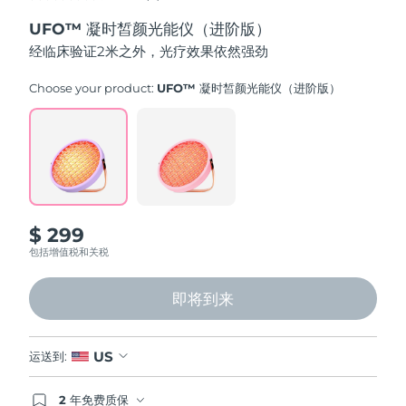
out
UFO™ 凝时皙颜光能仪（进阶版）
of
5
经临床验证2米之外，光疗效果依然强劲
stars,
average
rating
Choose your product:
UFO™ 凝时皙颜光能仪（进阶版）
value.
Read
5
Reviews.
Same
page
link.
$ 299
包括增值税和关税
即将到来
US
运送到:
2 年免费质保