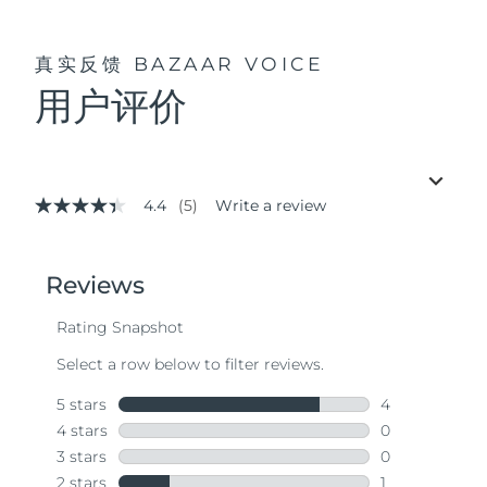
真实反馈
BAZAAR VOICE
用户评价
4.4
(5)
Write a review
4.4
out
of
5
stars,
average
rating
value.
Read
5
Reviews.
Same
page
link.