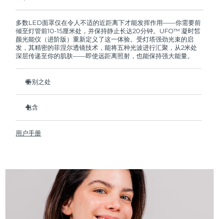
如果您在2年质保期内发现任何非人为质量问题，
FOREO将免费为您更换产品。
多数LED面罩仅在令人不适的近距离下才能发挥作用——你需要前
倾至灯管前10-15厘米处，并保持静止长达20分钟。UFO™ 凝时皙
颜光能仪（进阶版）重新定义了这一体验。受灯塔强劲光束的启
发，其精密的菲涅尔透镜技术，能将五种光波进行汇聚，从2米处
深层传递至你的肌肤——即使远距离照射，也能保持强大能量。
特别之处
临床实证，仅需一个月，即可显著改善皱纹、提升肌肤紧致
度、淡化痘痘、焕发光彩、匀净肤色、细腻肤质及增强皮肤弹
包含
性。
UFO™ 凝时皙颜光能仪（进阶版）
100%的用户反馈睡眠质量提升、情绪更平稳、思维更敏捷专
用户手册
注。
USB 充电线
5种经临床验证的波长：胶原光（1064 nm）、近红外光
快速操作指南
（850 nm）、红光（650 nm）、琥珀光（570 nm）、蓝光
基本操作手册
（420 nm）。
123颗专业级高功率LED灯珠，光能量密度高达200
mW/cm²，光纯度高达 99.9%。
内置昼夜节律调节功能：晨起唤醒模式模拟柔和渐亮的日出光
线为清晨注入活力，夜间助眠模式引导你自然进入放松状态。