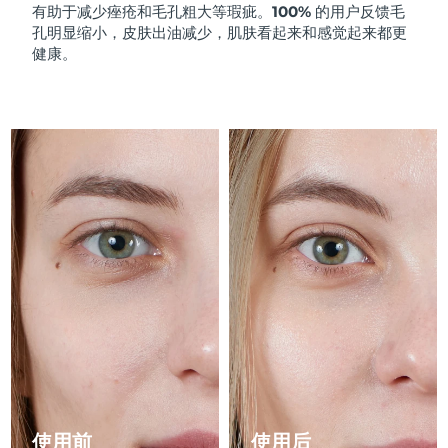
有助于减少痤疮和毛孔粗大等瑕疵。
100% 的用户反馈毛
孔明显缩小，皮肤出油减少，肌肤看起来和感觉起来都更
阿拉伯联合酋长国
预计送达日期
8/9/26
健康。
英国
预计送达日期
8/8/26
美国
预计送达日期
8/9/26
乌兹别克斯坦
预计送达日期
8/13/26
越南
预计送达日期
8/14/26
使用前
使用后