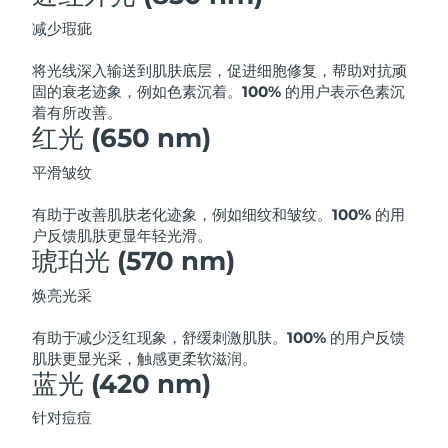
斯洛伐克
预计送达日期
8/8/26
减少瑕疵
斯洛文尼亚
预计送达日期
8/8/26
将光线深入输送到肌肤底层，促进细胞修复，帮助对抗顽
固的衰老迹象，例如色素沉着。
100% 的用户表示色素沉
着有所改善。
南非
预计送达日期
8/16/26
红光 (650 nm)
韩国
预计送达日期
8/10/26
平滑皱纹
西班牙
预计送达日期
8/8/26
有助于改善肌肤老化迹象，例如细纹和皱纹。
100% 的用
户反馈肌肤更显年轻光滑。
琥珀光 (570 nm)
瑞典
预计送达日期
8/8/26
焕亮光采
瑞士
预计送达日期
8/8/26
有助于减少泛红现象，舒缓刺激肌肤。
100% 的用户反馈
台湾
预计送达日期
8/13/26
肌肤更显光采，触感更柔软滋润。
蓝光 (420 nm)
泰国
预计送达日期
8/12/26
针对痘痘
土耳其
预计送达日期
8/9/26