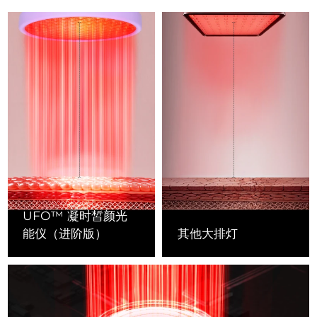
FAQ™ 101
FAQ™ 201
中国
LUNA™ 4 mini
面部提拉护理
预计送达日期
8/8/26
NEW
issa™ 4 smile
UFO™ 3 mini
Clinical anti-aging
LED mask
For young skin, T-zone
Premium anti-aging skincare
哥伦比亚
预计送达日期
8/12/26
Hybrid silicone sonic toothbrush
Red light therapy device for young skin
生发
肌肤年轻化
克罗地亚
预计送达日期
8/8/26
FAQ™ 102
FAQ™ 202
LUNA™ 4 go
BEAR™ 设备
FAQ™ 301
FAQ™ 501
issa™ 4 baby
UFO™ 3 go
Advanced clinical anti-aging
LED mask
For travel or gym bag
All premium facelift devices
NEW
塞浦路斯
预计送达日期
8/9/26
LED hair strengthening scalp massager
Full-Spectrum Red Light Therapy
For ages 0-3
Portable red light therapy
捷克
预计送达日期
8/8/26
FAQ™ 103
FAQ™ 211
LUNA™ 护肤
保健品
FAQ™ Scalp Serum
FAQ™ 502
issa™ Teeth Whitening Set
面膜
Luxurious clinical anti-aging set
Anti-aging neck & décolleté LED mask
Premium cleansers & balm
丹麦
预计送达日期
8/8/26
Scalp recovery probiotic serum
Full-Spectrum Red Light Therapy
Dual LED + sonic device & 18% PAP gel
Rejuvenation & hydration
专业治疗
爱沙尼亚
预计送达日期
8/8/26
UFO™ 凝时皙颜光
FAQ™ P1 Primer
FAQ™ 221
LUNA™ 设备
FAQ™护肤品
能仪（进阶版）
其他大排灯
ISSA™ 设备
UFO™ 设备
Manuka honey primer
Anti-aging LED hand mask
芬兰
FAQ™ Red Light Serum
预计送达日期
8/8/26
All facial cleansing devices
All FAQ™ skincare
All silicone sonic toothbrushes
All deep facial hydration devices
法国
预计送达日期
8/8/26
脱毛
身体护理
FAQ™护肤品
FAQ™护肤品
PEACH™ 2 Pro Max
BEAR™ 2 body
FAQ™产品
FAQ™ skincare
法属波利尼西亚
预计送达日期
8/12/26
All FAQ™ skincare
All FAQ™ skincare