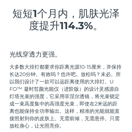
瑞典美肤护理
奥地利
预计送达日期
8/8/26
短短1个月内，肌肤光泽
度提升114.3%。
巴林
预计送达日期
8/9/26
面部清洁
紧致提拉
比利时
预计送达日期
8/8/26
LUNA™ 4 套装
BEAR™ 2 套装
百慕大
预计送达日期
8/14/26
光线穿透力更强。
Anti-aging massage
Microcurrent toning
波斯尼亚和黑塞哥维那
预计送达日期
8/11/26
大多数大排灯都要求你距离光源10-15厘米，并保持
补水保湿
口腔护理
长达20分钟。
有效吗？也许吧。放松吗？未必。
所
LUNA™ 4 Plus
BEAR™ 2 go
文莱
预计送达日期
8/13/26
UFO™ 3 套装
issa™ 4
以我们设计了一款可以远距离使用的大排灯。U​​
Massage, LED heating
Microcurrent toning on-the-go
FAQ™ 抗老护理
FO™ 凝时皙颜光能仪（进阶版）的设计灵感源自
Deep facial hydration
Hybrid silicone sonic toothbrush
保加利亚
预计送达日期
8/8/26
灯塔光束的强度，它采用菲涅尔透镜，将光束锁定
NEW
成一束高度集中的高强度光束，即使在2米远的距
LUNA™ 4 Men
BEAR™ 2 eyes & lips
加拿大
预计送达日期
8/12/26
UFO™ 3 LED
issa™ 4 plus
离也能保持全功率输出。这样，精准的光能就能直
For men, anti-aging massage
Microcurrent line smoothing device
Near-infrared and red light therapy
接照射到你的皮肤上。
无需前倾，无需悬停。只需
Smart hybrid silicone sonic toothbrush
智利
预计送达日期
8/12/26
device
抗老
LED治疗
放松身心，让光照亮你。