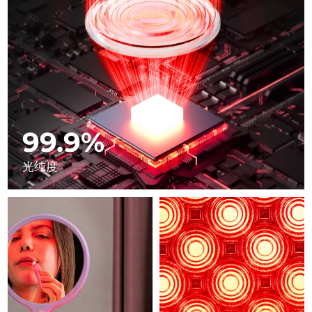
Professional IPL hair removal device
Microcurrent body toning
All hair treatments
All FAQ™ skincare
德国
预计送达日期
8/8/26
FAQ™产品
FAQ™产品
痘肌护理
眼部护理
直布罗陀
PEACH™ 2
LUNA™ 4 body
预计送达日期
8/12/26
FAQ™ products
All anti-aging treatments
All LED treatments
ESPADA™ 2 plus
BEAR™ 2 eyes & lips
IPL hair removal
Massaging body brush
All toning treatments
希腊
预计送达日期
8/8/26
Recurring acne LED therapy
Microcurrent line smoothing device
中国香港特别行政区
预计送达日期
8/9/26
PEACH™ 2 go
SUPERCHARGED™ serum
护发
毛孔护理
99.9%
ESPADA™ 2
IRIS™ 2
Travel-friendly IPL hair removal
Firming body serum
匈牙利
LUNA™ 4 hair
预计送达日期
8/8/26
KIWI™ derma
Acne treatment device
Rejuvenating eye massager
NEW
光纯度
2-in-1 LED scalp massager
Diamond microdermabrasion .
冰岛
预计送达日期
8/9/26
PEACH™ Cooling Prep Gel
ESPADA™ Blemish Solution
眼部护肤
牙齿美白
Cooling IPL hair removal gel
印度尼西亚
预计送达日期
8/6/26
FLIP™ play advanced
KIWI™
Concentrated acne gel
Advanced eye care treatment
issa™ Teeth Whitening Set
LED light hairbrush
Blackhead remover
爱尔兰
预计送达日期
8/8/26
更多的
Dual LED + sonic device & 18% PAP gel
ESPADA™ 设备
眼部护理设备
马恩岛
预计送达日期
8/10/26
LUNA™ Dual-Peptide Scalp
KIWI™ 皮肤护理
All acne treatment devices
All revitalizing eye massagers
Serum
issa™ Teeth Whitening Gel