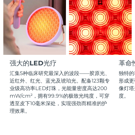
Advanced pore care essentials
以色列
预计送达日期
8/12/26
For healthy hair
18% PAP
护肤品
男士
意大利
预计送达日期
8/8/26
日本
预计送达日期
8/11/26
泽西岛
预计送达日期
8/13/26
全部购买
哈萨克斯坦
预计送达日期
8/10/26
强大的LED光疗
革命
FOREO APP
科威特
预计送达日期
8/8/26
汇集5种临床研究最深入的波段——胶原光、
独特的
近红外、红光、蓝光及琥珀光。配备123颗专
形成更
关于我们
拉脱维亚
预计送达日期
8/8/26
业级高功率LED灯珠，光能量密度高达200
像灯塔
mW/cm²，拥有99.9%的极致光纯度，可穿
度。
黎巴嫩
预计送达日期
8/9/26
透至皮下10毫米深处，实现强劲而精准的护
理效果。
立陶宛
预计送达日期
8/8/26
卢森堡
预计送达日期
8/8/26