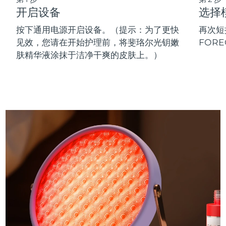
开启设备
选择
按下通用电源开启设备。（提示：为了更快
再次短
见效，您请在开始护理前，将斐珞尔光钥嫩
FOR
肤精华液涂抹于洁净干爽的皮肤上。）