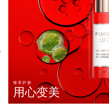
单
臻享护肤
用心变美