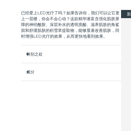
已经爱上LED光疗了吗？如果告诉你，我们可以让它更
新
issa™ Teeth Whitening Set
上一层楼，你会不会心动？这款精华液富含强化肌肤屏
障的神经酰胺、深层补水的透明质酸、滋养肌肤的角鲨
烷和舒缓肌肤的积雪草提取物，能够显著改善肌肤，同
时增强LED光疗的效果，从而更快地看到效果。
FAQ™ Dual LED Panel
特别之处
搭配适用光疗的活性成分，增强光疗效果。
成分
热门产品
经皮肤科医生测试，适合所有肤质，纯素&零残忍，
90%天然成分。
Water/Aqua/Eau, Butylene Glycol, Propanediol,
让肌肤做好准备，以便在每次护理中更有效地接收和
Glycerin, Pentylene Glycol, Panthenol,
响应。
Dipropylene Glycol, Methylpropanediol, Xylitol,
Ceramide NP, Hydrolyzed Sodium Hyaluronate,
有助于更快改善肤色、肤质和保湿效果。
特别优惠
畅销产品
Squalane, Centella Asiatica Extract, Choleth-24,
在护理间隔期间强化皮肤屏障，确保持久效果。
Chondrus Crispus Extract, Palmitoyl
Pentapeptide-4, Acetyl Hexapeptide-8,
Pancratium Maritimum Extract, Betaine,
Saccharum Officinarum (Sugar Cane) Extract,