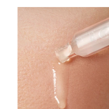
脱毛
FAQ™护肤品
身体护理
FAQ™护肤品
FAQ™产品
FAQ™ skincare
All FAQ™ skincare
All FAQ™ skincare
PEACH™ 2 Pro Max
BEAR™ 2 body
All hair treatments
All FAQ™ skincare
Professional IPL hair removal device
Microcurrent body toning
FAQ™产品
FAQ™产品
痘肌护理
FAQ™ products
眼部护理
All anti-aging treatments
All LED treatments
PEACH™ 2
LUNA™ 4 body
All toning treatments
ESPADA™ 2 plus
BEAR™ 2 eyes & lips
IPL hair removal
Massaging body brush
Recurring acne LED therapy
Microcurrent line smoothing device
PEACH™ 2 go
SUPERCHARGED™ serum
护发
毛孔护理
ESPADA™ 2
IRIS™ 2
Travel-friendly IPL hair removal
Firming body serum
LUNA™ 4 hair
KIWI™ derma
Acne treatment device
Rejuvenating eye massager
NEW
2-in-1 LED scalp massager
Diamond microdermabrasion .
PEACH™ Cooling Prep Gel
ESPADA™ Blemish Solution
眼部护肤
牙齿美白
Cooling IPL hair removal gel
FLIP™ play advanced
KIWI™
Concentrated acne gel
Advanced eye care treatment
issa™ Teeth Whitening Set
LED light hairbrush
Blackhead remover
Dual LED + sonic device & 18% PAP gel
更多的
ESPADA™ 设备
眼部护理设备
LUNA™ Dual-Peptide Scalp