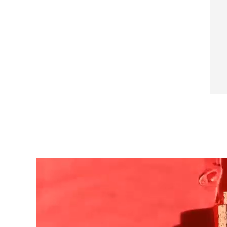
Ammonium Acryloyldimethyltaurate/VP
红光疗法
Copolymer, Caprylyl Glycol, Portulaca Oleracea
Extract, Xanthan Gum, Silica, 1,2-Hexanediol,
Dipotassium Glycyrrhizate, Ethylhexylglycerin,
瑞典美肤护理
Adenosine, Sodium Hyaluronate, Trehalose,
Sodium PCA, Cyclodextrin, Glyceryl Glucoside,
Biosaccharide Gum-1, Serine, Sodium
Hyaluronate Crosspolymer, Hydrolyzed
Glycosaminoglycans, Glucose, Benzyl Glycol,
Saccharide Isomerate, Hydrolyzed Hyaluronic
面部清洁
紧致提拉
Acid, Tocopherol, Caprylic/Capric Triglyceride,
LUNA™ 4 套装
BEAR™ 2 套装
Camellia Sinensis Leaf Extract, Hyaluronic Acid,
Hydrogenated Lecithin, PPG-13-
Anti-aging massage
Microcurrent toning
Decyltetradeceth-24
补水保湿
口腔护理
LUNA™ 4 Plus
BEAR™ 2 go
UFO™ 3 套装
issa™ 4
Massage, LED heating
Microcurrent toning on-the-go
Deep facial hydration
Hybrid silicone sonic toothbrush
FAQ™ 抗老护理
LUNA™ 4 Men
BEAR™ 2 eyes & lips
NEW
UFO™ 3 LED
issa™ 4 plus
For men, anti-aging massage
Microcurrent line smoothing device