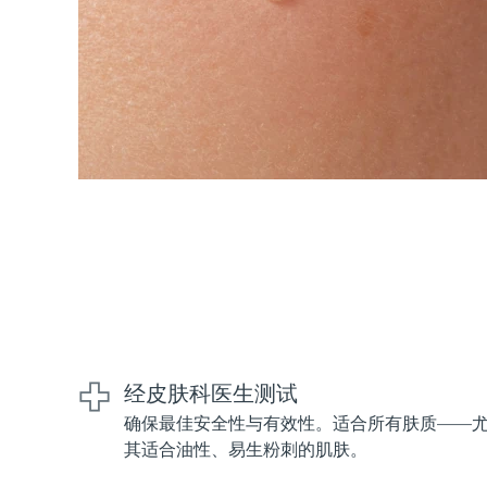
KIWI™ 皮肤护理
All acne treatment devices
All revitalizing eye massagers
Serum
issa™ Teeth Whitening Gel
Advanced pore care essentials
For healthy hair
18% PAP
护肤品
男士
全部购买
FOREO APP
关于我们
经皮肤科医生测试
确保最佳安全性与有效性。适合所有肤质——
其适合油性、易生粉刺的肌肤。