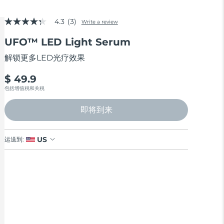
4.3
(3)
Write a review
4.3
out
UFO™ LED Light Serum
of
5
stars,
解锁更多LED光疗效果
average
rating
$ 49.9
value.
Read
包括增值税和关税
3
Reviews.
即将到来
Same
page
link.
US
运送到: