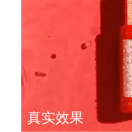
Near-infrared and red light therapy device
Smart hybrid silicone sonic toothbrush
抗老
LED治疗
LUNA™ 4 mini
面部提拉护理
FAQ™ 101
FAQ™ 201
UFO™ 3 mini
issa™ 4 smile
For young skin, T-zone
Premium anti-aging skincare
NEW
Clinical anti-aging
LED mask
Red light therapy device for young skin
Hybrid silicone sonic toothbrush
生发
LUNA™ 4 go
BEAR™ 设备
肌肤年轻化
FAQ™ 102
FAQ™ 202
UFO™ 3 go
issa™ 4 baby
For travel or gym bag
All premium facelift devices
FAQ™ 301
FAQ™ 501
Advanced clinical anti-aging
LED mask
Portable red light therapy
For ages 0-3
NEW
LED hair strengthening scalp massager
Full-Spectrum Red Light Therapy
LUNA™ 护肤
FAQ™ 103
FAQ™ 211
保健品
面膜
issa™ Teeth Whitening Set
Premium cleansers & balm
FAQ™ Scalp Serum
FAQ™ 502
Luxurious clinical anti-aging set
Anti-aging neck & décolleté LED mask
Rejuvenation & hydration
Dual LED + sonic device & 18% PAP gel
Scalp recovery probiotic serum
Full-Spectrum Red Light Therapy
LUNA™ 设备
专业治疗
FAQ™ P1 Primer
FAQ™ 221
UFO™ 设备
ISSA™ 设备
All facial cleansing devices
真实效果
FAQ™护肤品
Manuka honey primer
Anti-aging LED hand mask
FAQ™ Red Light Serum
All deep facial hydration devices
All silicone sonic toothbrushes
All FAQ™ skincare