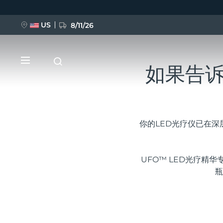
US
8/11/26
如果告
跳
转
到
主
要
内
容
你的LED光疗仪已在
新品
UFO™ LED光疗精
BREAKING NEWS
瓶
FAQ™ Pure Beauty-Tech Elixir