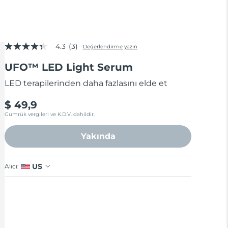
4.3
(3)
Değerlendirme yazın
5
üzerinden
UFO™ LED Light Serum
4.3
yıldız,
ortalama
LED terapilerinden daha fazlasını elde et
puan
değeri.
$ 49,9
Read
3
Gümrük vergileri ve K.D.V. dahildir.
Reviews.
Aynı
Yakında
sayfa
bağlantısı.
US
Alıcı: