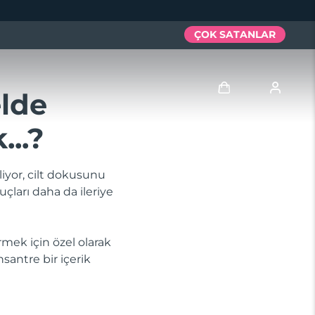
ÇOK SATANLAR
elde
...?
Giriş
Kullanici profi̇li̇
liyor, cilt dokusunu
çları daha da ileriye
Cihazlarım
Siparişlerim
mek için özel olarak
santre bir içerik
Adresim
Aboneliklerim