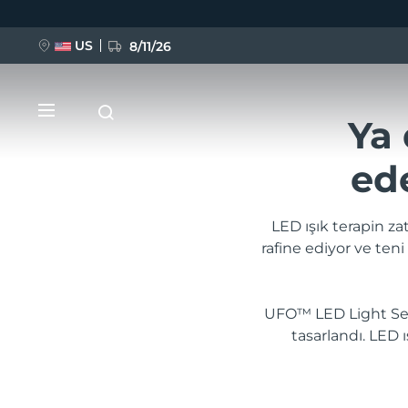
US
8/11/26
Ya 
Ana
içeriğe
atla
ede
LED ışık terapin za
rafine ediyor ve ten
YENİ
BREAKING NEWS
UFO™ LED Light Seru
tasarlandı. LED 
FAQ™ Pure Beauty-Tech Elixir