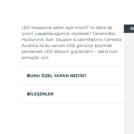
issa™ Teeth Whitening Set
LED terapisine zaten aşık mısın? Ya daha da
YE
iyisini yapabileceğimizi söylesek? Ceramidler,
Hyalüronik Asit, Skualen & sakinleştirici Centella
Asiatica ile bu serum cildi görünür biçimde
yenilerken LED etkisini güçlendirir – daha hızlı
FAQ™ Dual LED Panel
sonuçlar için.
POPÜLER
BUNU ÖZEL YAPAN NEDİR?
Işıkla uyumlu aktiflerle LED terapilerinin
etkinliğini artırır.
BİLEŞENLER
Dermatolog onaylı, tüm cilt tipleri için, vegan
Water/Aqua/Eau, Butylene Glycol, Propanediol,
Özel teklifler
Çok satanlar
& cruelty-free, %90 doğal kaynaklı içerik.
Glycerin, Pentylene Glycol, Panthenol,
Cildi her seansta daha verimli alması ve yanıt
Dipropylene Glycol, Methylpropanediol, Xylitol,
vermesi için hazırlar.
Ceramide NP, Hydrolyzed Sodium Hyaluronate,
Squalane, Centella Asiatica Extract, Choleth-24,
Cilt tonu, doku ve nemlenmeyi daha hızlı