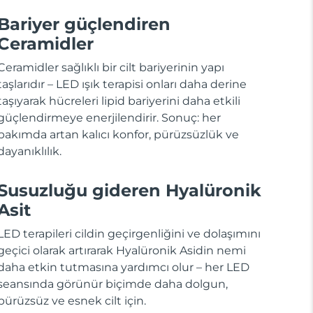
Bariyer güçlendiren
Ceramidler
Ceramidler sağlıklı bir cilt bariyerinin yapı
taşlarıdır – LED ışık terapisi onları daha derine
taşıyarak hücreleri lipid bariyerini daha etkili
güçlendirmeye enerjilendirir. Sonuç: her
bakımda artan kalıcı konfor, pürüzsüzlük ve
dayanıklılık.
Susuzluğu gideren Hyalüronik
Asit
LED terapileri cildin geçirgenliğini ve dolaşımını
geçici olarak artırarak Hyalüronik Asidin nemi
daha etkin tutmasına yardımcı olur – her LED
seansında görünür biçimde daha dolgun,
pürüzsüz ve esnek cilt için.