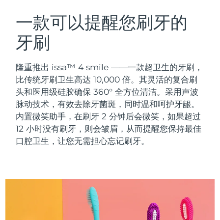
瑞典美肤护理
奥地利
预计送达日期
8/8/26
一款可以提醒您刷牙的
牙刷
巴林
预计送达日期
8/9/26
面部清洁
紧致提拉
比利时
预计送达日期
8/8/26
隆重推出 issa™ 4 smile ——一款超卫生的牙刷，
LUNA™ 4 套装
BEAR™ 2 套装
比传统牙刷卫生高达 10,000 倍。其灵活的复合刷
百慕大
预计送达日期
8/14/26
Anti-aging massage
Microcurrent toning
头和医用级硅胶确保 360° 全方位清洁。采用声波
脉动技术，有效去除牙菌斑，同时温和呵护牙龈。
波斯尼亚和黑塞哥维那
预计送达日期
8/11/26
内置微笑助手，在刷牙 2 分钟后会微笑，如果超过
补水保湿
口腔护理
LUNA™ 4 Plus
BEAR™ 2 go
12 小时没有刷牙，则会皱眉，从而提醒您保持最佳
文莱
预计送达日期
8/13/26
UFO™ 3 套装
issa™ 4
Massage, LED heating
Microcurrent toning on-the-go
口腔卫生，让您无需担心忘记刷牙。
FAQ™ 抗老护理
Deep facial hydration
Hybrid silicone sonic toothbrush
保加利亚
预计送达日期
8/8/26
NEW
LUNA™ 4 Men
BEAR™ 2 eyes & lips
加拿大
预计送达日期
8/12/26
UFO™ 3 LED
issa™ 4 plus
For men, anti-aging massage
Microcurrent line smoothing device
Near-infrared and red light therapy
Smart hybrid silicone sonic toothbrush
智利
预计送达日期
8/12/26
device
抗老
LED治疗