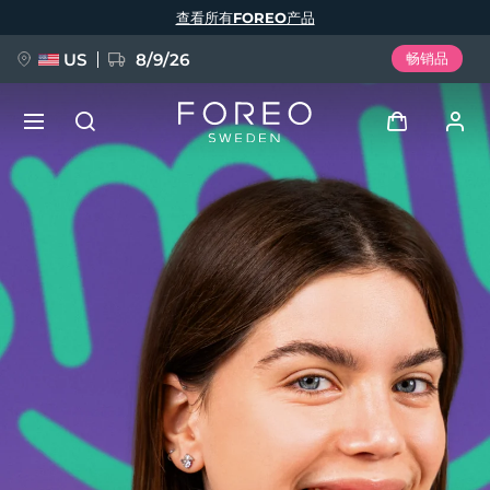
跳
查看所有FOREO产品
转
到
主
要
US
8/9/26
畅销品
内
容
新品
登录
语言
BREAKING NEWS
用户信息
English
Deutsch
Español
我的设备
FAQ™ Pure Beauty-Tech Elixir
Français
Italiano
Português
我的订单
Polski
Svenska
Русский
Türkçe
简体中文
繁體中文
我的地址
issa™ Teeth Whitening Set
我的订阅