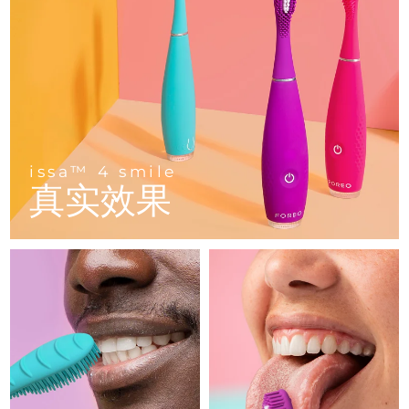
FAQ™ 101
FAQ™ 201
中国
LUNA™ 4 mini
面部提拉护理
预计送达日期
8/8/26
NEW
issa™ 4 smile
UFO™ 3 mini
Clinical anti-aging
LED mask
For young skin, T-zone
Premium anti-aging skincare
哥伦比亚
预计送达日期
8/12/26
Hybrid silicone sonic toothbrush
Red light therapy device for young skin
生发
肌肤年轻化
克罗地亚
预计送达日期
8/8/26
FAQ™ 102
FAQ™ 202
LUNA™ 4 go
BEAR™ 设备
FAQ™ 301
FAQ™ 501
issa™ 4 baby
UFO™ 3 go
Advanced clinical anti-aging
LED mask
For travel or gym bag
All premium facelift devices
NEW
塞浦路斯
预计送达日期
8/9/26
LED hair strengthening scalp massager
Full-Spectrum Red Light Therapy
For ages 0-3
Portable red light therapy
issa™ 4 smile
捷克
预计送达日期
8/8/26
真实效果
FAQ™ 103
FAQ™ 211
LUNA™ 护肤
保健品
FAQ™ Scalp Serum
FAQ™ 502
issa™ Teeth Whitening Set
面膜
Luxurious clinical anti-aging set
Anti-aging neck & décolleté LED mask
Premium cleansers & balm
丹麦
预计送达日期
8/8/26
Scalp recovery probiotic serum
Full-Spectrum Red Light Therapy
Dual LED + sonic device & 18% PAP gel
Rejuvenation & hydration
专业治疗
爱沙尼亚
预计送达日期
8/8/26
FAQ™ P1 Primer
FAQ™ 221
LUNA™ 设备
FAQ™护肤品
ISSA™ 设备
UFO™ 设备
Manuka honey primer
Anti-aging LED hand mask
芬兰
FAQ™ Red Light Serum
预计送达日期
8/8/26
All facial cleansing devices
All FAQ™ skincare
All silicone sonic toothbrushes
All deep facial hydration devices
法国
预计送达日期
8/8/26
脱毛
身体护理
FAQ™护肤品
FAQ™护肤品
PEACH™ 2 Pro Max
BEAR™ 2 body
FAQ™产品
FAQ™ skincare
法属波利尼西亚
预计送达日期
8/12/26
All FAQ™ skincare
All FAQ™ skincare