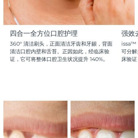
Advanced pore care essentials
以色列
预计送达日期
8/12/26
For healthy hair
18% PAP
护肤品
男士
意大利
预计送达日期
8/8/26
日本
预计送达日期
8/11/26
四合一全方位口腔护理
强效
360° 清洁刷头，正面清洁牙齿和牙龈，背面
issa
泽西岛
预计送达日期
8/13/26
全部购买
清洁口腔内壁和舌苔。正因如此，经临床验
可分解
哈萨克斯坦
证，它可将整体口腔卫生状况提升 140%。
床验证
预计送达日期
8/10/26
FOREO APP
科威特
预计送达日期
8/8/26
关于我们
拉脱维亚
预计送达日期
8/8/26
黎巴嫩
预计送达日期
8/9/26
立陶宛
预计送达日期
8/8/26
卢森堡
预计送达日期
8/8/26