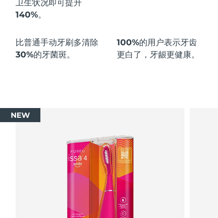
卫生状况即可
提升
140%
。
波兰
预计送达日期
8/9/26
比普通手动牙刷多
清除
100%
的用户表示牙齿
葡萄牙
预计送达日期
8/8/26
30%
的牙菌斑。
更白了，牙龈更健康。
波多黎各
预计送达日期
8/10/26
卡塔尔
预计送达日期
8/9/26
留尼汪
预计送达日期
8/13/26
NEW
罗马尼亚
预计送达日期
8/8/26
俄罗斯
预计送达日期
8/16/26
沙特阿拉伯
预计送达日期
8/9/26
新加坡
预计送达日期
8/10/26