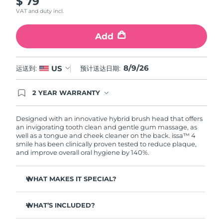
$ 79
VAT and duty incl.
阿拉伯联合酋长国
预计送达日期
8/9/26
Add
英国
预计送达日期
8/8/26
美国
8/9/26
US
预计送达日期
8/9/26
运送到:
预计送达日期:
乌兹别克斯坦
预计送达日期
8/13/26
2 YEAR WARRANTY
Ordering today registers you for full FOREO
warranty coverage. This means if you experience
越南
预计送达日期
8/14/26
issues within 2-year of purchase, FOREO will
Designed with an innovative hybrid brush head that offers
replace your product free of charge.
an invigorating tooth clean and gentle gum massage, as
well as a tongue and cheek cleaner on the back. issa™ 4
smile has been clinically proven tested to reduce plaque,
and improve overall oral hygiene by 140%.
WHAT MAKES IT SPECIAL?
Battery lasts up to 265 days on 1 USB charge.
WHAT’S INCLUDED?
Outer silicone bristles gentle on gums & inner polymer
bristles tough on plaque.
issa™ 4 smile