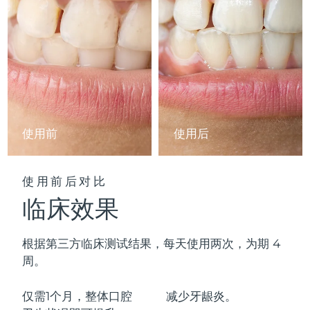
中国澳门特别行政区
预计送达日期
8/10/26
马来西亚
预计送达日期
8/11/26
马耳他
预计送达日期
8/8/26
墨西哥
预计送达日期
8/12/26
使用前
使用后
摩纳哥
预计送达日期
8/9/26
荷兰
使用前后对比
预计送达日期
8/8/26
临床效果
新西兰
预计送达日期
8/8/26
根据第三方临床测试结果，每天使用两次，为期 4
挪威
预计送达日期
8/8/26
周。
阿曼
预计送达日期
8/11/26
仅需1个月，整体口腔
减少
牙龈炎。
菲律宾
预计送达日期
8/11/26