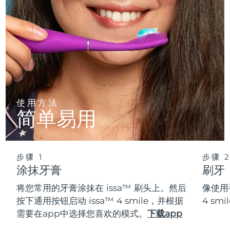
使用方法
简单易用
步骤 1
步骤 
涂抹牙膏
刷牙
将您常用的牙膏涂抹在 issa™ 刷头上。然后
像使用
按下通用按钮启动 issa™ 4 smile，并根据
4 s
需要在app中选择您喜欢的模式。
下载app