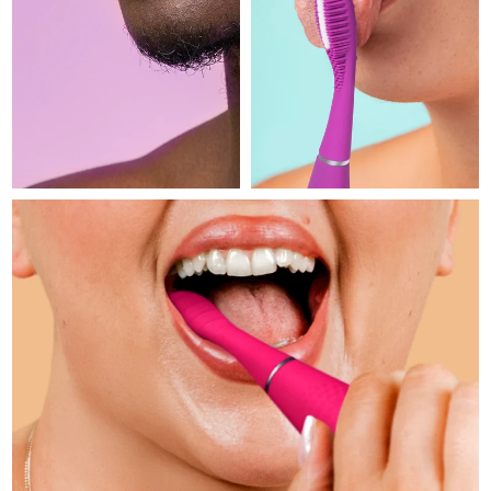
Professional IPL hair removal device
Microcurrent body toning
All hair treatments
All FAQ™ skincare
德国
预计送达日期
8/8/26
FAQ™产品
FAQ™产品
痘肌护理
眼部护理
直布罗陀
PEACH™ 2
LUNA™ 4 body
预计送达日期
8/12/26
FAQ™ products
All anti-aging treatments
All LED treatments
ESPADA™ 2 plus
BEAR™ 2 eyes & lips
IPL hair removal
Massaging body brush
All toning treatments
希腊
预计送达日期
8/8/26
Recurring acne LED therapy
Microcurrent line smoothing device
中国香港特别行政区
预计送达日期
8/9/26
PEACH™ 2 go
SUPERCHARGED™ serum
护发
毛孔护理
ESPADA™ 2
IRIS™ 2
Travel-friendly IPL hair removal
Firming body serum
匈牙利
LUNA™ 4 hair
预计送达日期
8/8/26
KIWI™ derma
Acne treatment device
Rejuvenating eye massager
NEW
2-in-1 LED scalp massager
Diamond microdermabrasion .
冰岛
预计送达日期
8/9/26
PEACH™ Cooling Prep Gel
ESPADA™ Blemish Solution
眼部护肤
牙齿美白
Cooling IPL hair removal gel
印度尼西亚
预计送达日期
8/6/26
FLIP™ play advanced
KIWI™
Concentrated acne gel
Advanced eye care treatment
issa™ Teeth Whitening Set
LED light hairbrush
Blackhead remover
爱尔兰
预计送达日期
8/8/26
更多的
Dual LED + sonic device & 18% PAP gel
ESPADA™ 设备
眼部护理设备
马恩岛
预计送达日期
8/10/26
LUNA™ Dual-Peptide Scalp
KIWI™ 皮肤护理
All acne treatment devices
All revitalizing eye massagers
Serum
issa™ Teeth Whitening Gel