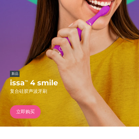
发货国家
美国
预计送达日期
8/9/26
FAQ™ Dual LED Panel
英国
预计送达日期
8/8/26
热门产品
西班牙
预计送达日期
8/8/26
澳大利亚
预计送达日期
8/11/26
新品
法国
预计送达日期
8/8/26
issa
4 smile
™
特别优惠
畅销产品
复合硅胶声波牙刷
德国
预计送达日期
8/8/26
加拿大
预计送达日期
8/12/26
立即购买
红光疗法
澳大利亚
预计送达日期
8/11/26