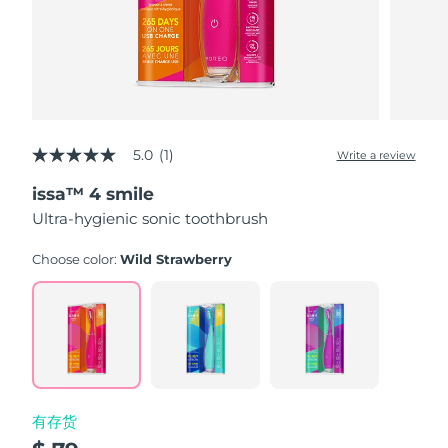
斯洛伐克
预计送达日期
8/8/26
斯洛文尼亚
预计送达日期
8/8/26
南非
预计送达日期
8/16/26
5.0
(1)
Write a review
韩国
5.0
预计送达日期
8/10/26
out
issa™ 4 smile
of
西班牙
5
预计送达日期
8/8/26
Ultra-hygienic sonic toothbrush
stars,
average
瑞典
预计送达日期
8/8/26
rating
Choose color:
Wild Strawberry
value.
Read
瑞士
预计送达日期
8/8/26
a
Review.
Same
台湾
预计送达日期
8/13/26
page
link.
泰国
预计送达日期
8/12/26
有存货
土耳其
预计送达日期
8/9/26