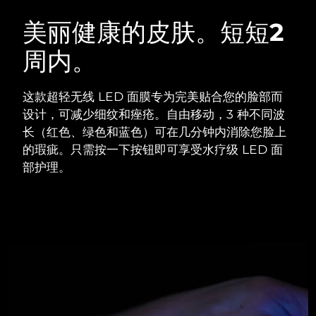
瑞典美肤护理
奥地利
预计送达日期
8/8/26
美丽健康的皮肤。短短2
周内。
巴林
预计送达日期
8/9/26
面部清洁
紧致提拉
比利时
预计送达日期
8/8/26
这款超轻无线 LED 面膜专为完美贴合您的脸部而
LUNA™ 4 套装
BEAR™ 2 套装
设计，可减少细纹和痤疮。自由移动，3 种不同波
百慕大
预计送达日期
8/14/26
Anti-aging massage
Microcurrent toning
长（红色、绿色和蓝色）可在几分钟内消除您脸上
的瑕疵。只需按一下按钮即可享受水疗级 LED 面
波斯尼亚和黑塞哥维那
预计送达日期
8/11/26
部护理。
补水保湿
口腔护理
LUNA™ 4 Plus
BEAR™ 2 go
文莱
预计送达日期
8/13/26
UFO™ 3 套装
issa™ 4
Massage, LED heating
Microcurrent toning on-the-go
FAQ™ 抗老护理
Deep facial hydration
Hybrid silicone sonic toothbrush
保加利亚
预计送达日期
8/8/26
NEW
LUNA™ 4 Men
BEAR™ 2 eyes & lips
加拿大
预计送达日期
8/12/26
UFO™ 3 LED
issa™ 4 plus
For men, anti-aging massage
Microcurrent line smoothing device
Near-infrared and red light therapy
Smart hybrid silicone sonic toothbrush
智利
预计送达日期
8/12/26
device
抗老
LED治疗