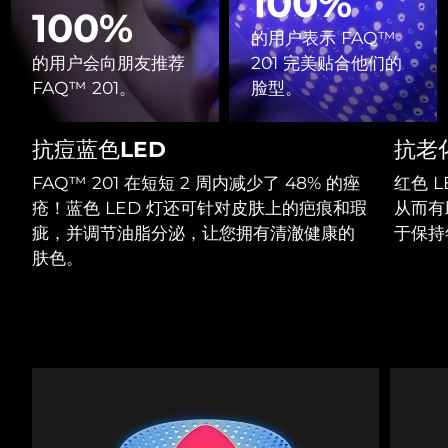
100%
Professional IPL hair removal device
Microcurrent body toning
All hair treatments
All FAQ™ skincare
100%
德国
预计送达日期
8/8/26
的用户表示 FAQ™
FAQ™产品
FAQ™产品
痘肌护理
眼部护理
的用户会向朋友推荐
201 完美贴合他们的
直布罗陀
PEACH™ 2
LUNA™ 4 body
预计送达日期
8/12/26
FAQ™ products
FAQ™ 201。
脸型。
All anti-aging treatments
All LED treatments
ESPADA™ 2 plus
BEAR™ 2 eyes & lips
IPL hair removal
Massaging body brush
All toning treatments
希腊
预计送达日期
8/8/26
Recurring acne LED therapy
Microcurrent line smoothing device
抗痘蓝色LED
抗老
中国香港特别行政区
预计送达日期
8/9/26
PEACH™ 2 go
SUPERCHARGED™ serum
护发
毛孔护理
FAQ™ 201 在短短 2 周内减少了 48% 的痤
红色 
ESPADA™ 2
IRIS™ 2
Travel-friendly IPL hair removal
Firming body serum
疮！蓝色 LED 灯还可针对皮肤上的疤痕和瑕
从而有
匈牙利
LUNA™ 4 hair
预计送达日期
8/8/26
KIWI™ derma
Acne treatment device
Rejuvenating eye massager
疵，并调节油脂分泌，让您拥有清澈健康的
于保持
NEW
2-in-1 LED scalp massager
Diamond microdermabrasion .
肤色。
冰岛
预计送达日期
8/9/26
PEACH™ Cooling Prep Gel
ESPADA™ Blemish Solution
眼部护肤
牙齿美白
Cooling IPL hair removal gel
印度尼西亚
预计送达日期
8/6/26
FLIP™ play advanced
KIWI™
Concentrated acne gel
Advanced eye care treatment
issa™ Teeth Whitening Set
LED light hairbrush
Blackhead remover
爱尔兰
预计送达日期
8/8/26
更多的
Dual LED + sonic device & 18% PAP gel
ESPADA™ 设备
眼部护理设备
马恩岛
预计送达日期
8/10/26
LUNA™ Dual-Peptide Scalp
KIWI™ 皮肤护理
All acne treatment devices
All revitalizing eye massagers
Serum
issa™ Teeth Whitening Gel