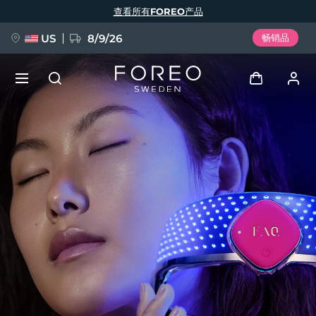
跳
查看所有FOREO产品
转
到
主
要
US
8/9/26
畅销品
内
容
新品
登录
语言
BREAKING NEWS
用户信息
English
Deutsch
Español
我的设备
FAQ™ Pure Beauty-Tech Elixir
Français
Italiano
Português
我的订单
Polski
Svenska
Русский
Türkçe
简体中文
繁體中文
我的地址
issa™ Teeth Whitening Set
我的订阅