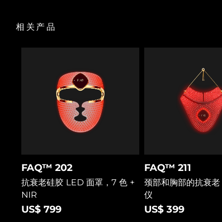
面罩陈列架
收纳袋
波兰
预计送达日期
8/9/26
相关产品
USB充电线
快速操作指南
葡萄牙
预计送达日期
8/8/26
基本操作手册
2年质保
波多黎各
预计送达日期
8/10/26
卡塔尔
预计送达日期
8/9/26
留尼汪
预计送达日期
8/13/26
罗马尼亚
预计送达日期
8/8/26
俄罗斯
预计送达日期
8/16/26
FAQ™ 202
FAQ™ 211
抗衰老硅胶 LED 面罩，7 色 +
颈部和胸部的抗衰老 
沙特阿拉伯
预计送达日期
8/9/26
NIR
仪
US$ 799
US$ 399
新加坡
预计送达日期
8/10/26