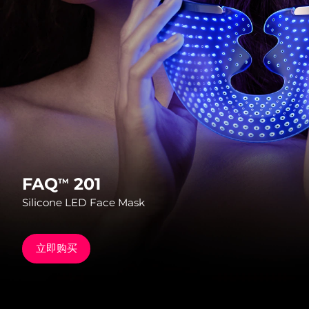
发货国家
美国
预计送达日期
8/9/26
FAQ™ Dual LED Panel
英国
预计送达日期
8/8/26
热门产品
西班牙
预计送达日期
8/8/26
澳大利亚
预计送达日期
8/11/26
法国
预计送达日期
8/8/26
FAQ
201
TM
特别优惠
畅销产品
Silicone LED Face Mask
德国
预计送达日期
8/8/26
加拿大
预计送达日期
8/12/26
立即购买
红光疗法
澳大利亚
预计送达日期
8/11/26