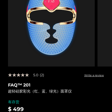
Advanced pore care essentials
以色列
预计送达日期
8/12/26
For healthy hair
18% PAP
护肤品
男士
意大利
预计送达日期
8/8/26
日本
预计送达日期
8/11/26
泽西岛
预计送达日期
8/13/26
全部购买
哈萨克斯坦
预计送达日期
8/10/26
FOREO APP
科威特
预计送达日期
8/8/26
关于我们
拉脱维亚
预计送达日期
8/8/26
5.0
(2)
Write a review
5.0
out
黎巴嫩
预计送达日期
8/9/26
FAQ™ 201
of
5
超轻硅胶彩光（红、蓝、绿光）面罩仪
stars,
立陶宛
预计送达日期
8/8/26
average
rating
有存货
value.
卢森堡
预计送达日期
8/8/26
$ 499
Read