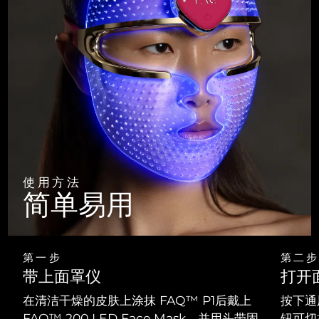
使用方法
简单易用
第一步
第二步
带上面罩仪
打开
在清洁干燥的皮肤上涂抹 FAQ™ P1后戴上
按下通
FAQ™ 200 LED Face Mask，并用头带固
钮可切