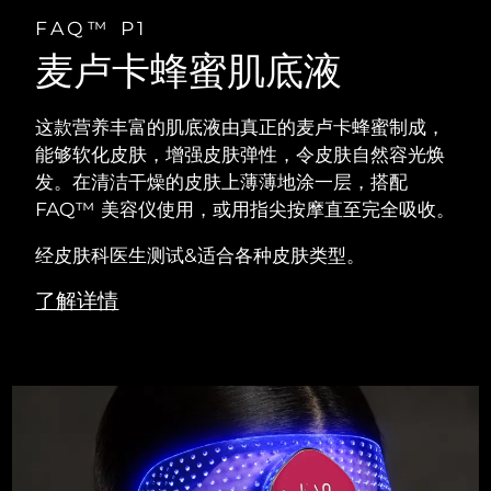
FAQ™ P1
阿拉伯联合酋长国
预计送达日期
8/9/26
麦卢卡蜂蜜肌底液
英国
预计送达日期
8/8/26
这款营养丰富的肌底液由真正的麦卢卡蜂蜜制成，
美国
预计送达日期
8/9/26
能够软化皮肤，增强皮肤弹性，令皮肤自然容光焕
发。在清洁干燥的皮肤上薄薄地涂一层，搭配
乌兹别克斯坦
预计送达日期
8/13/26
FAQ™ 美容仪使用，或用指尖按摩直至完全吸收。
越南
经皮肤科医生测试&适合各种皮肤类型。
预计送达日期
8/14/26
了解详情