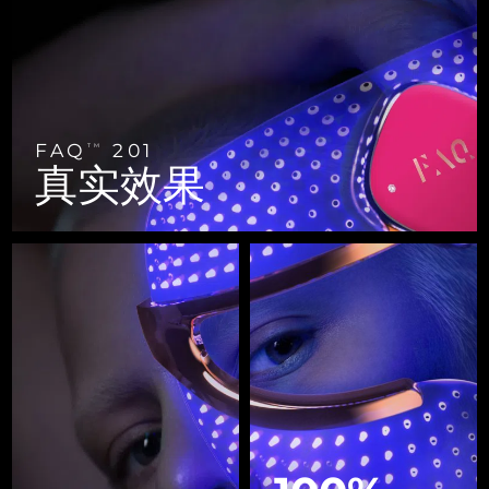
FAQ™ 101
FAQ™ 201
中国
LUNA™ 4 mini
面部提拉护理
预计送达日期
8/8/26
NEW
issa™ 4 smile
UFO™ 3 mini
Clinical anti-aging
LED mask
For young skin, T-zone
Premium anti-aging skincare
哥伦比亚
预计送达日期
8/12/26
Hybrid silicone sonic toothbrush
Red light therapy device for young skin
生发
肌肤年轻化
克罗地亚
预计送达日期
8/8/26
FAQ™ 102
FAQ™ 202
LUNA™ 4 go
BEAR™ 设备
FAQ™ 301
FAQ™ 501
issa™ 4 baby
UFO™ 3 go
Advanced clinical anti-aging
LED mask
For travel or gym bag
All premium facelift devices
FAQ
201
TM
NEW
塞浦路斯
预计送达日期
8/9/26
LED hair strengthening scalp massager
Full-Spectrum Red Light Therapy
真实效果
For ages 0-3
Portable red light therapy
捷克
预计送达日期
8/8/26
FAQ™ 103
FAQ™ 211
LUNA™ 护肤
保健品
FAQ™ Scalp Serum
FAQ™ 502
issa™ Teeth Whitening Set
面膜
Luxurious clinical anti-aging set
Anti-aging neck & décolleté LED mask
Premium cleansers & balm
丹麦
预计送达日期
8/8/26
Scalp recovery probiotic serum
Full-Spectrum Red Light Therapy
Dual LED + sonic device & 18% PAP gel
Rejuvenation & hydration
专业治疗
爱沙尼亚
预计送达日期
8/8/26
FAQ™ P1 Primer
FAQ™ 221
LUNA™ 设备
FAQ™护肤品
ISSA™ 设备
UFO™ 设备
Manuka honey primer
Anti-aging LED hand mask
芬兰
FAQ™ Red Light Serum
预计送达日期
8/8/26
All facial cleansing devices
All FAQ™ skincare
All silicone sonic toothbrushes
All deep facial hydration devices
法国
预计送达日期
8/8/26
脱毛
身体护理
FAQ™护肤品
FAQ™护肤品
PEACH™ 2 Pro Max
BEAR™ 2 body
FAQ™产品
FAQ™ skincare
法属波利尼西亚
预计送达日期
8/12/26
All FAQ™ skincare
All FAQ™ skincare