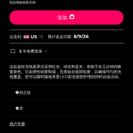
2
包括增值税和关税
Reviews.
中国澳门特别行政区
预计送达日期
8/10/26
Same
page
添加
link.
马来西亚
预计送达日期
8/11/26
马耳他
预计送达日期
8/8/26
8/9/26
US
运送到:
预计送达日期:
墨西哥
预计送达日期
8/12/26
2 年免费质保
如果您在2年质保期内发现任何非人为质量问题，
FOREO将免费为您更换产品。
摩纳哥
预计送达日期
8/9/26
这款超轻无线面罩仪采用红光、绿光和蓝光，有助于在几分钟内恢
复肤色。它由弹性硅胶制成，完美贴合面部轮廓，以确保均匀的光
荷兰
线覆盖。您可以随时随地享受LED彩光面部护理的同时自由活动。
预计送达日期
8/8/26
新西兰
预计送达日期
8/8/26
特别之处
红光、绿光和蓝光可消除细纹和瑕疵，提亮肤色。
挪威
预计送达日期
8/8/26
包含
放置在最佳位置的600个光点可确保均匀的光覆盖。
高透硅胶，宛若透明的第二层皮肤一样贴合面部。
FAQ™ 201 Silicone LED Face Mask
阿曼
预计送达日期
8/11/26
用户手册
超轻、透明、无线，采用开阔的护眼设计，使用柔软的防滑头
60 mL FAQ™ Silicone Cleaning Spray
带，您可以舒适享受护理的同时活动自如。
菲律宾
预计送达日期
8/11/26