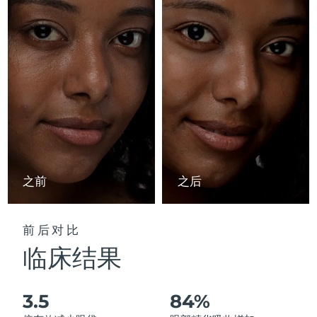
Advanced pore care essentials
以色列
预计送达日期
8/12/26
For healthy hair
18% PAP
护肤品
男士
意大利
预计送达日期
8/8/26
日本
预计送达日期
8/11/26
泽西岛
预计送达日期
8/13/26
全部购买
哈萨克斯坦
预计送达日期
8/10/26
FOREO APP
科威特
预计送达日期
8/8/26
之前
之后
关于我们
拉脱维亚
预计送达日期
8/8/26
前后对比
黎巴嫩
预计送达日期
8/9/26
临床结果
立陶宛
预计送达日期
8/8/26
3.5
84%
卢森堡
预计送达日期
8/8/26