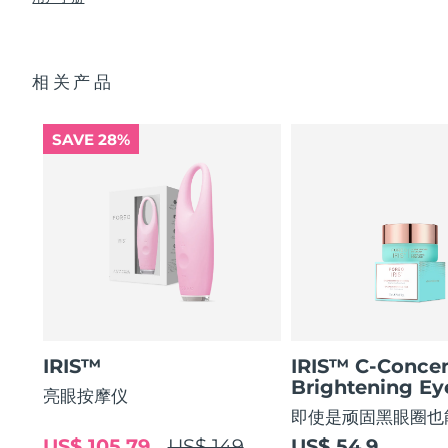
使眼部轮廓平滑 80%，使眼部肌肤紧致 51%*
USB 充电线
眼部护理成分的吸收率提高 84%*
快速操作指南
阿拉伯联合酋长国
预计送达日期
8/9/26
84% 的用户表示使用后眼部轮廓焕然一新。
基本操作指南
相关产品
2年质保 (西班牙、葡萄牙、瑞典：3年质保)
英国
预计送达日期
8/8/26
美国
预计送达日期
8/9/26
SAVE 28%
乌兹别克斯坦
预计送达日期
8/13/26
越南
预计送达日期
8/14/26
IRIS™
IRIS™ C-Concen
Brightening E
亮眼按摩仪
即使是顽固黑眼圈也
US$ 105.79
US$ 149
US$ 54.9