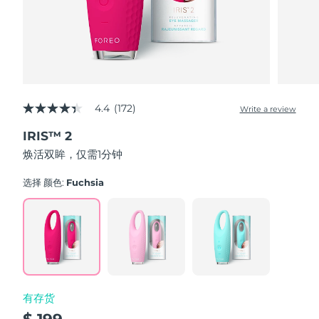
波兰
预计送达日期
8/9/26
葡萄牙
预计送达日期
8/8/26
波多黎各
预计送达日期
8/10/26
4.4
(172)
Write a review
4.4
out
卡塔尔
预计送达日期
8/9/26
IRIS™ 2
of
5
焕活双眸，仅需1分钟
stars,
留尼汪
预计送达日期
8/13/26
average
rating
选择 颜色:
Fuchsia
value.
罗马尼亚
预计送达日期
8/8/26
Read
172
Reviews.
俄罗斯
预计送达日期
8/16/26
Same
page
link.
沙特阿拉伯
预计送达日期
8/9/26
有存货
新加坡
预计送达日期
8/10/26
$ 199