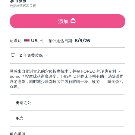
斯洛伐克
预计送达日期
8/8/26
包括增值税和关税
斯洛文尼亚
预计送达日期
8/8/26
添加
南非
预计送达日期
8/16/26
8/9/26
US
运送到:
预计送达日期:
韩国
预计送达日期
8/10/26
2 年免费质保
如果您在2年质保期内发现任何非人为质量问题，
西班牙
预计送达日期
8/8/26
FOREO将免费为您更换产品。
灵感来自亚洲古老的穴位按摩技术，并被 FOREO 的瑞典专利 T-
Sonic™ 按摩脉动彻底改变。 IRIS™ 2 经临床证明有助于消除眼周
瑞典
预计送达日期
8/8/26
衰老迹象，同时减少眼部疲劳并缓解眼睛干燥、疲劳——瞬间焕活
双眸。
瑞士
预计送达日期
8/8/26
特别之处
台湾
预计送达日期
8/13/26
眼科医生认证的安全有效的眼部护理。
包含
泰国
预计送达日期
8/12/26
减少眼袋的效果提高 3.5 倍*
黑眼圈减少 70%，鱼尾纹和细纹减少 43%*
IRIS
2
™
土耳其
预计送达日期
8/9/26
用户手册