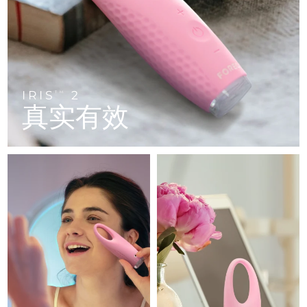
FAQ™ 101
FAQ™ 201
中国
LUNA™ 4 mini
面部提拉护理
预计送达日期
8/8/26
NEW
issa™ 4 smile
UFO™ 3 mini
Clinical anti-aging
LED mask
For young skin, T-zone
Premium anti-aging skincare
哥伦比亚
预计送达日期
8/12/26
Hybrid silicone sonic toothbrush
Red light therapy device for young skin
生发
肌肤年轻化
克罗地亚
预计送达日期
8/8/26
FAQ™ 102
FAQ™ 202
LUNA™ 4 go
BEAR™ 设备
FAQ™ 301
FAQ™ 501
issa™ 4 baby
UFO™ 3 go
Advanced clinical anti-aging
LED mask
For travel or gym bag
All premium facelift devices
IRIS
2
NEW
TM
塞浦路斯
预计送达日期
8/9/26
LED hair strengthening scalp massager
Full-Spectrum Red Light Therapy
真实有效
For ages 0-3
Portable red light therapy
捷克
预计送达日期
8/8/26
FAQ™ 103
FAQ™ 211
LUNA™ 护肤
保健品
FAQ™ Scalp Serum
FAQ™ 502
issa™ Teeth Whitening Set
面膜
Luxurious clinical anti-aging set
Anti-aging neck & décolleté LED mask
Premium cleansers & balm
丹麦
预计送达日期
8/8/26
Scalp recovery probiotic serum
Full-Spectrum Red Light Therapy
Dual LED + sonic device & 18% PAP gel
Rejuvenation & hydration
专业治疗
爱沙尼亚
预计送达日期
8/8/26
FAQ™ P1 Primer
FAQ™ 221
LUNA™ 设备
FAQ™护肤品
ISSA™ 设备
UFO™ 设备
Manuka honey primer
Anti-aging LED hand mask
芬兰
FAQ™ Red Light Serum
预计送达日期
8/8/26
All facial cleansing devices
All FAQ™ skincare
All silicone sonic toothbrushes
All deep facial hydration devices
法国
预计送达日期
8/8/26
脱毛
身体护理
FAQ™护肤品
FAQ™护肤品
PEACH™ 2 Pro Max
BEAR™ 2 body
FAQ™产品
FAQ™ skincare
法属波利尼西亚
预计送达日期
8/12/26
All FAQ™ skincare
All FAQ™ skincare