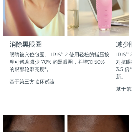
Professional IPL hair removal device
Microcurrent body toning
All hair treatments
All FAQ™ skincare
德国
预计送达日期
8/8/26
FAQ™产品
FAQ™产品
痘肌护理
眼部护理
直布罗陀
PEACH™ 2
LUNA™ 4 body
预计送达日期
8/12/26
FAQ™ products
All anti-aging treatments
All LED treatments
ESPADA™ 2 plus
BEAR™ 2 eyes & lips
IPL hair removal
Massaging body brush
All toning treatments
希腊
预计送达日期
8/8/26
Recurring acne LED therapy
Microcurrent line smoothing device
消除黑眼圈
减少
中国香港特别行政区
预计送达日期
8/9/26
PEACH™ 2 go
SUPERCHARGED™ serum
护发
毛孔护理
眼睛被穴位包围。 IRIS
2 使用轻松的指压按
IRIS
TM
TM
ESPADA™ 2
IRIS™ 2
Travel-friendly IPL hair removal
Firming body serum
摩可帮助减少 70% 的黑眼圈，并增加 50%
对抗眼
匈牙利
LUNA™ 4 hair
预计送达日期
8/8/26
KIWI™ derma
Acne treatment device
Rejuvenating eye massager
NEW
的眼部轮廓亮度*。
3.5
2-in-1 LED scalp massager
Diamond microdermabrasion .
新。
冰岛
预计送达日期
8/9/26
基于第三方临床试验
PEACH™ Cooling Prep Gel
ESPADA™ Blemish Solution
眼部护肤
基于第
牙齿美白
Cooling IPL hair removal gel
印度尼西亚
预计送达日期
8/6/26
FLIP™ play advanced
KIWI™
Concentrated acne gel
Advanced eye care treatment
issa™ Teeth Whitening Set
LED light hairbrush
Blackhead remover
爱尔兰
预计送达日期
8/8/26
更多的
Dual LED + sonic device & 18% PAP gel
ESPADA™ 设备
眼部护理设备
马恩岛
预计送达日期
8/10/26
LUNA™ Dual-Peptide Scalp
KIWI™ 皮肤护理
All acne treatment devices
All revitalizing eye massagers
Serum
issa™ Teeth Whitening Gel