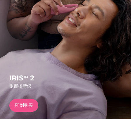
发货国家
美国
预计送达日期
8/9/26
FAQ™ Dual LED Panel
英国
预计送达日期
8/8/26
热门产品
西班牙
预计送达日期
8/8/26
澳大利亚
预计送达日期
8/11/26
法国
预计送达日期
8/8/26
IRIS
2
TM
特别优惠
畅销产品
眼部按摩仪
德国
预计送达日期
8/8/26
加拿大
预计送达日期
8/12/26
即刻购买
红光疗法
澳大利亚
预计送达日期
8/11/26