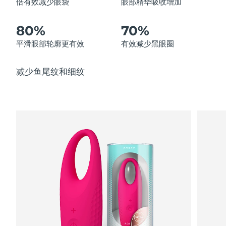
倍有效减少眼袋
眼部精华吸收增加
中国澳门特别行政区
预计送达日期
8/10/26
80%
70%
马来西亚
预计送达日期
8/11/26
平滑眼部轮廓更有效
有效减少黑眼圈
马耳他
预计送达日期
8/8/26
减少鱼尾纹和细纹
墨西哥
预计送达日期
8/12/26
摩纳哥
预计送达日期
8/9/26
荷兰
预计送达日期
8/8/26
新西兰
预计送达日期
8/8/26
挪威
预计送达日期
8/8/26
阿曼
预计送达日期
8/11/26
菲律宾
预计送达日期
8/11/26