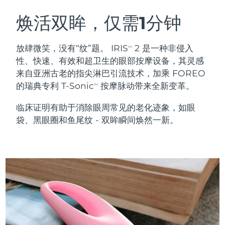
瑞典美肤护理
奥地利
预计送达日期
8/8/26
焕活双眸，仅需1分钟
巴林
预计送达日期
8/9/26
放肆微笑，没有“纹”题。 IRIS
2 是一种非侵入
TM
面部清洁
紧致提拉
性、快速、有效和超卫生的眼部按摩设备，其灵感
比利时
预计送达日期
8/8/26
来自亚洲古老的指尖淋巴引流技术，加乘 FOREO
LUNA™ 4 套装
BEAR™ 2 套装
的瑞典专利 T-Sonic
按摩脉动带来全新变革。
百慕大
预计送达日期
8/14/26
TM
Anti-aging massage
Microcurrent toning
临床证明有助于消除眼周常见的老化迹象，如眼
波斯尼亚和黑塞哥维那
预计送达日期
8/11/26
袋、黑眼圈和鱼尾纹 - 双眸瞬间焕然一新。
补水保湿
口腔护理
LUNA™ 4 Plus
BEAR™ 2 go
文莱
预计送达日期
8/13/26
UFO™ 3 套装
issa™ 4
Massage, LED heating
Microcurrent toning on-the-go
FAQ™ 抗老护理
Deep facial hydration
Hybrid silicone sonic toothbrush
保加利亚
预计送达日期
8/8/26
NEW
LUNA™ 4 Men
BEAR™ 2 eyes & lips
加拿大
预计送达日期
8/12/26
UFO™ 3 LED
issa™ 4 plus
For men, anti-aging massage
Microcurrent line smoothing device
Near-infrared and red light therapy
Smart hybrid silicone sonic toothbrush
智利
预计送达日期
8/12/26
device
抗老
LED治疗