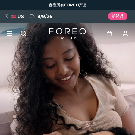
跳
查看所有FOREO产品
转
到
主
要
US
8/9/26
畅销品
内
容
新品
登录
语言
BREAKING NEWS
用户信息
English
Deutsch
Español
我的设备
FAQ™ Pure Beauty-Tech Elixir
Français
Italiano
Português
我的订单
Polski
Svenska
Русский
Türkçe
简体中文
繁體中文
我的地址
issa™ Teeth Whitening Set
我的订阅