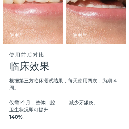
阿拉伯联合酋长国
预计送达日期
11/8/26
英国
预计送达日期
10/8/26
使用前
使用后
美国
预计送达日期
11/8/26
乌兹别克斯坦
预计送达日期
15/8/26
使用前后对比
临床效果
越南
预计送达日期
16/8/26
根据第三方临床测试结果，每天使用两次，为期 4
周。
仅需1个月，整体口腔
减少
牙龈炎。
卫生状况即可
提升
140%
。