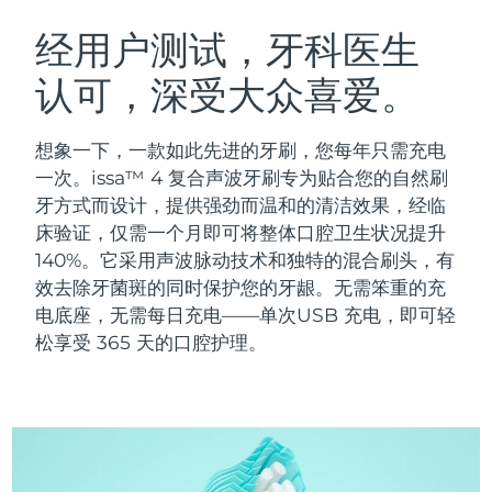
瑞典美肤护理
奥地利
预计送达日期
10/8/26
经用户测试，牙科医生
认可，深受大众喜爱。
巴林
预计送达日期
11/8/26
面部清洁
紧致提拉
比利时
预计送达日期
10/8/26
想象一下，一款如此先进的牙刷，您每年只需充电
LUNA™ 4 套装
BEAR™ 2 套装
一次。issa™ 4 复合声波牙刷专为贴合您的自然刷
百慕大
预计送达日期
16/8/26
Anti-aging massage
Microcurrent toning
牙方式而设计，提供强劲而温和的清洁效果，经临
床验证，仅需一个月即可将整体口腔卫生状况提升
波斯尼亚和黑塞哥维那
预计送达日期
13/8/26
140%。它采用声波脉动技术和独特的混合刷头，有
补水保湿
口腔护理
LUNA™ 4 Plus
BEAR™ 2 go
效去除牙菌斑的同时保护您的牙龈。无需笨重的充
文莱
预计送达日期
15/8/26
UFO™ 3 套装
issa™ 4
Massage, LED heating
Microcurrent toning on-the-go
电底座，无需每日充电——单次USB 充电，即可轻
FAQ™ 抗老护理
Deep facial hydration
Hybrid silicone sonic toothbrush
松享受 365 天的口腔护理。
保加利亚
预计送达日期
10/8/26
NEW
LUNA™ 4 Men
BEAR™ 2 eyes & lips
加拿大
预计送达日期
14/8/26
UFO™ 3 LED
issa™ 4 plus
For men, anti-aging massage
Microcurrent line smoothing device
Near-infrared and red light therapy
Smart hybrid silicone sonic toothbrush
智利
预计送达日期
14/8/26
device
抗老
LED治疗