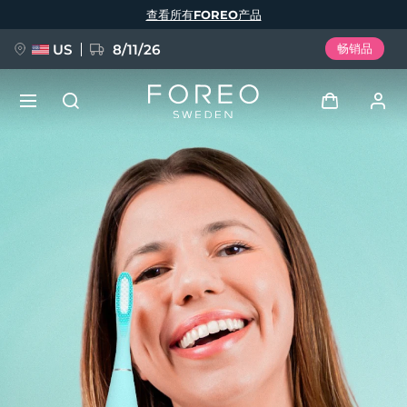
跳
查看所有FOREO产品
转
到
主
要
US
8/11/26
畅销品
内
容
新品
登录
语言
BREAKING NEWS
用户信息
English
Deutsch
Español
我的设备
FAQ™ Pure Beauty-Tech Elixir
Français
Italiano
Português
我的订单
Polski
Svenska
Русский
Türkçe
简体中文
繁體中文
我的地址
issa™ Teeth Whitening Set
我的订阅