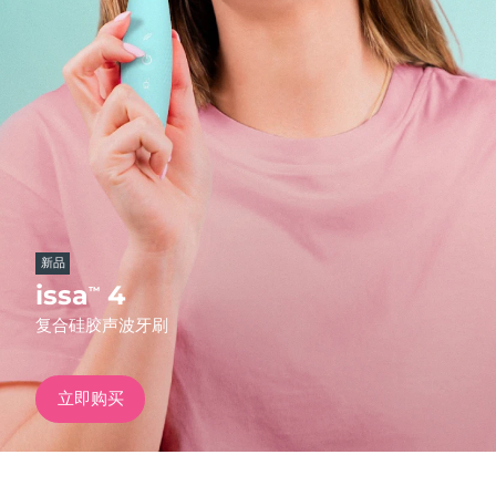
发货国家
美国
预计送达日期
11/8/26
FAQ™ Dual LED Panel
英国
预计送达日期
10/8/26
热门产品
西班牙
预计送达日期
10/8/26
澳大利亚
预计送达日期
13/8/26
新品
法国
预计送达日期
10/8/26
issa
4
™
特别优惠
畅销产品
复合硅胶声波牙刷
德国
预计送达日期
10/8/26
加拿大
预计送达日期
14/8/26
立即购买
红光疗法
澳大利亚
预计送达日期
13/8/26