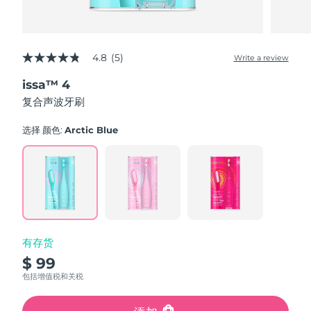
4.8
(5)
Write a review
4.8
out
issa™ 4
of
5
复合声波牙刷
stars,
average
rating
选择 颜色:
Arctic Blue
value.
Read
5
Reviews.
Same
page
link.
有存货
$ 99
包括增值税和关税