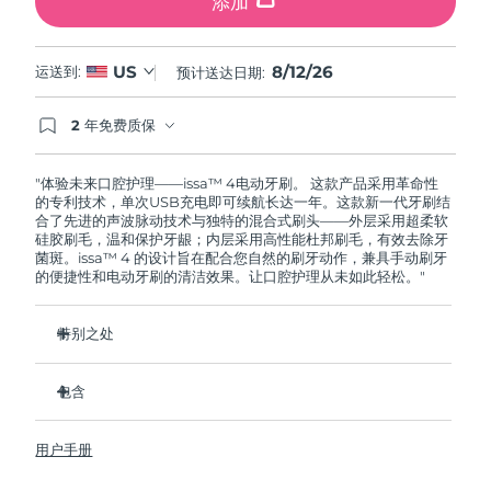
添加
8/12/26
US
运送到:
预计送达日期:
2 年免费质保
如果您在2年质保期内发现任何非人为质量问题，
FOREO将免费为您更换产品。
"体验未来口腔护理——issa™ 4电动牙刷。 这款产品采用革命性
的专利技术，单次USB充电即可续航长达一年。这款新一代牙刷结
合了先进的声波脉动技术与独特的混合式刷头——外层采用超柔软
硅胶刷毛，温和保护牙龈；内层采用高性能杜邦刷毛，有效去除牙
菌斑。issa™ 4 的设计旨在配合您自然的刷牙动作，兼具手动刷牙
的便捷性和电动牙刷的清洁效果。让口腔护理从未如此轻松。"
特别之处
经临床验证，仅需 1 个月即可使整体口腔卫生状况提升 140%。
包含
经临床验证，比普通手动牙刷多去除 30% 的牙菌斑。
经临床验证，可减少牙龈炎，100% 的测试者表示牙齿更白
issa™ 4
了。
用户手册
USB 充电线
复合刷头使用寿命延长两倍，仅需每六个月更换一次。
旅行袋