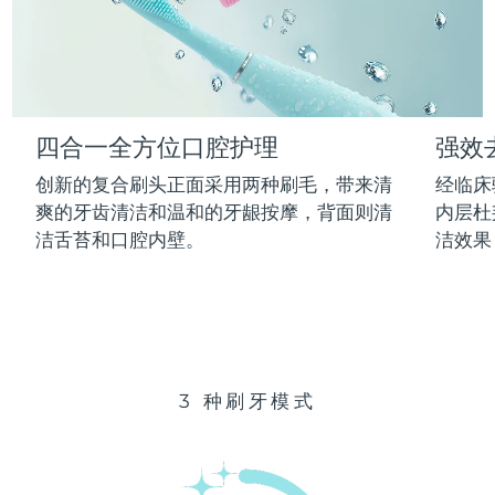
Advanced pore care essentials
以色列
预计送达日期
14/8/26
For healthy hair
18% PAP
护肤品
男士
意大利
预计送达日期
10/8/26
日本
预计送达日期
13/8/26
四合一全方位口腔护理
强效
泽西岛
预计送达日期
15/8/26
全部购买
创新的复合刷头正面采用两种刷毛，带来清
经临床
哈萨克斯坦
爽的牙齿清洁和温和的牙龈按摩，背面则清
内层杜
预计送达日期
12/8/26
洁舌苔和口腔内壁。
洁效果
FOREO APP
科威特
预计送达日期
10/8/26
关于我们
拉脱维亚
预计送达日期
10/8/26
黎巴嫩
预计送达日期
11/8/26
3 种刷牙模式
立陶宛
预计送达日期
10/8/26
卢森堡
预计送达日期
10/8/26