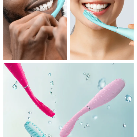
Professional IPL hair removal device
Microcurrent body toning
All hair treatments
All FAQ™ skincare
德国
预计送达日期
10/8/26
FAQ™产品
FAQ™产品
痘肌护理
眼部护理
直布罗陀
PEACH™ 2
LUNA™ 4 body
预计送达日期
14/8/26
FAQ™ products
All anti-aging treatments
All LED treatments
ESPADA™ 2 plus
BEAR™ 2 eyes & lips
IPL hair removal
Massaging body brush
All toning treatments
希腊
预计送达日期
10/8/26
Recurring acne LED therapy
Microcurrent line smoothing device
中国香港特别行政区
预计送达日期
11/8/26
PEACH™ 2 go
SUPERCHARGED™ serum
护发
毛孔护理
ESPADA™ 2
IRIS™ 2
Travel-friendly IPL hair removal
Firming body serum
匈牙利
LUNA™ 4 hair
预计送达日期
10/8/26
KIWI™ derma
Acne treatment device
Rejuvenating eye massager
NEW
2-in-1 LED scalp massager
Diamond microdermabrasion .
冰岛
预计送达日期
11/8/26
PEACH™ Cooling Prep Gel
ESPADA™ Blemish Solution
眼部护肤
牙齿美白
Cooling IPL hair removal gel
印度尼西亚
预计送达日期
8/8/26
FLIP™ play advanced
KIWI™
Concentrated acne gel
Advanced eye care treatment
issa™ Teeth Whitening Set
LED light hairbrush
Blackhead remover
爱尔兰
预计送达日期
10/8/26
更多的
Dual LED + sonic device & 18% PAP gel
ESPADA™ 设备
眼部护理设备
马恩岛
预计送达日期
12/8/26
LUNA™ Dual-Peptide Scalp
KIWI™ 皮肤护理
All acne treatment devices
All revitalizing eye massagers
Serum
issa™ Teeth Whitening Gel