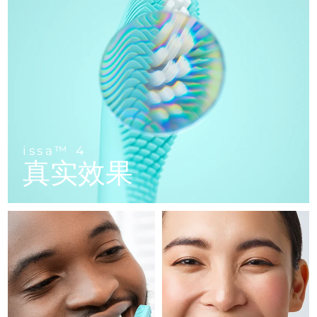
FAQ™ 101
FAQ™ 201
中国
LUNA™ 4 mini
面部提拉护理
预计送达日期
10/8/26
NEW
issa™ 4 smile
UFO™ 3 mini
Clinical anti-aging
LED mask
For young skin, T-zone
Premium anti-aging skincare
哥伦比亚
预计送达日期
14/8/26
Hybrid silicone sonic toothbrush
Red light therapy device for young skin
生发
肌肤年轻化
克罗地亚
预计送达日期
10/8/26
FAQ™ 102
FAQ™ 202
LUNA™ 4 go
BEAR™ 设备
FAQ™ 301
FAQ™ 501
issa™ 4 baby
UFO™ 3 go
Advanced clinical anti-aging
LED mask
For travel or gym bag
All premium facelift devices
NEW
塞浦路斯
预计送达日期
11/8/26
LED hair strengthening scalp massager
Full-Spectrum Red Light Therapy
For ages 0-3
Portable red light therapy
捷克
预计送达日期
10/8/26
FAQ™ 103
FAQ™ 211
LUNA™ 护肤
保健品
issa™ 4
FAQ™ Scalp Serum
FAQ™ 502
issa™ Teeth Whitening Set
真实效果
面膜
Luxurious clinical anti-aging set
Anti-aging neck & décolleté LED mask
Premium cleansers & balm
丹麦
预计送达日期
10/8/26
Scalp recovery probiotic serum
Full-Spectrum Red Light Therapy
Dual LED + sonic device & 18% PAP gel
Rejuvenation & hydration
专业治疗
爱沙尼亚
预计送达日期
10/8/26
FAQ™ P1 Primer
FAQ™ 221
LUNA™ 设备
FAQ™护肤品
ISSA™ 设备
UFO™ 设备
Manuka honey primer
Anti-aging LED hand mask
芬兰
FAQ™ Red Light Serum
预计送达日期
10/8/26
All facial cleansing devices
All FAQ™ skincare
All silicone sonic toothbrushes
All deep facial hydration devices
法国
预计送达日期
10/8/26
脱毛
身体护理
FAQ™护肤品
FAQ™护肤品
PEACH™ 2 Pro Max
BEAR™ 2 body
FAQ™产品
FAQ™ skincare
法属波利尼西亚
预计送达日期
14/8/26
All FAQ™ skincare
All FAQ™ skincare