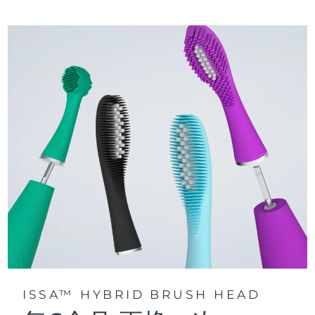
三种刷牙模式：深层净澈、皓亮净白和敏感护龈模式，专为个
快速操作指南
性化口腔护理而设计。
issa™ 系列手册
声波脉动技术每分钟提供 11,000 次脉动，带来深层、温和的全
口清洁。
通过 FOREO For You app访问定制刷牙模式。
ISSA™ HYBRID BRUSH HEAD