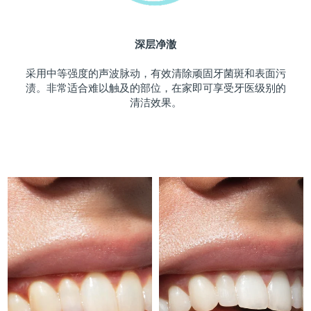
斯洛伐克
预计送达日期
10/8/26
深层净澈
斯洛文尼亚
预计送达日期
10/8/26
采用中等强度的声波脉动，有效清除顽固牙菌斑和表面污
南非
预计送达日期
18/8/26
渍。非常适合难以触及的部位，在家即可享受牙医级别的
清洁效果。
韩国
预计送达日期
12/8/26
西班牙
预计送达日期
10/8/26
瑞典
预计送达日期
10/8/26
瑞士
预计送达日期
10/8/26
台湾
预计送达日期
15/8/26
泰国
预计送达日期
14/8/26
土耳其
预计送达日期
11/8/26