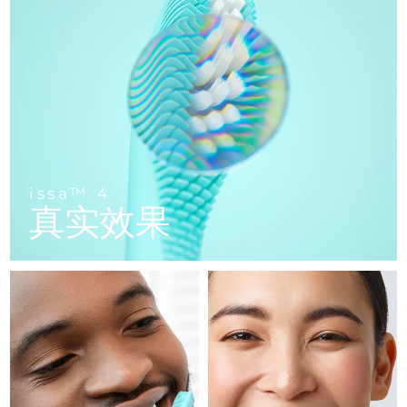
FAQ™ 101
FAQ™ 201
中国
LUNA™ 4 mini
面部提拉护理
预计送达日期
10/8/26
NEW
issa™ 4 smile
UFO™ 3 mini
Clinical anti-aging
LED mask
For young skin, T-zone
Premium anti-aging skincare
哥伦比亚
预计送达日期
14/8/26
Hybrid silicone sonic toothbrush
Red light therapy device for young skin
生发
肌肤年轻化
克罗地亚
预计送达日期
10/8/26
FAQ™ 102
FAQ™ 202
LUNA™ 4 go
BEAR™ 设备
FAQ™ 301
FAQ™ 501
issa™ 4 baby
UFO™ 3 go
Advanced clinical anti-aging
LED mask
For travel or gym bag
All premium facelift devices
NEW
塞浦路斯
预计送达日期
11/8/26
LED hair strengthening scalp massager
Full-Spectrum Red Light Therapy
For ages 0-3
Portable red light therapy
捷克
预计送达日期
10/8/26
FAQ™ 103
FAQ™ 211
LUNA™ 护肤
保健品
issa™ 4
FAQ™ Scalp Serum
FAQ™ 502
issa™ Teeth Whitening Set
真实效果
面膜
Luxurious clinical anti-aging set
Anti-aging neck & décolleté LED mask
Premium cleansers & balm
丹麦
预计送达日期
10/8/26
Scalp recovery probiotic serum
Full-Spectrum Red Light Therapy
Dual LED + sonic device & 18% PAP gel
Rejuvenation & hydration
专业治疗
爱沙尼亚
预计送达日期
10/8/26
FAQ™ P1 Primer
FAQ™ 221
LUNA™ 设备
FAQ™护肤品
ISSA™ 设备
UFO™ 设备
Manuka honey primer
Anti-aging LED hand mask
芬兰
FAQ™ Red Light Serum
预计送达日期
10/8/26
All facial cleansing devices
All FAQ™ skincare
All silicone sonic toothbrushes
All deep facial hydration devices
法国
预计送达日期
10/8/26
脱毛
身体护理
FAQ™护肤品
FAQ™护肤品
PEACH™ 2 Pro Max
BEAR™ 2 body
FAQ™产品
FAQ™ skincare
法属波利尼西亚
预计送达日期
14/8/26
All FAQ™ skincare
All FAQ™ skincare