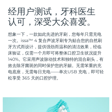
瑞典美肤护理
奥地利
预计送达日期
10/8/26
经用户测试，牙科医生
认可，深受大众喜爱。
巴林
预计送达日期
11/8/26
面部清洁
紧致提拉
比利时
预计送达日期
10/8/26
想象一下，一款如此先进的牙刷，您每年只需充电
LUNA™ 4 套装
BEAR™ 2 套装
一次。issa™ 4 复合声波牙刷专为贴合您的自然刷
百慕大
预计送达日期
16/8/26
Anti-aging massage
Microcurrent toning
牙方式而设计，提供强劲而温和的清洁效果，经临
床验证，仅需一个月即可将整体口腔卫生状况提升
波斯尼亚和黑塞哥维那
预计送达日期
13/8/26
140%。它采用声波脉动技术和独特的混合刷头，有
补水保湿
口腔护理
LUNA™ 4 Plus
BEAR™ 2 go
效去除牙菌斑的同时保护您的牙龈。无需笨重的充
文莱
预计送达日期
15/8/26
UFO™ 3 套装
issa™ 4
Massage, LED heating
Microcurrent toning on-the-go
电底座，无需每日充电——单次USB 充电，即可轻
FAQ™ 抗老护理
Deep facial hydration
Hybrid silicone sonic toothbrush
松享受 365 天的口腔护理。
保加利亚
预计送达日期
10/8/26
NEW
LUNA™ 4 Men
BEAR™ 2 eyes & lips
加拿大
预计送达日期
14/8/26
UFO™ 3 LED
issa™ 4 plus
For men, anti-aging massage
Microcurrent line smoothing device
Near-infrared and red light therapy
Smart hybrid silicone sonic toothbrush
智利
预计送达日期
14/8/26
device
抗老
LED治疗