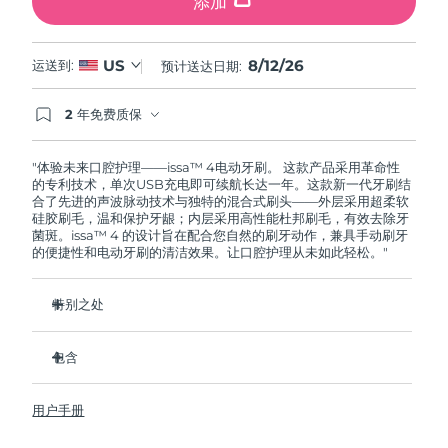
添加
8/12/26
US
运送到:
预计送达日期:
2 年免费质保
如果您在2年质保期内发现任何非人为质量问题，
FOREO将免费为您更换产品。
"体验未来口腔护理——issa™ 4电动牙刷。 这款产品采用革命性
的专利技术，单次USB充电即可续航长达一年。这款新一代牙刷结
合了先进的声波脉动技术与独特的混合式刷头——外层采用超柔软
硅胶刷毛，温和保护牙龈；内层采用高性能杜邦刷毛，有效去除牙
菌斑。issa™ 4 的设计旨在配合您自然的刷牙动作，兼具手动刷牙
的便捷性和电动牙刷的清洁效果。让口腔护理从未如此轻松。"
特别之处
经临床验证，仅需 1 个月即可使整体口腔卫生状况提升 140%。
包含
经临床验证，比普通手动牙刷多去除 30% 的牙菌斑。
经临床验证，可减少牙龈炎，100% 的测试者表示牙齿更白
issa™ 4
了。
用户手册
USB 充电线
复合刷头使用寿命延长两倍，仅需每六个月更换一次。
旅行袋