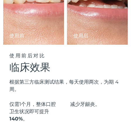
阿拉伯联合酋长国
预计送达日期
11/8/26
英国
预计送达日期
10/8/26
使用前
使用后
美国
预计送达日期
11/8/26
乌兹别克斯坦
预计送达日期
15/8/26
使用前后对比
临床效果
越南
预计送达日期
16/8/26
根据第三方临床测试结果，每天使用两次，为期 4
周。
仅需1个月，整体口腔
减少
牙龈炎。
卫生状况即可
提升
140%
。