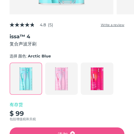
4.8
(5)
Write a review
4.8
out
issa™ 4
of
5
复合声波牙刷
stars,
average
rating
选择 颜色:
Arctic Blue
value.
Read
5
Reviews.
Same
page
link.
有存货
$ 99
包括增值税和关税