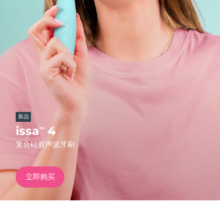
发货国家
美国
预计送达日期
11/8/26
FAQ™ Dual LED Panel
英国
预计送达日期
10/8/26
热门产品
西班牙
预计送达日期
10/8/26
澳大利亚
预计送达日期
13/8/26
新品
法国
预计送达日期
10/8/26
issa
4
™
特别优惠
畅销产品
复合硅胶声波牙刷
德国
预计送达日期
10/8/26
加拿大
预计送达日期
14/8/26
立即购买
红光疗法
澳大利亚
预计送达日期
13/8/26