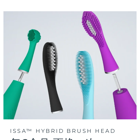
三种刷牙模式：深层净澈、皓亮净白和敏感护龈模式，专为个
快速操作指南
性化口腔护理而设计。
issa™ 系列手册
声波脉动技术每分钟提供 11,000 次脉动，带来深层、温和的全
口清洁。
通过 FOREO For You app访问定制刷牙模式。
ISSA™ HYBRID BRUSH HEAD