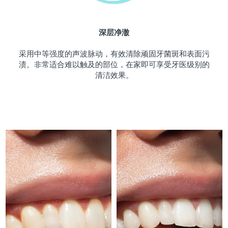
斯洛伐克
预计送达日期
10/8/26
深层净澈
斯洛文尼亚
预计送达日期
10/8/26
采用中等强度的声波脉动，有效清除顽固牙菌斑和表面污
南非
预计送达日期
18/8/26
渍。非常适合难以触及的部位，在家即可享受牙医级别的
清洁效果。
韩国
预计送达日期
12/8/26
西班牙
预计送达日期
10/8/26
瑞典
预计送达日期
10/8/26
瑞士
预计送达日期
10/8/26
台湾
预计送达日期
15/8/26
泰国
预计送达日期
14/8/26
土耳其
预计送达日期
11/8/26