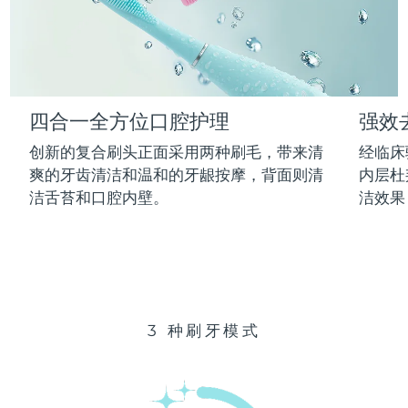
Advanced pore care essentials
以色列
预计送达日期
14/8/26
For healthy hair
18% PAP
护肤品
男士
意大利
预计送达日期
10/8/26
日本
预计送达日期
13/8/26
四合一全方位口腔护理
强效
泽西岛
预计送达日期
15/8/26
全部购买
创新的复合刷头正面采用两种刷毛，带来清
经临床
哈萨克斯坦
爽的牙齿清洁和温和的牙龈按摩，背面则清
内层杜
预计送达日期
12/8/26
洁舌苔和口腔内壁。
洁效果
FOREO APP
科威特
预计送达日期
10/8/26
关于我们
拉脱维亚
预计送达日期
10/8/26
黎巴嫩
预计送达日期
11/8/26
3 种刷牙模式
立陶宛
预计送达日期
10/8/26
卢森堡
预计送达日期
10/8/26