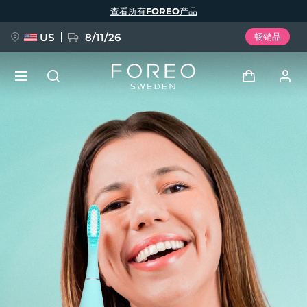
跳
查看所有FOREO产品
转
到
主
要
US
8/11/26
畅销品
内
容
新品
登录
语言
BREAKING NEWS
用户信息
English
Deutsch
Español
我的设备
FAQ™ Pure Beauty-Tech Elixir
Français
Italiano
Português
我的订单
Polski
Svenska
Русский
Türkçe
简体中文
繁體中文
我的地址
issa™ Teeth Whitening Set
我的订阅