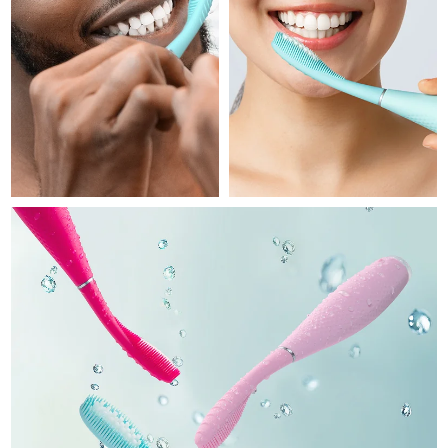
Professional IPL hair removal device
Microcurrent body toning
All hair treatments
All FAQ™ skincare
德国
预计送达日期
10/8/26
FAQ™产品
FAQ™产品
痘肌护理
眼部护理
直布罗陀
PEACH™ 2
LUNA™ 4 body
预计送达日期
14/8/26
FAQ™ products
All anti-aging treatments
All LED treatments
ESPADA™ 2 plus
BEAR™ 2 eyes & lips
IPL hair removal
Massaging body brush
All toning treatments
希腊
预计送达日期
10/8/26
Recurring acne LED therapy
Microcurrent line smoothing device
中国香港特别行政区
预计送达日期
11/8/26
PEACH™ 2 go
SUPERCHARGED™ serum
护发
毛孔护理
ESPADA™ 2
IRIS™ 2
Travel-friendly IPL hair removal
Firming body serum
匈牙利
LUNA™ 4 hair
预计送达日期
10/8/26
KIWI™ derma
Acne treatment device
Rejuvenating eye massager
NEW
2-in-1 LED scalp massager
Diamond microdermabrasion .
冰岛
预计送达日期
11/8/26
PEACH™ Cooling Prep Gel
ESPADA™ Blemish Solution
眼部护肤
牙齿美白
Cooling IPL hair removal gel
印度尼西亚
预计送达日期
8/8/26
FLIP™ play advanced
KIWI™
Concentrated acne gel
Advanced eye care treatment
issa™ Teeth Whitening Set
LED light hairbrush
Blackhead remover
爱尔兰
预计送达日期
10/8/26
更多的
Dual LED + sonic device & 18% PAP gel
ESPADA™ 设备
眼部护理设备
马恩岛
预计送达日期
12/8/26
LUNA™ Dual-Peptide Scalp
KIWI™ 皮肤护理
All acne treatment devices
All revitalizing eye massagers
Serum
issa™ Teeth Whitening Gel