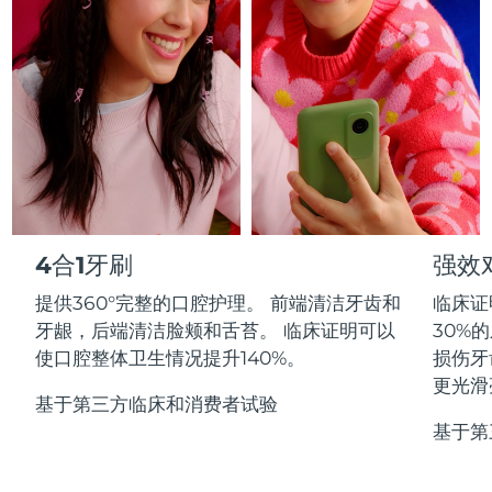
Professional IPL hair removal device
Microcurrent body toning
All hair treatments
All FAQ™ skincare
德国
预计送达日期
8/10/26
FAQ™产品
FAQ™产品
痘肌护理
眼部护理
直布罗陀
PEACH™ 2
LUNA™ 4 body
预计送达日期
8/14/26
FAQ™ products
All anti-aging treatments
All LED treatments
ESPADA™ 2 plus
BEAR™ 2 eyes & lips
IPL hair removal
Massaging body brush
All toning treatments
希腊
预计送达日期
8/10/26
Recurring acne LED therapy
Microcurrent line smoothing device
中国香港特别行政区
预计送达日期
8/11/26
PEACH™ 2 go
SUPERCHARGED™ serum
护发
毛孔护理
ESPADA™ 2
IRIS™ 2
Travel-friendly IPL hair removal
Firming body serum
匈牙利
LUNA™ 4 hair
预计送达日期
8/10/26
KIWI™ derma
Acne treatment device
Rejuvenating eye massager
NEW
4合1牙刷
强效
2-in-1 LED scalp massager
Diamond microdermabrasion .
冰岛
预计送达日期
8/11/26
提供360°完整的口腔护理。 前端清洁牙齿和
临床证
PEACH™ Cooling Prep Gel
ESPADA™ Blemish Solution
眼部护肤
牙龈，后端清洁脸颊和舌苔。 临床证明可以
30%
牙齿美白
Cooling IPL hair removal gel
印度尼西亚
预计送达日期
8/8/26
FLIP™ play advanced
KIWI™
使口腔整体卫生情况提升140%。
损伤牙
Concentrated acne gel
Advanced eye care treatment
issa™ Teeth Whitening Set
LED light hairbrush
Blackhead remover
更光滑
爱尔兰
预计送达日期
8/10/26
更多的
Dual LED + sonic device & 18% PAP gel
基于第三方临床和消费者试验
基于第
ESPADA™ 设备
眼部护理设备
马恩岛
预计送达日期
8/12/26
LUNA™ Dual-Peptide Scalp
KIWI™ 皮肤护理
All acne treatment devices
All revitalizing eye massagers
Serum
issa™ Teeth Whitening Gel