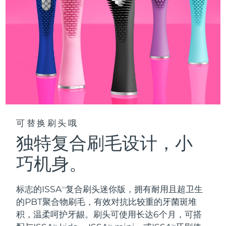
阿拉伯联合酋长国
预计送达日期
8/11/26
英国
预计送达日期
8/10/26
美国
预计送达日期
8/11/26
乌兹别克斯坦
预计送达日期
8/15/26
越南
预计送达日期
8/16/26
可替换刷头哦
独特复合刷毛设计，小
巧机身。
标志的ISSA
复合刷头迷你版，拥有耐用且超卫生
TM
的PBT聚合物刷毛，有效对抗比较重的牙菌斑堆
积，温柔呵护牙龈。刷头可使用长达6个月，可搭
TM
TM
TM