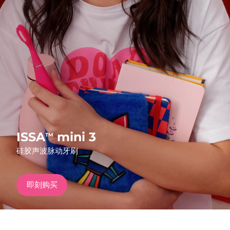
发货国家
美国
预计送达日期
8/11/26
FAQ™ Dual LED Panel
英国
预计送达日期
8/10/26
热门产品
西班牙
预计送达日期
8/10/26
澳大利亚
预计送达日期
8/13/26
法国
预计送达日期
8/10/26
ISSA
mini 3
TM
特别优惠
畅销产品
硅胶声波脉动牙刷
德国
预计送达日期
8/10/26
加拿大
预计送达日期
8/14/26
即刻购买
红光疗法
澳大利亚
预计送达日期
8/13/26