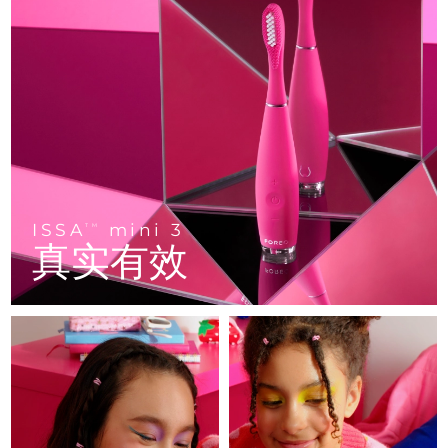
FAQ™ 101
FAQ™ 201
中国
LUNA™ 4 mini
面部提拉护理
预计送达日期
8/10/26
NEW
issa™ 4 smile
UFO™ 3 mini
Clinical anti-aging
LED mask
For young skin, T-zone
Premium anti-aging skincare
哥伦比亚
预计送达日期
8/14/26
Hybrid silicone sonic toothbrush
Red light therapy device for young skin
生发
肌肤年轻化
克罗地亚
预计送达日期
8/10/26
FAQ™ 102
FAQ™ 202
LUNA™ 4 go
BEAR™ 设备
FAQ™ 301
FAQ™ 501
issa™ 4 baby
UFO™ 3 go
Advanced clinical anti-aging
LED mask
For travel or gym bag
All premium facelift devices
NEW
塞浦路斯
预计送达日期
8/11/26
LED hair strengthening scalp massager
Full-Spectrum Red Light Therapy
For ages 0-3
Portable red light therapy
捷克
预计送达日期
8/10/26
FAQ™ 103
FAQ™ 211
LUNA™ 护肤
保健品
FAQ™ Scalp Serum
FAQ™ 502
ISSA
mini 3
issa™ Teeth Whitening Set
面膜
TM
Luxurious clinical anti-aging set
Anti-aging neck & décolleté LED mask
Premium cleansers & balm
丹麦
预计送达日期
8/10/26
真实有效
Scalp recovery probiotic serum
Full-Spectrum Red Light Therapy
Dual LED + sonic device & 18% PAP gel
Rejuvenation & hydration
专业治疗
爱沙尼亚
预计送达日期
8/10/26
FAQ™ P1 Primer
FAQ™ 221
LUNA™ 设备
FAQ™护肤品
ISSA™ 设备
UFO™ 设备
Manuka honey primer
Anti-aging LED hand mask
芬兰
FAQ™ Red Light Serum
预计送达日期
8/10/26
All facial cleansing devices
All FAQ™ skincare
All silicone sonic toothbrushes
All deep facial hydration devices
法国
预计送达日期
8/10/26
脱毛
身体护理
FAQ™护肤品
FAQ™护肤品
PEACH™ 2 Pro Max
BEAR™ 2 body
FAQ™产品
FAQ™ skincare
法属波利尼西亚
预计送达日期
8/14/26
All FAQ™ skincare
All FAQ™ skincare