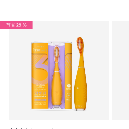
Advanced pore care essentials
以色列
预计送达日期
8/14/26
For healthy hair
18% PAP
护肤品
男士
意大利
预计送达日期
8/10/26
节省 29 %
日本
预计送达日期
8/13/26
泽西岛
预计送达日期
8/15/26
全部购买
哈萨克斯坦
预计送达日期
8/12/26
FOREO APP
科威特
预计送达日期
8/10/26
关于我们
拉脱维亚
预计送达日期
8/10/26
黎巴嫩
预计送达日期
8/11/26
立陶宛
预计送达日期
8/10/26
卢森堡
预计送达日期
8/10/26