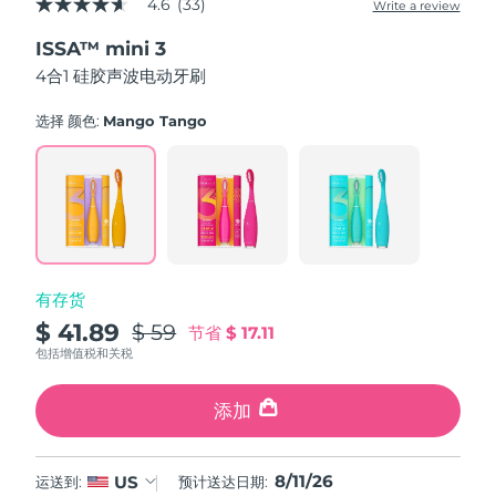
4.6
(33)
Write a review
4.6
中国澳门特别行政区
预计送达日期
8/12/26
out
ISSA™ mini 3
of
5
4合1 硅胶声波电动牙刷
马来西亚
预计送达日期
8/13/26
stars,
average
rating
选择 颜色:
Mango Tango
马耳他
预计送达日期
8/10/26
value.
Read
33
墨西哥
预计送达日期
8/14/26
Reviews.
Same
page
摩纳哥
预计送达日期
8/11/26
link.
荷兰
预计送达日期
8/10/26
有存货
$ 41.89
$ 59
节省
$ 17.11
新西兰
预计送达日期
8/10/26
包括增值税和关税
挪威
预计送达日期
8/10/26
添加
阿曼
预计送达日期
8/13/26
8/11/26
US
运送到:
预计送达日期:
菲律宾
预计送达日期
8/13/26