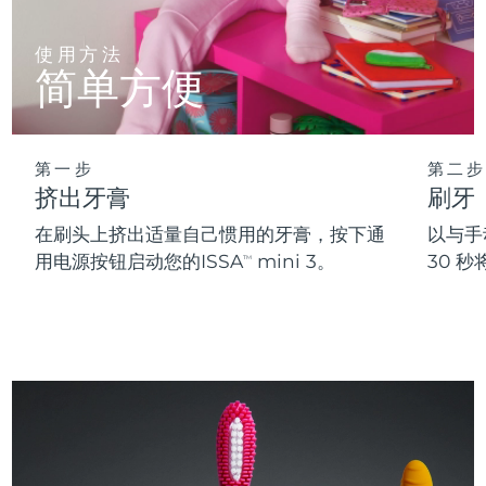
使用方法
简单方便
第一步
第二步
挤出牙膏
刷牙
在刷头上挤出适量自己惯用的牙膏，按下通
以与手
用电源按钮启动您的ISSA
mini 3。
30 
TM