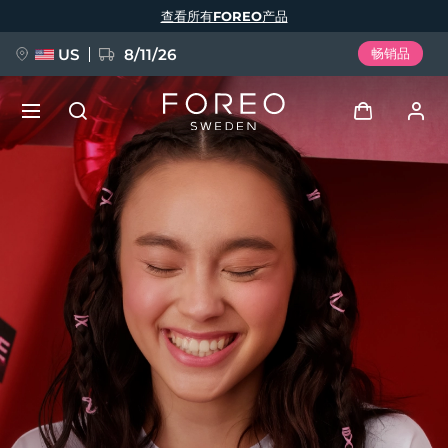
跳
查看所有FOREO产品
转
到
主
要
US
8/11/26
畅销品
内
容
新品
登录
语言
BREAKING NEWS
用户信息
English
Deutsch
Español
我的设备
FAQ™ Pure Beauty-Tech Elixir
Français
Italiano
Português
我的订单
Polski
Svenska
Русский
Türkçe
简体中文
繁體中文
我的地址
issa™ Teeth Whitening Set
我的订阅