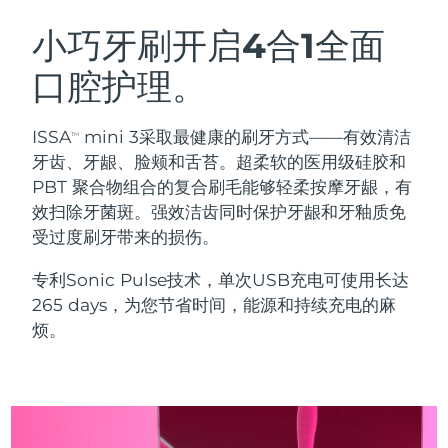
瑞典美肤护理
奥地利
预计送达日期
8/10/26
小巧牙刷开启4合1全面
口腔护理。
巴林
预计送达日期
8/11/26
面部清洁
紧致提拉
比利时
预计送达日期
8/10/26
ISSA
mini 3采取最健康的刷牙方式——有效清洁
TM
LUNA™ 4 套装
BEAR™ 2 套装
牙齿、牙龈、脸颊和舌苔。超柔软的医用级硅胶和
百慕大
预计送达日期
8/16/26
Anti-aging massage
Microcurrent toning
PBT 聚合物组合的复合刷毛能够轻柔按摩牙龈，有
效扫除牙菌斑。强效洁齿同时保护牙龈和牙釉质免
波斯尼亚和黑塞哥维那
预计送达日期
8/13/26
受过度刷牙带来的损伤。
补水保湿
口腔护理
LUNA™ 4 Plus
BEAR™ 2 go
文莱
预计送达日期
8/15/26
UFO™ 3 套装
issa™ 4
专利Sonic Pulse技术，单次USB充电可使用长达
Massage, LED heating
Microcurrent toning on-the-go
FAQ™ 抗老护理
Deep facial hydration
Hybrid silicone sonic toothbrush
265 days，为您节省时间，能源和持续充电的麻
保加利亚
预计送达日期
8/10/26
烦。
NEW
LUNA™ 4 Men
BEAR™ 2 eyes & lips
加拿大
预计送达日期
8/14/26
UFO™ 3 LED
issa™ 4 plus
For men, anti-aging massage
Microcurrent line smoothing device
Near-infrared and red light therapy
Smart hybrid silicone sonic toothbrush
智利
预计送达日期
8/14/26
device
抗老
LED治疗