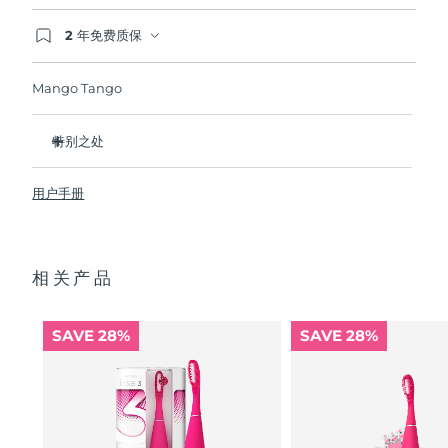
2 年免费质保
波兰
预计送达日期
8/11/26
如果您在2年质保期内发现任何非人为质量问题，
FOREO将免费为您更换产品。
Mango Tango
葡萄牙
预计送达日期
8/10/26
波多黎各
预计送达日期
8/12/26
特别之处
临床证明它可以将整体口腔卫生状况提升 140%。
卡塔尔
预计送达日期
8/11/26
用户手册
更能比传统牙刷多清除30%牙菌斑。
100% 的用户反馈 对牙齿没有磨蚀性，而且他们的牙龈看起来
留尼汪
预计送达日期
8/15/26
更健康并且不会感到刺激 内置微笑助手提供2分钟口腔清洁计
时，并在您超过12小时未刷牙后提示您。
相关产品
罗马尼亚
预计送达日期
8/10/26
自然刷牙手势，高效净齿。
单次USB充电可以续航长达265天。附配防尘袋，外出更便
俄罗斯
预计送达日期
8/18/26
携。新增防滑触点设计带来更舒适刷牙体验。
SAVE 28%
SAVE 28%
沙特阿拉伯
预计送达日期
8/11/26
新加坡
预计送达日期
8/12/26