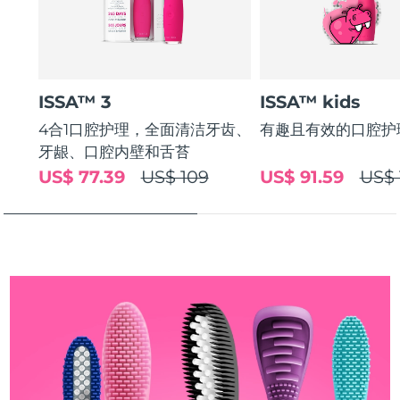
斯洛伐克
预计送达日期
8/10/26
斯洛文尼亚
预计送达日期
8/10/26
ISSA™ 3
ISSA™ kids
南非
预计送达日期
8/18/26
4合1口腔护理，全面清洁牙齿、
有趣且有效的口腔护
韩国
预计送达日期
8/12/26
牙龈、口腔内壁和舌苔
US$ 77.39
US$ 109
US$ 91.59
US$ 
西班牙
预计送达日期
8/10/26
瑞典
预计送达日期
8/10/26
瑞士
预计送达日期
8/10/26
台湾
预计送达日期
8/15/26
泰国
预计送达日期
8/14/26
土耳其
预计送达日期
8/11/26