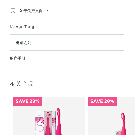
2 年免费质保
波兰
预计送达日期
12/08/2026
如果您在2年质保期内发现任何非人为质量问题，
FOREO将免费为您更换产品。
Mango Tango
葡萄牙
预计送达日期
11/08/2026
波多黎各
预计送达日期
13/08/2026
特别之处
临床证明它可以将整体口腔卫生状况提升 140%。
卡塔尔
预计送达日期
12/08/2026
用户手册
更能比传统牙刷多清除30%牙菌斑。
100% 的用户反馈 对牙齿没有磨蚀性，而且他们的牙龈看起来
留尼汪
预计送达日期
16/08/2026
更健康并且不会感到刺激 内置微笑助手提供2分钟口腔清洁计
时，并在您超过12小时未刷牙后提示您。
相关产品
罗马尼亚
预计送达日期
11/08/2026
自然刷牙手势，高效净齿。
单次USB充电可以续航长达265天。附配防尘袋，外出更便
俄罗斯
预计送达日期
19/08/2026
携。新增防滑触点设计带来更舒适刷牙体验。
SAVE 28%
SAVE 28%
沙特阿拉伯
预计送达日期
12/08/2026
新加坡
预计送达日期
13/08/2026