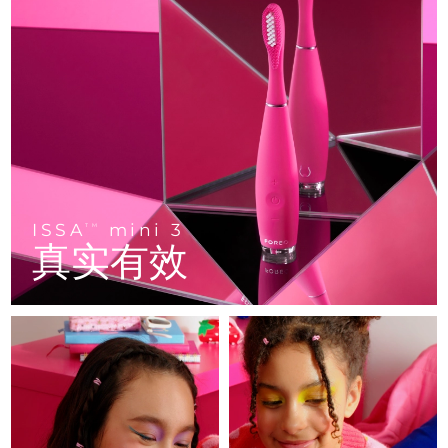
FAQ™ 101
FAQ™ 201
中国
LUNA™ 4 mini
面部提拉护理
预计送达日期
11/08/2026
NEW
issa™ 4 smile
UFO™ 3 mini
Clinical anti-aging
LED mask
For young skin, T-zone
Premium anti-aging skincare
哥伦比亚
预计送达日期
15/08/2026
Hybrid silicone sonic toothbrush
Red light therapy device for young skin
生发
肌肤年轻化
克罗地亚
预计送达日期
11/08/2026
FAQ™ 102
FAQ™ 202
LUNA™ 4 go
BEAR™ 设备
FAQ™ 301
FAQ™ 501
issa™ 4 baby
UFO™ 3 go
Advanced clinical anti-aging
LED mask
For travel or gym bag
All premium facelift devices
NEW
塞浦路斯
预计送达日期
12/08/2026
LED hair strengthening scalp massager
Full-Spectrum Red Light Therapy
For ages 0-3
Portable red light therapy
捷克
预计送达日期
11/08/2026
FAQ™ 103
FAQ™ 211
LUNA™ 护肤
保健品
FAQ™ Scalp Serum
FAQ™ 502
ISSA
mini 3
issa™ Teeth Whitening Set
面膜
TM
Luxurious clinical anti-aging set
Anti-aging neck & décolleté LED mask
Premium cleansers & balm
丹麦
预计送达日期
11/08/2026
真实有效
Scalp recovery probiotic serum
Full-Spectrum Red Light Therapy
Dual LED + sonic device & 18% PAP gel
Rejuvenation & hydration
专业治疗
爱沙尼亚
预计送达日期
11/08/2026
FAQ™ P1 Primer
FAQ™ 221
LUNA™ 设备
FAQ™护肤品
ISSA™ 设备
UFO™ 设备
Manuka honey primer
Anti-aging LED hand mask
芬兰
FAQ™ Red Light Serum
预计送达日期
11/08/2026
All facial cleansing devices
All FAQ™ skincare
All silicone sonic toothbrushes
All deep facial hydration devices
法国
预计送达日期
11/08/2026
脱毛
身体护理
FAQ™护肤品
FAQ™护肤品
PEACH™ 2 Pro Max
BEAR™ 2 body
FAQ™产品
FAQ™ skincare
法属波利尼西亚
预计送达日期
15/08/2026
All FAQ™ skincare
All FAQ™ skincare