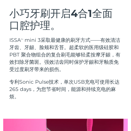
瑞典美肤护理
奥地利
预计送达日期
11/08/2026
小巧牙刷开启4合1全面
口腔护理。
巴林
预计送达日期
12/08/2026
面部清洁
紧致提拉
比利时
预计送达日期
11/08/2026
ISSA
mini 3采取最健康的刷牙方式——有效清洁
TM
LUNA™ 4 套装
BEAR™ 2 套装
牙齿、牙龈、脸颊和舌苔。超柔软的医用级硅胶和
百慕大
预计送达日期
17/08/2026
Anti-aging massage
Microcurrent toning
PBT 聚合物组合的复合刷毛能够轻柔按摩牙龈，有
效扫除牙菌斑。强效洁齿同时保护牙龈和牙釉质免
波斯尼亚和黑塞哥维那
预计送达日期
14/08/2026
受过度刷牙带来的损伤。
补水保湿
口腔护理
LUNA™ 4 Plus
BEAR™ 2 go
文莱
预计送达日期
16/08/2026
UFO™ 3 套装
issa™ 4
专利Sonic Pulse技术，单次USB充电可使用长达
Massage, LED heating
Microcurrent toning on-the-go
FAQ™ 抗老护理
Deep facial hydration
Hybrid silicone sonic toothbrush
265 days，为您节省时间，能源和持续充电的麻
保加利亚
预计送达日期
11/08/2026
烦。
NEW
LUNA™ 4 Men
BEAR™ 2 eyes & lips
加拿大
预计送达日期
15/08/2026
UFO™ 3 LED
issa™ 4 plus
For men, anti-aging massage
Microcurrent line smoothing device
Near-infrared and red light therapy
Smart hybrid silicone sonic toothbrush
智利
预计送达日期
15/08/2026
device
抗老
LED治疗