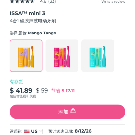
4.6
(33)
Write a review
4.6
中国澳门特别行政区
预计送达日期
13/08/2026
out
ISSA™ mini 3
of
5
4合1 硅胶声波电动牙刷
马来西亚
预计送达日期
14/08/2026
stars,
average
rating
选择 颜色:
Mango Tango
马耳他
预计送达日期
11/08/2026
value.
Read
33
墨西哥
预计送达日期
15/08/2026
Reviews.
Same
page
摩纳哥
预计送达日期
12/08/2026
link.
荷兰
预计送达日期
11/08/2026
有存货
$ 41.89
$ 59
节省
$ 17.11
新西兰
预计送达日期
11/08/2026
包括增值税和关税
挪威
预计送达日期
11/08/2026
添加
阿曼
预计送达日期
14/08/2026
8/12/26
US
运送到:
预计送达日期:
菲律宾
预计送达日期
14/08/2026