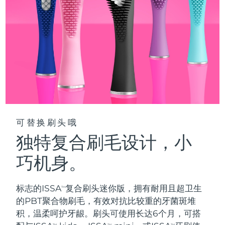
阿拉伯联合酋长国
预计送达日期
12/08/2026
英国
预计送达日期
11/08/2026
美国
预计送达日期
12/08/2026
乌兹别克斯坦
预计送达日期
16/08/2026
越南
预计送达日期
17/08/2026
可替换刷头哦
独特复合刷毛设计，小
巧机身。
标志的ISSA
复合刷头迷你版，拥有耐用且超卫生
TM
的PBT聚合物刷毛，有效对抗比较重的牙菌斑堆
积，温柔呵护牙龈。刷头可使用长达6个月，可搭
TM
TM
TM