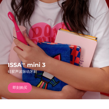
发货国家
美国
预计送达日期
12/08/2026
FAQ™ Dual LED Panel
英国
预计送达日期
11/08/2026
热门产品
西班牙
预计送达日期
11/08/2026
澳大利亚
预计送达日期
14/08/2026
法国
预计送达日期
11/08/2026
ISSA
mini 3
TM
特别优惠
畅销产品
硅胶声波脉动牙刷
德国
预计送达日期
11/08/2026
加拿大
预计送达日期
15/08/2026
即刻购买
红光疗法
澳大利亚
预计送达日期
14/08/2026