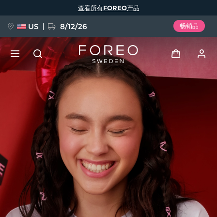
跳
查看所有FOREO产品
转
到
主
要
US
8/12/26
畅销品
内
容
新品
登录
语言
BREAKING NEWS
用户信息
English
Deutsch
Español
我的设备
FAQ™ Pure Beauty-Tech Elixir
Français
Italiano
Português
我的订单
Polski
Svenska
Русский
Türkçe
简体中文
繁體中文
我的地址
issa™ Teeth Whitening Set
我的订阅