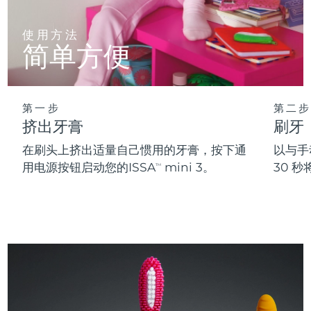
使用方法
简单方便
第一步
第二步
挤出牙膏
刷牙
在刷头上挤出适量自己惯用的牙膏，按下通
以与手
用电源按钮启动您的ISSA
mini 3。
30 
TM