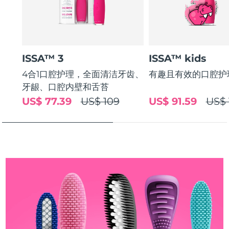
斯洛伐克
预计送达日期
11/08/2026
斯洛文尼亚
预计送达日期
11/08/2026
ISSA™ 3
ISSA™ kids
南非
预计送达日期
19/08/2026
4合1口腔护理，全面清洁牙齿、
有趣且有效的口腔护
韩国
预计送达日期
13/08/2026
牙龈、口腔内壁和舌苔
US$ 77.39
US$ 109
US$ 91.59
US$ 
西班牙
预计送达日期
11/08/2026
瑞典
预计送达日期
11/08/2026
瑞士
预计送达日期
11/08/2026
台湾
预计送达日期
16/08/2026
泰国
预计送达日期
15/08/2026
土耳其
预计送达日期
12/08/2026