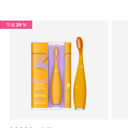
Advanced pore care essentials
以色列
预计送达日期
15/08/2026
For healthy hair
18% PAP
护肤品
男士
意大利
预计送达日期
11/08/2026
节省 29 %
日本
预计送达日期
14/08/2026
泽西岛
预计送达日期
16/08/2026
全部购买
哈萨克斯坦
预计送达日期
13/08/2026
FOREO APP
科威特
预计送达日期
11/08/2026
关于我们
拉脱维亚
预计送达日期
11/08/2026
黎巴嫩
预计送达日期
12/08/2026
立陶宛
预计送达日期
11/08/2026
卢森堡
预计送达日期
11/08/2026