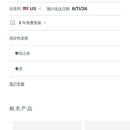
8/11/26
US
运送到:
预计送达日期:
2 年免费质保
如果您在2年质保期内发现任何非人为质量问题，
FOREO将免费为您更换产品。
混合性皮肤
特别之处
经临床证明，可去除99.5%的皮肤污垢、油脂和化妆品残留
物。
包含
清除毛孔深处的杂质，减少爆痘的可能。
LUNA
3
™
抚平细纹，帮助放松面部肌肉紧张点。
用户手册
USB 充电线
按摩面部，促进微循环，使肤色更明亮、更健康。
便携袋
超软硅胶刷毛可温和去除死皮细胞。
快速操作指南
16档强度，符合人体工程学的轻质设计，智能app护肤。
相关产品
通用操作指南
2年质保 (西班牙、葡萄牙、瑞典：3年质保)