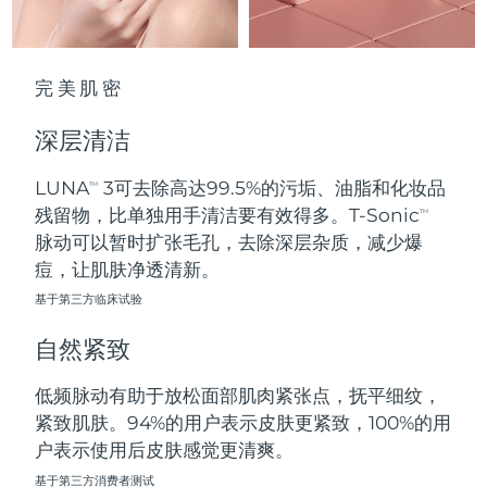
波兰
预计送达日期
8/11/26
完美肌密
葡萄牙
预计送达日期
8/10/26
深层清洁
波多黎各
预计送达日期
8/12/26
LUNA
3可去除高达99.5%的污垢、油脂和化妆品
TM
卡塔尔
预计送达日期
8/11/26
残留物，比单独用手清洁要有效得多。T-Sonic
TM
脉动可以暂时扩张毛孔，去除深层杂质，减少爆
留尼汪
预计送达日期
8/15/26
痘，让肌肤净透清新。
基于第三方临床试验
罗马尼亚
预计送达日期
8/10/26
自然紧致
俄罗斯
预计送达日期
8/18/26
低频脉动有助于放松面部肌肉紧张点，抚平细纹，
沙特阿拉伯
预计送达日期
8/11/26
紧致肌肤。94%的用户表示皮肤更紧致，100%的用
户表示使用后皮肤感觉更清爽。
新加坡
预计送达日期
8/12/26
基于第三方消费者测试