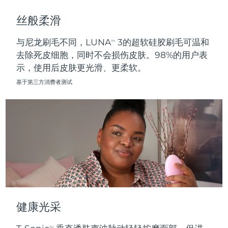
斯洛伐克
预计送达日期
8/10/26
丝般柔滑
斯洛文尼亚
预计送达日期
8/10/26
与尼龙刷毛不同，LUNA
3的超软硅胶刷毛可温和
TM
去除死皮细胞，同时不会损伤皮肤。98%的用户表
南非
预计送达日期
8/18/26
示，使用后皮肤更光滑、更柔软。
韩国
预计送达日期
8/12/26
基于第三方消费者测试
西班牙
预计送达日期
8/10/26
瑞典
预计送达日期
8/10/26
瑞士
预计送达日期
8/10/26
台湾
预计送达日期
8/15/26
泰国
预计送达日期
8/14/26
健康光采
土耳其
预计送达日期
8/11/26
TM