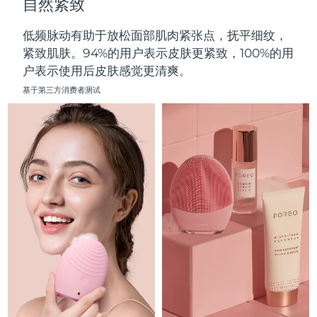
自然紧致
中国澳门特别行政区
预计送达日期
8/12/26
低频脉动有助于放松面部肌肉紧张点，抚平细纹，
马来西亚
预计送达日期
8/13/26
紧致肌肤。94%的用户表示皮肤更紧致，100%的用
户表示使用后皮肤感觉更清爽。
马耳他
预计送达日期
8/10/26
基于第三方消费者测试
墨西哥
预计送达日期
8/14/26
摩纳哥
预计送达日期
8/11/26
荷兰
预计送达日期
8/10/26
新西兰
预计送达日期
8/10/26
挪威
预计送达日期
8/10/26
阿曼
预计送达日期
8/13/26
菲律宾
预计送达日期
8/13/26