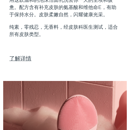
Professional IPL hair removal device
Microcurrent body toning
All hair treatments
All FAQ™ skincare
惫。配方含有补充皮肤的氨基酸和维他命E，有助
德国
预计送达日期
8/10/26
于保持水分。皮肤柔嫩自然，闪耀健康光采。
FAQ™产品
FAQ™产品
痘肌护理
眼部护理
直布罗陀
PEACH™ 2
LUNA™ 4 body
预计送达日期
8/14/26
FAQ™ products
All anti-aging treatments
All LED treatments
纯素，零残忍，无香料，经皮肤科医生测试，适合
ESPADA™ 2 plus
BEAR™ 2 eyes & lips
IPL hair removal
Massaging body brush
All toning treatments
所有皮肤类型。
希腊
预计送达日期
8/10/26
Recurring acne LED therapy
Microcurrent line smoothing device
中国香港特别行政区
预计送达日期
8/11/26
PEACH™ 2 go
SUPERCHARGED™ serum
护发
毛孔护理
ESPADA™ 2
IRIS™ 2
了解详情
Travel-friendly IPL hair removal
Firming body serum
匈牙利
LUNA™ 4 hair
预计送达日期
8/10/26
KIWI™ derma
Acne treatment device
Rejuvenating eye massager
NEW
2-in-1 LED scalp massager
Diamond microdermabrasion .
冰岛
预计送达日期
8/11/26
PEACH™ Cooling Prep Gel
ESPADA™ Blemish Solution
眼部护肤
牙齿美白
Cooling IPL hair removal gel
印度尼西亚
预计送达日期
8/8/26
FLIP™ play advanced
KIWI™
Concentrated acne gel
Advanced eye care treatment
issa™ Teeth Whitening Set
LED light hairbrush
Blackhead remover
爱尔兰
预计送达日期
8/10/26
更多的
Dual LED + sonic device & 18% PAP gel
ESPADA™ 设备
眼部护理设备
马恩岛
预计送达日期
8/12/26
LUNA™ Dual-Peptide Scalp
KIWI™ 皮肤护理
All acne treatment devices
All revitalizing eye massagers
Serum
issa™ Teeth Whitening Gel