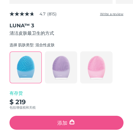
4.7
(815)
Write a review
4.7
out
LUNA™ 3
of
5
清洁皮肤最卫生的方式
stars,
average
rating
选择 肌肤类型:
混合性皮肤
value.
Read
815
Reviews.
Same
page
link.
有存货
$ 219
包括增值税和关税
添加