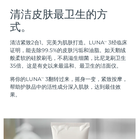
瑞典美肤护理
奥地利
预计送达日期
8/10/26
清洁皮肤最卫生的方
式。
巴林
预计送达日期
8/11/26
面部清洁
紧致提拉
比利时
预计送达日期
8/10/26
清洁紧致2合1。完美为肌肤打造。LUNA
3经临床
TM
LUNA™ 4 套装
BEAR™ 2 套装
证明，能去除99.5%的皮肤污垢和油脂。如天鹅绒
百慕大
预计送达日期
8/16/26
Anti-aging massage
Microcurrent toning
般柔软的硅胶刷毛，不易滋生细菌，比尼龙刷卫生
35倍。这是有史以来最温和、最卫生的洁面仪。
波斯尼亚和黑塞哥维那
预计送达日期
8/13/26
补水保湿
口腔护理
将你的LUNA
3翻转过来，摇身一变，紧致按摩，
LUNA™ 4 Plus
BEAR™ 2 go
TM
文莱
预计送达日期
8/15/26
UFO™ 3 套装
issa™ 4
帮助护肤品中的活性成分深入肌肤，达到最佳效
Massage, LED heating
Microcurrent toning on-the-go
FAQ™ 抗老护理
Deep facial hydration
Hybrid silicone sonic toothbrush
果。
保加利亚
预计送达日期
8/10/26
NEW
LUNA™ 4 Men
BEAR™ 2 eyes & lips
加拿大
预计送达日期
8/14/26
UFO™ 3 LED
issa™ 4 plus
For men, anti-aging massage
Microcurrent line smoothing device
Near-infrared and red light therapy
Smart hybrid silicone sonic toothbrush
智利
预计送达日期
8/14/26
device
抗老
LED治疗