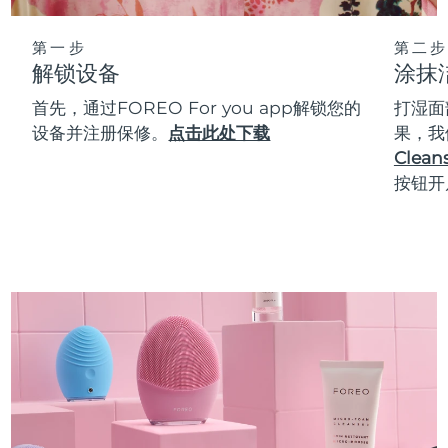
第一步
第二步
解锁设备
涂抹
首先，通过FOREO For you app解锁您的
打湿面
设备并注册保修。
点击此处下载
果，我
Cleans
按钮开