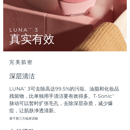
Advanced pore care essentials
以色列
预计送达日期
8/14/26
For healthy hair
18% PAP
护肤品
男士
意大利
预计送达日期
8/10/26
日本
预计送达日期
8/13/26
LUNA
3
TM
真实有效
泽西岛
预计送达日期
8/15/26
全部购买
哈萨克斯坦
预计送达日期
8/12/26
完美肌密
FOREO APP
科威特
预计送达日期
8/10/26
深层清洁
关于我们
拉脱维亚
预计送达日期
8/10/26
LUNA
3可去除高达99.5%的污垢、油脂和化妆品
TM
残留物，比单独用手清洁要有效得多。T-Sonic
黎巴嫩
预计送达日期
8/11/26
TM
脉动可以暂时扩张毛孔，去除深层杂质，减少爆
立陶宛
痘，让肌肤净透清新。
预计送达日期
8/10/26
基于第三方临床试验
卢森堡
预计送达日期
8/10/26