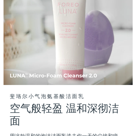
FAQ™ 101
FAQ™ 201
中国
LUNA™ 4 mini
面部提拉护理
预计送达日期
8/10/26
NEW
issa™ 4 smile
UFO™ 3 mini
Clinical anti-aging
LED mask
For young skin, T-zone
Premium anti-aging skincare
哥伦比亚
预计送达日期
8/14/26
Hybrid silicone sonic toothbrush
Red light therapy device for young skin
生发
肌肤年轻化
克罗地亚
预计送达日期
8/10/26
FAQ™ 102
FAQ™ 202
LUNA™ 4 go
BEAR™ 设备
FAQ™ 301
FAQ™ 501
issa™ 4 baby
UFO™ 3 go
Advanced clinical anti-aging
LED mask
For travel or gym bag
All premium facelift devices
NEW
塞浦路斯
预计送达日期
8/11/26
LED hair strengthening scalp massager
Full-Spectrum Red Light Therapy
For ages 0-3
Portable red light therapy
捷克
预计送达日期
8/10/26
FAQ™ 103
FAQ™ 211
LUNA™ 护肤
保健品
FAQ™ Scalp Serum
FAQ™ 502
issa™ Teeth Whitening Set
面膜
Luxurious clinical anti-aging set
Anti-aging neck & décolleté LED mask
Premium cleansers & balm
丹麦
预计送达日期
8/10/26
LUNA
Micro-Foam Cleanser 2.0
TM
Scalp recovery probiotic serum
Full-Spectrum Red Light Therapy
Dual LED + sonic device & 18% PAP gel
Rejuvenation & hydration
专业治疗
爱沙尼亚
预计送达日期
8/10/26
FAQ™ P1 Primer
FAQ™ 221
LUNA™ 设备
斐珞尔小气泡氨基酸洁面乳
FAQ™护肤品
ISSA™ 设备
UFO™ 设备
Manuka honey primer
Anti-aging LED hand mask
芬兰
FAQ™ Red Light Serum
预计送达日期
8/10/26
All facial cleansing devices
空气般轻盈 温和深彻洁
All FAQ™ skincare
All silicone sonic toothbrushes
All deep facial hydration devices
法国
预计送达日期
8/10/26
面
脱毛
身体护理
FAQ™护肤品
FAQ™护肤品
PEACH™ 2 Pro Max
BEAR™ 2 body
FAQ™产品
FAQ™ skincare
法属波利尼西亚
预计送达日期
8/14/26
All FAQ™ skincare
All FAQ™ skincare
用这款温和的泡沫洁面乳洗去你一天的尘埃和疲