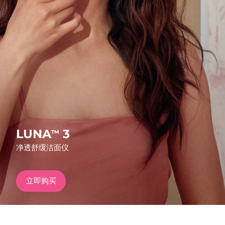
发货国家
美国
预计送达日期
8/11/26
FAQ™ Dual LED Panel
英国
预计送达日期
8/10/26
热门产品
西班牙
预计送达日期
8/10/26
澳大利亚
预计送达日期
8/13/26
法国
预计送达日期
8/10/26
LUNA
3
TM
特别优惠
畅销产品
净透舒缓洁面仪
德国
预计送达日期
8/10/26
加拿大
预计送达日期
8/14/26
立即购买
红光疗法
澳大利亚
预计送达日期
8/13/26