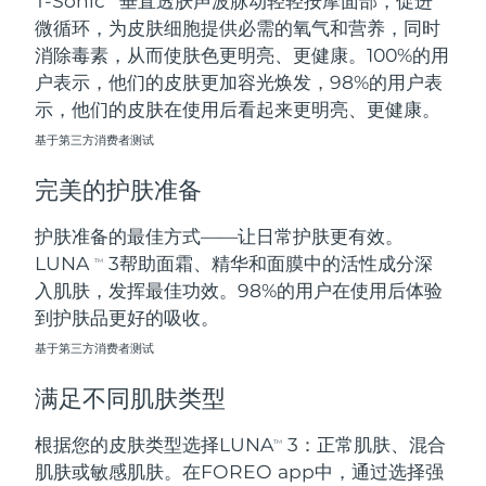
T-Sonic
垂直透肤声波脉动轻轻按摩面部，促进
微循环，为皮肤细胞提供必需的氧气和营养，同时
阿拉伯联合酋长国
预计送达日期
8/11/26
消除毒素，从而使肤色更明亮、更健康。100%的用
户表示，他们的皮肤更加容光焕发，98%的用户表
英国
预计送达日期
8/10/26
示，他们的皮肤在使用后看起来更明亮、更健康。
基于第三方消费者测试
美国
预计送达日期
8/11/26
完美的护肤准备
乌兹别克斯坦
预计送达日期
8/15/26
护肤准备的最佳方式——让日常护肤更有效。
越南
预计送达日期
8/16/26
LUNA
3帮助面霜、精华和面膜中的活性成分深
TM
入肌肤，发挥最佳功效。98%的用户在使用后体验
到护肤品更好的吸收。
基于第三方消费者测试
满足不同肌肤类型
根据您的皮肤类型选择LUNA
3：正常肌肤、混合
TM
肌肤或敏感肌肤。在FOREO app中，通过选择强