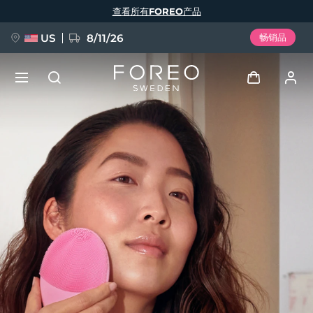
跳
查看所有FOREO产品
转
到
主
要
US
8/11/26
畅销品
内
容
新品
登录
语言
BREAKING NEWS
用户信息
English
Deutsch
Español
我的设备
FAQ™ Pure Beauty-Tech Elixir
Français
Italiano
Português
我的订单
Polski
Svenska
Русский
Türkçe
简体中文
繁體中文
我的地址
issa™ Teeth Whitening Set
我的订阅