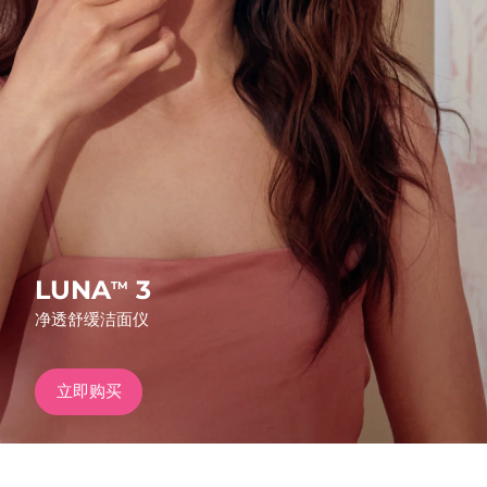
发货国家
美国
预计送达日期
8/13/26
FAQ™ Dual LED Panel
英国
预计送达日期
8/12/26
热门产品
西班牙
预计送达日期
8/12/26
澳大利亚
预计送达日期
8/15/26
法国
预计送达日期
8/12/26
LUNA
3
TM
特别优惠
畅销产品
净透舒缓洁面仪
德国
预计送达日期
8/12/26
加拿大
预计送达日期
8/16/26
立即购买
红光疗法
澳大利亚
预计送达日期
8/15/26