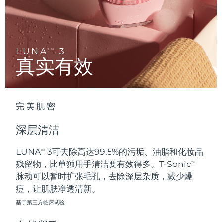
Advanced pore care essentials
以色列
预计送达日期
8/16/26
For healthy hair
18% PAP
护肤品
男士
意大利
预计送达日期
8/12/26
日本
预计送达日期
8/15/26
LUNA
3
TM
真实有效
泽西岛
预计送达日期
8/17/26
全部购买
哈萨克斯坦
预计送达日期
8/14/26
完美肌密
FOREO APP
科威特
预计送达日期
8/12/26
深层清洁
关于我们
拉脱维亚
预计送达日期
8/12/26
LUNA
3可去除高达99.5%的污垢、油脂和化妆品
TM
残留物，比单独用手清洁要有效得多。T-Sonic
黎巴嫩
预计送达日期
8/13/26
TM
脉动可以暂时扩张毛孔，去除深层杂质，减少爆
立陶宛
痘，让肌肤净透清新。
预计送达日期
8/12/26
基于第三方临床试验
卢森堡
预计送达日期
8/12/26