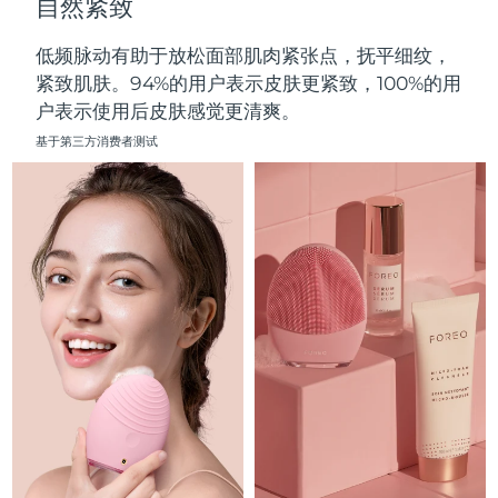
自然紧致
中国澳门特别行政区
预计送达日期
8/14/26
低频脉动有助于放松面部肌肉紧张点，抚平细纹，
马来西亚
预计送达日期
8/15/26
紧致肌肤。94%的用户表示皮肤更紧致，100%的用
户表示使用后皮肤感觉更清爽。
马耳他
预计送达日期
8/12/26
基于第三方消费者测试
墨西哥
预计送达日期
8/16/26
摩纳哥
预计送达日期
8/13/26
荷兰
预计送达日期
8/12/26
新西兰
预计送达日期
8/12/26
挪威
预计送达日期
8/12/26
阿曼
预计送达日期
8/15/26
菲律宾
预计送达日期
8/15/26