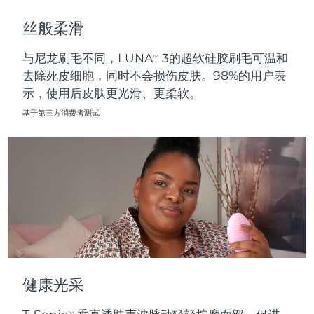
斯洛伐克
预计送达日期
8/12/26
丝般柔滑
斯洛文尼亚
预计送达日期
8/12/26
与尼龙刷毛不同，LUNA
3的超软硅胶刷毛可温和
TM
去除死皮细胞，同时不会损伤皮肤。98%的用户表
南非
预计送达日期
8/20/26
示，使用后皮肤更光滑、更柔软。
韩国
预计送达日期
8/14/26
基于第三方消费者测试
西班牙
预计送达日期
8/12/26
瑞典
预计送达日期
8/12/26
瑞士
预计送达日期
8/12/26
台湾
预计送达日期
8/17/26
泰国
预计送达日期
8/16/26
健康光采
土耳其
预计送达日期
8/13/26
TM