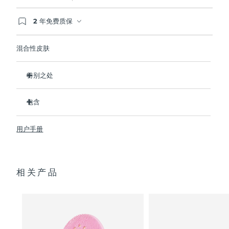
2 年免费质保
如果您在2年质保期内发现任何非人为质量问题，
FOREO将免费为您更换产品。
混合性皮肤
特别之处
经临床证明，可去除99.5%的皮肤污垢、油脂和化妆品残留
物。
包含
清除毛孔深处的杂质，减少爆痘的可能。
LUNA
3
™
抚平细纹，帮助放松面部肌肉紧张点。
用户手册
USB 充电线
按摩面部，促进微循环，使肤色更明亮、更健康。
便携袋
超软硅胶刷毛可温和去除死皮细胞。
快速操作指南
16档强度，符合人体工程学的轻质设计，智能app护肤。
相关产品
通用操作指南
2年质保 (西班牙、葡萄牙、瑞典：3年质保)