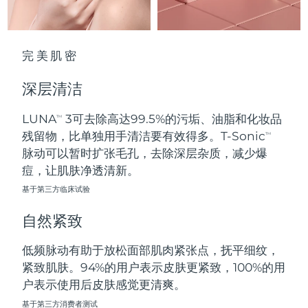
波兰
预计送达日期
8/13/26
完美肌密
葡萄牙
预计送达日期
8/12/26
深层清洁
波多黎各
预计送达日期
8/14/26
LUNA
3可去除高达99.5%的污垢、油脂和化妆品
TM
卡塔尔
预计送达日期
8/13/26
残留物，比单独用手清洁要有效得多。T-Sonic
TM
脉动可以暂时扩张毛孔，去除深层杂质，减少爆
留尼汪
预计送达日期
8/17/26
痘，让肌肤净透清新。
基于第三方临床试验
罗马尼亚
预计送达日期
8/12/26
自然紧致
俄罗斯
预计送达日期
8/20/26
低频脉动有助于放松面部肌肉紧张点，抚平细纹，
沙特阿拉伯
预计送达日期
8/13/26
紧致肌肤。94%的用户表示皮肤更紧致，100%的用
户表示使用后皮肤感觉更清爽。
新加坡
预计送达日期
8/14/26
基于第三方消费者测试