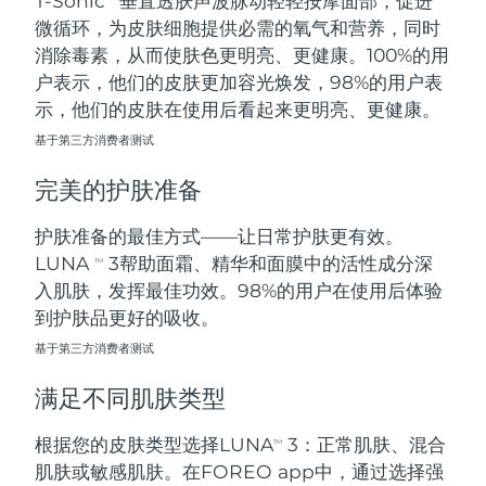
T-Sonic
垂直透肤声波脉动轻轻按摩面部，促进
微循环，为皮肤细胞提供必需的氧气和营养，同时
阿拉伯联合酋长国
预计送达日期
8/13/26
消除毒素，从而使肤色更明亮、更健康。100%的用
户表示，他们的皮肤更加容光焕发，98%的用户表
英国
预计送达日期
8/12/26
示，他们的皮肤在使用后看起来更明亮、更健康。
基于第三方消费者测试
美国
预计送达日期
8/13/26
完美的护肤准备
乌兹别克斯坦
预计送达日期
8/17/26
护肤准备的最佳方式——让日常护肤更有效。
越南
预计送达日期
8/18/26
LUNA
3帮助面霜、精华和面膜中的活性成分深
TM
入肌肤，发挥最佳功效。98%的用户在使用后体验
到护肤品更好的吸收。
基于第三方消费者测试
满足不同肌肤类型
根据您的皮肤类型选择LUNA
3：正常肌肤、混合
TM
肌肤或敏感肌肤。在FOREO app中，通过选择强