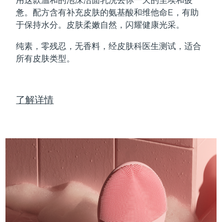
Professional IPL hair removal device
Microcurrent body toning
All hair treatments
All FAQ™ skincare
惫。配方含有补充皮肤的氨基酸和维他命E，有助
德国
预计送达日期
8/12/26
于保持水分。皮肤柔嫩自然，闪耀健康光采。
FAQ™产品
FAQ™产品
痘肌护理
眼部护理
直布罗陀
PEACH™ 2
LUNA™ 4 body
预计送达日期
8/16/26
FAQ™ products
All anti-aging treatments
All LED treatments
纯素，零残忍，无香料，经皮肤科医生测试，适合
ESPADA™ 2 plus
BEAR™ 2 eyes & lips
IPL hair removal
Massaging body brush
All toning treatments
所有皮肤类型。
希腊
预计送达日期
8/12/26
Recurring acne LED therapy
Microcurrent line smoothing device
中国香港特别行政区
预计送达日期
8/13/26
PEACH™ 2 go
SUPERCHARGED™ serum
护发
毛孔护理
ESPADA™ 2
IRIS™ 2
了解详情
Travel-friendly IPL hair removal
Firming body serum
匈牙利
LUNA™ 4 hair
预计送达日期
8/12/26
KIWI™ derma
Acne treatment device
Rejuvenating eye massager
NEW
2-in-1 LED scalp massager
Diamond microdermabrasion .
冰岛
预计送达日期
8/13/26
PEACH™ Cooling Prep Gel
ESPADA™ Blemish Solution
眼部护肤
牙齿美白
Cooling IPL hair removal gel
印度尼西亚
预计送达日期
8/10/26
FLIP™ play advanced
KIWI™
Concentrated acne gel
Advanced eye care treatment
issa™ Teeth Whitening Set
LED light hairbrush
Blackhead remover
爱尔兰
预计送达日期
8/12/26
更多的
Dual LED + sonic device & 18% PAP gel
ESPADA™ 设备
眼部护理设备
马恩岛
预计送达日期
8/14/26
LUNA™ Dual-Peptide Scalp
KIWI™ 皮肤护理
All acne treatment devices
All revitalizing eye massagers
Serum
issa™ Teeth Whitening Gel