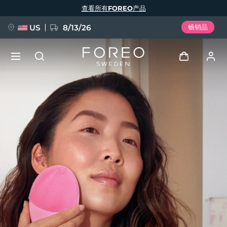
跳
查看所有FOREO产品
转
到
主
要
US
8/13/26
畅销品
内
容
新品
登录
语言
BREAKING NEWS
用户信息
English
Deutsch
Español
我的设备
FAQ™ Pure Beauty-Tech Elixir
Français
Italiano
Português
我的订单
Polski
Svenska
Русский
Türkçe
简体中文
繁體中文
我的地址
issa™ Teeth Whitening Set
我的订阅