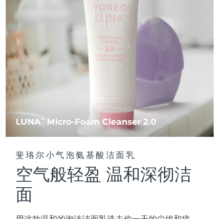
FAQ™ 101
FAQ™ 201
中国
LUNA™ 4 mini
面部提拉护理
预计送达日期
8/12/26
NEW
issa™ 4 smile
UFO™ 3 mini
Clinical anti-aging
LED mask
For young skin, T-zone
Premium anti-aging skincare
哥伦比亚
预计送达日期
8/16/26
Hybrid silicone sonic toothbrush
Red light therapy device for young skin
生发
肌肤年轻化
克罗地亚
预计送达日期
8/12/26
FAQ™ 102
FAQ™ 202
LUNA™ 4 go
BEAR™ 设备
FAQ™ 301
FAQ™ 501
issa™ 4 baby
UFO™ 3 go
Advanced clinical anti-aging
LED mask
For travel or gym bag
All premium facelift devices
NEW
塞浦路斯
预计送达日期
8/13/26
LED hair strengthening scalp massager
Full-Spectrum Red Light Therapy
For ages 0-3
Portable red light therapy
捷克
预计送达日期
8/12/26
FAQ™ 103
FAQ™ 211
LUNA™ 护肤
保健品
FAQ™ Scalp Serum
FAQ™ 502
issa™ Teeth Whitening Set
面膜
Luxurious clinical anti-aging set
Anti-aging neck & décolleté LED mask
Premium cleansers & balm
丹麦
预计送达日期
8/12/26
LUNA
Micro-Foam Cleanser 2.0
TM
Scalp recovery probiotic serum
Full-Spectrum Red Light Therapy
Dual LED + sonic device & 18% PAP gel
Rejuvenation & hydration
专业治疗
爱沙尼亚
预计送达日期
8/12/26
FAQ™ P1 Primer
FAQ™ 221
LUNA™ 设备
斐珞尔小气泡氨基酸洁面乳
FAQ™护肤品
ISSA™ 设备
UFO™ 设备
Manuka honey primer
Anti-aging LED hand mask
芬兰
FAQ™ Red Light Serum
预计送达日期
8/12/26
All facial cleansing devices
空气般轻盈 温和深彻洁
All FAQ™ skincare
All silicone sonic toothbrushes
All deep facial hydration devices
法国
预计送达日期
8/12/26
面
脱毛
身体护理
FAQ™护肤品
FAQ™护肤品
PEACH™ 2 Pro Max
BEAR™ 2 body
FAQ™产品
FAQ™ skincare
法属波利尼西亚
预计送达日期
8/16/26
All FAQ™ skincare
All FAQ™ skincare
用这款温和的泡沫洁面乳洗去你一天的尘埃和疲