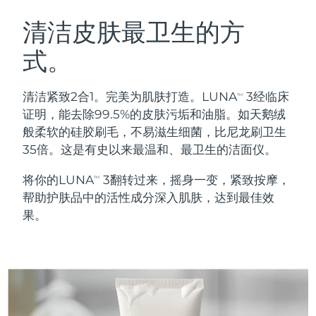
瑞典美肤护理
奥地利
预计送达日期
8/12/26
清洁皮肤最卫生的方
式。
巴林
预计送达日期
8/13/26
面部清洁
紧致提拉
比利时
预计送达日期
8/12/26
清洁紧致2合1。完美为肌肤打造。LUNA
3经临床
TM
LUNA™ 4 套装
BEAR™ 2 套装
证明，能去除99.5%的皮肤污垢和油脂。如天鹅绒
百慕大
预计送达日期
8/18/26
Anti-aging massage
Microcurrent toning
般柔软的硅胶刷毛，不易滋生细菌，比尼龙刷卫生
35倍。这是有史以来最温和、最卫生的洁面仪。
波斯尼亚和黑塞哥维那
预计送达日期
8/15/26
补水保湿
口腔护理
将你的LUNA
3翻转过来，摇身一变，紧致按摩，
LUNA™ 4 Plus
BEAR™ 2 go
TM
文莱
预计送达日期
8/17/26
UFO™ 3 套装
issa™ 4
帮助护肤品中的活性成分深入肌肤，达到最佳效
Massage, LED heating
Microcurrent toning on-the-go
FAQ™ 抗老护理
Deep facial hydration
Hybrid silicone sonic toothbrush
果。
保加利亚
预计送达日期
8/12/26
NEW
LUNA™ 4 Men
BEAR™ 2 eyes & lips
加拿大
预计送达日期
8/16/26
UFO™ 3 LED
issa™ 4 plus
For men, anti-aging massage
Microcurrent line smoothing device
Near-infrared and red light therapy
Smart hybrid silicone sonic toothbrush
智利
预计送达日期
8/16/26
device
抗老
LED治疗