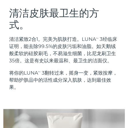
瑞典美肤护理
奥地利
预计送达日期
8/9/26
清洁皮肤最卫生的方
式。
巴林
预计送达日期
8/10/26
面部清洁
紧致提拉
比利时
预计送达日期
8/9/26
清洁紧致2合1。完美为肌肤打造。LUNA
3经临床
TM
LUNA™ 4 套装
BEAR™ 2 套装
证明，能去除99.5%的皮肤污垢和油脂。如天鹅绒
百慕大
预计送达日期
8/15/26
Anti-aging massage
Microcurrent toning
般柔软的硅胶刷毛，不易滋生细菌，比尼龙刷卫生
35倍。这是有史以来最温和、最卫生的洁面仪。
波斯尼亚和黑塞哥维那
预计送达日期
8/12/26
补水保湿
口腔护理
将你的LUNA
3翻转过来，摇身一变，紧致按摩，
LUNA™ 4 Plus
BEAR™ 2 go
TM
文莱
预计送达日期
8/14/26
UFO™ 3 套装
issa™ 4
帮助护肤品中的活性成分深入肌肤，达到最佳效
Massage, LED heating
Microcurrent toning on-the-go
FAQ™ 抗老护理
Deep facial hydration
Hybrid silicone sonic toothbrush
果。
保加利亚
预计送达日期
8/9/26
NEW
LUNA™ 4 Men
BEAR™ 2 eyes & lips
加拿大
预计送达日期
8/13/26
UFO™ 3 LED
issa™ 4 plus
For men, anti-aging massage
Microcurrent line smoothing device
Near-infrared and red light therapy
Smart hybrid silicone sonic toothbrush
智利
预计送达日期
8/13/26
device
抗老
LED治疗