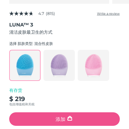
4.7
(815)
Write a review
4.7
out
LUNA™ 3
of
5
清洁皮肤最卫生的方式
stars,
average
rating
选择 肌肤类型:
混合性皮肤
value.
Read
815
Reviews.
Same
page
link.
有存货
$ 219
包括增值税和关税
添加