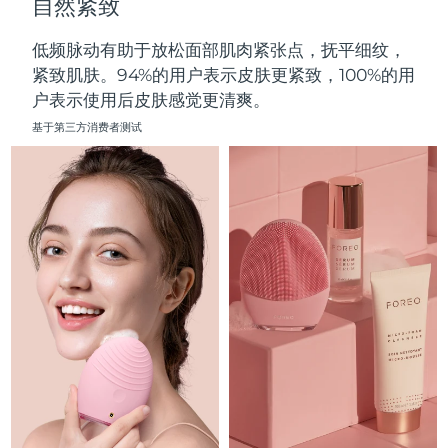
自然紧致
中国澳门特别行政区
预计送达日期
8/11/26
低频脉动有助于放松面部肌肉紧张点，抚平细纹，
马来西亚
预计送达日期
8/12/26
紧致肌肤。94%的用户表示皮肤更紧致，100%的用
户表示使用后皮肤感觉更清爽。
马耳他
预计送达日期
8/9/26
基于第三方消费者测试
墨西哥
预计送达日期
8/13/26
摩纳哥
预计送达日期
8/10/26
荷兰
预计送达日期
8/9/26
新西兰
预计送达日期
8/9/26
挪威
预计送达日期
8/9/26
阿曼
预计送达日期
8/12/26
菲律宾
预计送达日期
8/12/26