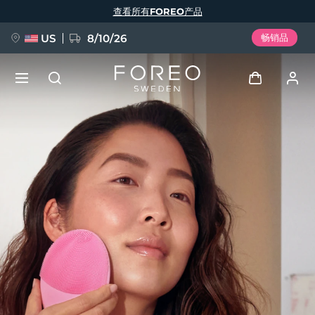
跳
查看所有FOREO产品
转
到
主
要
US
8/10/26
畅销品
内
容
新品
登录
语言
BREAKING NEWS
用户信息
English
Deutsch
Español
我的设备
FAQ™ Pure Beauty-Tech Elixir
Français
Italiano
Português
我的订单
Polski
Svenska
Русский
Türkçe
简体中文
繁體中文
我的地址
issa™ Teeth Whitening Set
我的订阅