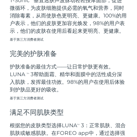
T-Sonic
垂直透肤声波脉动轻轻按摩面部，促进
微循环，为皮肤细胞提供必需的氧气和营养，同时
阿拉伯联合酋长国
预计送达日期
8/10/26
消除毒素，从而使肤色更明亮、更健康。100%的用
户表示，他们的皮肤更加容光焕发，98%的用户表
英国
预计送达日期
8/9/26
示，他们的皮肤在使用后看起来更明亮、更健康。
基于第三方消费者测试
美国
预计送达日期
8/10/26
完美的护肤准备
乌兹别克斯坦
预计送达日期
8/14/26
护肤准备的最佳方式——让日常护肤更有效。
越南
预计送达日期
8/15/26
LUNA
3帮助面霜、精华和面膜中的活性成分深
TM
入肌肤，发挥最佳功效。98%的用户在使用后体验
到护肤品更好的吸收。
基于第三方消费者测试
满足不同肌肤类型
根据您的皮肤类型选择LUNA
3：正常肌肤、混合
TM
肌肤或敏感肌肤。在FOREO app中，通过选择强