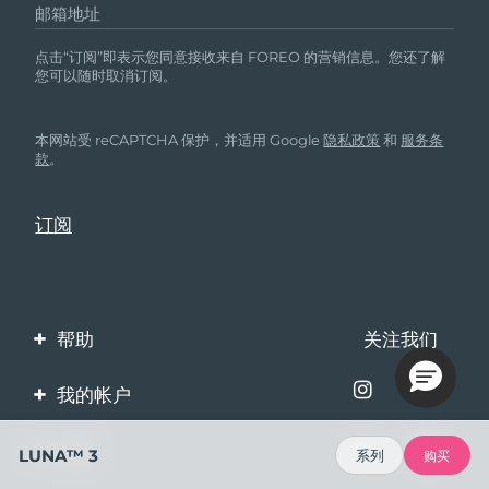
邮箱地址
点击“订阅”即表示您同意接收来自 FOREO 的营销信息。您还了解
您可以随时取消订阅。
本网站受 reCAPTCHA 保护，并适用 Google
隐私政策
和
服务条
款
。
帮助
关注我们
联系我们
我的帐户
订单与运输
产品注册
企业
LUNA™ 3
系列
购买
保修与退换货
客服支持