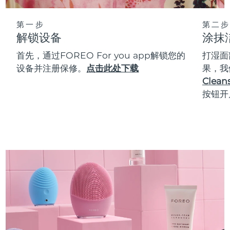
第一步
第二步
解锁设备
涂抹
首先，通过FOREO For you app解锁您的
打湿面
设备并注册保修。
点击此处下载
果，我
Cleans
按钮开