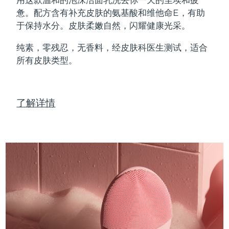
Professional IPL hair removal device
Microcurrent body toning
All hair treatments
All FAQ™ skincare
惫。配方含有补充皮肤的氨基酸和维他命E，有助
德国
预计送达日期
8/9/26
于保持水分。皮肤柔嫩自然，闪耀健康光采。
FAQ™产品
FAQ™产品
痘肌护理
眼部护理
直布罗陀
PEACH™ 2
LUNA™ 4 body
预计送达日期
8/13/26
FAQ™ products
All anti-aging treatments
All LED treatments
纯素，零残忍，无香料，经皮肤科医生测试，适合
ESPADA™ 2 plus
BEAR™ 2 eyes & lips
IPL hair removal
Massaging body brush
All toning treatments
所有皮肤类型。
希腊
预计送达日期
8/9/26
Recurring acne LED therapy
Microcurrent line smoothing device
中国香港特别行政区
预计送达日期
8/10/26
PEACH™ 2 go
SUPERCHARGED™ serum
护发
毛孔护理
ESPADA™ 2
IRIS™ 2
了解详情
Travel-friendly IPL hair removal
Firming body serum
匈牙利
LUNA™ 4 hair
预计送达日期
8/9/26
KIWI™ derma
Acne treatment device
Rejuvenating eye massager
NEW
2-in-1 LED scalp massager
Diamond microdermabrasion .
冰岛
预计送达日期
8/10/26
PEACH™ Cooling Prep Gel
ESPADA™ Blemish Solution
眼部护肤
牙齿美白
Cooling IPL hair removal gel
印度尼西亚
预计送达日期
8/7/26
FLIP™ play advanced
KIWI™
Concentrated acne gel
Advanced eye care treatment
issa™ Teeth Whitening Set
LED light hairbrush
Blackhead remover
爱尔兰
预计送达日期
8/9/26
更多的
Dual LED + sonic device & 18% PAP gel
ESPADA™ 设备
眼部护理设备
马恩岛
预计送达日期
8/11/26
LUNA™ Dual-Peptide Scalp
KIWI™ 皮肤护理
All acne treatment devices
All revitalizing eye massagers
Serum
issa™ Teeth Whitening Gel