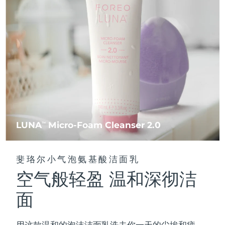
FAQ™ 101
FAQ™ 201
中国
LUNA™ 4 mini
面部提拉护理
预计送达日期
8/9/26
NEW
issa™ 4 smile
UFO™ 3 mini
Clinical anti-aging
LED mask
For young skin, T-zone
Premium anti-aging skincare
哥伦比亚
预计送达日期
8/13/26
Hybrid silicone sonic toothbrush
Red light therapy device for young skin
生发
肌肤年轻化
克罗地亚
预计送达日期
8/9/26
FAQ™ 102
FAQ™ 202
LUNA™ 4 go
BEAR™ 设备
FAQ™ 301
FAQ™ 501
issa™ 4 baby
UFO™ 3 go
Advanced clinical anti-aging
LED mask
For travel or gym bag
All premium facelift devices
NEW
塞浦路斯
预计送达日期
8/10/26
LED hair strengthening scalp massager
Full-Spectrum Red Light Therapy
For ages 0-3
Portable red light therapy
捷克
预计送达日期
8/9/26
FAQ™ 103
FAQ™ 211
LUNA™ 护肤
保健品
FAQ™ Scalp Serum
FAQ™ 502
issa™ Teeth Whitening Set
面膜
Luxurious clinical anti-aging set
Anti-aging neck & décolleté LED mask
Premium cleansers & balm
丹麦
预计送达日期
8/9/26
LUNA
Micro-Foam Cleanser 2.0
TM
Scalp recovery probiotic serum
Full-Spectrum Red Light Therapy
Dual LED + sonic device & 18% PAP gel
Rejuvenation & hydration
专业治疗
爱沙尼亚
预计送达日期
8/9/26
FAQ™ P1 Primer
FAQ™ 221
LUNA™ 设备
斐珞尔小气泡氨基酸洁面乳
FAQ™护肤品
ISSA™ 设备
UFO™ 设备
Manuka honey primer
Anti-aging LED hand mask
芬兰
FAQ™ Red Light Serum
预计送达日期
8/9/26
All facial cleansing devices
空气般轻盈 温和深彻洁
All FAQ™ skincare
All silicone sonic toothbrushes
All deep facial hydration devices
法国
预计送达日期
8/9/26
面
脱毛
身体护理
FAQ™护肤品
FAQ™护肤品
PEACH™ 2 Pro Max
BEAR™ 2 body
FAQ™产品
FAQ™ skincare
法属波利尼西亚
预计送达日期
8/13/26
All FAQ™ skincare
All FAQ™ skincare
用这款温和的泡沫洁面乳洗去你一天的尘埃和疲