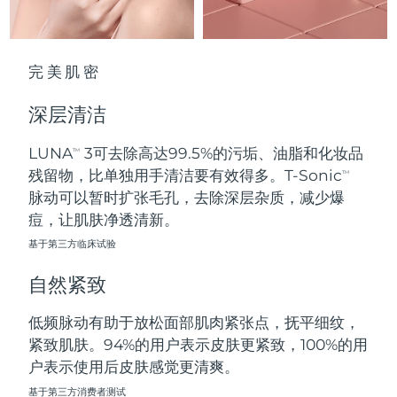
波兰
预计送达日期
8/10/26
完美肌密
葡萄牙
预计送达日期
8/9/26
深层清洁
波多黎各
预计送达日期
8/11/26
LUNA
3可去除高达99.5%的污垢、油脂和化妆品
TM
卡塔尔
预计送达日期
8/10/26
残留物，比单独用手清洁要有效得多。T-Sonic
TM
脉动可以暂时扩张毛孔，去除深层杂质，减少爆
留尼汪
预计送达日期
8/14/26
痘，让肌肤净透清新。
基于第三方临床试验
罗马尼亚
预计送达日期
8/9/26
自然紧致
俄罗斯
预计送达日期
8/17/26
低频脉动有助于放松面部肌肉紧张点，抚平细纹，
沙特阿拉伯
预计送达日期
8/10/26
紧致肌肤。94%的用户表示皮肤更紧致，100%的用
户表示使用后皮肤感觉更清爽。
新加坡
预计送达日期
8/11/26
基于第三方消费者测试