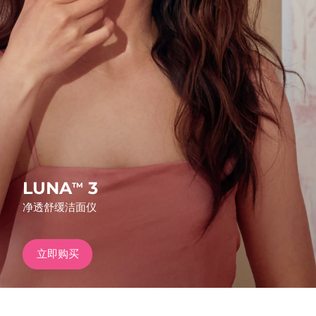
发货国家
美国
预计送达日期
8/10/26
FAQ™ Dual LED Panel
英国
预计送达日期
8/9/26
热门产品
西班牙
预计送达日期
8/9/26
澳大利亚
预计送达日期
8/12/26
法国
预计送达日期
8/9/26
LUNA
3
TM
特别优惠
畅销产品
净透舒缓洁面仪
德国
预计送达日期
8/9/26
加拿大
预计送达日期
8/13/26
立即购买
红光疗法
澳大利亚
预计送达日期
8/12/26