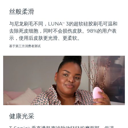
斯洛伐克
预计送达日期
8/9/26
丝般柔滑
斯洛文尼亚
预计送达日期
8/9/26
与尼龙刷毛不同，LUNA
3的超软硅胶刷毛可温和
TM
去除死皮细胞，同时不会损伤皮肤。98%的用户表
南非
预计送达日期
8/17/26
示，使用后皮肤更光滑、更柔软。
韩国
预计送达日期
8/11/26
基于第三方消费者测试
西班牙
预计送达日期
8/9/26
瑞典
预计送达日期
8/9/26
瑞士
预计送达日期
8/9/26
台湾
预计送达日期
8/14/26
泰国
预计送达日期
8/13/26
健康光采
土耳其
预计送达日期
8/10/26
TM