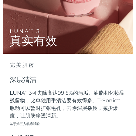
Advanced pore care essentials
以色列
预计送达日期
8/13/26
For healthy hair
18% PAP
护肤品
男士
意大利
预计送达日期
8/9/26
日本
预计送达日期
8/12/26
LUNA
3
TM
真实有效
泽西岛
预计送达日期
8/14/26
全部购买
哈萨克斯坦
预计送达日期
8/11/26
完美肌密
FOREO APP
科威特
预计送达日期
8/9/26
深层清洁
关于我们
拉脱维亚
预计送达日期
8/9/26
LUNA
3可去除高达99.5%的污垢、油脂和化妆品
TM
残留物，比单独用手清洁要有效得多。T-Sonic
黎巴嫩
预计送达日期
8/10/26
TM
脉动可以暂时扩张毛孔，去除深层杂质，减少爆
立陶宛
痘，让肌肤净透清新。
预计送达日期
8/9/26
基于第三方临床试验
卢森堡
预计送达日期
8/9/26