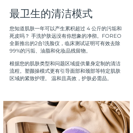
瑞典美肤护理
奥地利
预计送达日期
8/8/26
最卫生的清洁模式
巴林
预计送达日期
8/9/26
您知道肌肤一年可以产生累积超过 4 公斤的污垢和
面部清洁
紧致提拉
死皮吗？ 手洗护肤远没有你想象的净彻。FOREO
比利时
预计送达日期
8/8/26
全新推出的2合1洗脸仪，临床测试证明可有效去除
LUNA™ 4 套装
BEAR™ 2 套装
99%的污垢、油脂和化妆品残留物。
百慕大
预计送达日期
8/14/26
Anti-aging massage
Microcurrent toning
根据您的肌肤类型和问题区域提供量身定制的清洁
波斯尼亚和黑塞哥维那
预计送达日期
8/11/26
流程。塑颜操模式更有引导面部和颈部等特定肌肤
补水保湿
口腔护理
LUNA™ 4 Plus
BEAR™ 2 go
区域的紧致护理。 温和且高效，护肤必需品。
文莱
预计送达日期
8/13/26
UFO™ 3 套装
issa™ 4
Massage, LED heating
Microcurrent toning on-the-go
FAQ™ 抗老护理
Deep facial hydration
Hybrid silicone sonic toothbrush
保加利亚
预计送达日期
8/8/26
NEW
LUNA™ 4 Men
BEAR™ 2 eyes & lips
加拿大
预计送达日期
8/12/26
UFO™ 3 LED
issa™ 4 plus
For men, anti-aging massage
Microcurrent line smoothing device
Near-infrared and red light therapy
Smart hybrid silicone sonic toothbrush
智利
预计送达日期
8/12/26
device
抗老
LED治疗