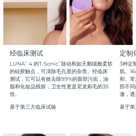
Professional IPL hair removal device
Microcurrent body toning
All hair treatments
All FAQ™ skincare
德国
预计送达日期
8/8/26
FAQ™产品
FAQ™产品
痘肌护理
眼部护理
直布罗陀
PEACH™ 2
LUNA™ 4 body
预计送达日期
8/12/26
FAQ™ products
All anti-aging treatments
All LED treatments
ESPADA™ 2 plus
BEAR™ 2 eyes & lips
IPL hair removal
Massaging body brush
All toning treatments
希腊
预计送达日期
8/8/26
Recurring acne LED therapy
Microcurrent line smoothing device
中国香港特别行政区
预计送达日期
8/9/26
经临床测试
定制
PEACH™ 2 go
SUPERCHARGED™ serum
护发
毛孔护理
ESPADA™ 2
IRIS™ 2
Travel-friendly IPL hair removal
Firming body serum
LUNA
4 的T-Sonic
脉动和如天鹅绒般柔软
3种定
TM
TM
匈牙利
LUNA™ 4 hair
预计送达日期
8/8/26
KIWI™ derma
Acne treatment device
Rejuvenating eye massager
NEW
的硅胶触点，可清除毛孔里的杂质。经临床
肌。16
2-in-1 LED scalp massager
Diamond microdermabrasion .
测试，它可以有效去除99%的面部污垢，油
和、常
冰岛
预计送达日期
8/9/26
PEACH™ Cooling Prep Gel
脂和化妆品残留，卫生性更是尼龙刷毛的35
部不同
ESPADA™ Blemish Solution
眼部护肤
牙齿美白
Cooling IPL hair removal gel
倍。
澈，透
印度尼西亚
预计送达日期
8/6/26
FLIP™ play advanced
KIWI™
Concentrated acne gel
Advanced eye care treatment
issa™ Teeth Whitening Set
LED light hairbrush
Blackhead remover
基于第三方临床试验
基于第
爱尔兰
预计送达日期
8/8/26
更多的
Dual LED + sonic device & 18% PAP gel
ESPADA™ 设备
眼部护理设备
马恩岛
预计送达日期
8/10/26
LUNA™ Dual-Peptide Scalp
KIWI™ 皮肤护理
All acne treatment devices
All revitalizing eye massagers
Serum
issa™ Teeth Whitening Gel