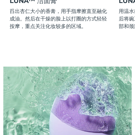
LUNA™ 洁面膏
LU
舀出杏仁大小的香膏，用手指摩擦直至融化
用温水
成油。然后在干燥的脸上以打圈的方式轻轻
后将豌
按摩，重点关注化妆较多的区域。
部和颈