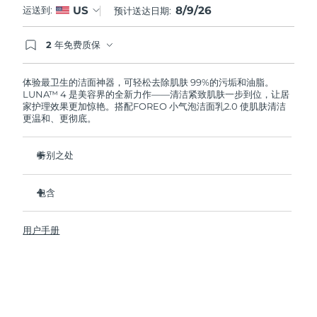
8/9/26
US
运送到:
预计送达日期:
阿拉伯联合酋长国
预计送达日期
8/9/26
2 年免费质保
如果您在2年质保期内发现任何非人为质量问题，
英国
预计送达日期
8/8/26
FOREO将免费为您更换产品。
体验最卫生的洁面神器，可轻松去除肌肤 99%的污垢和油脂。
LUNA™ 4 是美容界的全新力作——清洁紧致肌肤一步到位，让居
美国
预计送达日期
8/9/26
家护理效果更加惊艳。搭配FOREO 小气泡洁面乳2.0 使肌肤清洁
更温和、更彻底。
乌兹别克斯坦
预计送达日期
8/13/26
特别之处
越南
预计送达日期
8/14/26
96%的用户表示皮肤看起来更健康了。81%的用户表示瑕疵减
少了。
包含
去除深层污垢和油脂，皮肤不拔干。
LUNA™ 4
86%的用户表示皮肤看起来和感觉起来更紧致，更有弹性了。
用户手册
LUNA™ Micro-Foam Cleanser 2.0
滋养并保护皮肤免受自由基损伤。
USB 充电线
卫生性是尼龙刷毛的35倍。
旅行袋
快速操作指南
基本操作指南