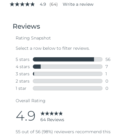
4.9
(64)
Write a review
4.9
out
of
5
stars,
average
rating
value.
Read
64
Reviews.
Same
page
link.