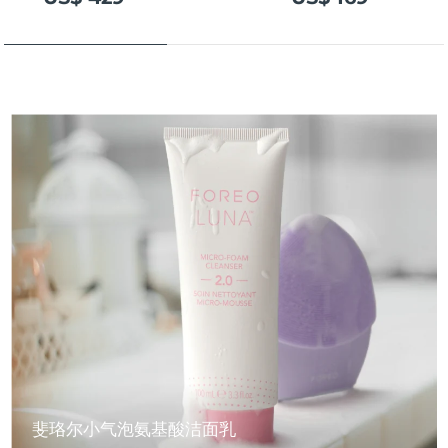
斐珞尔小气泡氨基酸洁面乳