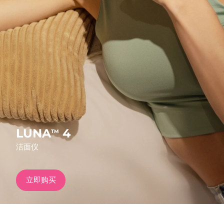
发货国家
美国
预计送达日期
8/9/26
FAQ™ Dual LED Panel
英国
预计送达日期
8/8/26
热门产品
西班牙
预计送达日期
8/8/26
澳大利亚
预计送达日期
8/11/26
法国
预计送达日期
8/8/26
LUNA
4
TM
特别优惠
畅销产品
洁面仪
德国
预计送达日期
8/8/26
加拿大
预计送达日期
8/12/26
立即购买
红光疗法
澳大利亚
预计送达日期
8/11/26