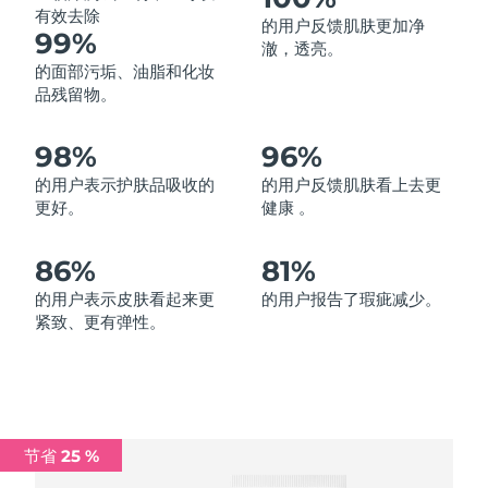
有效去除
的用户反馈肌肤更加净
中国澳门特别行政区
预计送达日期
8/10/26
99%
澈，透亮。
的面部污垢、油脂和化妆
马来西亚
预计送达日期
8/11/26
品残留物。
马耳他
预计送达日期
8/8/26
98%
96%
墨西哥
预计送达日期
8/12/26
的用户表示护肤品吸收的
的用户反馈肌肤看上去更
更好。
健康 。
摩纳哥
预计送达日期
8/9/26
86%
81%
荷兰
预计送达日期
8/8/26
的用户表示皮肤看起来更
的用户报告了瑕疵减少。
紧致、更有弹性。
新西兰
预计送达日期
8/8/26
挪威
预计送达日期
8/8/26
阿曼
预计送达日期
8/11/26
节省 25 %
菲律宾
预计送达日期
8/11/26