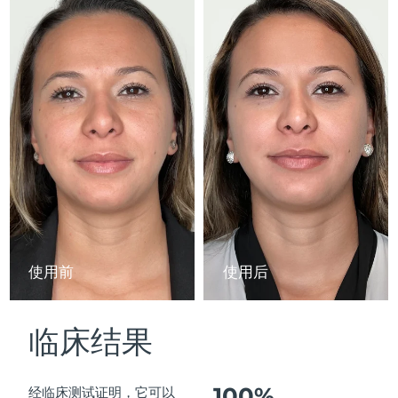
Advanced pore care essentials
以色列
预计送达日期
8/12/26
For healthy hair
18% PAP
护肤品
男士
意大利
预计送达日期
8/8/26
日本
预计送达日期
8/11/26
泽西岛
预计送达日期
8/13/26
全部购买
哈萨克斯坦
预计送达日期
8/10/26
FOREO APP
科威特
预计送达日期
8/8/26
关于我们
拉脱维亚
预计送达日期
8/8/26
使用前
使用后
黎巴嫩
预计送达日期
8/9/26
临床结果
立陶宛
预计送达日期
8/8/26
卢森堡
预计送达日期
8/8/26
100%
经临床测试证明，它可以