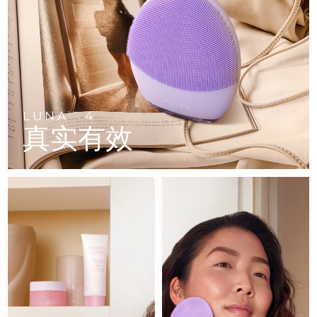
FAQ™ 101
FAQ™ 201
中国
LUNA™ 4 mini
面部提拉护理
预计送达日期
8/8/26
NEW
issa™ 4 smile
UFO™ 3 mini
Clinical anti-aging
LED mask
For young skin, T-zone
Premium anti-aging skincare
哥伦比亚
预计送达日期
8/12/26
Hybrid silicone sonic toothbrush
Red light therapy device for young skin
生发
肌肤年轻化
克罗地亚
预计送达日期
8/8/26
FAQ™ 102
FAQ™ 202
LUNA™ 4 go
BEAR™ 设备
FAQ™ 301
FAQ™ 501
issa™ 4 baby
UFO™ 3 go
Advanced clinical anti-aging
LED mask
For travel or gym bag
All premium facelift devices
NEW
塞浦路斯
预计送达日期
8/9/26
LED hair strengthening scalp massager
Full-Spectrum Red Light Therapy
For ages 0-3
Portable red light therapy
LUNA
4
TM
真实有效
捷克
预计送达日期
8/8/26
FAQ™ 103
FAQ™ 211
LUNA™ 护肤
保健品
FAQ™ Scalp Serum
FAQ™ 502
issa™ Teeth Whitening Set
面膜
Luxurious clinical anti-aging set
Anti-aging neck & décolleté LED mask
Premium cleansers & balm
丹麦
预计送达日期
8/8/26
Scalp recovery probiotic serum
Full-Spectrum Red Light Therapy
Dual LED + sonic device & 18% PAP gel
Rejuvenation & hydration
专业治疗
爱沙尼亚
预计送达日期
8/8/26
FAQ™ P1 Primer
FAQ™ 221
LUNA™ 设备
FAQ™护肤品
ISSA™ 设备
UFO™ 设备
Manuka honey primer
Anti-aging LED hand mask
芬兰
FAQ™ Red Light Serum
预计送达日期
8/8/26
All facial cleansing devices
All FAQ™ skincare
All silicone sonic toothbrushes
All deep facial hydration devices
法国
预计送达日期
8/8/26
脱毛
身体护理
FAQ™护肤品
FAQ™护肤品
PEACH™ 2 Pro Max
BEAR™ 2 body
FAQ™产品
FAQ™ skincare
法属波利尼西亚
预计送达日期
8/12/26
All FAQ™ skincare
All FAQ™ skincare