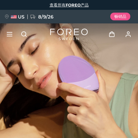
跳
查看所有FOREO产品
转
到
主
要
US
8/9/26
畅销品
内
容
新品
登录
语言
BREAKING NEWS
用户信息
English
Deutsch
Español
我的设备
FAQ™ Pure Beauty-Tech Elixir
Français
Italiano
Português
我的订单
Polski
Svenska
Русский
Türkçe
简体中文
繁體中文
我的地址
issa™ Teeth Whitening Set
我的订阅