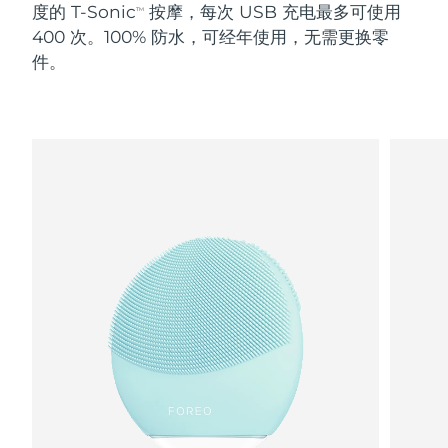
度的 T-Sonic
按摩，每次 USB 充电最多可使用
TM
400 次。100% 防水，可经年使用，无需更换零
阿拉伯联合酋长国
预计送达日期
8/9/26
件。
英国
预计送达日期
8/8/26
美国
预计送达日期
8/9/26
乌兹别克斯坦
预计送达日期
8/13/26
越南
预计送达日期
8/14/26