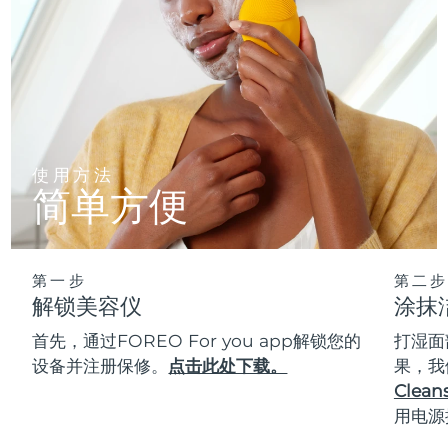
使用方法
简单方便
第一步
第二步
解锁美容仪
涂抹
首先，通过FOREO For you app解锁您的
打湿面
设备并注册保修。
点击此处下载。
果，我
Cleans
用电源