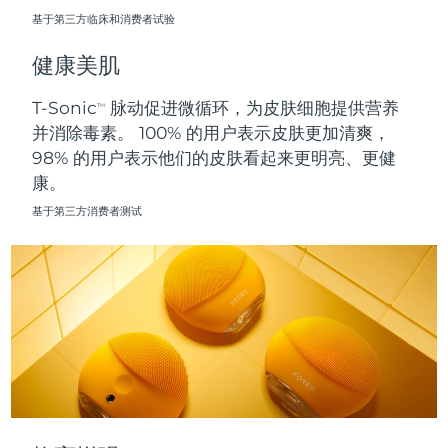
基于第三方临床和消费者试验
波兰
预计送达日期
8/9/26
健康美肌
葡萄牙
预计送达日期
8/8/26
T-Sonic
脉动促进微循环，为皮肤细胞提供营养
TM
并消除毒素。 100% 的用户表示皮肤更加清爽，
波多黎各
预计送达日期
8/10/26
98% 的用户表示他们的皮肤看起来更明亮、更健
康。
卡塔尔
预计送达日期
8/9/26
基于第三方消费者测试
留尼汪
预计送达日期
8/13/26
罗马尼亚
预计送达日期
8/8/26
俄罗斯
预计送达日期
8/16/26
沙特阿拉伯
预计送达日期
8/9/26
新加坡
预计送达日期
8/10/26