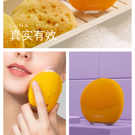
Advanced pore care essentials
以色列
预计送达日期
8/12/26
For healthy hair
18% PAP
护肤品
男士
意大利
预计送达日期
8/8/26
LUNA
mini 3
TM
日本
预计送达日期
8/11/26
真实有效
泽西岛
预计送达日期
8/13/26
全部购买
哈萨克斯坦
预计送达日期
8/10/26
FOREO APP
科威特
预计送达日期
8/8/26
关于我们
拉脱维亚
预计送达日期
8/8/26
黎巴嫩
预计送达日期
8/9/26
立陶宛
预计送达日期
8/8/26
卢森堡
预计送达日期
8/8/26