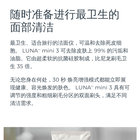
瑞典美肤护理
奥地利
预计送达日期
8/8/26
随时准备进行最卫生的
面部清洁
巴林
预计送达日期
8/9/26
面部清洁
紧致提拉
比利时
预计送达日期
8/8/26
最卫生、适合旅行的洁面仪，可温和去除死皮细
LUNA™ 4 套装
BEAR™ 2 套装
胞。 LUNA
mini 3 可去除皮肤上 99% 的污垢和
TM
百慕大
预计送达日期
8/14/26
Anti-aging massage
Microcurrent toning
油脂。它由超柔软的抗菌硅胶制成，比尼龙刷毛卫
生 35 倍。
波斯尼亚和黑塞哥维那
预计送达日期
8/11/26
补水保湿
口腔护理
无论您身在何处，30 秒 焕亮增强模式都能立即展
LUNA™ 4 Plus
BEAR™ 2 go
文莱
预计送达日期
8/13/26
UFO™ 3 套装
issa™ 4
现健康、容光焕发的肤色。 LUNA
mini 3 具有可
Massage, LED heating
Microcurrent toning on-the-go
TM
FAQ™ 抗老护理
Deep facial hydration
Hybrid silicone sonic toothbrush
调节的强度和粗细刷毛分区的双面刷头，满足不同
保加利亚
预计送达日期
8/8/26
清洁需求。
NEW
LUNA™ 4 Men
BEAR™ 2 eyes & lips
加拿大
预计送达日期
8/12/26
UFO™ 3 LED
issa™ 4 plus
For men, anti-aging massage
Microcurrent line smoothing device
Near-infrared and red light therapy
Smart hybrid silicone sonic toothbrush
智利
预计送达日期
8/12/26
device
抗老
LED治疗