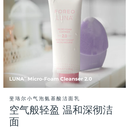
FAQ™ 101
FAQ™ 201
中国
LUNA™ 4 mini
面部提拉护理
预计送达日期
8/8/26
NEW
issa™ 4 smile
UFO™ 3 mini
Clinical anti-aging
LED mask
For young skin, T-zone
Premium anti-aging skincare
哥伦比亚
预计送达日期
8/12/26
Hybrid silicone sonic toothbrush
Red light therapy device for young skin
生发
肌肤年轻化
克罗地亚
预计送达日期
8/8/26
FAQ™ 102
FAQ™ 202
LUNA™ 4 go
BEAR™ 设备
FAQ™ 301
FAQ™ 501
issa™ 4 baby
UFO™ 3 go
Advanced clinical anti-aging
LED mask
For travel or gym bag
All premium facelift devices
NEW
塞浦路斯
预计送达日期
8/9/26
LED hair strengthening scalp massager
Full-Spectrum Red Light Therapy
For ages 0-3
Portable red light therapy
捷克
预计送达日期
8/8/26
FAQ™ 103
FAQ™ 211
LUNA™ 护肤
保健品
FAQ™ Scalp Serum
FAQ™ 502
issa™ Teeth Whitening Set
面膜
Luxurious clinical anti-aging set
Anti-aging neck & décolleté LED mask
Premium cleansers & balm
丹麦
预计送达日期
8/8/26
Scalp recovery probiotic serum
Full-Spectrum Red Light Therapy
Dual LED + sonic device & 18% PAP gel
Rejuvenation & hydration
专业治疗
LUNA
Micro-Foam Cleanser 2.0
TM
爱沙尼亚
预计送达日期
8/8/26
FAQ™ P1 Primer
FAQ™ 221
LUNA™ 设备
FAQ™护肤品
ISSA™ 设备
UFO™ 设备
Manuka honey primer
Anti-aging LED hand mask
芬兰
FAQ™ Red Light Serum
预计送达日期
8/8/26
All facial cleansing devices
斐珞尔小气泡氨基酸洁面乳
All FAQ™ skincare
All silicone sonic toothbrushes
All deep facial hydration devices
空气般轻盈 温和深彻洁
法国
预计送达日期
8/8/26
脱毛
身体护理
FAQ™护肤品
FAQ™护肤品
面
PEACH™ 2 Pro Max
BEAR™ 2 body
FAQ™产品
FAQ™ skincare
法属波利尼西亚
预计送达日期
8/12/26
All FAQ™ skincare
All FAQ™ skincare