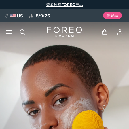
跳
查看所有FOREO产品
转
到
主
要
US
8/9/26
畅销品
内
容
新品
登录
语言
BREAKING NEWS
用户信息
English
Deutsch
Español
我的设备
FAQ™ Pure Beauty-Tech Elixir
Français
Italiano
Português
我的订单
Polski
Svenska
Русский
Türkçe
简体中文
繁體中文
我的地址
issa™ Teeth Whitening Set
我的订阅