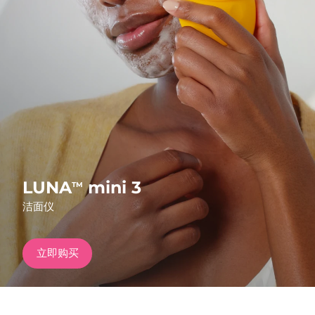
发货国家
美国
预计送达日期
8/9/26
FAQ™ Dual LED Panel
英国
预计送达日期
8/8/26
热门产品
西班牙
预计送达日期
8/8/26
澳大利亚
预计送达日期
8/11/26
法国
预计送达日期
8/8/26
LUNA
mini 3
TM
特别优惠
畅销产品
洁面仪
德国
预计送达日期
8/8/26
加拿大
预计送达日期
8/12/26
立即购买
红光疗法
澳大利亚
预计送达日期
8/11/26