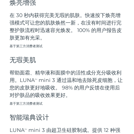
焕亮增强
斯洛伐克
预计送达日期
8/8/26
在 30 秒内获得完美无瑕的肌肤。快速按下焕亮增
斯洛文尼亚
预计送达日期
8/8/26
强模式可让您的肌肤焕然一新，在没有时间进行完
整护肤流程时迅速容光焕发。 100% 的用户报告皮
南非
预计送达日期
8/16/26
肤更加有光采。
基于第三方消费者测试
韩国
预计送达日期
8/10/26
无瑕美肌
西班牙
预计送达日期
8/8/26
帮助面霜、精华液和面膜中的活性成分充分吸收利
瑞典
预计送达日期
8/8/26
用。LUNA
mini 3 通过温和地去除死皮细胞，让
TM
您的皮肤更好地吸收。 98% 的用户反馈在使用后
瑞士
预计送达日期
8/8/26
对护肤品的吸收效果更好。
台湾
基于第三方消费者测试
预计送达日期
8/13/26
智能瑞典设计
泰国
预计送达日期
8/12/26
LUNA
mini 3 由超卫生硅胶制成。提供 12 种强
TM
土耳其
预计送达日期
8/9/26