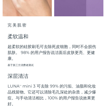
中国澳门特别行政区
预计送达日期
8/10/26
马来西亚
预计送达日期
8/11/26
完美肌密
马耳他
预计送达日期
8/8/26
柔软温和
墨西哥
预计送达日期
8/12/26
超柔软的硅胶刷毛可去除死皮细胞，同时不会损伤
摩纳哥
预计送达日期
8/9/26
肌肤。 98% 的用户报告说洁面后皮肤更亮、更健
康。
荷兰
预计送达日期
8/8/26
基于第三方消费者测试
新西兰
预计送达日期
8/8/26
深层清洁
挪威
预计送达日期
8/8/26
LUNA
mini 3 可去除 99% 的污垢、油脂和化妆
TM
品残留物。它还可以清除毛孔深处的杂质，减少爆
阿曼
预计送达日期
8/11/26
痘。与手动清洁相比，100% 的用户报告说效果更
好。
菲律宾
预计送达日期
8/11/26