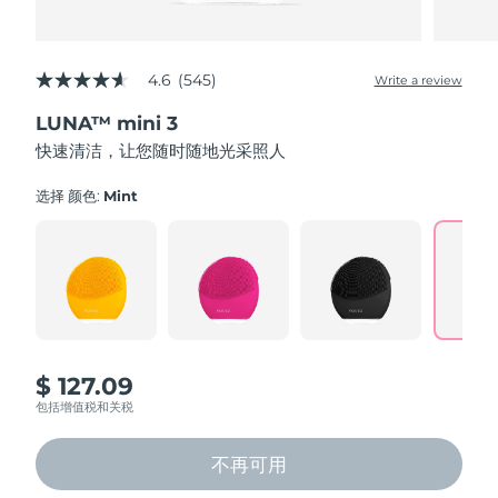
4.6
(545)
Write a review
4.6
out
LUNA™ mini 3
of
5
快速清洁，让您随时随地光采照人
stars,
average
rating
选择 颜色:
Mint
value.
Read
545
Reviews.
Same
page
link.
$ 127.09
包括增值税和关税
不再可用