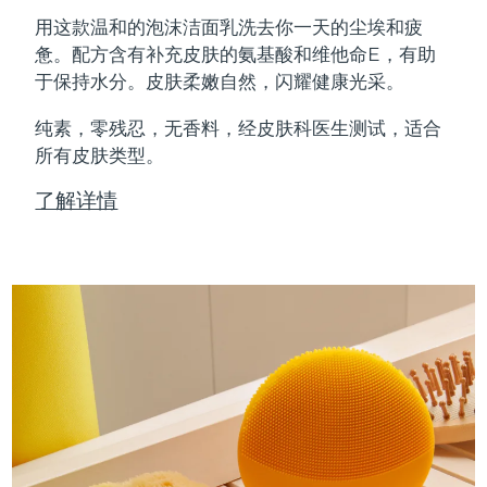
Professional IPL hair removal device
Microcurrent body toning
All hair treatments
All FAQ™ skincare
用这款温和的泡沫洁面乳洗去你一天的尘埃和疲
德国
预计送达日期
8/8/26
惫。配方含有补充皮肤的氨基酸和维他命E，有助
FAQ™产品
FAQ™产品
痘肌护理
眼部护理
于保持水分。皮肤柔嫩自然，闪耀健康光采。
直布罗陀
PEACH™ 2
LUNA™ 4 body
预计送达日期
8/12/26
FAQ™ products
All anti-aging treatments
All LED treatments
ESPADA™ 2 plus
BEAR™ 2 eyes & lips
IPL hair removal
Massaging body brush
All toning treatments
纯素，零残忍，无香料，经皮肤科医生测试，适合
希腊
预计送达日期
8/8/26
Recurring acne LED therapy
Microcurrent line smoothing device
所有皮肤类型。
中国香港特别行政区
预计送达日期
8/9/26
PEACH™ 2 go
SUPERCHARGED™ serum
护发
了解详情
毛孔护理
ESPADA™ 2
IRIS™ 2
Travel-friendly IPL hair removal
Firming body serum
匈牙利
LUNA™ 4 hair
预计送达日期
8/8/26
KIWI™ derma
Acne treatment device
Rejuvenating eye massager
NEW
2-in-1 LED scalp massager
Diamond microdermabrasion .
冰岛
预计送达日期
8/9/26
PEACH™ Cooling Prep Gel
ESPADA™ Blemish Solution
眼部护肤
牙齿美白
Cooling IPL hair removal gel
印度尼西亚
预计送达日期
8/6/26
FLIP™ play advanced
KIWI™
Concentrated acne gel
Advanced eye care treatment
issa™ Teeth Whitening Set
LED light hairbrush
Blackhead remover
爱尔兰
预计送达日期
8/8/26
更多的
Dual LED + sonic device & 18% PAP gel
ESPADA™ 设备
眼部护理设备
马恩岛
预计送达日期
8/10/26
LUNA™ Dual-Peptide Scalp
KIWI™ 皮肤护理
All acne treatment devices
All revitalizing eye massagers
Serum
issa™ Teeth Whitening Gel