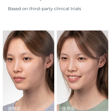
Advanced pore care essentials
以色列
预计送达日期
8/12/26
For healthy hair
18% PAP
护肤品
男士
Based on third-party clinical trials
意大利
预计送达日期
8/8/26
日本
预计送达日期
8/11/26
泽西岛
预计送达日期
8/13/26
全部购买
哈萨克斯坦
预计送达日期
8/10/26
FOREO APP
科威特
预计送达日期
8/8/26
关于我们
拉脱维亚
预计送达日期
8/8/26
黎巴嫩
预计送达日期
8/9/26
立陶宛
预计送达日期
8/8/26
卢森堡
预计送达日期
8/8/26
使用前
使用后