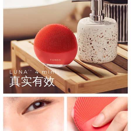
FAQ™ 101
FAQ™ 201
中国
LUNA™ 4 mini
面部提拉护理
预计送达日期
8/8/26
NEW
issa™ 4 smile
UFO™ 3 mini
Clinical anti-aging
LED mask
For young skin, T-zone
Premium anti-aging skincare
哥伦比亚
预计送达日期
8/12/26
Hybrid silicone sonic toothbrush
Red light therapy device for young skin
生发
肌肤年轻化
克罗地亚
预计送达日期
8/8/26
FAQ™ 102
FAQ™ 202
LUNA™ 4 go
BEAR™ 设备
FAQ™ 301
FAQ™ 501
issa™ 4 baby
UFO™ 3 go
Advanced clinical anti-aging
LED mask
For travel or gym bag
All premium facelift devices
NEW
塞浦路斯
预计送达日期
8/9/26
LED hair strengthening scalp massager
Full-Spectrum Red Light Therapy
For ages 0-3
Portable red light therapy
捷克
预计送达日期
8/8/26
FAQ™ 103
FAQ™ 211
LUNA™ 护肤
保健品
FAQ™ Scalp Serum
FAQ™ 502
issa™ Teeth Whitening Set
面膜
Luxurious clinical anti-aging set
Anti-aging neck & décolleté LED mask
Premium cleansers & balm
丹麦
预计送达日期
8/8/26
LUNA
4 mini
TM
Scalp recovery probiotic serum
Full-Spectrum Red Light Therapy
Dual LED + sonic device & 18% PAP gel
Rejuvenation & hydration
真实有效
专业治疗
爱沙尼亚
预计送达日期
8/8/26
FAQ™ P1 Primer
FAQ™ 221
LUNA™ 设备
FAQ™护肤品
ISSA™ 设备
UFO™ 设备
Manuka honey primer
Anti-aging LED hand mask
芬兰
FAQ™ Red Light Serum
预计送达日期
8/8/26
All facial cleansing devices
All FAQ™ skincare
All silicone sonic toothbrushes
All deep facial hydration devices
法国
预计送达日期
8/8/26
脱毛
身体护理
FAQ™护肤品
FAQ™护肤品
PEACH™ 2 Pro Max
BEAR™ 2 body
FAQ™产品
FAQ™ skincare
法属波利尼西亚
预计送达日期
8/12/26
All FAQ™ skincare
All FAQ™ skincare