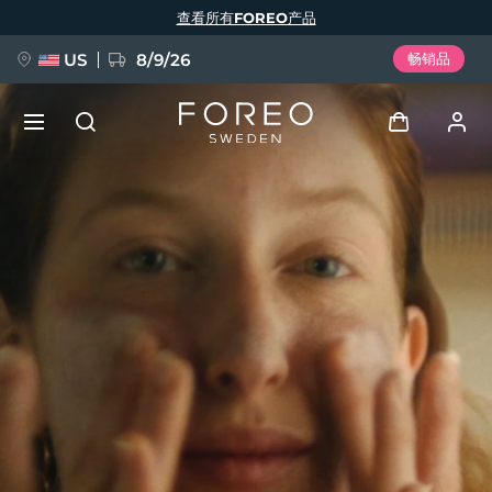
跳
查看所有FOREO产品
转
到
主
要
US
8/9/26
畅销品
内
容
新品
登录
语言
BREAKING NEWS
用户信息
English
Deutsch
Español
我的设备
FAQ™ Pure Beauty-Tech Elixir
Français
Italiano
Português
我的订单
Polski
Svenska
Русский
Türkçe
简体中文
繁體中文
我的地址
issa™ Teeth Whitening Set
我的订阅