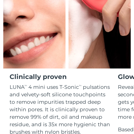
Professional IPL hair removal device
Microcurrent body toning
All hair treatments
All FAQ™ skincare
德国
预计送达日期
8/8/26
FAQ™产品
FAQ™产品
痘肌护理
眼部护理
直布罗陀
PEACH™ 2
LUNA™ 4 body
预计送达日期
8/12/26
FAQ™ products
All anti-aging treatments
All LED treatments
ESPADA™ 2 plus
BEAR™ 2 eyes & lips
IPL hair removal
Massaging body brush
All toning treatments
希腊
预计送达日期
8/8/26
Recurring acne LED therapy
Microcurrent line smoothing device
中国香港特别行政区
预计送达日期
8/9/26
PEACH™ 2 go
SUPERCHARGED™ serum
护发
毛孔护理
ESPADA™ 2
IRIS™ 2
Travel-friendly IPL hair removal
Firming body serum
匈牙利
LUNA™ 4 hair
预计送达日期
8/8/26
KIWI™ derma
Acne treatment device
Rejuvenating eye massager
NEW
2-in-1 LED scalp massager
Diamond microdermabrasion .
Clinically proven
Glow
冰岛
预计送达日期
8/9/26
PEACH™ Cooling Prep Gel
LUNA
4 mini uses T-Sonic
pulsations
Reveal
TM
TM
ESPADA™ Blemish Solution
眼部护肤
牙齿美白
Cooling IPL hair removal gel
印度尼西亚
预计送达日期
8/6/26
and velvety-soft silicone touchpoints
secon
FLIP™ play advanced
KIWI™
Concentrated acne gel
Advanced eye care treatment
issa™ Teeth Whitening Set
to remove impurities trapped deep
gets y
LED light hairbrush
Blackhead remover
爱尔兰
预计送达日期
8/8/26
更多的
within pores. It is clinically proven to
time f
Dual LED + sonic device & 18% PAP gel
remove 99% of dirt, oil and makeup
more r
ESPADA™ 设备
眼部护理设备
马恩岛
预计送达日期
8/10/26
LUNA™ Dual-Peptide Scalp
residue, and is 35x more hygienic than
KIWI™ 皮肤护理
All acne treatment devices
All revitalizing eye massagers
Serum
Based 
issa™ Teeth Whitening Gel
brushes with nylon bristles.