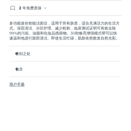
2 年免费质保
阿拉伯联合酋长国
预计送达日期
8/9/26
如果您在2年质保期内发现任何非人为质量问题，
FOREO将免费为您更换产品。
多功能迷你智能洁面仪，适用于所有肤质，适合充满活力的生活方
英国
预计送达日期
8/8/26
式。深层清洁、分区护理、减少粉刺，临床测试证明可有效去除
99%的污垢、油脂和化妆品残留物。30秒焕亮增强模式帮可以快
速温和地进行面部清洁。即使生活忙碌，肌肤依然散发自然光彩。
美国
预计送达日期
8/9/26
乌兹别克斯坦
特别之处
预计送达日期
8/13/26
卫生性是尼龙刷头的35倍。
越南
预计送达日期
8/14/26
包含
100%的用户反馈肌肤更加净澈，透亮。
96%的用户反馈肌肤看上去更健康。
LUNA
4 mini
™
用户手册
98% 的用户表示护肤品吸收的更好。
USB 充电线
双面刷头和30秒焕亮增强模式探索更便捷清洁方式。
旅行袋
12档脉动强度，轻便小巧，人体工程学设计贴合面部轮廓。
快速操作指南
基本操作指南
2年质保 (西班牙、葡萄牙、瑞典：3年质保)