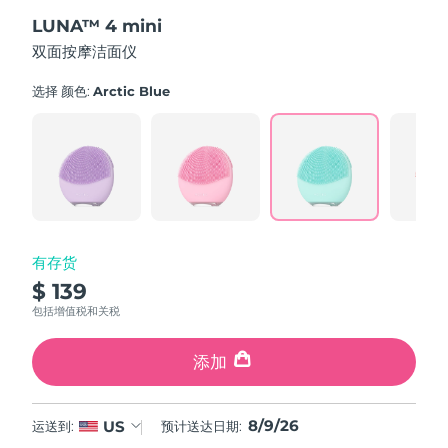
out
斯洛伐克
预计送达日期
8/8/26
LUNA™ 4 mini
of
5
双面按摩洁面仪
stars,
斯洛文尼亚
预计送达日期
8/8/26
average
rating
选择 颜色:
Arctic Blue
value.
南非
预计送达日期
8/16/26
Read
545
Reviews.
韩国
预计送达日期
8/10/26
Same
page
link.
西班牙
预计送达日期
8/8/26
瑞典
预计送达日期
8/8/26
有存货
$ 139
瑞士
预计送达日期
8/8/26
包括增值税和关税
台湾
预计送达日期
8/13/26
添加
泰国
预计送达日期
8/12/26
8/9/26
US
运送到:
预计送达日期:
土耳其
预计送达日期
8/9/26