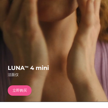
发货国家
美国
预计送达日期
8/9/26
FAQ™ Dual LED Panel
英国
预计送达日期
8/8/26
热门产品
西班牙
预计送达日期
8/8/26
澳大利亚
预计送达日期
8/11/26
法国
预计送达日期
8/8/26
特别优惠
畅销产品
LUNA
4 mini
TM
德国
预计送达日期
8/8/26
洁面仪
加拿大
预计送达日期
8/12/26
立即购买
红光疗法
澳大利亚
预计送达日期
8/11/26