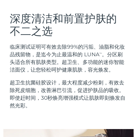
瑞典美肤护理
奥地利
预计送达日期
8/8/26
深度清洁和前置护肤的
巴林
预计送达日期
8/9/26
不二之选
面部清洁
紧致提拉
比利时
预计送达日期
8/8/26
临床测试证明可有效去除99%的污垢、油脂和化妆
LUNA™ 4 套装
BEAR™ 2 套装
百慕大
预计送达日期
8/14/26
品残留物，是迄今为止最温和的 LUNA
。分区刷
TM
Anti-aging massage
Microcurrent toning
头适合所有肌肤类型。超卫生、多功能的迷你智能
波斯尼亚和黑塞哥维那
预计送达日期
8/11/26
洁面仪，让您轻松呵护健康肌肤，容光焕发。
补水保湿
口腔护理
LUNA™ 4 Plus
BEAR™ 2 go
文莱
预计送达日期
8/13/26
超卫生抗菌硅胶设计，最大程度减少粉刺，有效去
UFO™ 3 套装
issa™ 4
Massage, LED heating
Microcurrent toning on-the-go
除死皮细胞，改善淋巴引流，促进护肤品的吸收。
FAQ™ 抗老护理
Deep facial hydration
Hybrid silicone sonic toothbrush
保加利亚
预计送达日期
8/8/26
即使赶时间，30秒焕亮增强模式让肌肤即刻焕发自
然光彩。
NEW
LUNA™ 4 Men
BEAR™ 2 eyes & lips
加拿大
预计送达日期
8/12/26
UFO™ 3 LED
issa™ 4 plus
For men, anti-aging massage
Microcurrent line smoothing device
Near-infrared and red light therapy
Smart hybrid silicone sonic toothbrush
智利
预计送达日期
8/12/26
device
抗老
LED治疗