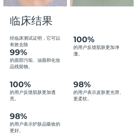
中国澳门特别行政区
预计送达日期
8/10/26
临床结果
马来西亚
预计送达日期
8/11/26
马耳他
预计送达日期
8/8/26
100%
经临床测试证明，它可以
有效去除
的用户反馈肌肤更加净
99%
墨西哥
预计送达日期
8/12/26
澈。
的面部污垢、油脂和化妆
摩纳哥
预计送达日期
8/9/26
品残留物。
荷兰
预计送达日期
8/8/26
100%
98%
的用户反馈肌肤更加透
的用户表示皮肤更光滑、
新西兰
预计送达日期
8/8/26
亮。
更柔软。
挪威
预计送达日期
8/8/26
98%
阿曼
预计送达日期
8/11/26
的用户表示护肤品吸收的
更好。
菲律宾
预计送达日期
8/11/26