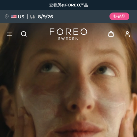
跳
查看所有FOREO产品
转
到
主
要
US
8/9/26
畅销品
内
容
新品
登录
语言
BREAKING NEWS
用户信息
English
Deutsch
Español
我的设备
FAQ™ Pure Beauty-Tech Elixir
Français
Italiano
Português
我的订单
Polski
Svenska
Русский
Türkçe
简体中文
繁體中文
我的地址
issa™ Teeth Whitening Set
我的订阅