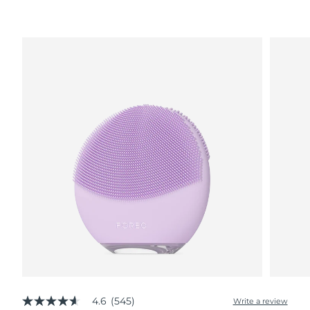
波兰
预计送达日期
৯/৮/২৬
葡萄牙
预计送达日期
৮/৮/২৬
波多黎各
预计送达日期
১০/৮/২৬
卡塔尔
预计送达日期
৯/৮/২৬
留尼汪
预计送达日期
১৩/৮/২৬
罗马尼亚
预计送达日期
৮/৮/২৬
俄罗斯
预计送达日期
১৬/৮/২৬
沙特阿拉伯
预计送达日期
৯/৮/২৬
新加坡
预计送达日期
১০/৮/২৬
4.6
(545)
Write a review
4.6