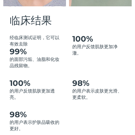
中国澳门特别行政区
预计送达日期
১০/৮/২৬
临床结果
马来西亚
预计送达日期
১১/৮/২৬
马耳他
预计送达日期
৮/৮/২৬
100%
经临床测试证明，它可以
有效去除
的用户反馈肌肤更加净
99%
墨西哥
预计送达日期
১২/৮/২৬
澈。
的面部污垢、油脂和化妆
摩纳哥
预计送达日期
৯/৮/২৬
品残留物。
荷兰
预计送达日期
৮/৮/২৬
100%
98%
的用户反馈肌肤更加透
的用户表示皮肤更光滑、
新西兰
预计送达日期
৮/৮/২৬
亮。
更柔软。
挪威
预计送达日期
৮/৮/২৬
98%
阿曼
预计送达日期
১১/৮/২৬
的用户表示护肤品吸收的
更好。
菲律宾
预计送达日期
১১/৮/২৬