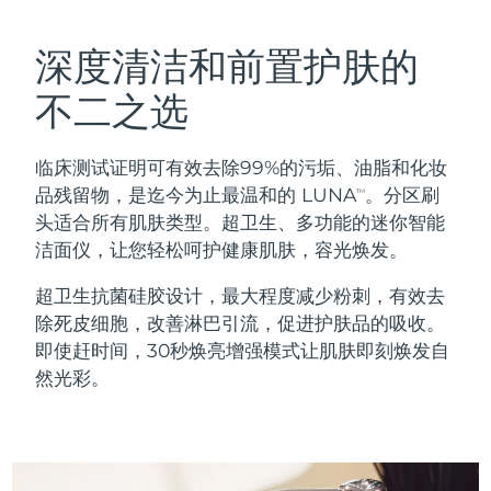
瑞典美肤护理
奥地利
预计送达日期
৮/৮/২৬
深度清洁和前置护肤的
巴林
预计送达日期
৯/৮/২৬
不二之选
面部清洁
紧致提拉
比利时
预计送达日期
৮/৮/২৬
临床测试证明可有效去除99%的污垢、油脂和化妆
LUNA™ 4 套装
BEAR™ 2 套装
百慕大
预计送达日期
১৪/৮/২৬
品残留物，是迄今为止最温和的 LUNA
。分区刷
TM
Anti-aging massage
Microcurrent toning
头适合所有肌肤类型。超卫生、多功能的迷你智能
波斯尼亚和黑塞哥维那
预计送达日期
১১/৮/২৬
洁面仪，让您轻松呵护健康肌肤，容光焕发。
补水保湿
口腔护理
LUNA™ 4 Plus
BEAR™ 2 go
文莱
预计送达日期
১৩/৮/২৬
超卫生抗菌硅胶设计，最大程度减少粉刺，有效去
UFO™ 3 套装
issa™ 4
Massage, LED heating
Microcurrent toning on-the-go
除死皮细胞，改善淋巴引流，促进护肤品的吸收。
FAQ™ 抗老护理
Deep facial hydration
Hybrid silicone sonic toothbrush
保加利亚
预计送达日期
৮/৮/২৬
即使赶时间，30秒焕亮增强模式让肌肤即刻焕发自
然光彩。
NEW
LUNA™ 4 Men
BEAR™ 2 eyes & lips
加拿大
预计送达日期
১২/৮/২৬
UFO™ 3 LED
issa™ 4 plus
For men, anti-aging massage
Microcurrent line smoothing device
Near-infrared and red light therapy
Smart hybrid silicone sonic toothbrush
智利
预计送达日期
১২/৮/২৬
device
抗老
LED治疗