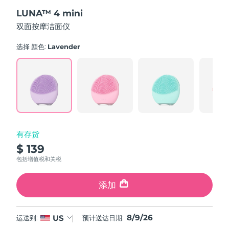
out
斯洛伐克
预计送达日期
৮/৮/২৬
LUNA™ 4 mini
of
5
双面按摩洁面仪
stars,
斯洛文尼亚
预计送达日期
৮/৮/২৬
average
rating
选择 颜色:
Lavender
value.
南非
预计送达日期
১৬/৮/২৬
Read
545
Reviews.
韩国
预计送达日期
১০/৮/২৬
Same
page
link.
西班牙
预计送达日期
৮/৮/২৬
瑞典
预计送达日期
৮/৮/২৬
有存货
$ 139
瑞士
预计送达日期
৮/৮/২৬
包括增值税和关税
台湾
预计送达日期
১৩/৮/২৬
添加
泰国
预计送达日期
১২/৮/২৬
8/9/26
US
运送到:
预计送达日期:
土耳其
预计送达日期
৯/৮/২৬