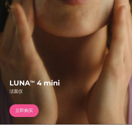
发货国家
美国
预计送达日期
৯/৮/২৬
FAQ™ Dual LED Panel
英国
预计送达日期
৮/৮/২৬
热门产品
西班牙
预计送达日期
৮/৮/২৬
澳大利亚
预计送达日期
১১/৮/২৬
法国
预计送达日期
৮/৮/২৬
特别优惠
畅销产品
LUNA
4 mini
TM
德国
预计送达日期
৮/৮/২৬
洁面仪
加拿大
预计送达日期
১২/৮/২৬
立即购买
红光疗法
澳大利亚
预计送达日期
১১/৮/২৬