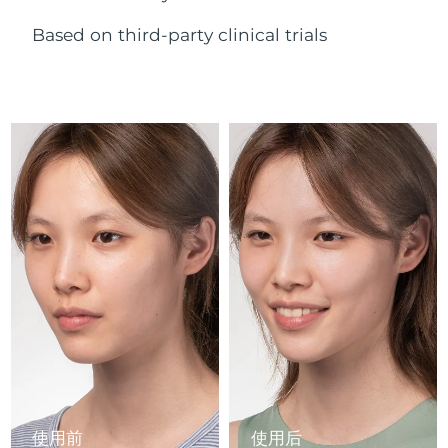
Advanced pore care essentials
以色列
预计送达日期
১২/৮/২৬
For healthy hair
18% PAP
护肤品
男士
Based on third-party clinical trials
意大利
预计送达日期
৮/৮/২৬
日本
预计送达日期
১১/৮/২৬
泽西岛
预计送达日期
১৩/৮/২৬
全部购买
哈萨克斯坦
预计送达日期
১০/৮/২৬
FOREO APP
科威特
预计送达日期
৮/৮/২৬
关于我们
拉脱维亚
预计送达日期
৮/৮/২৬
黎巴嫩
预计送达日期
৯/৮/২৬
立陶宛
预计送达日期
৮/৮/২৬
卢森堡
预计送达日期
৮/৮/২৬
使用前
使用后