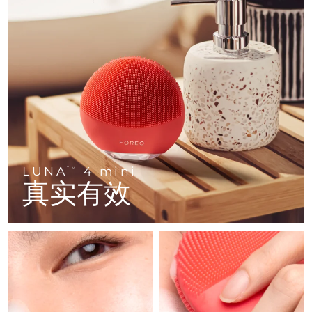
FAQ™ 101
FAQ™ 201
中国
LUNA™ 4 mini
面部提拉护理
预计送达日期
৮/৮/২৬
NEW
issa™ 4 smile
UFO™ 3 mini
Clinical anti-aging
LED mask
For young skin, T-zone
Premium anti-aging skincare
哥伦比亚
预计送达日期
১২/৮/২৬
Hybrid silicone sonic toothbrush
Red light therapy device for young skin
生发
肌肤年轻化
克罗地亚
预计送达日期
৮/৮/২৬
FAQ™ 102
FAQ™ 202
LUNA™ 4 go
BEAR™ 设备
FAQ™ 301
FAQ™ 501
issa™ 4 baby
UFO™ 3 go
Advanced clinical anti-aging
LED mask
For travel or gym bag
All premium facelift devices
NEW
塞浦路斯
预计送达日期
৯/৮/২৬
LED hair strengthening scalp massager
Full-Spectrum Red Light Therapy
For ages 0-3
Portable red light therapy
捷克
预计送达日期
৮/৮/২৬
FAQ™ 103
FAQ™ 211
LUNA™ 护肤
保健品
FAQ™ Scalp Serum
FAQ™ 502
issa™ Teeth Whitening Set
面膜
Luxurious clinical anti-aging set
Anti-aging neck & décolleté LED mask
Premium cleansers & balm
丹麦
预计送达日期
৮/৮/২৬
LUNA
4 mini
TM
Scalp recovery probiotic serum
Full-Spectrum Red Light Therapy
Dual LED + sonic device & 18% PAP gel
Rejuvenation & hydration
真实有效
专业治疗
爱沙尼亚
预计送达日期
৮/৮/২৬
FAQ™ P1 Primer
FAQ™ 221
LUNA™ 设备
FAQ™护肤品
ISSA™ 设备
UFO™ 设备
Manuka honey primer
Anti-aging LED hand mask
芬兰
FAQ™ Red Light Serum
预计送达日期
৮/৮/২৬
All facial cleansing devices
All FAQ™ skincare
All silicone sonic toothbrushes
All deep facial hydration devices
法国
预计送达日期
৮/৮/২৬
脱毛
身体护理
FAQ™护肤品
FAQ™护肤品
PEACH™ 2 Pro Max
BEAR™ 2 body
FAQ™产品
FAQ™ skincare
法属波利尼西亚
预计送达日期
১২/৮/২৬
All FAQ™ skincare
All FAQ™ skincare