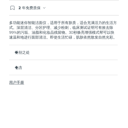
2 年免费质保
阿拉伯联合酋长国
预计送达日期
৯/৮/২৬
如果您在2年质保期内发现任何非人为质量问题，
FOREO将免费为您更换产品。
多功能迷你智能洁面仪，适用于所有肤质，适合充满活力的生活方
英国
预计送达日期
৮/৮/২৬
式。深层清洁、分区护理、减少粉刺，临床测试证明可有效去除
99%的污垢、油脂和化妆品残留物。30秒焕亮增强模式帮可以快
速温和地进行面部清洁。即使生活忙碌，肌肤依然散发自然光彩。
美国
预计送达日期
৯/৮/২৬
乌兹别克斯坦
特别之处
预计送达日期
১৩/৮/২৬
卫生性是尼龙刷头的35倍。
越南
预计送达日期
১৪/৮/২৬
包含
100%的用户反馈肌肤更加净澈，透亮。
96%的用户反馈肌肤看上去更健康。
LUNA
4 mini
™
用户手册
98% 的用户表示护肤品吸收的更好。
USB 充电线
双面刷头和30秒焕亮增强模式探索更便捷清洁方式。
旅行袋
12档脉动强度，轻便小巧，人体工程学设计贴合面部轮廓。
快速操作指南
基本操作指南
2年质保 (西班牙、葡萄牙、瑞典：3年质保)