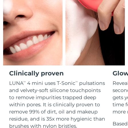
Professional IPL hair removal device
Microcurrent body toning
All hair treatments
All FAQ™ skincare
德国
预计送达日期
৮/৮/২৬
FAQ™产品
FAQ™产品
痘肌护理
眼部护理
直布罗陀
PEACH™ 2
LUNA™ 4 body
预计送达日期
১২/৮/২৬
FAQ™ products
All anti-aging treatments
All LED treatments
ESPADA™ 2 plus
BEAR™ 2 eyes & lips
IPL hair removal
Massaging body brush
All toning treatments
希腊
预计送达日期
৮/৮/২৬
Recurring acne LED therapy
Microcurrent line smoothing device
中国香港特别行政区
预计送达日期
৯/৮/২৬
PEACH™ 2 go
SUPERCHARGED™ serum
护发
毛孔护理
ESPADA™ 2
IRIS™ 2
Travel-friendly IPL hair removal
Firming body serum
匈牙利
LUNA™ 4 hair
预计送达日期
৮/৮/২৬
KIWI™ derma
Acne treatment device
Rejuvenating eye massager
NEW
2-in-1 LED scalp massager
Diamond microdermabrasion .
Clinically proven
Glow
冰岛
预计送达日期
৯/৮/২৬
PEACH™ Cooling Prep Gel
LUNA
4 mini uses T-Sonic
pulsations
Reveal
TM
TM
ESPADA™ Blemish Solution
眼部护肤
牙齿美白
Cooling IPL hair removal gel
印度尼西亚
预计送达日期
৬/৮/২৬
and velvety-soft silicone touchpoints
secon
FLIP™ play advanced
KIWI™
Concentrated acne gel
Advanced eye care treatment
issa™ Teeth Whitening Set
to remove impurities trapped deep
gets y
LED light hairbrush
Blackhead remover
爱尔兰
预计送达日期
৮/৮/২৬
更多的
within pores. It is clinically proven to
time f
Dual LED + sonic device & 18% PAP gel
remove 99% of dirt, oil and makeup
more r
ESPADA™ 设备
眼部护理设备
马恩岛
预计送达日期
১০/৮/২৬
LUNA™ Dual-Peptide Scalp
residue, and is 35x more hygienic than
KIWI™ 皮肤护理
All acne treatment devices
All revitalizing eye massagers
Serum
Based 
issa™ Teeth Whitening Gel
brushes with nylon bristles.