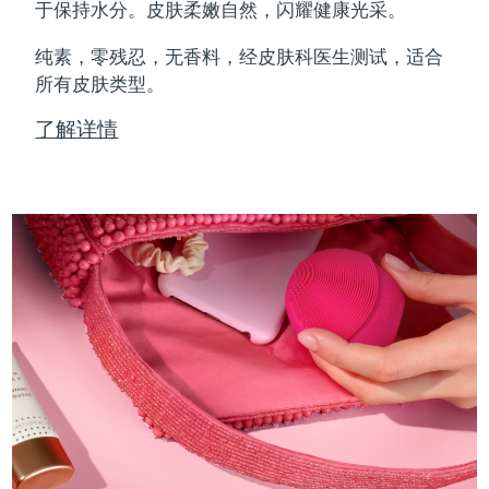
Professional IPL hair removal device
Microcurrent body toning
All hair treatments
All FAQ™ skincare
于保持水分。皮肤柔嫩自然，闪耀健康光采。
德国
预计送达日期
8/10/26
纯素，零残忍，无香料，经皮肤科医生测试，适合
FAQ™产品
FAQ™产品
痘肌护理
眼部护理
直布罗陀
所有皮肤类型。
PEACH™ 2
LUNA™ 4 body
预计送达日期
8/14/26
FAQ™ products
All anti-aging treatments
All LED treatments
ESPADA™ 2 plus
BEAR™ 2 eyes & lips
IPL hair removal
Massaging body brush
All toning treatments
了解详情
希腊
预计送达日期
8/10/26
Recurring acne LED therapy
Microcurrent line smoothing device
中国香港特别行政区
预计送达日期
8/11/26
PEACH™ 2 go
SUPERCHARGED™ serum
护发
毛孔护理
ESPADA™ 2
IRIS™ 2
Travel-friendly IPL hair removal
Firming body serum
匈牙利
LUNA™ 4 hair
预计送达日期
8/10/26
KIWI™ derma
Acne treatment device
Rejuvenating eye massager
NEW
2-in-1 LED scalp massager
Diamond microdermabrasion .
冰岛
预计送达日期
8/11/26
PEACH™ Cooling Prep Gel
ESPADA™ Blemish Solution
眼部护肤
牙齿美白
Cooling IPL hair removal gel
印度尼西亚
预计送达日期
8/8/26
FLIP™ play advanced
KIWI™
Concentrated acne gel
Advanced eye care treatment
issa™ Teeth Whitening Set
LED light hairbrush
Blackhead remover
爱尔兰
预计送达日期
8/10/26
更多的
Dual LED + sonic device & 18% PAP gel
ESPADA™ 设备
眼部护理设备
马恩岛
预计送达日期
8/12/26
LUNA™ Dual-Peptide Scalp
KIWI™ 皮肤护理
All acne treatment devices
All revitalizing eye massagers
Serum
issa™ Teeth Whitening Gel