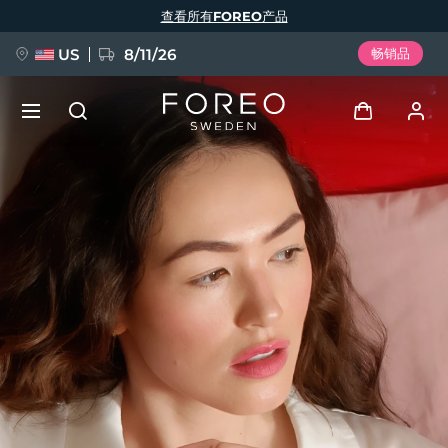
跳
查看所有FOREO产品
转
到
主
要
US
8/11/26
畅销品
内
容
新品
登录
语言
BREAKING NEWS
用户信息
English
Deutsch
Español
我的设备
FAQ™ Pure Beauty-Tech Elixir
Français
Italiano
Português
我的订单
Polski
Svenska
Русский
Türkçe
简体中文
繁體中文
我的地址
issa™ Teeth Whitening Set
我的订阅