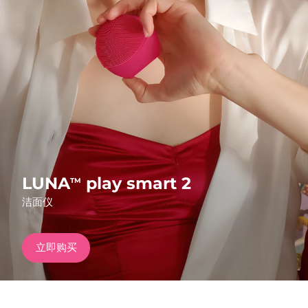
发货国家
美国
预计送达日期
8/11/26
FAQ™ Dual LED Panel
英国
预计送达日期
8/10/26
热门产品
西班牙
预计送达日期
8/10/26
澳大利亚
预计送达日期
8/13/26
法国
预计送达日期
8/10/26
LUNA
play smart 2
TM
特别优惠
畅销产品
洁面仪
德国
预计送达日期
8/10/26
加拿大
预计送达日期
8/14/26
立即购买
红光疗法
澳大利亚
预计送达日期
8/13/26