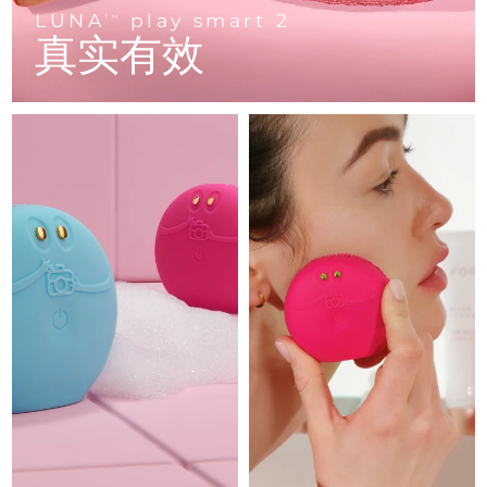
Advanced pore care essentials
以色列
预计送达日期
8/14/26
For healthy hair
LUNA
play smart 2
18% PAP
TM
护肤品
男士
真实有效
意大利
预计送达日期
8/10/26
日本
预计送达日期
8/13/26
泽西岛
预计送达日期
8/15/26
全部购买
哈萨克斯坦
预计送达日期
8/12/26
FOREO APP
科威特
预计送达日期
8/10/26
关于我们
拉脱维亚
预计送达日期
8/10/26
黎巴嫩
预计送达日期
8/11/26
立陶宛
预计送达日期
8/10/26
卢森堡
预计送达日期
8/10/26