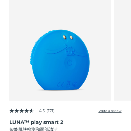
阿拉伯联合酋长国
预计送达日期
8/11/26
英国
预计送达日期
8/10/26
美国
预计送达日期
8/11/26
乌兹别克斯坦
预计送达日期
8/15/26
越南
预计送达日期
8/16/26
4.5
(171)
Write a review
4.5
out
LUNA™ play smart 2
of
5
智能肌肤检测和面部清洁