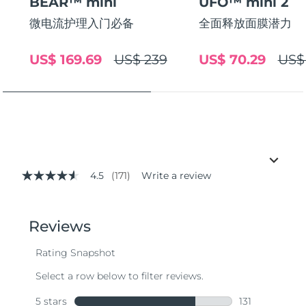
BEAR™ mini
UFO™ mini 2
微电流护理入门必备
全面释放面膜潜力
US$ 169.69
US$ 239
US$ 70.29
US$
4.5
(171)
Write a review
4.5
out
of
5
stars,
average
rating
value.
Read
171
Reviews.
Same