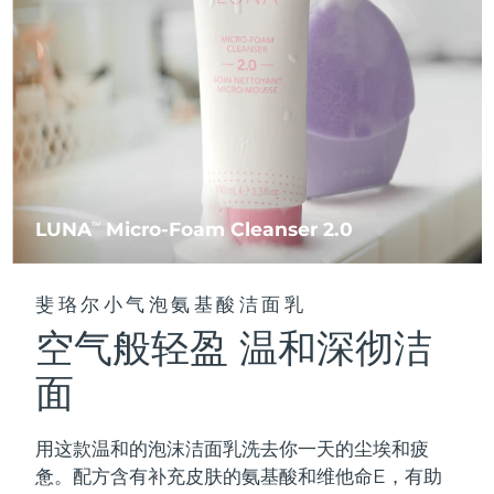
FAQ™ 101
FAQ™ 201
中国
LUNA™ 4 mini
面部提拉护理
预计送达日期
8/10/26
NEW
issa™ 4 smile
UFO™ 3 mini
Clinical anti-aging
LED mask
For young skin, T-zone
Premium anti-aging skincare
哥伦比亚
预计送达日期
8/14/26
Hybrid silicone sonic toothbrush
Red light therapy device for young skin
生发
肌肤年轻化
克罗地亚
预计送达日期
8/10/26
FAQ™ 102
FAQ™ 202
LUNA™ 4 go
BEAR™ 设备
FAQ™ 301
FAQ™ 501
issa™ 4 baby
UFO™ 3 go
Advanced clinical anti-aging
LED mask
For travel or gym bag
All premium facelift devices
NEW
塞浦路斯
预计送达日期
8/11/26
LED hair strengthening scalp massager
Full-Spectrum Red Light Therapy
For ages 0-3
Portable red light therapy
捷克
预计送达日期
8/10/26
FAQ™ 103
FAQ™ 211
LUNA
Micro-Foam Cleanser 2.0
LUNA™ 护肤
TM
保健品
FAQ™ Scalp Serum
FAQ™ 502
issa™ Teeth Whitening Set
面膜
Luxurious clinical anti-aging set
Anti-aging neck & décolleté LED mask
Premium cleansers & balm
丹麦
预计送达日期
8/10/26
Scalp recovery probiotic serum
Full-Spectrum Red Light Therapy
Dual LED + sonic device & 18% PAP gel
Rejuvenation & hydration
专业治疗
斐珞尔小气泡氨基酸洁面乳
爱沙尼亚
预计送达日期
8/10/26
空气般轻盈 温和深彻洁
FAQ™ P1 Primer
FAQ™ 221
LUNA™ 设备
FAQ™护肤品
ISSA™ 设备
UFO™ 设备
Manuka honey primer
Anti-aging LED hand mask
芬兰
FAQ™ Red Light Serum
预计送达日期
8/10/26
All facial cleansing devices
面
All FAQ™ skincare
All silicone sonic toothbrushes
All deep facial hydration devices
法国
预计送达日期
8/10/26
脱毛
身体护理
用这款温和的泡沫洁面乳洗去你一天的尘埃和疲
FAQ™护肤品
FAQ™护肤品
PEACH™ 2 Pro Max
BEAR™ 2 body
FAQ™产品
FAQ™ skincare
法属波利尼西亚
预计送达日期
8/14/26
惫。配方含有补充皮肤的氨基酸和维他命E，有助
All FAQ™ skincare
All FAQ™ skincare