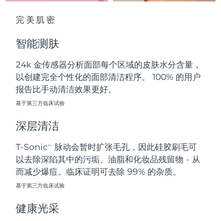
中国澳门特别行政区
预计送达日期
8/12/26
完美肌密
马来西亚
预计送达日期
8/13/26
智能测肤
马耳他
预计送达日期
8/10/26
24k 金传感器分析面部每个区域的皮肤水分含量，
以创建完全个性化的面部清洁程序。 100% 的用户
墨西哥
预计送达日期
8/14/26
报告比手动清洁效果更好。
摩纳哥
基于第三方临床试验
预计送达日期
8/11/26
深层清洁
荷兰
预计送达日期
8/10/26
T-Sonic
脉动会暂时扩张毛孔，因此硅胶刷毛可
TM
新西兰
预计送达日期
8/10/26
以去除深陷其中的污垢、油脂和化妆品残留物 - 从
而减少爆痘。临床证明可去除 99% 的杂质。
挪威
预计送达日期
8/10/26
基于第三方临床试验
阿曼
预计送达日期
8/13/26
健康光采
菲律宾
预计送达日期
8/13/26