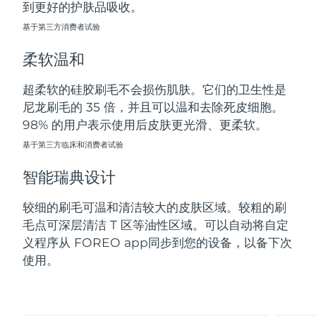
到更好的护肤品吸收。
斯洛伐克
预计送达日期
8/10/26
基于第三方消费者试验
斯洛文尼亚
预计送达日期
8/10/26
柔软温和
南非
预计送达日期
8/18/26
超柔软的硅胶刷毛不会损伤肌肤。它们的卫生性是
尼龙刷毛的 35 倍，并且可以温和去除死皮细胞。
韩国
预计送达日期
8/12/26
98% 的用户表示使用后皮肤更光滑、更柔软。
西班牙
基于第三方临床和消费者试验
预计送达日期
8/10/26
智能瑞典设计
瑞典
预计送达日期
8/10/26
较细的刷毛可温和清洁较大的皮肤区域。较粗的刷
瑞士
预计送达日期
8/10/26
毛点可深层清洁 T 区等油性区域。可以自动将自定
义程序从 FOREO app同步到您的设备，以备下次
台湾
预计送达日期
8/15/26
使用。
泰国
预计送达日期
8/14/26
土耳其
预计送达日期
8/11/26