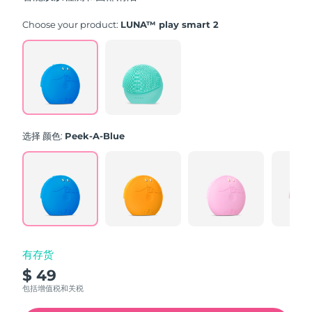
stars,
average
rating
Choose your product:
LUNA™ play smart 2
value.
Read
171
Reviews.
Same
page
link.
选择 颜色:
Peek-A-Blue
有存货
$ 49
包括增值税和关税