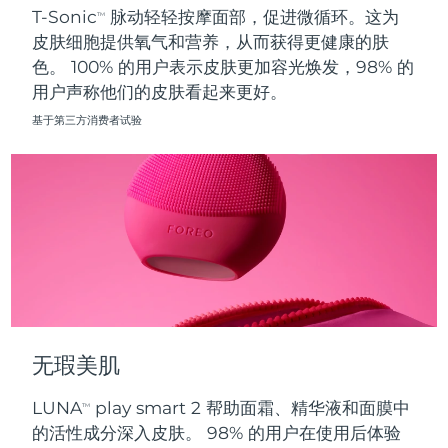
T-Sonic
脉动轻轻按摩面部，促进微循环。这为
TM
皮肤细胞提供氧气和营养，从而获得更健康的肤
波兰
预计送达日期
8/11/26
色。 100% 的用户表示皮肤更加容光焕发，98% 的
用户声称他们的皮肤看起来更好。
葡萄牙
预计送达日期
8/10/26
基于第三方消费者试验
波多黎各
预计送达日期
8/12/26
卡塔尔
预计送达日期
8/11/26
留尼汪
预计送达日期
8/15/26
罗马尼亚
预计送达日期
8/10/26
俄罗斯
预计送达日期
8/18/26
无瑕美肌
沙特阿拉伯
预计送达日期
8/11/26
LUNA
play smart 2 帮助面霜、精华液和面膜中
TM
新加坡
预计送达日期
8/12/26
的活性成分深入皮肤。 98% 的用户在使用后体验