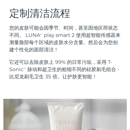
瑞典美肤护理
奥地利
预计送达日期
8/10/26
定制清洁流程
巴林
预计送达日期
8/11/26
您的皮肤可能会因季节、时间，甚至因地区而状态
面部清洁
紧致提拉
不同。 LUNA
play smart 2 使用超智能传感器来
TM
比利时
预计送达日期
8/10/26
测量脸部每个区域的皮肤水分含量。然后会为您创
LUNA™ 4 套装
BEAR™ 2 套装
建个性化的面部清洁！
百慕大
预计送达日期
8/16/26
Anti-aging massage
Microcurrent toning
它还可以去除皮肤上 99% 的日常污垢，采用 T-
波斯尼亚和黑塞哥维那
预计送达日期
8/13/26
Sonic
脉动和超卫生的粗细不同的硅胶刷毛组合 -
补水保湿
口腔护理
TM
LUNA™ 4 Plus
BEAR™ 2 go
比尼龙刷毛卫生 35 倍。让护肤更智能！
文莱
预计送达日期
8/15/26
UFO™ 3 套装
issa™ 4
Massage, LED heating
Microcurrent toning on-the-go
FAQ™ 抗老护理
Deep facial hydration
Hybrid silicone sonic toothbrush
保加利亚
预计送达日期
8/10/26
NEW
LUNA™ 4 Men
BEAR™ 2 eyes & lips
加拿大
预计送达日期
8/14/26
UFO™ 3 LED
issa™ 4 plus
For men, anti-aging massage
Microcurrent line smoothing device
Near-infrared and red light therapy
Smart hybrid silicone sonic toothbrush
智利
预计送达日期
8/14/26
device
抗老
LED治疗