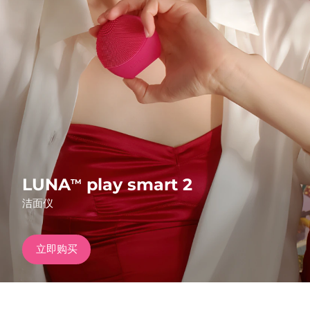
发货国家
美国
预计送达日期
8/10/26
FAQ™ Dual LED Panel
英国
预计送达日期
8/9/26
热门产品
西班牙
预计送达日期
8/9/26
澳大利亚
预计送达日期
8/12/26
法国
预计送达日期
8/9/26
LUNA
play smart 2
TM
特别优惠
畅销产品
洁面仪
德国
预计送达日期
8/9/26
加拿大
预计送达日期
8/13/26
立即购买
红光疗法
澳大利亚
预计送达日期
8/12/26