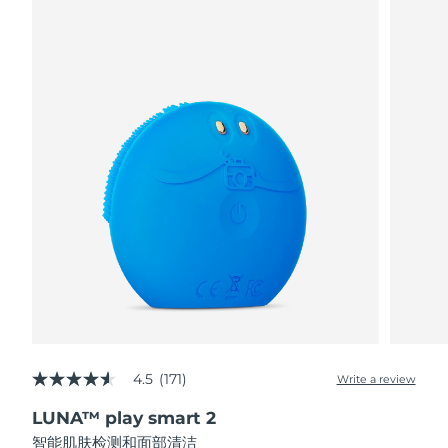
阿拉伯联合酋长国
预计送达日期
8/10/26
英国
预计送达日期
8/9/26
美国
预计送达日期
8/10/26
乌兹别克斯坦
预计送达日期
8/14/26
越南
预计送达日期
8/15/26
4.5
(171)
Write a review
4.5
out
LUNA™ play smart 2
of
5
智能肌肤检测和面部清洁