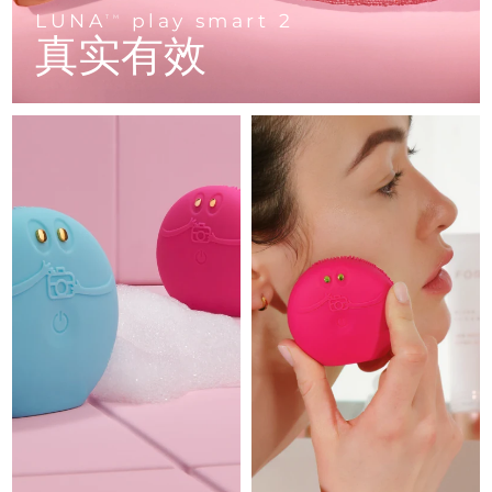
Advanced pore care essentials
以色列
预计送达日期
8/13/26
For healthy hair
LUNA
play smart 2
18% PAP
TM
护肤品
男士
真实有效
意大利
预计送达日期
8/9/26
日本
预计送达日期
8/12/26
泽西岛
预计送达日期
8/14/26
全部购买
哈萨克斯坦
预计送达日期
8/11/26
FOREO APP
科威特
预计送达日期
8/9/26
关于我们
拉脱维亚
预计送达日期
8/9/26
黎巴嫩
预计送达日期
8/10/26
立陶宛
预计送达日期
8/9/26
卢森堡
预计送达日期
8/9/26