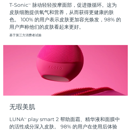
T-Sonic
脉动轻轻按摩面部，促进微循环。这为
TM
皮肤细胞提供氧气和营养，从而获得更健康的肤
波兰
预计送达日期
8/10/26
色。 100% 的用户表示皮肤更加容光焕发，98% 的
用户声称他们的皮肤看起来更好。
葡萄牙
预计送达日期
8/9/26
基于第三方消费者试验
波多黎各
预计送达日期
8/11/26
卡塔尔
预计送达日期
8/10/26
留尼汪
预计送达日期
8/14/26
罗马尼亚
预计送达日期
8/9/26
俄罗斯
预计送达日期
8/17/26
无瑕美肌
沙特阿拉伯
预计送达日期
8/10/26
LUNA
play smart 2 帮助面霜、精华液和面膜中
TM
新加坡
预计送达日期
8/11/26
的活性成分深入皮肤。 98% 的用户在使用后体验