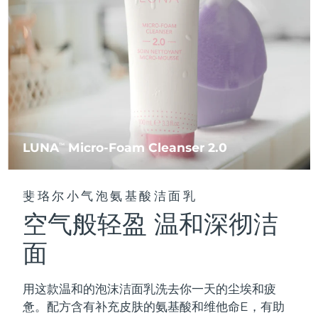
FAQ™ 101
FAQ™ 201
中国
LUNA™ 4 mini
面部提拉护理
预计送达日期
8/9/26
NEW
issa™ 4 smile
UFO™ 3 mini
Clinical anti-aging
LED mask
For young skin, T-zone
Premium anti-aging skincare
哥伦比亚
预计送达日期
8/13/26
Hybrid silicone sonic toothbrush
Red light therapy device for young skin
生发
肌肤年轻化
克罗地亚
预计送达日期
8/9/26
FAQ™ 102
FAQ™ 202
LUNA™ 4 go
BEAR™ 设备
FAQ™ 301
FAQ™ 501
issa™ 4 baby
UFO™ 3 go
Advanced clinical anti-aging
LED mask
For travel or gym bag
All premium facelift devices
NEW
塞浦路斯
预计送达日期
8/10/26
LED hair strengthening scalp massager
Full-Spectrum Red Light Therapy
For ages 0-3
Portable red light therapy
捷克
预计送达日期
8/9/26
FAQ™ 103
FAQ™ 211
LUNA
Micro-Foam Cleanser 2.0
LUNA™ 护肤
TM
保健品
FAQ™ Scalp Serum
FAQ™ 502
issa™ Teeth Whitening Set
面膜
Luxurious clinical anti-aging set
Anti-aging neck & décolleté LED mask
Premium cleansers & balm
丹麦
预计送达日期
8/9/26
Scalp recovery probiotic serum
Full-Spectrum Red Light Therapy
Dual LED + sonic device & 18% PAP gel
Rejuvenation & hydration
专业治疗
斐珞尔小气泡氨基酸洁面乳
爱沙尼亚
预计送达日期
8/9/26
空气般轻盈 温和深彻洁
FAQ™ P1 Primer
FAQ™ 221
LUNA™ 设备
FAQ™护肤品
ISSA™ 设备
UFO™ 设备
Manuka honey primer
Anti-aging LED hand mask
芬兰
FAQ™ Red Light Serum
预计送达日期
8/9/26
All facial cleansing devices
面
All FAQ™ skincare
All silicone sonic toothbrushes
All deep facial hydration devices
法国
预计送达日期
8/9/26
脱毛
身体护理
用这款温和的泡沫洁面乳洗去你一天的尘埃和疲
FAQ™护肤品
FAQ™护肤品
PEACH™ 2 Pro Max
BEAR™ 2 body
FAQ™产品
FAQ™ skincare
法属波利尼西亚
预计送达日期
8/13/26
惫。配方含有补充皮肤的氨基酸和维他命E，有助
All FAQ™ skincare
All FAQ™ skincare