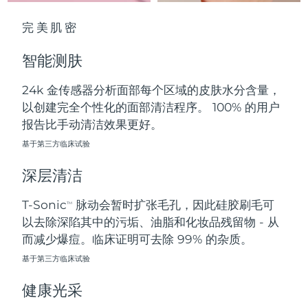
中国澳门特别行政区
预计送达日期
8/11/26
完美肌密
马来西亚
预计送达日期
8/12/26
智能测肤
马耳他
预计送达日期
8/9/26
24k 金传感器分析面部每个区域的皮肤水分含量，
以创建完全个性化的面部清洁程序。 100% 的用户
墨西哥
预计送达日期
8/13/26
报告比手动清洁效果更好。
摩纳哥
基于第三方临床试验
预计送达日期
8/10/26
深层清洁
荷兰
预计送达日期
8/9/26
T-Sonic
脉动会暂时扩张毛孔，因此硅胶刷毛可
TM
新西兰
预计送达日期
8/9/26
以去除深陷其中的污垢、油脂和化妆品残留物 - 从
而减少爆痘。临床证明可去除 99% 的杂质。
挪威
预计送达日期
8/9/26
基于第三方临床试验
阿曼
预计送达日期
8/12/26
健康光采
菲律宾
预计送达日期
8/12/26