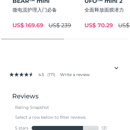
BEAR™ mini
UFO™ mini 2
微电流护理入门必备
全面释放面膜潜力
US$ 169.69
US$ 239
US$ 70.29
US$
4.5
(171)
Write a review
4.5
out
of
5
stars,
average
rating
value.
Read
171
Reviews.
Same