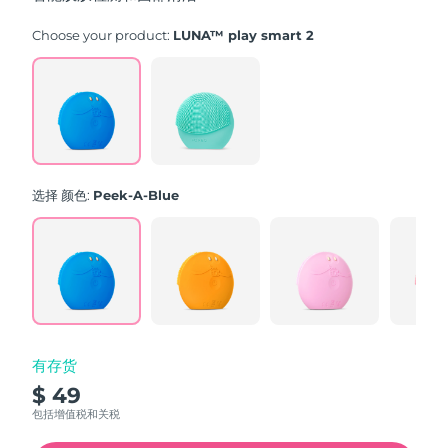
stars,
average
rating
Choose your product:
LUNA™ play smart 2
value.
Read
171
Reviews.
Same
page
link.
选择 颜色:
Peek-A-Blue
有存货
$ 49
包括增值税和关税