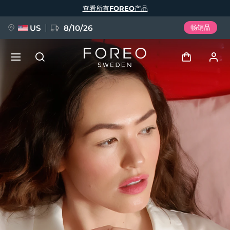
跳
查看所有FOREO产品
转
到
主
要
US
8/10/26
畅销品
内
容
新品
登录
语言
BREAKING NEWS
用户信息
English
Deutsch
Español
我的设备
FAQ™ Pure Beauty-Tech Elixir
Français
Italiano
Português
我的订单
Polski
Svenska
Русский
Türkçe
简体中文
繁體中文
我的地址
issa™ Teeth Whitening Set
我的订阅