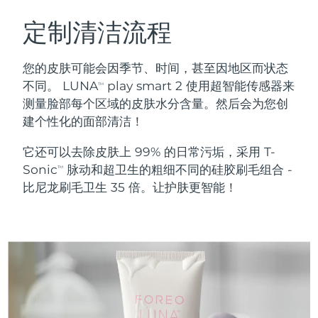
瑞典美肤护理
奥地利
预计送达日期
8/9/26
定制清洁流程
巴林
预计送达日期
8/10/26
您的皮肤可能会因季节、时间，甚至因地区而状态
面部清洁
紧致提拉
不同。 LUNA
play smart 2 使用超智能传感器来
TM
比利时
预计送达日期
8/9/26
测量脸部每个区域的皮肤水分含量。然后会为您创
LUNA™ 4 套装
BEAR™ 2 套装
建个性化的面部清洁！
百慕大
预计送达日期
8/15/26
Anti-aging massage
Microcurrent toning
它还可以去除皮肤上 99% 的日常污垢，采用 T-
波斯尼亚和黑塞哥维那
预计送达日期
8/12/26
Sonic
脉动和超卫生的粗细不同的硅胶刷毛组合 -
补水保湿
口腔护理
TM
LUNA™ 4 Plus
BEAR™ 2 go
比尼龙刷毛卫生 35 倍。让护肤更智能！
文莱
预计送达日期
8/14/26
UFO™ 3 套装
issa™ 4
Massage, LED heating
Microcurrent toning on-the-go
FAQ™ 抗老护理
Deep facial hydration
Hybrid silicone sonic toothbrush
保加利亚
预计送达日期
8/9/26
NEW
LUNA™ 4 Men
BEAR™ 2 eyes & lips
加拿大
预计送达日期
8/13/26
UFO™ 3 LED
issa™ 4 plus
For men, anti-aging massage
Microcurrent line smoothing device
Near-infrared and red light therapy
Smart hybrid silicone sonic toothbrush
智利
预计送达日期
8/13/26
device
抗老
LED治疗