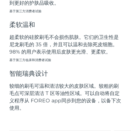
到更好的护肤品吸收。
斯洛伐克
预计送达日期
8/9/26
基于第三方消费者试验
斯洛文尼亚
预计送达日期
8/9/26
柔软温和
南非
预计送达日期
8/17/26
超柔软的硅胶刷毛不会损伤肌肤。它们的卫生性是
尼龙刷毛的 35 倍，并且可以温和去除死皮细胞。
韩国
预计送达日期
8/11/26
98% 的用户表示使用后皮肤更光滑、更柔软。
西班牙
基于第三方临床和消费者试验
预计送达日期
8/9/26
智能瑞典设计
瑞典
预计送达日期
8/9/26
较细的刷毛可温和清洁较大的皮肤区域。较粗的刷
瑞士
预计送达日期
8/9/26
毛点可深层清洁 T 区等油性区域。可以自动将自定
义程序从 FOREO app同步到您的设备，以备下次
台湾
预计送达日期
8/14/26
使用。
泰国
预计送达日期
8/13/26
土耳其
预计送达日期
8/10/26