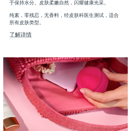
Professional IPL hair removal device
Microcurrent body toning
All hair treatments
All FAQ™ skincare
于保持水分。皮肤柔嫩自然，闪耀健康光采。
德国
预计送达日期
8/9/26
纯素，零残忍，无香料，经皮肤科医生测试，适合
FAQ™产品
FAQ™产品
痘肌护理
眼部护理
直布罗陀
所有皮肤类型。
PEACH™ 2
LUNA™ 4 body
预计送达日期
8/13/26
FAQ™ products
All anti-aging treatments
All LED treatments
ESPADA™ 2 plus
BEAR™ 2 eyes & lips
IPL hair removal
Massaging body brush
All toning treatments
了解详情
希腊
预计送达日期
8/9/26
Recurring acne LED therapy
Microcurrent line smoothing device
中国香港特别行政区
预计送达日期
8/10/26
PEACH™ 2 go
SUPERCHARGED™ serum
护发
毛孔护理
ESPADA™ 2
IRIS™ 2
Travel-friendly IPL hair removal
Firming body serum
匈牙利
LUNA™ 4 hair
预计送达日期
8/9/26
KIWI™ derma
Acne treatment device
Rejuvenating eye massager
NEW
2-in-1 LED scalp massager
Diamond microdermabrasion .
冰岛
预计送达日期
8/10/26
PEACH™ Cooling Prep Gel
ESPADA™ Blemish Solution
眼部护肤
牙齿美白
Cooling IPL hair removal gel
印度尼西亚
预计送达日期
8/7/26
FLIP™ play advanced
KIWI™
Concentrated acne gel
Advanced eye care treatment
issa™ Teeth Whitening Set
LED light hairbrush
Blackhead remover
爱尔兰
预计送达日期
8/9/26
更多的
Dual LED + sonic device & 18% PAP gel
ESPADA™ 设备
眼部护理设备
马恩岛
预计送达日期
8/11/26
LUNA™ Dual-Peptide Scalp
KIWI™ 皮肤护理
All acne treatment devices
All revitalizing eye massagers
Serum
issa™ Teeth Whitening Gel