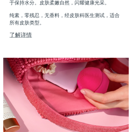
Professional IPL hair removal device
Microcurrent body toning
All hair treatments
All FAQ™ skincare
于保持水分。皮肤柔嫩自然，闪耀健康光采。
德国
预计送达日期
09/08/2026
纯素，零残忍，无香料，经皮肤科医生测试，适合
FAQ™产品
FAQ™产品
痘肌护理
眼部护理
直布罗陀
所有皮肤类型。
PEACH™ 2
LUNA™ 4 body
预计送达日期
13/08/2026
FAQ™ products
All anti-aging treatments
All LED treatments
ESPADA™ 2 plus
BEAR™ 2 eyes & lips
IPL hair removal
Massaging body brush
All toning treatments
了解详情
希腊
预计送达日期
09/08/2026
Recurring acne LED therapy
Microcurrent line smoothing device
中国香港特别行政区
预计送达日期
10/08/2026
PEACH™ 2 go
SUPERCHARGED™ serum
护发
毛孔护理
ESPADA™ 2
IRIS™ 2
Travel-friendly IPL hair removal
Firming body serum
匈牙利
LUNA™ 4 hair
预计送达日期
09/08/2026
KIWI™ derma
Acne treatment device
Rejuvenating eye massager
NEW
2-in-1 LED scalp massager
Diamond microdermabrasion .
冰岛
预计送达日期
10/08/2026
PEACH™ Cooling Prep Gel
ESPADA™ Blemish Solution
眼部护肤
牙齿美白
Cooling IPL hair removal gel
印度尼西亚
预计送达日期
07/08/2026
FLIP™ play advanced
KIWI™
Concentrated acne gel
Advanced eye care treatment
issa™ Teeth Whitening Set
LED light hairbrush
Blackhead remover
爱尔兰
预计送达日期
09/08/2026
更多的
Dual LED + sonic device & 18% PAP gel
ESPADA™ 设备
眼部护理设备
马恩岛
预计送达日期
11/08/2026
LUNA™ Dual-Peptide Scalp
KIWI™ 皮肤护理
All acne treatment devices
All revitalizing eye massagers
Serum
issa™ Teeth Whitening Gel