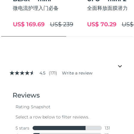
微电流护理入门必备
全面释放面膜潜力
US$ 169.69
US$ 239
US$ 70.29
US$
4.5
(171)
Write a review
4.5
out
of
5
stars,
average
rating
value.
Read
171
Reviews.
Same
page