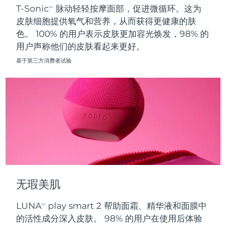
T-Sonic
脉动轻轻按摩面部，促进微循环。这为
TM
皮肤细胞提供氧气和营养，从而获得更健康的肤
波兰
预计送达日期
10/08/2026
色。 100% 的用户表示皮肤更加容光焕发，98% 的
用户声称他们的皮肤看起来更好。
葡萄牙
预计送达日期
09/08/2026
基于第三方消费者试验
波多黎各
预计送达日期
11/08/2026
卡塔尔
预计送达日期
10/08/2026
留尼汪
预计送达日期
14/08/2026
罗马尼亚
预计送达日期
09/08/2026
俄罗斯
预计送达日期
17/08/2026
无瑕美肌
沙特阿拉伯
预计送达日期
10/08/2026
LUNA
play smart 2 帮助面霜、精华液和面膜中
TM
新加坡
预计送达日期
11/08/2026
的活性成分深入皮肤。 98% 的用户在使用后体验