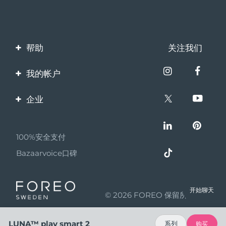
帮助
关注我们
联系我们
我的帐户
订单与运输
产品注册
企业
保修与退换货
客服支持
关于FOREO
常见问题
100%安全支付
伙伴计划
电池信息
Bazaarvoice口碑
联盟新闻
MYSA
开始聊天
© 2026 FOREO 保留所有权利
成为合作伙伴
使用条款
LUNA™ play smart 2
系列
购买