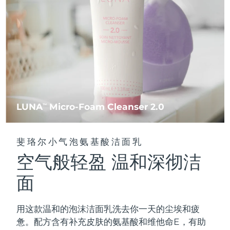
FAQ™ 101
FAQ™ 201
中国
LUNA™ 4 mini
面部提拉护理
预计送达日期
09/08/2026
NEW
issa™ 4 smile
UFO™ 3 mini
Clinical anti-aging
LED mask
For young skin, T-zone
Premium anti-aging skincare
哥伦比亚
预计送达日期
13/08/2026
Hybrid silicone sonic toothbrush
Red light therapy device for young skin
生发
肌肤年轻化
克罗地亚
预计送达日期
09/08/2026
FAQ™ 102
FAQ™ 202
LUNA™ 4 go
BEAR™ 设备
FAQ™ 301
FAQ™ 501
issa™ 4 baby
UFO™ 3 go
Advanced clinical anti-aging
LED mask
For travel or gym bag
All premium facelift devices
NEW
塞浦路斯
预计送达日期
10/08/2026
LED hair strengthening scalp massager
Full-Spectrum Red Light Therapy
For ages 0-3
Portable red light therapy
捷克
预计送达日期
09/08/2026
FAQ™ 103
FAQ™ 211
LUNA
Micro-Foam Cleanser 2.0
LUNA™ 护肤
TM
保健品
FAQ™ Scalp Serum
FAQ™ 502
issa™ Teeth Whitening Set
面膜
Luxurious clinical anti-aging set
Anti-aging neck & décolleté LED mask
Premium cleansers & balm
丹麦
预计送达日期
09/08/2026
Scalp recovery probiotic serum
Full-Spectrum Red Light Therapy
Dual LED + sonic device & 18% PAP gel
Rejuvenation & hydration
专业治疗
斐珞尔小气泡氨基酸洁面乳
爱沙尼亚
预计送达日期
09/08/2026
空气般轻盈 温和深彻洁
FAQ™ P1 Primer
FAQ™ 221
LUNA™ 设备
FAQ™护肤品
ISSA™ 设备
UFO™ 设备
Manuka honey primer
Anti-aging LED hand mask
芬兰
FAQ™ Red Light Serum
预计送达日期
09/08/2026
All facial cleansing devices
面
All FAQ™ skincare
All silicone sonic toothbrushes
All deep facial hydration devices
法国
预计送达日期
09/08/2026
脱毛
身体护理
用这款温和的泡沫洁面乳洗去你一天的尘埃和疲
FAQ™护肤品
FAQ™护肤品
PEACH™ 2 Pro Max
BEAR™ 2 body
FAQ™产品
FAQ™ skincare
法属波利尼西亚
预计送达日期
13/08/2026
惫。配方含有补充皮肤的氨基酸和维他命E，有助
All FAQ™ skincare
All FAQ™ skincare