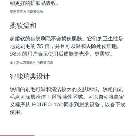
到更好的护肤品吸收。
斯洛伐克
预计送达日期
09/08/2026
基于第三方消费者试验
斯洛文尼亚
预计送达日期
09/08/2026
柔软温和
南非
预计送达日期
17/08/2026
超柔软的硅胶刷毛不会损伤肌肤。它们的卫生性是
尼龙刷毛的 35 倍，并且可以温和去除死皮细胞。
韩国
预计送达日期
11/08/2026
98% 的用户表示使用后皮肤更光滑、更柔软。
西班牙
基于第三方临床和消费者试验
预计送达日期
09/08/2026
智能瑞典设计
瑞典
预计送达日期
09/08/2026
较细的刷毛可温和清洁较大的皮肤区域。较粗的刷
瑞士
预计送达日期
09/08/2026
毛点可深层清洁 T 区等油性区域。可以自动将自定
义程序从 FOREO app同步到您的设备，以备下次
台湾
预计送达日期
14/08/2026
使用。
泰国
预计送达日期
13/08/2026
土耳其
预计送达日期
10/08/2026