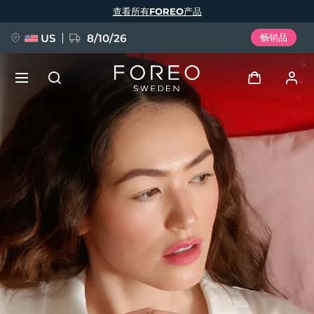
跳
查看所有FOREO产品
转
到
主
要
US
8/10/26
畅销品
内
容
新品
登录
语言
BREAKING NEWS
用户信息
English
Deutsch
Español
我的设备
FAQ™ Pure Beauty-Tech Elixir
Français
Italiano
Português
我的订单
Polski
Svenska
Русский
Türkçe
简体中文
繁體中文
我的地址
issa™ Teeth Whitening Set
我的订阅