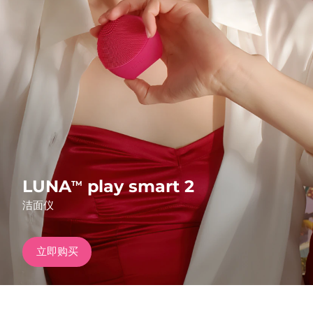
发货国家
美国
预计送达日期
10/08/2026
FAQ™ Dual LED Panel
英国
预计送达日期
09/08/2026
热门产品
西班牙
预计送达日期
09/08/2026
澳大利亚
预计送达日期
12/08/2026
法国
预计送达日期
09/08/2026
LUNA
play smart 2
TM
特别优惠
畅销产品
洁面仪
德国
预计送达日期
09/08/2026
加拿大
预计送达日期
13/08/2026
立即购买
红光疗法
澳大利亚
预计送达日期
12/08/2026