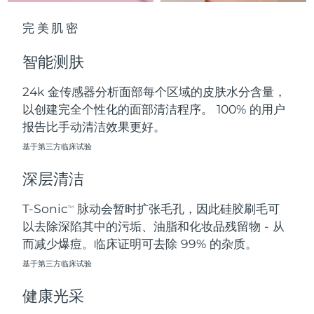
中国澳门特别行政区
预计送达日期
11/08/2026
完美肌密
马来西亚
预计送达日期
12/08/2026
智能测肤
马耳他
预计送达日期
09/08/2026
24k 金传感器分析面部每个区域的皮肤水分含量，
以创建完全个性化的面部清洁程序。 100% 的用户
墨西哥
预计送达日期
13/08/2026
报告比手动清洁效果更好。
摩纳哥
基于第三方临床试验
预计送达日期
10/08/2026
深层清洁
荷兰
预计送达日期
09/08/2026
T-Sonic
脉动会暂时扩张毛孔，因此硅胶刷毛可
TM
新西兰
预计送达日期
09/08/2026
以去除深陷其中的污垢、油脂和化妆品残留物 - 从
而减少爆痘。临床证明可去除 99% 的杂质。
挪威
预计送达日期
09/08/2026
基于第三方临床试验
阿曼
预计送达日期
12/08/2026
健康光采
菲律宾
预计送达日期
12/08/2026