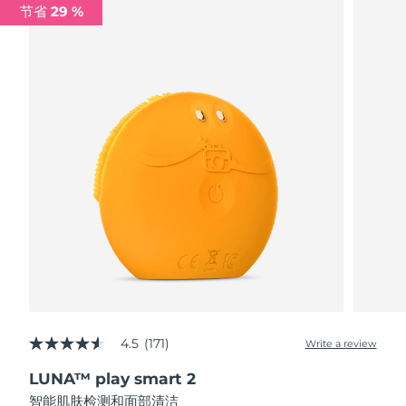
节省 29 %
阿拉伯联合酋长国
预计送达日期
10/08/2026
英国
预计送达日期
09/08/2026
美国
预计送达日期
10/08/2026
乌兹别克斯坦
预计送达日期
14/08/2026
越南
预计送达日期
15/08/2026
4.5
(171)
Write a review
4.5
out
LUNA™ play smart 2
of
5
智能肌肤检测和面部清洁