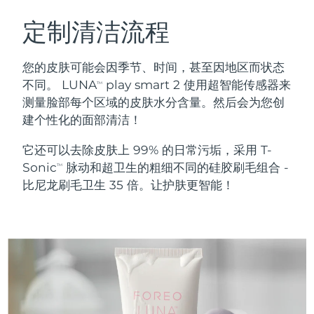
瑞典美肤护理
奥地利
预计送达日期
09/08/2026
定制清洁流程
巴林
预计送达日期
10/08/2026
您的皮肤可能会因季节、时间，甚至因地区而状态
面部清洁
紧致提拉
不同。 LUNA
play smart 2 使用超智能传感器来
TM
比利时
预计送达日期
09/08/2026
测量脸部每个区域的皮肤水分含量。然后会为您创
LUNA™ 4 套装
BEAR™ 2 套装
建个性化的面部清洁！
百慕大
预计送达日期
15/08/2026
Anti-aging massage
Microcurrent toning
它还可以去除皮肤上 99% 的日常污垢，采用 T-
波斯尼亚和黑塞哥维那
预计送达日期
12/08/2026
Sonic
脉动和超卫生的粗细不同的硅胶刷毛组合 -
补水保湿
口腔护理
TM
LUNA™ 4 Plus
BEAR™ 2 go
比尼龙刷毛卫生 35 倍。让护肤更智能！
文莱
预计送达日期
14/08/2026
UFO™ 3 套装
issa™ 4
Massage, LED heating
Microcurrent toning on-the-go
FAQ™ 抗老护理
Deep facial hydration
Hybrid silicone sonic toothbrush
保加利亚
预计送达日期
09/08/2026
NEW
LUNA™ 4 Men
BEAR™ 2 eyes & lips
加拿大
预计送达日期
13/08/2026
UFO™ 3 LED
issa™ 4 plus
For men, anti-aging massage
Microcurrent line smoothing device
Near-infrared and red light therapy
Smart hybrid silicone sonic toothbrush
智利
预计送达日期
13/08/2026
device
抗老
LED治疗