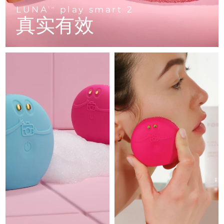
Advanced pore care essentials
以色列
预计送达日期
13/08/2026
For healthy hair
LUNA
play smart 2
18% PAP
TM
护肤品
男士
真实有效
意大利
预计送达日期
09/08/2026
日本
预计送达日期
12/08/2026
泽西岛
预计送达日期
14/08/2026
全部购买
哈萨克斯坦
预计送达日期
11/08/2026
FOREO APP
科威特
预计送达日期
09/08/2026
关于我们
拉脱维亚
预计送达日期
09/08/2026
黎巴嫩
预计送达日期
10/08/2026
立陶宛
预计送达日期
09/08/2026
卢森堡
预计送达日期
09/08/2026