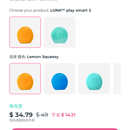
stars,
average
rating
Choose your product:
LUNA™ play smart 2
value.
Read
171
Reviews.
Same
page
link.
选择 颜色:
Lemon Squeezy
有存货
$ 34.79
$ 49
节省
$ 14.21
包括增值税和关税