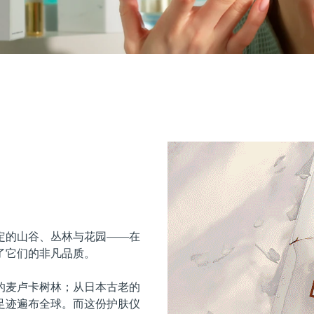
定的山谷、丛林与花园——在
了它们的非凡品质。
的麦卢卡树林；从日本古老的
足迹遍布全球。而这份护肤仪