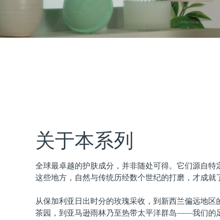
issa™ Teeth Whitening Set
FAQ™ Dual LED Panel
热门产品
关于本系列
全球最卓越的护肤成分，并非随处可得。它们源自特
特别优惠
畅销产品
这些地方，自然与传统历经数个世纪的打磨，才成就
从保加利亚日出时分的玫瑰采收，到新西兰偏远地区
茶园，到亚马逊雨林乃至热带太平洋群岛——我们的