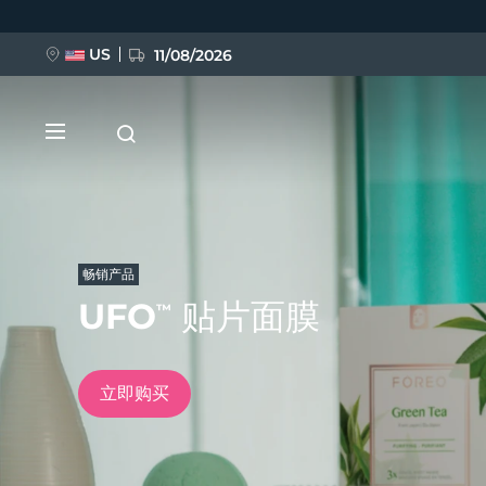
跳
转
到
主
US
11/08/2026
要
内
容
畅销产品
UFO
贴片面膜
™
新品
BREAKING NEWS
立即购买
FAQ™ Pure Beauty-Tech Elixir