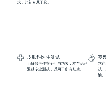
式，此刻专属于您。
红光疗法
瑞典美肤护理
面部清洁
紧致提拉
LUNA™ 4 套装
BEAR™ 2 套装
皮肤科医生测试
零
Anti-aging massage
Microcurrent toning
为确保最佳安全性与功效，本产品已
本产
通过专业测试，适用于所有肤质。
试。
补水保湿
口腔护理
油。
LUNA™ 4 Plus
BEAR™ 2 go
UFO™ 3 套装
issa™ 4
Massage, LED heating
Microcurrent toning on-the-go
Deep facial hydration
Hybrid silicone sonic toothbrush
FAQ™ 抗老护理
LUNA™ 4 Men
BEAR™ 2 eyes & lips
NEW
UFO™ 3 LED
issa™ 4 plus
For men, anti-aging massage
Microcurrent line smoothing device