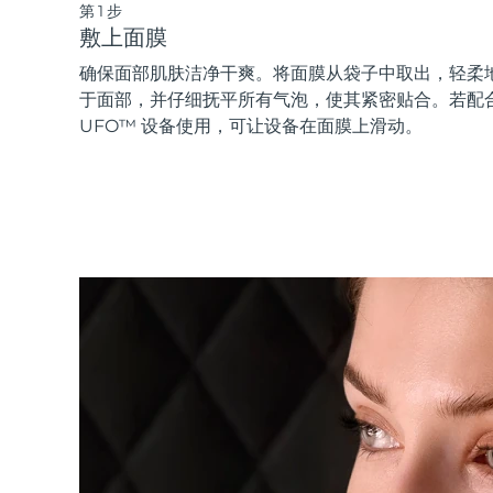
第1步
敷上面膜
确保面部肌肤洁净干爽。将面膜从袋子中取出，轻柔
于面部，并仔细抚平所有气泡，使其紧密贴合。若配
UFO™ 设备使用，可让设备在面膜上滑动。