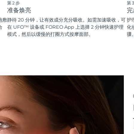
第2步
第
准备焕亮
完
地敷
静待 20 分钟，让有效成分充分吸收。如需加速吸收，可
护
合
在 UFO™ 设备或 FOREO App 上选择 2 分钟快速护理
化
模式，然后以缓慢的打圈方式按摩面部。
骤