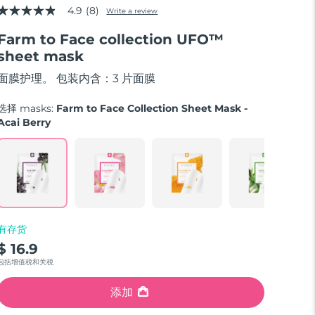
4.9
(8)
Write a review
4.9
out
Farm to Face collection UFO™
of
5
sheet mask
stars,
average
面膜护理。 包装内含：3 片面膜
rating
value.
Read
选择 masks:
Farm to Face Collection Sheet Mask -
8
Acai Berry
Reviews.
Same
page
link.
有存货
$ 16.9
包括增值税和关税
添加