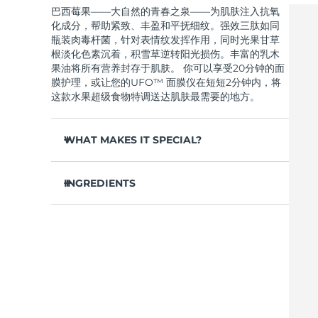
巴西莓果——大自然的青春之泉——为肌肤注入抗氧
Near-infrared and red light therapy device
Smart hybrid silicone sonic toothbrush
化成分，帮助紧致、丰盈和平抚细纹。强效三肽如同
抗老
LED治疗
瓶装肉毒杆菌，针对表情纹发挥作用，同时光果甘草
LUNA™ 4 mini
面部提拉护理
根淡化色素沉着，积雪草逆转阳光损伤。丰富的乳木
FAQ™ 101
FAQ™ 201
UFO™ 3 mini
issa™ 4 smile
For young skin, T-zone
Premium anti-aging skincare
NEW
果油将所有营养封存于肌肤。 你可以享受20分钟的面
Clinical anti-aging
LED mask
Red light therapy device for young skin
Hybrid silicone sonic toothbrush
膜护理，或让您的UFO™ 面膜仪在短短2分钟内，将
这款水果超级食物特调送达肌肤最需要的地方。
生发
LUNA™ 4 go
BEAR™ 设备
肌肤年轻化
FAQ™ 102
FAQ™ 202
UFO™ 3 go
issa™ 4 baby
For travel or gym bag
All premium facelift devices
FAQ™ 301
FAQ™ 501
WHAT MAKES IT SPECIAL?
Advanced clinical anti-aging
LED mask
Portable red light therapy
For ages 0-3
NEW
LED hair strengthening scalp massager
Full-Spectrum Red Light Therapy
橄榄油和霍霍巴籽油滋养肌肤，恢复油脂平衡——
LUNA™ 护肤
深层补水，毛孔不堵塞。
INGREDIENTS
FAQ™ 103
FAQ™ 211
保健品
面膜
issa™ Teeth Whitening Set
Premium cleansers & balm
虎杖、维生素E和绿茶成分形成抗氧化屏障，抵御肌
FAQ™ Scalp Serum
FAQ™ 502
Luxurious clinical anti-aging set
Anti-aging neck & décolleté LED mask
Rejuvenation & hydration
Dual LED + sonic device & 18% PAP gel
水/水/水，鲸蜡醇乙基己酸酯，丁二醇，甘油，巴西莓
肤过早老化。
Scalp recovery probiotic serum
Full-Spectrum Red Light Therapy
果提取物，乳木果油，霍霍巴籽油，1,2-己二醇，羟基
显著丰盈紧致肌肤，令肤色提拉紧致，焕发神采，
苯乙酮，泛醇，季戊四醇四乙基己酸酯，聚甘油-3甲基
LUNA™ 设备
专业治疗
容光焕发。
葡萄糖二硬脂酸酯，鲸蜡硬脂醇，山梨坦倍半油酸
FAQ™ P1 Primer
FAQ™ 221
UFO™ 设备
ISSA™ 设备
All facial cleansing devices
酯，尿囊素，氨丁三醇，甘油硬脂酸酯，丙烯酸
FAQ™护肤品
快速吸收，清爽不油腻——肌肤柔软光滑，妆前打
Manuka honey primer
Anti-aging LED hand mask
FAQ™ Red Light Serum
All deep facial hydration devices
All silicone sonic toothbrushes
酯/C10-30烷基丙烯酸酯交联聚合物，卡波姆，甘草酸
底，完美上妆。
All FAQ™ skincare
二钾，黄原胶，腺苷，积雪草提取物，香精/香料，生
清新热带香氛，令护理体验升华为感官享受——搭
育酚乙酸酯，虎杖根提取物，黄芩根提取物，油橄榄