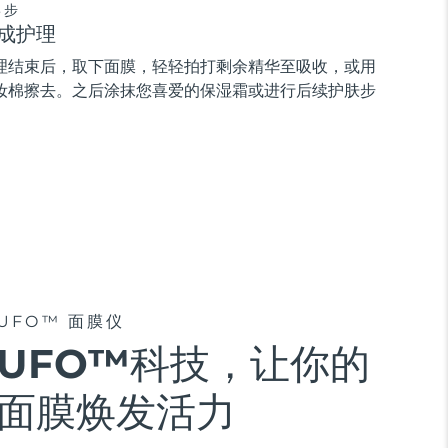
3步
成护理
理结束后，取下面膜，轻轻拍打剩余精华至吸收，或用
妆棉擦去。之后涂抹您喜爱的保湿霜或进行后续护肤步
。
UFO™ 面膜仪
UFO™科技，让你的
面膜焕发活力