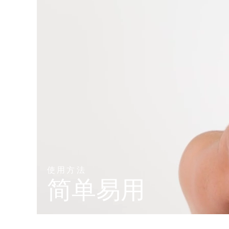
KIWI™ 皮肤护理
All acne treatment devices
All revitalizing eye massagers
Serum
issa™ Teeth Whitening Gel
Advanced pore care essentials
For healthy hair
18% PAP
护肤品
男士
全部购买
FOREO APP
关于我们
使用方法
简单易用