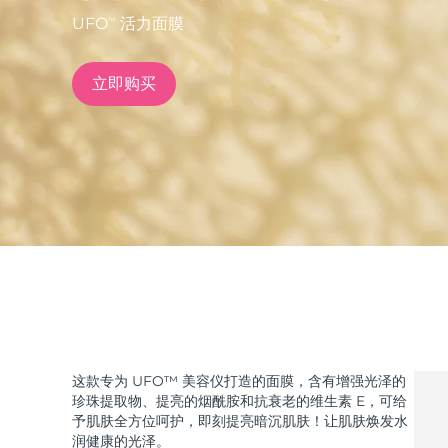
UFO
活力面膜
TM
issa™ Teeth Whitening Set
立即购买
FAQ™ Dual LED Panel
热门产品
特别优惠
畅销产品
这款专为 UFO™ 美容仪打造的面膜，含有增强光泽的
珍珠提取物、提亮的烟酰胺和抗衰老的维生素 E，可给
予肌肤全方位呵护，即刻提亮暗沉肌肤！让肌肤焕发水
润健康的光泽。