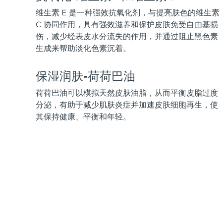
KIWI™ 皮肤护理
All acne treatment devices
All revitalizing eye massagers
Serum
issa™ Teeth Whitening Gel
维生素 E 是一种强效抗氧化剂，与提亮肤色的维生素
Advanced pore care essentials
For healthy hair
18% PAP
C 协同作用，具有强效滋养和保护皮肤免受自由基损
伤，减少经表皮水分流失的作用，并通过阻止黑色素
护肤品
男士
生成来帮助淡化色素沉着。
保湿润肤-荷荷巴油
全部购买
荷荷巴油可以模拟天然皮肤油脂，从而平衡皮脂过度
分泌，有助于减少肌肤炎症并加速皮肤细胞再生，使
其保持健康、平衡和年轻。
FOREO APP
关于我们