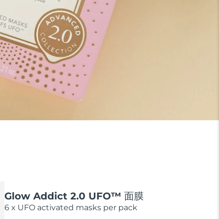
Glow Addict 2.0 UFO™ 面膜
6 x UFO activated masks per pack