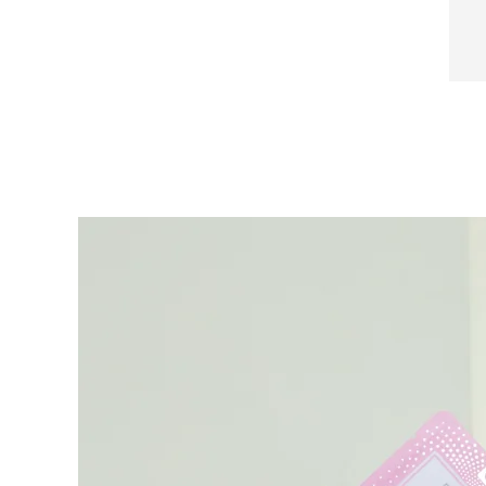
Near-infrared and red light therapy device
Smart hybrid silicone sonic toothbrush
抗老
LED治疗
LUNA™ 4 mini
面部提拉护理
FAQ™ 101
FAQ™ 201
UFO™ 3 mini
issa™ 4 smile
For young skin, T-zone
Premium anti-aging skincare
NEW
Clinical anti-aging
LED mask
Red light therapy device for young skin
Hybrid silicone sonic toothbrush
生发
LUNA™ 4 go
BEAR™ 设备
肌肤年轻化
FAQ™ 102
FAQ™ 202
UFO™ 3 go
issa™ 4 baby
For travel or gym bag
All premium facelift devices
FAQ™ 301
FAQ™ 501
Advanced clinical anti-aging
LED mask
Portable red light therapy
For ages 0-3
NEW
LED hair strengthening scalp massager
Full-Spectrum Red Light Therapy
LUNA™ 护肤
FAQ™ 103
FAQ™ 211
保健品
面膜
issa™ Teeth Whitening Set
Premium cleansers & balm
FAQ™ Scalp Serum
FAQ™ 502
Luxurious clinical anti-aging set
Anti-aging neck & décolleté LED mask
Rejuvenation & hydration
Dual LED + sonic device & 18% PAP gel
Scalp recovery probiotic serum
Full-Spectrum Red Light Therapy
LUNA™ 设备
专业治疗
FAQ™ P1 Primer
FAQ™ 221
UFO™ 设备
ISSA™ 设备
All facial cleansing devices
FAQ™护肤品
Manuka honey primer
Anti-aging LED hand mask
FAQ™ Red Light Serum
All deep facial hydration devices
All silicone sonic toothbrushes
All FAQ™ skincare