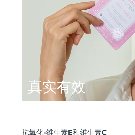
脱毛
FAQ™护肤品
身体护理
FAQ™护肤品
FAQ™产品
FAQ™ skincare
All FAQ™ skincare
All FAQ™ skincare
PEACH™ 2 Pro Max
BEAR™ 2 body
All hair treatments
All FAQ™ skincare
Professional IPL hair removal device
Microcurrent body toning
FAQ™产品
FAQ™产品
痘肌护理
FAQ™ products
眼部护理
All anti-aging treatments
All LED treatments
PEACH™ 2
LUNA™ 4 body
All toning treatments
ESPADA™ 2 plus
BEAR™ 2 eyes & lips
IPL hair removal
Massaging body brush
Recurring acne LED therapy
Microcurrent line smoothing device
PEACH™ 2 go
SUPERCHARGED™ serum
护发
毛孔护理
ESPADA™ 2
IRIS™ 2
Travel-friendly IPL hair removal
Firming body serum
LUNA™ 4 hair
KIWI™ derma
真实有效
Acne treatment device
Rejuvenating eye massager
NEW
2-in-1 LED scalp massager
Diamond microdermabrasion .
PEACH™ Cooling Prep Gel
ESPADA™ Blemish Solution
眼部护肤
牙齿美白
Cooling IPL hair removal gel
FLIP™ play advanced
KIWI™
Concentrated acne gel
Advanced eye care treatment
issa™ Teeth Whitening Set
LED light hairbrush
Blackhead remover
Dual LED + sonic device & 18% PAP gel
更多的
ESPADA™ 设备
眼部护理设备
抗氧化-维生素E和维生素C
LUNA™ Dual-Peptide Scalp