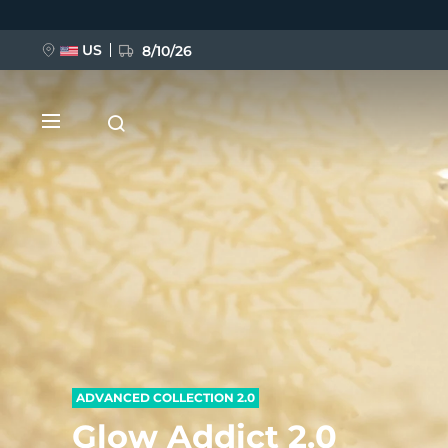
跳
转
到
主
US
8/10/26
要
内
容
新品
BREAKING NEWS
FAQ™ Pure Beauty-Tech Elixir
ADVANCED COLLECTION 2.0
Glow Addict 2.0