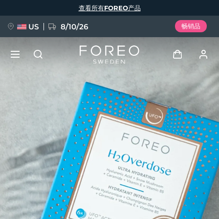
跳
查看所有FOREO产品
转
到
主
要
US
8/10/26
畅销品
内
容
新品
登录
语言
BREAKING NEWS
用户信息
English
Deutsch
Español
我的设备
FAQ™ Pure Beauty-Tech Elixir
Français
Italiano
Português
我的订单
Polski
Svenska
Русский
Türkçe
简体中文
繁體中文
我的地址
issa™ Teeth Whitening Set
我的订阅