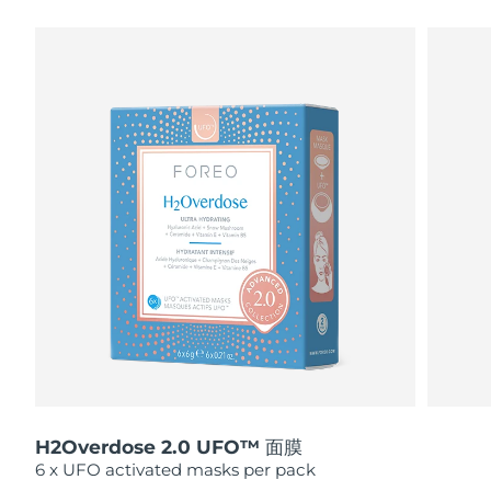
瑞典美肤护理
奥地利
预计送达日期
8/9/26
巴林
预计送达日期
8/10/26
面部清洁
紧致提拉
比利时
预计送达日期
8/9/26
LUNA™ 4 套装
BEAR™ 2 套装
百慕大
预计送达日期
8/15/26
Anti-aging massage
Microcurrent toning
波斯尼亚和黑塞哥维那
预计送达日期
8/12/26
补水保湿
口腔护理
LUNA™ 4 Plus
BEAR™ 2 go
文莱
预计送达日期
8/14/26
UFO™ 3 套装
issa™ 4
Massage, LED heating
Microcurrent toning on-the-go
FAQ™ 抗老护理
Deep facial hydration
Hybrid silicone sonic toothbrush
保加利亚
预计送达日期
8/9/26
NEW
LUNA™ 4 Men
BEAR™ 2 eyes & lips
加拿大
预计送达日期
8/13/26
UFO™ 3 LED
issa™ 4 plus
For men, anti-aging massage
Microcurrent line smoothing device
Near-infrared and red light therapy
Smart hybrid silicone sonic toothbrush
H2Overdose 2.0 UFO™ 面膜
智利
预计送达日期
8/13/26
device
抗老
LED治疗
6 x UFO activated masks per pack