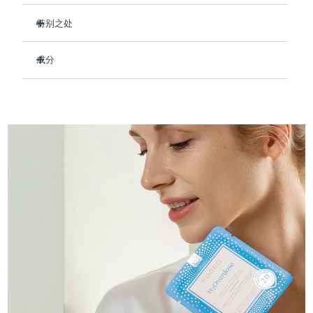
Professional IPL hair removal device
Microcurrent body toning
All hair treatments
All FAQ™ skincare
德国
预计送达日期
8/9/26
特别之处
FAQ™产品
FAQ™产品
痘肌护理
眼部护理
临床证明，使用后可保持肌肤水润长达 8 小时。
直布罗陀
PEACH™ 2
LUNA™ 4 body
预计送达日期
8/13/26
FAQ™ products
All anti-aging treatments
成分
All LED treatments
即刻舒缓干燥肌肤，令肌肤柔软水润
ESPADA™ 2 plus
BEAR™ 2 eyes & lips
IPL hair removal
Massaging body brush
All toning treatments
减少细纹和皱纹，打造新嫩润泽肌肤。
Aqua/Water/Eau, Glycerin, Butylene Glycol, Dipropylene
希腊
预计送达日期
8/9/26
Recurring acne LED therapy
Microcurrent line smoothing device
Glycol, Decyl Cocoate, Sodium Hyaluronate, Tremella
强化皮肤的天然屏障，防止水分流失。
Fuciformis Sporocarp Extract, Simmondsia Chinensis
中国香港特别行政区
预计送达日期
8/10/26
防止提前衰老并保护皮肤免受自由基的侵害。
(Jojoba) Seed Oil, Portulaca Oleracea Extract, Ceramide 3,
PEACH™ 2 go
SUPERCHARGED™ serum
护发
毛孔护理
Xylitylglucoside, Anhydroxylitol, Xylitol, Tocopheryl Acetate,
ESPADA™ 2
IRIS™ 2
91%的天然成分，纯素、零残忍，适合所有肤质。
Travel-friendly IPL hair removal
Firming body serum
Caprylic/Capric Triglyceride, Cetyl Ethylhexanoate,
匈牙利
LUNA™ 4 hair
预计送达日期
8/9/26
KIWI™ derma
Diglycerin, Hydroxyacetophenone, Panthenol, Allantoin,
Acne treatment device
Rejuvenating eye massager
NEW
Cetearyl Olivate, Sorbitan Olivate, Tromethamine,
2-in-1 LED scalp massager
Diamond microdermabrasion .
Caprylic/Capric Glycerides, Acrylates/C10-30 Alkyl Acrylate
冰岛
预计送达日期
8/10/26
Crosspolymer, Carbomer, Caprylyl Glycol, Dipotassium
PEACH™ Cooling Prep Gel
Glycyrrhizate, Ethylhexylglycerin, Xanthan Gum,
ESPADA™ Blemish Solution
眼部护肤
牙齿美白
Cooling IPL hair removal gel
Parfum/Fragrance, Glucose, Hydrogenated Lecithin,
印度尼西亚
预计送达日期
8/7/26
FLIP™ play advanced
KIWI™
Butylphenyl Methylpropional
Concentrated acne gel
Advanced eye care treatment
issa™ Teeth Whitening Set
LED light hairbrush
Blackhead remover
爱尔兰
预计送达日期
8/9/26
更多的
Dual LED + sonic device & 18% PAP gel
ESPADA™ 设备
眼部护理设备
马恩岛
预计送达日期
8/11/26
LUNA™ Dual-Peptide Scalp
KIWI™ 皮肤护理
All acne treatment devices
All revitalizing eye massagers
Serum
issa™ Teeth Whitening Gel