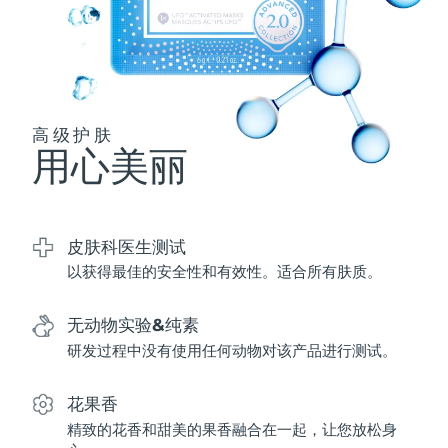
波兰
预计送达日期
8/10/26
葡萄牙
预计送达日期
8/9/26
高级护肤
波多黎各
预计送达日期
8/11/26
用心美丽
卡塔尔
预计送达日期
8/10/26
留尼汪
预计送达日期
8/14/26
皮肤科医生测试
以获得最佳的安全性和有效性。适合所有肤质。
罗马尼亚
预计送达日期
8/9/26
无动物实验&纯素
俄罗斯
预计送达日期
8/17/26
研发过程中没有使用任何动物对该产品进行测试。
沙特阿拉伯
预计送达日期
8/10/26
花果香
新加坡
预计送达日期
8/11/26
精致的花香和甜美的果香融合在一起，让您放松身