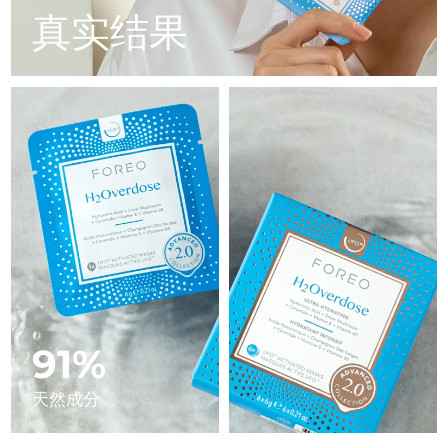
Advanced pore care essentials
以色列
预计送达日期
8/13/26
For healthy hair
真实结果
18% PAP
护肤品
男士
意大利
预计送达日期
8/9/26
日本
预计送达日期
8/12/26
泽西岛
预计送达日期
8/14/26
全部购买
哈萨克斯坦
预计送达日期
8/11/26
FOREO APP
科威特
预计送达日期
8/9/26
关于我们
拉脱维亚
预计送达日期
8/9/26
黎巴嫩
预计送达日期
8/10/26
91%
立陶宛
预计送达日期
8/9/26
天然成分
卢森堡
预计送达日期
8/9/26