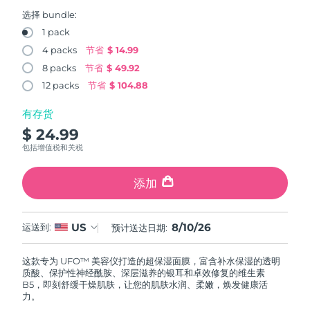
FAQ™ 101
FAQ™ 201
中国
LUNA™ 4 mini
面部提拉护理
预计送达日期
8/9/26
NEW
选择 bundle:
issa™ 4 smile
UFO™ 3 mini
Clinical anti-aging
LED mask
For young skin, T-zone
Premium anti-aging skincare
1 pack
哥伦比亚
预计送达日期
8/13/26
Hybrid silicone sonic toothbrush
Red light therapy device for young skin
4 packs
节省
$ 14.99
生发
肌肤年轻化
8 packs
节省
$ 49.92
克罗地亚
预计送达日期
8/9/26
FAQ™ 102
FAQ™ 202
LUNA™ 4 go
BEAR™ 设备
FAQ™ 301
FAQ™ 501
12 packs
节省
$ 104.88
issa™ 4 baby
UFO™ 3 go
Advanced clinical anti-aging
LED mask
For travel or gym bag
All premium facelift devices
NEW
塞浦路斯
预计送达日期
8/10/26
LED hair strengthening scalp massager
Full-Spectrum Red Light Therapy
For ages 0-3
Portable red light therapy
有存货
$ 24.99
捷克
预计送达日期
8/9/26
FAQ™ 103
FAQ™ 211
LUNA™ 护肤
保健品
包括增值税和关税
FAQ™ Scalp Serum
FAQ™ 502
issa™ Teeth Whitening Set
面膜
Luxurious clinical anti-aging set
Anti-aging neck & décolleté LED mask
Premium cleansers & balm
丹麦
预计送达日期
8/9/26
Scalp recovery probiotic serum
Full-Spectrum Red Light Therapy
Dual LED + sonic device & 18% PAP gel
Rejuvenation & hydration
添加
专业治疗
爱沙尼亚
预计送达日期
8/9/26
FAQ™ P1 Primer
FAQ™ 221
LUNA™ 设备
FAQ™护肤品
8/10/26
US
ISSA™ 设备
运送到:
预计送达日期:
UFO™ 设备
Manuka honey primer
Anti-aging LED hand mask
芬兰
FAQ™ Red Light Serum
预计送达日期
8/9/26
All facial cleansing devices
All FAQ™ skincare
All silicone sonic toothbrushes
All deep facial hydration devices
这款专为 UFO™ 美容仪打造的超保湿面膜，富含补水保湿的透明
法国
预计送达日期
8/9/26
脱毛
身体护理
质酸、保护性神经酰胺、深层滋养的银耳和卓效修复的维生素
FAQ™护肤品
FAQ™护肤品
B5，即刻舒缓干燥肌肤，让您的肌肤水润、柔嫩，焕发健康活
PEACH™ 2 Pro Max
BEAR™ 2 body
FAQ™产品
FAQ™ skincare
法属波利尼西亚
力。
预计送达日期
8/13/26
All FAQ™ skincare
All FAQ™ skincare