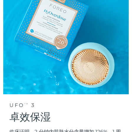
UFO
3
TM
卓效保湿
临床证明，2 分钟内肌肤水分含量增加 126%，1 周