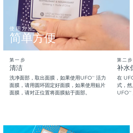
阿拉伯联合酋长国
预计送达日期
8/10/26
英国
预计送达日期
8/9/26
使用方法
简单方便
美国
预计送达日期
8/10/26
乌兹别克斯坦
预计送达日期
8/14/26
第一步
第二步
清洁
补水
越南
预计送达日期
8/15/26
洗净面部，取出面膜，如果使用UFO
活力
在 UF
TM
面膜，请用圆环固定好面膜，如果使用贴片
式，然
面膜，请对正位置将面膜贴于面部。
UFO
TM