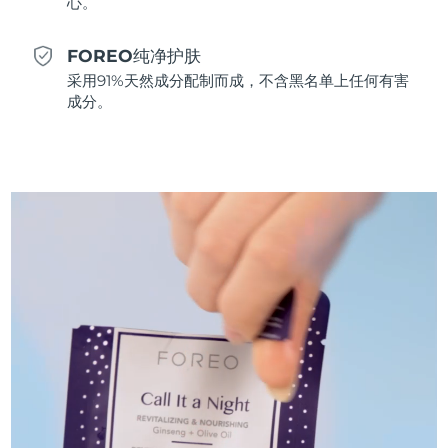
心。
斯洛伐克
预计送达日期
8/9/26
FOREO纯净护肤
斯洛文尼亚
预计送达日期
8/9/26
采用91%天然成分配制而成，不含黑名单上任何有害
成分。
南非
预计送达日期
8/17/26
韩国
预计送达日期
8/11/26
西班牙
预计送达日期
8/9/26
瑞典
预计送达日期
8/9/26
瑞士
预计送达日期
8/9/26
台湾
预计送达日期
8/14/26
泰国
预计送达日期
8/13/26
土耳其
预计送达日期
8/10/26