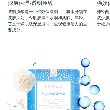
深层保湿-透明质酸
强效
中国澳门特别行政区
预计送达日期
8/11/26
透明质酸是一种强效保湿剂，可将水分锁在
神经酰
皮肤深处，令肌肤持久水润和柔软、年轻。
减少肌
马来西亚
预计送达日期
8/12/26
它是干燥肌肤深层滋润，重现健康活力的重
于减少
马耳他
预计送达日期
8/9/26
要成分。
墨西哥
预计送达日期
8/13/26
摩纳哥
预计送达日期
8/10/26
荷兰
预计送达日期
8/9/26
新西兰
预计送达日期
8/9/26
挪威
预计送达日期
8/9/26
阿曼
预计送达日期
8/12/26
菲律宾
预计送达日期
8/12/26