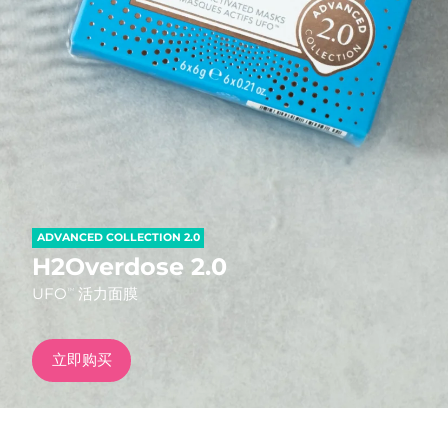
发货国家
美国
预计送达日期
8/10/26
FAQ™ Dual LED Panel
英国
预计送达日期
8/9/26
热门产品
西班牙
预计送达日期
8/9/26
澳大利亚
预计送达日期
8/12/26
ADVANCED COLLECTION 2.0
法国
预计送达日期
8/9/26
H2Overdose 2.0
特别优惠
畅销产品
UFO
活力面膜
TM
德国
预计送达日期
8/9/26
加拿大
预计送达日期
8/13/26
立即购买
红光疗法
澳大利亚
预计送达日期
8/12/26