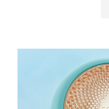
Near-infrared and red light therapy device
Smart hybrid silicone sonic toothbrush
抗老
LED治疗
LUNA™ 4 mini
面部提拉护理
FAQ™ 101
FAQ™ 201
UFO™ 3 mini
issa™ 4 smile
For young skin, T-zone
Premium anti-aging skincare
NEW
Clinical anti-aging
LED mask
Red light therapy device for young skin
Hybrid silicone sonic toothbrush
生发
LUNA™ 4 go
BEAR™ 设备
肌肤年轻化
FAQ™ 102
FAQ™ 202
UFO™ 3 go
issa™ 4 baby
For travel or gym bag
All premium facelift devices
FAQ™ 301
FAQ™ 501
Advanced clinical anti-aging
LED mask
Portable red light therapy
For ages 0-3
NEW
LED hair strengthening scalp massager
Full-Spectrum Red Light Therapy
LUNA™ 护肤
FAQ™ 103
FAQ™ 211
保健品
面膜
issa™ Teeth Whitening Set
Premium cleansers & balm
FAQ™ Scalp Serum
FAQ™ 502
Luxurious clinical anti-aging set
Anti-aging neck & décolleté LED mask
Rejuvenation & hydration
Dual LED + sonic device & 18% PAP gel
Scalp recovery probiotic serum
Full-Spectrum Red Light Therapy
LUNA™ 设备
专业治疗
FAQ™ P1 Primer
FAQ™ 221
UFO™ 设备
ISSA™ 设备
All facial cleansing devices
FAQ™护肤品
Manuka honey primer
Anti-aging LED hand mask
FAQ™ Red Light Serum
All deep facial hydration devices
All silicone sonic toothbrushes
All FAQ™ skincare