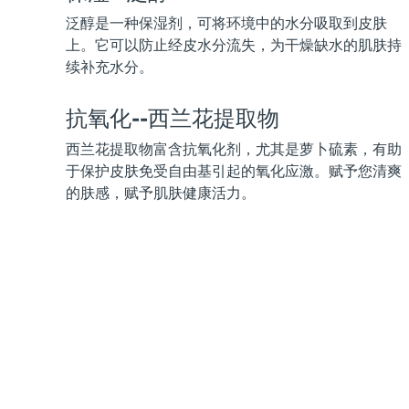
KIWI™ 皮肤护理
All acne treatment devices
All revitalizing eye massagers
Serum
issa™ Teeth Whitening Gel
泛醇是一种保湿剂，可将环境中的水分吸取到皮肤
Advanced pore care essentials
For healthy hair
18% PAP
上。它可以防止经皮水分流失，为干燥缺水的肌肤持
续补充水分。
护肤品
男士
抗氧化--西兰花提取物
西兰花提取物富含抗氧化剂，尤其是萝卜硫素，有助
全部购买
于保护皮肤免受自由基引起的氧化应激。赋予您清爽
的肤感，赋予肌肤健康活力。
FOREO APP
关于我们