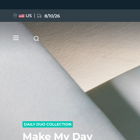
跳
转
到
主
US
8/10/26
要
内
容
新品
BREAKING NEWS
FAQ™ Pure Beauty-Tech Elixir
DAILY DUO COLLECTION
Make My Day