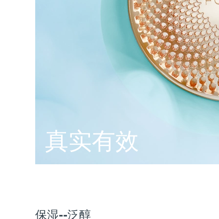
脱毛
FAQ™护肤品
身体护理
FAQ™护肤品
FAQ™产品
FAQ™ skincare
All FAQ™ skincare
All FAQ™ skincare
PEACH™ 2 Pro Max
BEAR™ 2 body
All hair treatments
All FAQ™ skincare
Professional IPL hair removal device
Microcurrent body toning
FAQ™产品
FAQ™产品
痘肌护理
FAQ™ products
眼部护理
All anti-aging treatments
All LED treatments
PEACH™ 2
LUNA™ 4 body
All toning treatments
ESPADA™ 2 plus
BEAR™ 2 eyes & lips
IPL hair removal
Massaging body brush
Recurring acne LED therapy
Microcurrent line smoothing device
PEACH™ 2 go
SUPERCHARGED™ serum
护发
毛孔护理
ESPADA™ 2
IRIS™ 2
Travel-friendly IPL hair removal
Firming body serum
LUNA™ 4 hair
KIWI™ derma
真实有效
Acne treatment device
Rejuvenating eye massager
NEW
2-in-1 LED scalp massager
Diamond microdermabrasion .
PEACH™ Cooling Prep Gel
ESPADA™ Blemish Solution
眼部护肤
牙齿美白
Cooling IPL hair removal gel
FLIP™ play advanced
KIWI™
Concentrated acne gel
Advanced eye care treatment
issa™ Teeth Whitening Set
LED light hairbrush
Blackhead remover
Dual LED + sonic device & 18% PAP gel
更多的
ESPADA™ 设备
眼部护理设备
保湿--泛醇
LUNA™ Dual-Peptide Scalp