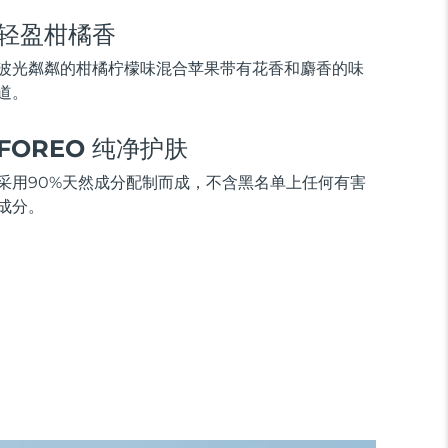
轻盈柑橘香
波光粼粼的柑橘柠檬味混合苹果带有花香和麝香的味
道。
FOREO 纯净护肤
采用90%天然成分配制而成，不含黑名单上任何有害
成分。