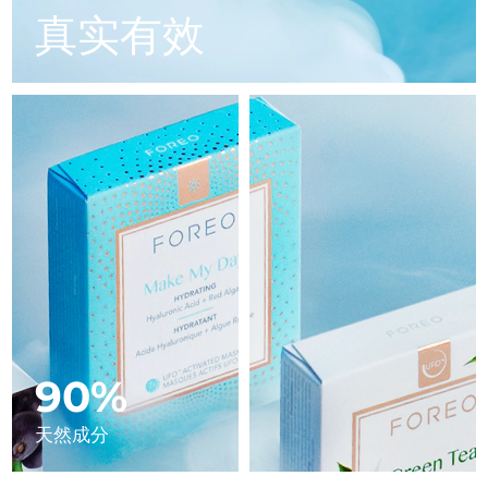
Advanced pore care essentials
以色列
预计送达日期
8/15/26
For healthy hair
真实有效
18% PAP
护肤品
男士
意大利
预计送达日期
8/11/26
日本
预计送达日期
8/14/26
泽西岛
预计送达日期
8/16/26
全部购买
哈萨克斯坦
预计送达日期
8/13/26
FOREO APP
科威特
预计送达日期
8/11/26
关于我们
拉脱维亚
预计送达日期
8/11/26
黎巴嫩
预计送达日期
8/12/26
90%
立陶宛
预计送达日期
8/11/26
天然成分
卢森堡
预计送达日期
8/11/26