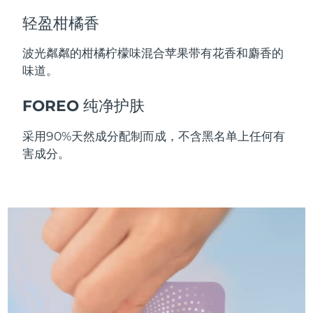
斯洛伐克
预计送达日期
8/11/26
轻盈柑橘香
斯洛文尼亚
预计送达日期
8/11/26
波光粼粼的柑橘柠檬味混合苹果带有花香和麝香的
味道。
南非
预计送达日期
8/19/26
FOREO 纯净护肤
韩国
预计送达日期
8/13/26
采用90%天然成分配制而成，不含黑名单上任何有
西班牙
预计送达日期
8/11/26
害成分。
瑞典
预计送达日期
8/11/26
瑞士
预计送达日期
8/11/26
台湾
预计送达日期
8/16/26
泰国
预计送达日期
8/15/26
土耳其
预计送达日期
8/12/26