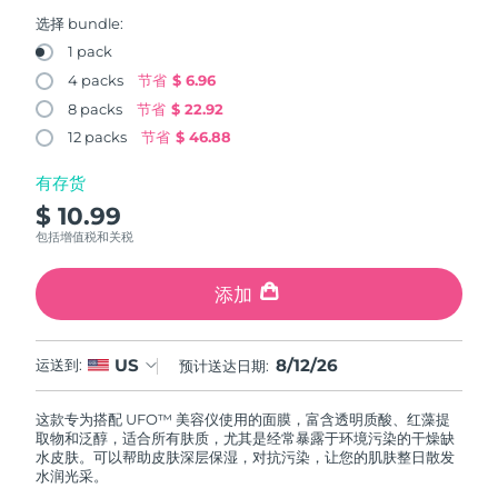
FAQ™ 101
FAQ™ 201
中国
LUNA™ 4 mini
面部提拉护理
预计送达日期
8/11/26
NEW
选择 bundle:
issa™ 4 smile
UFO™ 3 mini
Clinical anti-aging
LED mask
For young skin, T-zone
Premium anti-aging skincare
1 pack
哥伦比亚
预计送达日期
8/15/26
Hybrid silicone sonic toothbrush
Red light therapy device for young skin
4 packs
节省
$ 6.96
生发
肌肤年轻化
8 packs
节省
$ 22.92
克罗地亚
预计送达日期
8/11/26
FAQ™ 102
FAQ™ 202
LUNA™ 4 go
BEAR™ 设备
FAQ™ 301
FAQ™ 501
12 packs
节省
$ 46.88
issa™ 4 baby
UFO™ 3 go
Advanced clinical anti-aging
LED mask
For travel or gym bag
All premium facelift devices
NEW
塞浦路斯
预计送达日期
8/12/26
LED hair strengthening scalp massager
Full-Spectrum Red Light Therapy
For ages 0-3
Portable red light therapy
有存货
$ 10.99
捷克
预计送达日期
8/11/26
FAQ™ 103
FAQ™ 211
LUNA™ 护肤
保健品
包括增值税和关税
FAQ™ Scalp Serum
FAQ™ 502
issa™ Teeth Whitening Set
面膜
Luxurious clinical anti-aging set
Anti-aging neck & décolleté LED mask
Premium cleansers & balm
丹麦
预计送达日期
8/11/26
Scalp recovery probiotic serum
Full-Spectrum Red Light Therapy
Dual LED + sonic device & 18% PAP gel
Rejuvenation & hydration
添加
专业治疗
爱沙尼亚
预计送达日期
8/11/26
FAQ™ P1 Primer
FAQ™ 221
LUNA™ 设备
FAQ™护肤品
8/12/26
US
ISSA™ 设备
运送到:
预计送达日期:
UFO™ 设备
Manuka honey primer
Anti-aging LED hand mask
芬兰
FAQ™ Red Light Serum
预计送达日期
8/11/26
All facial cleansing devices
All FAQ™ skincare
All silicone sonic toothbrushes
All deep facial hydration devices
这款专为搭配 UFO™ 美容仪使用的面膜，富含透明质酸、红藻提
法国
预计送达日期
8/11/26
脱毛
身体护理
取物和泛醇，适合所有肤质，尤其是经常暴露于环境污染的干燥缺
FAQ™护肤品
FAQ™护肤品
水皮肤。可以帮助皮肤深层保湿，对抗污染，让您的肌肤整日散发
PEACH™ 2 Pro Max
BEAR™ 2 body
FAQ™产品
FAQ™ skincare
法属波利尼西亚
水润光采。
预计送达日期
8/15/26
All FAQ™ skincare
All FAQ™ skincare