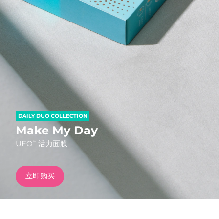
发货国家
美国
预计送达日期
8/12/26
FAQ™ Dual LED Panel
英国
预计送达日期
8/11/26
热门产品
西班牙
预计送达日期
8/11/26
澳大利亚
预计送达日期
8/14/26
DAILY DUO COLLECTION
法国
预计送达日期
8/11/26
Make My Day
特别优惠
畅销产品
UFO
活力面膜
TM
德国
预计送达日期
8/11/26
加拿大
预计送达日期
8/15/26
立即购买
红光疗法
澳大利亚
预计送达日期
8/14/26