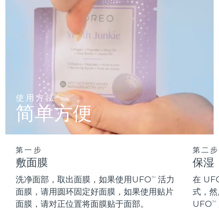
阿拉伯联合酋长国
预计送达日期
8/12/26
英国
预计送达日期
8/11/26
美国
预计送达日期
8/12/26
乌兹别克斯坦
预计送达日期
8/16/26
使用方法
简单方便
越南
预计送达日期
8/17/26
第一步
第二步
敷面膜
保湿
洗净面部，取出面膜，如果使用UFO
活力
在 UF
TM
面膜，请用圆环固定好面膜，如果使用贴片
式，然
面膜，请对正位置将面膜贴于面部。
UFO
TM