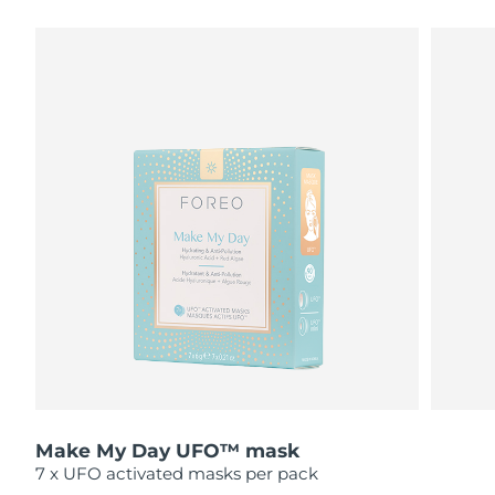
瑞典美肤护理
奥地利
预计送达日期
8/11/26
巴林
预计送达日期
8/12/26
面部清洁
紧致提拉
比利时
预计送达日期
8/11/26
LUNA™ 4 套装
BEAR™ 2 套装
百慕大
预计送达日期
8/17/26
Anti-aging massage
Microcurrent toning
波斯尼亚和黑塞哥维那
预计送达日期
8/14/26
补水保湿
口腔护理
LUNA™ 4 Plus
BEAR™ 2 go
文莱
预计送达日期
8/16/26
UFO™ 3 套装
issa™ 4
Massage, LED heating
Microcurrent toning on-the-go
FAQ™ 抗老护理
Deep facial hydration
Hybrid silicone sonic toothbrush
保加利亚
预计送达日期
8/11/26
NEW
LUNA™ 4 Men
BEAR™ 2 eyes & lips
加拿大
预计送达日期
8/15/26
UFO™ 3 LED
issa™ 4 plus
For men, anti-aging massage
Microcurrent line smoothing device
Near-infrared and red light therapy
Smart hybrid silicone sonic toothbrush
Make My Day UFO™ mask
智利
预计送达日期
8/15/26
device
抗老
LED治疗
7 x UFO activated masks per pack