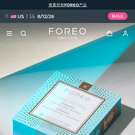
跳
查看所有FOREO产品
转
到
主
要
US
8/12/26
畅销品
内
容
新品
登录
语言
BREAKING NEWS
用户信息
English
Deutsch
Español
我的设备
FAQ™ Pure Beauty-Tech Elixir
Français
Italiano
Português
我的订单
Polski
Svenska
Русский
Türkçe
简体中文
繁體中文
我的地址
issa™ Teeth Whitening Set
我的订阅