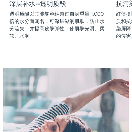
深层补水--透明质酸
抗污
中国澳门特别行政区
预计送达日期
8/13/26
透明质酸以其能够容纳超过自身重量 1,000
红藻提
倍的水分而闻名，可深层滋润肌肤，防止水
质和抗
马来西亚
预计送达日期
8/14/26
分流失，并提高皮肤弹性，使肌肤光滑、柔
染屏障
马耳他
预计送达日期
8/11/26
软、水润。
的侵害
墨西哥
预计送达日期
8/15/26
摩纳哥
预计送达日期
8/12/26
荷兰
预计送达日期
8/11/26
新西兰
预计送达日期
8/11/26
挪威
预计送达日期
8/11/26
阿曼
预计送达日期
8/14/26
菲律宾
预计送达日期
8/14/26