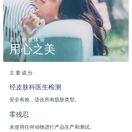
波兰
预计送达日期
8/12/26
葡萄牙
预计送达日期
8/11/26
高级护肤体验
波多黎各
预计送达日期
8/13/26
用心之美
卡塔尔
预计送达日期
8/12/26
留尼汪
预计送达日期
8/16/26
主要成分
罗马尼亚
预计送达日期
8/11/26
经皮肤科医生检测
俄罗斯
预计送达日期
8/19/26
安全有效，适合所有肌肤类型。
沙特阿拉伯
预计送达日期
8/12/26
零残忍
新加坡
预计送达日期
8/13/26
未使用任何动物进行产品生产和测试。