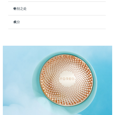
Professional IPL hair removal device
Microcurrent body toning
All hair treatments
All FAQ™ skincare
德国
预计送达日期
8/11/26
特别之处
FAQ™产品
FAQ™产品
痘肌护理
眼部护理
即时补水，令皮肤水润丰满。
直布罗陀
PEACH™ 2
LUNA™ 4 body
预计送达日期
8/15/26
FAQ™ products
All anti-aging treatments
成分
All LED treatments
改善皮肤弹性和紧致度，柔滑肌肤抚平皱纹。
ESPADA™ 2 plus
BEAR™ 2 eyes & lips
IPL hair removal
Massaging body brush
All toning treatments
打造抗污染屏障，以对抗环境压力。
Aqua/Water/Eau, Methylpropanediol, Glycerin, 1,2-
希腊
预计送达日期
8/11/26
Recurring acne LED therapy
Microcurrent line smoothing device
Hexanediol, Panthenol, Hydroxyacetophenone, Betaine,
让您的肌肤整日散发水润光采。
Carbomer, Arginine, Hydroxyethyl Acrylate/Sodium
中国香港特别行政区
预计送达日期
8/12/26
90%的天然成分，纯素、零残忍，适合所有肤质。
Acryloyldimethyl Taurate Copolymer,
PEACH™ 2 go
SUPERCHARGED™ serum
护发
毛孔护理
Hydroxyethylcellulose, Dipropylene Glycol,
ESPADA™ 2
IRIS™ 2
Travel-friendly IPL hair removal
Firming body serum
Parfum/Fragrance, Sorbitan Isostearate, Polysorbate 60,
匈牙利
LUNA™ 4 hair
预计送达日期
8/11/26
KIWI™ derma
Butylene Glycol, Gelidium Cartilagineum Extract, Brassica
Acne treatment device
Rejuvenating eye massager
NEW
Oleracea Italica (Broccoli) Sprout Extract, Sodium
2-in-1 LED scalp massager
Diamond microdermabrasion .
Hyaluronate, Hydrolyzed Hyaluronic Acid, Sodium
冰岛
预计送达日期
8/12/26
Acetylated Hyaluronate
PEACH™ Cooling Prep Gel
ESPADA™ Blemish Solution
眼部护肤
牙齿美白
Cooling IPL hair removal gel
印度尼西亚
预计送达日期
8/9/26
FLIP™ play advanced
KIWI™
Concentrated acne gel
Advanced eye care treatment
issa™ Teeth Whitening Set
LED light hairbrush
Blackhead remover
爱尔兰
预计送达日期
8/11/26
更多的
Dual LED + sonic device & 18% PAP gel
ESPADA™ 设备
眼部护理设备
马恩岛
预计送达日期
8/13/26
LUNA™ Dual-Peptide Scalp
KIWI™ 皮肤护理
All acne treatment devices
All revitalizing eye massagers
Serum
issa™ Teeth Whitening Gel