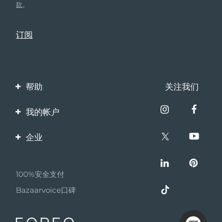
款
。
帮助
关注我们
联系我们
我的帐户
订单与运输
产品注册
企业
保修与退换货
客服支持
关于FOREO
常见问题
100%安全支付
伙伴计划
电池信息
Bazaarvoice口碑
联盟新闻
MYSA