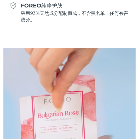
FOREO纯净护肤
斯洛伐克
预计送达日期
8/9/26
采用93%天然成分配制而成，不含黑名单上任何有害
成分。
斯洛文尼亚
预计送达日期
8/9/26
南非
预计送达日期
8/17/26
韩国
预计送达日期
8/11/26
西班牙
预计送达日期
8/9/26
瑞典
预计送达日期
8/9/26
瑞士
预计送达日期
8/9/26
台湾
预计送达日期
8/14/26
泰国
预计送达日期
8/13/26
土耳其
预计送达日期
8/10/26