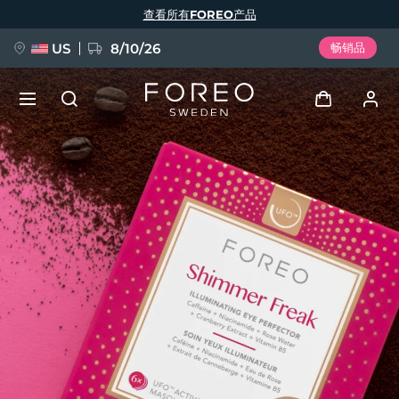
跳
查看所有FOREO产品
转
到
主
要
US
8/10/26
畅销品
内
容
新品
登录
语言
BREAKING NEWS
用户信息
English
Deutsch
Español
我的设备
FAQ™ Pure Beauty-Tech Elixir
Français
Italiano
Português
我的订单
Polski
Svenska
Русский
Türkçe
简体中文
繁體中文
我的地址
issa™ Teeth Whitening Set
我的订阅