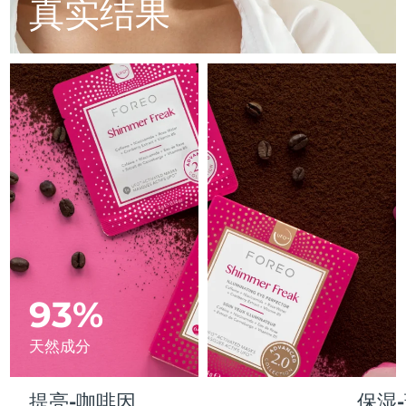
Advanced pore care essentials
真实结果
以色列
预计送达日期
8/13/26
For healthy hair
18% PAP
护肤品
男士
意大利
预计送达日期
8/9/26
日本
预计送达日期
8/12/26
泽西岛
预计送达日期
8/14/26
全部购买
哈萨克斯坦
预计送达日期
8/11/26
FOREO APP
科威特
预计送达日期
8/9/26
关于我们
拉脱维亚
预计送达日期
8/9/26
黎巴嫩
93%
预计送达日期
8/10/26
立陶宛
预计送达日期
8/9/26
天然成分
卢森堡
预计送达日期
8/9/26
提亮-咖啡因
保湿