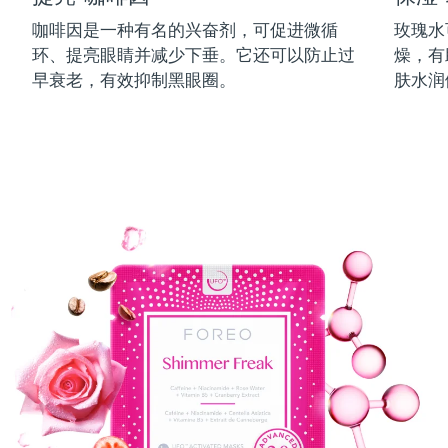
中国澳门特别行政区
预计送达日期
8/11/26
咖啡因是一种有名的兴奋剂，可促进微循
玫瑰水
环、提亮眼睛并减少下垂。它还可以防止过
燥，有
马来西亚
预计送达日期
8/12/26
早衰老，有效抑制黑眼圈。
肤水润
马耳他
预计送达日期
8/9/26
墨西哥
预计送达日期
8/13/26
摩纳哥
预计送达日期
8/10/26
荷兰
预计送达日期
8/9/26
新西兰
预计送达日期
8/9/26
挪威
预计送达日期
8/9/26
阿曼
预计送达日期
8/12/26
菲律宾
预计送达日期
8/12/26