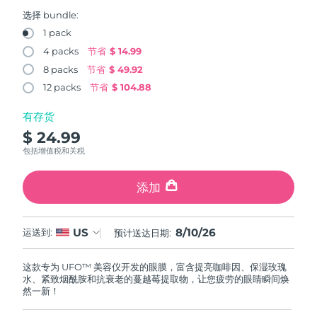
FAQ™ 101
FAQ™ 201
中国
LUNA™ 4 mini
面部提拉护理
预计送达日期
8/9/26
NEW
选择 bundle:
issa™ 4 smile
UFO™ 3 mini
Clinical anti-aging
LED mask
For young skin, T-zone
Premium anti-aging skincare
1 pack
哥伦比亚
预计送达日期
8/13/26
Hybrid silicone sonic toothbrush
Red light therapy device for young skin
4 packs
节省
$ 14.99
生发
肌肤年轻化
8 packs
节省
$ 49.92
克罗地亚
预计送达日期
8/9/26
FAQ™ 102
FAQ™ 202
LUNA™ 4 go
BEAR™ 设备
FAQ™ 301
FAQ™ 501
12 packs
节省
$ 104.88
issa™ 4 baby
UFO™ 3 go
Advanced clinical anti-aging
LED mask
For travel or gym bag
All premium facelift devices
NEW
塞浦路斯
预计送达日期
8/10/26
LED hair strengthening scalp massager
Full-Spectrum Red Light Therapy
For ages 0-3
Portable red light therapy
有存货
$ 24.99
捷克
预计送达日期
8/9/26
FAQ™ 103
FAQ™ 211
LUNA™ 护肤
保健品
包括增值税和关税
FAQ™ Scalp Serum
FAQ™ 502
issa™ Teeth Whitening Set
面膜
Luxurious clinical anti-aging set
Anti-aging neck & décolleté LED mask
Premium cleansers & balm
丹麦
预计送达日期
8/9/26
Scalp recovery probiotic serum
Full-Spectrum Red Light Therapy
Dual LED + sonic device & 18% PAP gel
Rejuvenation & hydration
添加
专业治疗
爱沙尼亚
预计送达日期
8/9/26
FAQ™ P1 Primer
FAQ™ 221
LUNA™ 设备
FAQ™护肤品
8/10/26
US
ISSA™ 设备
运送到:
预计送达日期:
UFO™ 设备
Manuka honey primer
Anti-aging LED hand mask
芬兰
FAQ™ Red Light Serum
预计送达日期
8/9/26
All facial cleansing devices
All FAQ™ skincare
All silicone sonic toothbrushes
All deep facial hydration devices
这款专为 UFO™ 美容仪开发的眼膜，富含提亮咖啡因、保湿玫瑰
法国
预计送达日期
8/9/26
脱毛
身体护理
水、紧致烟酰胺和抗衰老的蔓越莓提取物，让您疲劳的眼睛瞬间焕
FAQ™护肤品
FAQ™护肤品
然一新！
PEACH™ 2 Pro Max
BEAR™ 2 body
FAQ™产品
FAQ™ skincare
法属波利尼西亚
预计送达日期
8/13/26
All FAQ™ skincare
All FAQ™ skincare