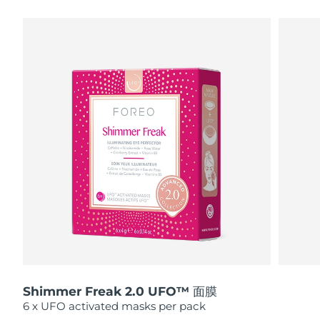
瑞典美肤护理
奥地利
预计送达日期
8/9/26
巴林
预计送达日期
8/10/26
面部清洁
紧致提拉
比利时
预计送达日期
8/9/26
LUNA™ 4 套装
BEAR™ 2 套装
百慕大
预计送达日期
8/15/26
Anti-aging massage
Microcurrent toning
波斯尼亚和黑塞哥维那
预计送达日期
8/12/26
补水保湿
口腔护理
LUNA™ 4 Plus
BEAR™ 2 go
文莱
预计送达日期
8/14/26
UFO™ 3 套装
issa™ 4
Massage, LED heating
Microcurrent toning on-the-go
FAQ™ 抗老护理
Deep facial hydration
Hybrid silicone sonic toothbrush
保加利亚
预计送达日期
8/9/26
NEW
LUNA™ 4 Men
BEAR™ 2 eyes & lips
加拿大
预计送达日期
8/13/26
UFO™ 3 LED
issa™ 4 plus
For men, anti-aging massage
Microcurrent line smoothing device
Near-infrared and red light therapy
Smart hybrid silicone sonic toothbrush
Shimmer Freak 2.0 UFO™ 面膜
智利
预计送达日期
8/13/26
device
抗老
LED治疗
6 x UFO activated masks per pack