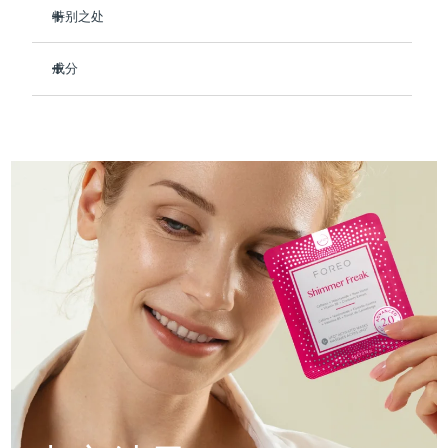
Professional IPL hair removal device
Microcurrent body toning
All hair treatments
All FAQ™ skincare
特别之处
德国
预计送达日期
8/9/26
临床证明，使用后可保持肌肤水润长达 8 小时。
FAQ™产品
FAQ™产品
痘肌护理
眼部护理
成分
直布罗陀
PEACH™ 2
LUNA™ 4 body
预计送达日期
8/13/26
提亮眼部肌肤并减少浮肿。
FAQ™ products
All anti-aging treatments
All LED treatments
ESPADA™ 2 plus
BEAR™ 2 eyes & lips
强化皮肤屏障，减少水分流失，防止干燥。
IPL hair removal
Massaging body brush
Aqua/Water/Eau, Methylpropanediol, Niacinamide, Rosa
All toning treatments
Centifolia Flower Water, Caffeine, Vaccinium Macrocarpon
希腊
预计送达日期
8/9/26
Recurring acne LED therapy
Microcurrent line smoothing device
减少眼周细纹和皱纹。
(Cranberry) Fruit Extract, Allantoin, Panthenol, Synthetic
93%的天然成分，纯素、零残忍，适合所有肤质。
Fluorphlogopite, 1,2-Hexanediol, Sodium Polyacrylate,
中国香港特别行政区
预计送达日期
8/10/26
Hydroxyacetophenone, Chlorphenesin, Butylene Glycol,
PEACH™ 2 go
SUPERCHARGED™ serum
护发
毛孔护理
Parfum/Fragrance, Titanium Dioxide (CI 77891), Alpha-
ESPADA™ 2
IRIS™ 2
Travel-friendly IPL hair removal
Firming body serum
Isomethyl Ionone, Citronellol
匈牙利
LUNA™ 4 hair
预计送达日期
8/9/26
KIWI™ derma
Acne treatment device
Rejuvenating eye massager
NEW
2-in-1 LED scalp massager
Diamond microdermabrasion .
冰岛
预计送达日期
8/10/26
PEACH™ Cooling Prep Gel
ESPADA™ Blemish Solution
眼部护肤
牙齿美白
Cooling IPL hair removal gel
印度尼西亚
预计送达日期
8/7/26
FLIP™ play advanced
KIWI™
Concentrated acne gel
Advanced eye care treatment
issa™ Teeth Whitening Set
LED light hairbrush
Blackhead remover
爱尔兰
预计送达日期
8/9/26
更多的
Dual LED + sonic device & 18% PAP gel
ESPADA™ 设备
眼部护理设备
马恩岛
预计送达日期
8/11/26
LUNA™ Dual-Peptide Scalp
KIWI™ 皮肤护理
All acne treatment devices
All revitalizing eye massagers
Serum
issa™ Teeth Whitening Gel