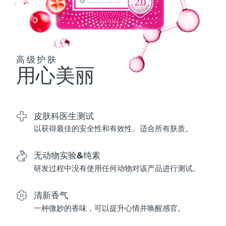
波兰
预计送达日期
8/10/26
葡萄牙
预计送达日期
8/9/26
高级护肤
用心美丽
波多黎各
预计送达日期
8/11/26
卡塔尔
预计送达日期
8/10/26
皮肤科医生测试
留尼汪
预计送达日期
8/14/26
以获得最佳的安全性和有效性。适合所有肤质。
罗马尼亚
预计送达日期
8/9/26
无动物实验&纯素
俄罗斯
预计送达日期
8/17/26
研发过程中没有使用任何动物对该产品进行测试。
沙特阿拉伯
预计送达日期
8/10/26
清新香气
一种微妙的香味，可以提升心情并唤醒感官。
新加坡
预计送达日期
8/11/26