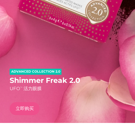
发货国家
美国
预计送达日期
8/10/26
FAQ™ Dual LED Panel
英国
预计送达日期
8/9/26
热门产品
西班牙
预计送达日期
8/9/26
澳大利亚
预计送达日期
8/12/26
ADVANCED COLLECTION 2.0
法国
预计送达日期
8/9/26
Shimmer Freak 2.0
特别优惠
畅销产品
UFO
活力眼膜
TM
德国
预计送达日期
8/9/26
加拿大
预计送达日期
8/13/26
立即购买
红光疗法
澳大利亚
预计送达日期
8/12/26