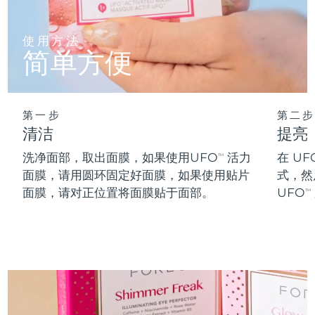
阿拉伯联合酋长国
预计送达日期
8/10/26
使用方法
简单方便
英国
预计送达日期
8/9/26
美国
预计送达日期
8/10/26
第一步
第二步
乌兹别克斯坦
预计送达日期
8/14/26
清洁
提亮
洗净面部，取出面膜，如果使用UFO
活力
在 UF
TM
越南
预计送达日期
8/15/26
面膜，请用圆环固定好面膜，如果使用贴片
式，然
面膜，请对正位置将面膜贴于面部。
UFO
TM