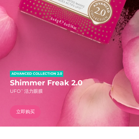
发货国家
美国
预计送达日期
8/10/26
FAQ™ Dual LED Panel
英国
预计送达日期
8/9/26
热门产品
西班牙
预计送达日期
8/9/26
澳大利亚
预计送达日期
8/12/26
ADVANCED COLLECTION 2.0
法国
预计送达日期
8/9/26
Shimmer Freak 2.0
特别优惠
畅销产品
UFO
活力眼膜
TM
德国
预计送达日期
8/9/26
加拿大
预计送达日期
8/13/26
立即购买
红光疗法
澳大利亚
预计送达日期
8/12/26