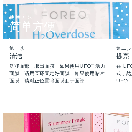
阿拉伯联合酋长国
预计送达日期
8/10/26
使用方法
简单方便
英国
预计送达日期
8/9/26
美国
预计送达日期
8/10/26
第一步
第二步
乌兹别克斯坦
预计送达日期
8/14/26
清洁
提亮
洗净面部，取出面膜，如果使用UFO
活力
在 UF
TM
越南
预计送达日期
8/15/26
面膜，请用圆环固定好面膜，如果使用贴片
式，然
面膜，请对正位置将面膜贴于面部。
UFO
TM