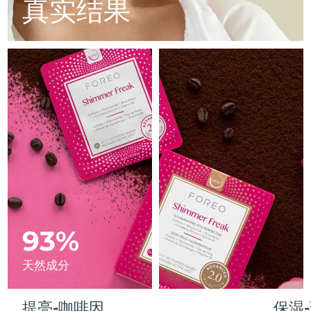
Advanced pore care essentials
真实结果
以色列
预计送达日期
8/13/26
For healthy hair
18% PAP
护肤品
男士
意大利
预计送达日期
8/9/26
日本
预计送达日期
8/12/26
泽西岛
预计送达日期
8/14/26
全部购买
哈萨克斯坦
预计送达日期
8/11/26
FOREO APP
科威特
预计送达日期
8/9/26
关于我们
拉脱维亚
预计送达日期
8/9/26
黎巴嫩
93%
预计送达日期
8/10/26
立陶宛
预计送达日期
8/9/26
天然成分
卢森堡
预计送达日期
8/9/26
提亮-咖啡因
保湿