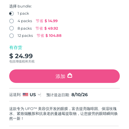
FAQ™ 101
FAQ™ 201
中国
LUNA™ 4 mini
面部提拉护理
预计送达日期
8/9/26
NEW
选择 bundle:
issa™ 4 smile
UFO™ 3 mini
Clinical anti-aging
LED mask
For young skin, T-zone
Premium anti-aging skincare
1 pack
哥伦比亚
预计送达日期
8/13/26
Hybrid silicone sonic toothbrush
Red light therapy device for young skin
4 packs
节省
$ 14.99
生发
肌肤年轻化
8 packs
节省
$ 49.92
克罗地亚
预计送达日期
8/9/26
FAQ™ 102
FAQ™ 202
LUNA™ 4 go
BEAR™ 设备
FAQ™ 301
FAQ™ 501
12 packs
节省
$ 104.88
issa™ 4 baby
UFO™ 3 go
Advanced clinical anti-aging
LED mask
For travel or gym bag
All premium facelift devices
NEW
塞浦路斯
预计送达日期
8/10/26
LED hair strengthening scalp massager
Full-Spectrum Red Light Therapy
For ages 0-3
Portable red light therapy
有存货
$ 24.99
捷克
预计送达日期
8/9/26
FAQ™ 103
FAQ™ 211
LUNA™ 护肤
保健品
包括增值税和关税
FAQ™ Scalp Serum
FAQ™ 502
issa™ Teeth Whitening Set
面膜
Luxurious clinical anti-aging set
Anti-aging neck & décolleté LED mask
Premium cleansers & balm
丹麦
预计送达日期
8/9/26
Scalp recovery probiotic serum
Full-Spectrum Red Light Therapy
Dual LED + sonic device & 18% PAP gel
Rejuvenation & hydration
添加
专业治疗
爱沙尼亚
预计送达日期
8/9/26
FAQ™ P1 Primer
FAQ™ 221
LUNA™ 设备
FAQ™护肤品
8/10/26
US
ISSA™ 设备
运送到:
预计送达日期:
UFO™ 设备
Manuka honey primer
Anti-aging LED hand mask
芬兰
FAQ™ Red Light Serum
预计送达日期
8/9/26
All facial cleansing devices
All FAQ™ skincare
All silicone sonic toothbrushes
All deep facial hydration devices
这款专为 UFO™ 美容仪开发的眼膜，富含提亮咖啡因、保湿玫瑰
法国
预计送达日期
8/9/26
脱毛
身体护理
水、紧致烟酰胺和抗衰老的蔓越莓提取物，让您疲劳的眼睛瞬间焕
FAQ™护肤品
FAQ™护肤品
然一新！
PEACH™ 2 Pro Max
BEAR™ 2 body
FAQ™产品
FAQ™ skincare
法属波利尼西亚
预计送达日期
8/13/26
All FAQ™ skincare
All FAQ™ skincare