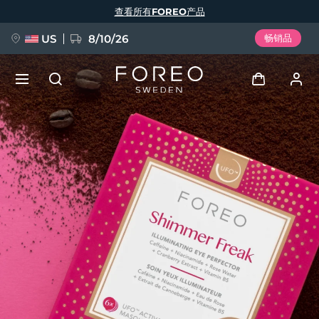
跳
查看所有FOREO产品
转
到
主
要
US
8/10/26
畅销品
内
容
新品
登录
语言
BREAKING NEWS
用户信息
English
Deutsch
Español
我的设备
FAQ™ Pure Beauty-Tech Elixir
Français
Italiano
Português
我的订单
Polski
Svenska
Русский
Türkçe
简体中文
繁體中文
我的地址
issa™ Teeth Whitening Set
我的订阅