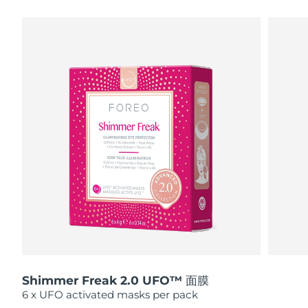
瑞典美肤护理
奥地利
预计送达日期
8/9/26
巴林
预计送达日期
8/10/26
面部清洁
紧致提拉
比利时
预计送达日期
8/9/26
LUNA™ 4 套装
BEAR™ 2 套装
百慕大
预计送达日期
8/15/26
Anti-aging massage
Microcurrent toning
波斯尼亚和黑塞哥维那
预计送达日期
8/12/26
补水保湿
口腔护理
LUNA™ 4 Plus
BEAR™ 2 go
文莱
预计送达日期
8/14/26
UFO™ 3 套装
issa™ 4
Massage, LED heating
Microcurrent toning on-the-go
FAQ™ 抗老护理
Deep facial hydration
Hybrid silicone sonic toothbrush
保加利亚
预计送达日期
8/9/26
NEW
LUNA™ 4 Men
BEAR™ 2 eyes & lips
加拿大
预计送达日期
8/13/26
UFO™ 3 LED
issa™ 4 plus
For men, anti-aging massage
Microcurrent line smoothing device
Near-infrared and red light therapy
Smart hybrid silicone sonic toothbrush
Shimmer Freak 2.0 UFO™ 面膜
智利
预计送达日期
8/13/26
device
抗老
LED治疗
6 x UFO activated masks per pack