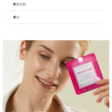
Professional IPL hair removal device
Microcurrent body toning
All hair treatments
All FAQ™ skincare
特别之处
德国
预计送达日期
8/9/26
临床证明，使用后可保持肌肤水润长达 8 小时。
FAQ™产品
FAQ™产品
痘肌护理
眼部护理
成分
直布罗陀
PEACH™ 2
LUNA™ 4 body
预计送达日期
8/13/26
提亮眼部肌肤并减少浮肿。
FAQ™ products
All anti-aging treatments
All LED treatments
ESPADA™ 2 plus
BEAR™ 2 eyes & lips
强化皮肤屏障，减少水分流失，防止干燥。
IPL hair removal
Massaging body brush
Aqua/Water/Eau, Methylpropanediol, Niacinamide, Rosa
All toning treatments
Centifolia Flower Water, Caffeine, Vaccinium Macrocarpon
希腊
预计送达日期
8/9/26
Recurring acne LED therapy
Microcurrent line smoothing device
减少眼周细纹和皱纹。
(Cranberry) Fruit Extract, Allantoin, Panthenol, Synthetic
93%的天然成分，纯素、零残忍，适合所有肤质。
Fluorphlogopite, 1,2-Hexanediol, Sodium Polyacrylate,
中国香港特别行政区
预计送达日期
8/10/26
Hydroxyacetophenone, Chlorphenesin, Butylene Glycol,
PEACH™ 2 go
SUPERCHARGED™ serum
护发
毛孔护理
Parfum/Fragrance, Titanium Dioxide (CI 77891), Alpha-
ESPADA™ 2
IRIS™ 2
Travel-friendly IPL hair removal
Firming body serum
Isomethyl Ionone, Citronellol
匈牙利
LUNA™ 4 hair
预计送达日期
8/9/26
KIWI™ derma
Acne treatment device
Rejuvenating eye massager
NEW
2-in-1 LED scalp massager
Diamond microdermabrasion .
冰岛
预计送达日期
8/10/26
PEACH™ Cooling Prep Gel
ESPADA™ Blemish Solution
眼部护肤
牙齿美白
Cooling IPL hair removal gel
印度尼西亚
预计送达日期
8/7/26
FLIP™ play advanced
KIWI™
Concentrated acne gel
Advanced eye care treatment
issa™ Teeth Whitening Set
LED light hairbrush
Blackhead remover
爱尔兰
预计送达日期
8/9/26
更多的
Dual LED + sonic device & 18% PAP gel
ESPADA™ 设备
眼部护理设备
马恩岛
预计送达日期
8/11/26
LUNA™ Dual-Peptide Scalp
KIWI™ 皮肤护理
All acne treatment devices
All revitalizing eye massagers
Serum
issa™ Teeth Whitening Gel