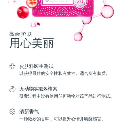
波兰
预计送达日期
8/10/26
葡萄牙
预计送达日期
8/9/26
高级护肤
用心美丽
波多黎各
预计送达日期
8/11/26
卡塔尔
预计送达日期
8/10/26
皮肤科医生测试
留尼汪
预计送达日期
8/14/26
以获得最佳的安全性和有效性。适合所有肤质。
罗马尼亚
预计送达日期
8/9/26
无动物实验&纯素
俄罗斯
预计送达日期
8/17/26
研发过程中没有使用任何动物对该产品进行测试。
沙特阿拉伯
预计送达日期
8/10/26
清新香气
一种微妙的香味，可以提升心情并唤醒感官。
新加坡
预计送达日期
8/11/26