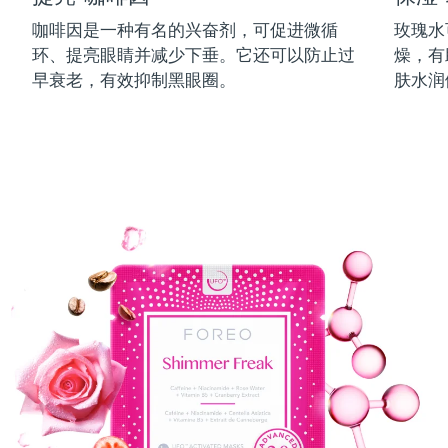
中国澳门特别行政区
预计送达日期
8/11/26
咖啡因是一种有名的兴奋剂，可促进微循
玫瑰水
环、提亮眼睛并减少下垂。它还可以防止过
燥，有
马来西亚
预计送达日期
8/12/26
早衰老，有效抑制黑眼圈。
肤水润
马耳他
预计送达日期
8/9/26
墨西哥
预计送达日期
8/13/26
摩纳哥
预计送达日期
8/10/26
荷兰
预计送达日期
8/9/26
新西兰
预计送达日期
8/9/26
挪威
预计送达日期
8/9/26
阿曼
预计送达日期
8/12/26
菲律宾
预计送达日期
8/12/26