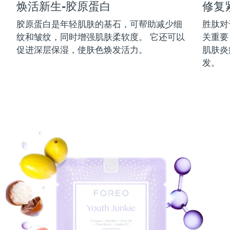
焕活新生-胶原蛋白
修复
中国澳门特别行政区
预计送达日期
8/12/26
胶原蛋白是年轻肌肤的基石，可帮助减少细
胜肽对
纹和皱纹，同时增强肌肤柔软度。 它还可以
关重要
马来西亚
预计送达日期
8/13/26
促进深层保湿，使肤色焕发活力。
肌肤炎
马耳他
预计送达日期
8/10/26
发。
墨西哥
预计送达日期
8/14/26
摩纳哥
预计送达日期
8/11/26
荷兰
预计送达日期
8/10/26
新西兰
预计送达日期
8/10/26
挪威
预计送达日期
8/10/26
阿曼
预计送达日期
8/13/26
菲律宾
预计送达日期
8/13/26