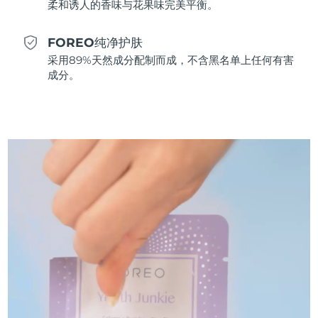
柔和诱人的香味与花果味完美平衡。
斯洛伐克
预计送达日期
8/10/26
FOREO纯净护肤
斯洛文尼亚
预计送达日期
8/10/26
采用89%天然成分配制而成，不含黑名单上任何有害
成分。
南非
预计送达日期
8/18/26
韩国
预计送达日期
8/12/26
西班牙
预计送达日期
8/10/26
瑞典
预计送达日期
8/10/26
瑞士
预计送达日期
8/10/26
台湾
预计送达日期
8/15/26
泰国
预计送达日期
8/14/26
土耳其
预计送达日期
8/11/26