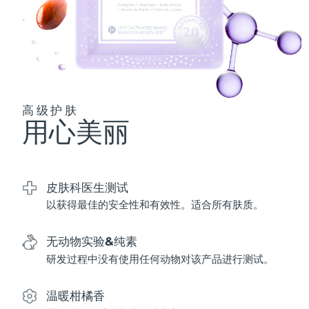
波兰
预计送达日期
8/11/26
葡萄牙
预计送达日期
8/10/26
波多黎各
预计送达日期
8/12/26
高级护肤
用心美丽
卡塔尔
预计送达日期
8/11/26
留尼汪
预计送达日期
8/15/26
皮肤科医生测试
罗马尼亚
预计送达日期
8/10/26
以获得最佳的安全性和有效性。适合所有肤质。
俄罗斯
预计送达日期
8/18/26
无动物实验&纯素
沙特阿拉伯
研发过程中没有使用任何动物对该产品进行测试。
预计送达日期
8/11/26
新加坡
预计送达日期
8/12/26
温暖柑橘香