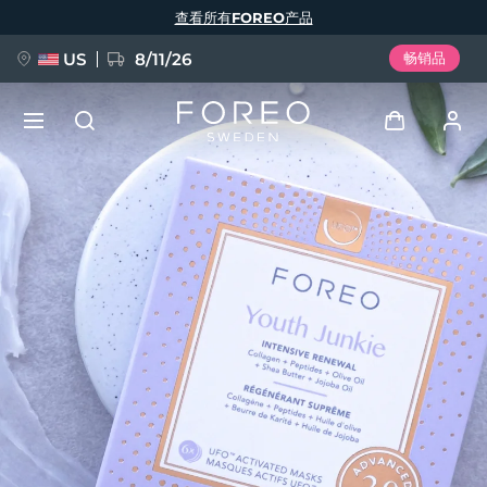
跳
查看所有FOREO产品
转
到
主
要
US
8/11/26
畅销品
内
容
新品
登录
语言
BREAKING NEWS
用户信息
English
Deutsch
Español
我的设备
FAQ™ Pure Beauty-Tech Elixir
Français
Italiano
Português
我的订单
Polski
Svenska
Русский
Türkçe
简体中文
繁體中文
我的地址
issa™ Teeth Whitening Set
我的订阅