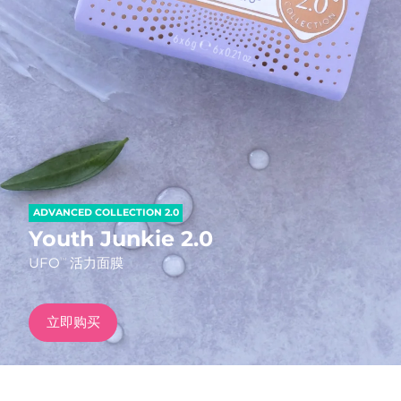
发货国家
美国
预计送达日期
8/11/26
FAQ™ Dual LED Panel
英国
预计送达日期
8/10/26
热门产品
西班牙
预计送达日期
8/10/26
澳大利亚
预计送达日期
8/13/26
ADVANCED COLLECTION 2.0
法国
预计送达日期
8/10/26
Youth Junkie 2.0
特别优惠
畅销产品
UFO
活力面膜
TM
德国
预计送达日期
8/10/26
加拿大
预计送达日期
8/14/26
立即购买
红光疗法
澳大利亚
预计送达日期
8/13/26