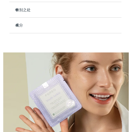
Professional IPL hair removal device
Microcurrent body toning
All hair treatments
All FAQ™ skincare
德国
预计送达日期
8/10/26
特别之处
FAQ™产品
FAQ™产品
痘肌护理
眼部护理
临床证明，使用后可保持肌肤水润长达 8 小时。
直布罗陀
PEACH™ 2
LUNA™ 4 body
预计送达日期
8/14/26
FAQ™ products
All anti-aging treatments
成分
All LED treatments
减少细纹和皱纹的出现 - 让您的肤色看起来更年轻。
ESPADA™ 2 plus
BEAR™ 2 eyes & lips
IPL hair removal
Massaging body brush
All toning treatments
强化皮肤屏障，修复损伤，让皮肤更加紧致。
Aqua/Water/Eau, Glycerin, Cetyl Ethylhexanoate, Butylene
希腊
预计送达日期
8/10/26
Recurring acne LED therapy
Microcurrent line smoothing device
Glycol, Decyl Cocoate, Hydrolyzed Collagen,
即刻缓解红肿，恢复健康肤色。
Butyrospermum Parkii (Shea) Butter, Olea Europaea
中国香港特别行政区
预计送达日期
8/11/26
89%的天然成分，纯素、零残忍，适合所有肤质。
(Olive) Fruit Oil, Simmondsia Chinensis (Jojoba) Seed Oil,
PEACH™ 2 go
SUPERCHARGED™ serum
护发
毛孔护理
Tocopheryl Acetate, Tremella Fuciformis Sporocarp Extract,
ESPADA™ 2
IRIS™ 2
Travel-friendly IPL hair removal
Firming body serum
Carnosine, Palmitoyl Tripeptide-5, Panthenol, Allantoin,
匈牙利
LUNA™ 4 hair
预计送达日期
8/10/26
KIWI™ derma
Dipotassium Glycyrrhizate, Adenosine, Glycereth-26,
Acne treatment device
Rejuvenating eye massager
NEW
Hydroxyacetophenone, Cetearyl Alcohol, Glyceryl Stearate,
2-in-1 LED scalp massager
Diamond microdermabrasion .
PEG-100 Stearate, Polysorbate 60, Tromethamine,
冰岛
预计送达日期
8/11/26
Caprylic/Capric Glycerides, Sorbitan Stearate, Acrylates/C10-
PEACH™ Cooling Prep Gel
30 Alkyl Acrylate Crosspolymer, Carbomer, Caprylyl Glycol,
ESPADA™ Blemish Solution
眼部护肤
牙齿美白
Cooling IPL hair removal gel
Xanthan Gum, Ethylhexylglycerin, Parfum/Fragrance
印度尼西亚
预计送达日期
8/8/26
FLIP™ play advanced
KIWI™
Concentrated acne gel
Advanced eye care treatment
issa™ Teeth Whitening Set
LED light hairbrush
Blackhead remover
爱尔兰
预计送达日期
8/10/26
更多的
Dual LED + sonic device & 18% PAP gel
ESPADA™ 设备
眼部护理设备
马恩岛
预计送达日期
8/12/26
LUNA™ Dual-Peptide Scalp
KIWI™ 皮肤护理
All acne treatment devices
All revitalizing eye massagers
Serum
issa™ Teeth Whitening Gel