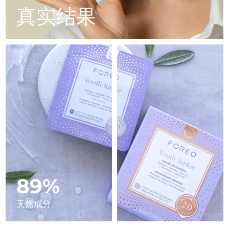
Advanced pore care essentials
以色列
预计送达日期
8/14/26
For healthy hair
真实结果
18% PAP
护肤品
男士
意大利
预计送达日期
8/10/26
日本
预计送达日期
8/13/26
泽西岛
预计送达日期
8/15/26
全部购买
哈萨克斯坦
预计送达日期
8/12/26
FOREO APP
科威特
预计送达日期
8/10/26
关于我们
拉脱维亚
预计送达日期
8/10/26
黎巴嫩
预计送达日期
8/11/26
89%
立陶宛
预计送达日期
8/10/26
天然成分
卢森堡
预计送达日期
8/10/26