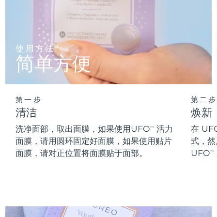
阿拉伯联合酋长国
预计送达日期
8/11/26
英国
预计送达日期
8/10/26
使用方法
简单方便
美国
预计送达日期
8/11/26
乌兹别克斯坦
预计送达日期
8/15/26
第一步
第二步
清洁
焕新
越南
预计送达日期
8/16/26
洗净面部，取出面膜，如果使用UFO
活力
在 UF
TM
面膜，请用圆环固定好面膜，如果使用贴片
式，然
面膜，请对正位置将面膜贴于面部。
UFO
TM