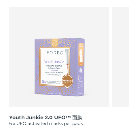
瑞典美肤护理
奥地利
预计送达日期
8/10/26
巴林
预计送达日期
8/11/26
面部清洁
紧致提拉
比利时
预计送达日期
8/10/26
LUNA™ 4 套装
BEAR™ 2 套装
百慕大
预计送达日期
8/16/26
Anti-aging massage
Microcurrent toning
波斯尼亚和黑塞哥维那
预计送达日期
8/13/26
补水保湿
口腔护理
LUNA™ 4 Plus
BEAR™ 2 go
文莱
预计送达日期
8/15/26
UFO™ 3 套装
issa™ 4
Massage, LED heating
Microcurrent toning on-the-go
FAQ™ 抗老护理
Deep facial hydration
Hybrid silicone sonic toothbrush
保加利亚
预计送达日期
8/10/26
NEW
LUNA™ 4 Men
BEAR™ 2 eyes & lips
加拿大
预计送达日期
8/14/26
UFO™ 3 LED
issa™ 4 plus
For men, anti-aging massage
Microcurrent line smoothing device
Near-infrared and red light therapy
Smart hybrid silicone sonic toothbrush
Youth Junkie 2.0 UFO™ 面膜
智利
预计送达日期
8/14/26
device
抗老
LED治疗
6 x UFO activated masks per pack