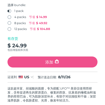
FAQ™ 101
FAQ™ 201
中国
LUNA™ 4 mini
面部提拉护理
预计送达日期
8/10/26
NEW
选择 bundle:
issa™ 4 smile
UFO™ 3 mini
Clinical anti-aging
LED mask
For young skin, T-zone
Premium anti-aging skincare
1 pack
哥伦比亚
预计送达日期
8/14/26
Hybrid silicone sonic toothbrush
Red light therapy device for young skin
4 packs
节省
$ 14.99
生发
肌肤年轻化
8 packs
节省
$ 49.92
克罗地亚
预计送达日期
8/10/26
FAQ™ 102
FAQ™ 202
LUNA™ 4 go
BEAR™ 设备
FAQ™ 301
FAQ™ 501
12 packs
节省
$ 104.88
issa™ 4 baby
UFO™ 3 go
Advanced clinical anti-aging
LED mask
For travel or gym bag
All premium facelift devices
NEW
塞浦路斯
预计送达日期
8/11/26
LED hair strengthening scalp massager
Full-Spectrum Red Light Therapy
For ages 0-3
Portable red light therapy
有存货
$ 24.99
捷克
预计送达日期
8/10/26
FAQ™ 103
FAQ™ 211
LUNA™ 护肤
保健品
包括增值税和关税
FAQ™ Scalp Serum
FAQ™ 502
issa™ Teeth Whitening Set
面膜
Luxurious clinical anti-aging set
Anti-aging neck & décolleté LED mask
Premium cleansers & balm
丹麦
预计送达日期
8/10/26
Scalp recovery probiotic serum
Full-Spectrum Red Light Therapy
Dual LED + sonic device & 18% PAP gel
Rejuvenation & hydration
添加
专业治疗
爱沙尼亚
预计送达日期
8/10/26
FAQ™ P1 Primer
FAQ™ 221
LUNA™ 设备
FAQ™护肤品
8/11/26
US
ISSA™ 设备
运送到:
预计送达日期:
UFO™ 设备
Manuka honey primer
Anti-aging LED hand mask
芬兰
FAQ™ Red Light Serum
预计送达日期
8/10/26
All facial cleansing devices
All FAQ™ skincare
All silicone sonic toothbrushes
All deep facial hydration devices
这款超丰富、丝绒般的面膜，专为搭配 UFO™ 美容仪使用而研
法国
预计送达日期
8/10/26
脱毛
身体护理
发，含有促进再生的胶原蛋白、修复的胜肽、抗衰老的橄榄油和滋
FAQ™护肤品
FAQ™护肤品
养的荷荷巴油，可为肌肤深层补水，有助于对抗细纹和干燥；深层
PEACH™ 2 Pro Max
BEAR™ 2 body
FAQ™产品
FAQ™ skincare
法属波利尼西亚
滋养肌肤，令肌肤柔软、光滑，焕发年轻活力。
预计送达日期
8/14/26
All FAQ™ skincare
All FAQ™ skincare