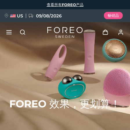
跳
查看所有FOREO产品
转
到
主
要
US
09/08/2026
畅销品
内
容
新品
登录
语言
BREAKING NEWS
用户信息
English
Deutsch
Español
我的设备
FAQ™ Pure Beauty-Tech Elixir
Français
Italiano
Português
我的订单
Polski
Svenska
Русский
FOREO 效果，更划算！
Türkçe
简体中文
繁體中文
我的地址
issa™ Teeth Whitening Set
我的订阅