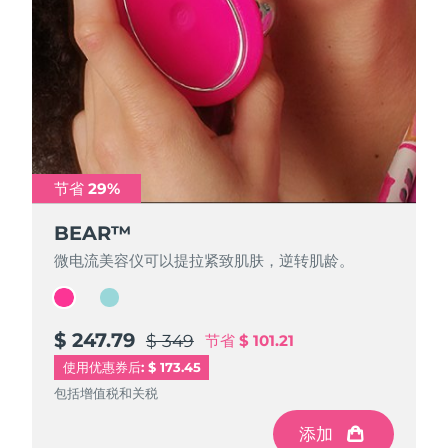
FAQ™ 101
FAQ™ 201
中国
LUNA™ 4 mini
面部提拉护理
预计送达日期
8/8/26
NEW
issa™ 4 smile
UFO™ 3 mini
Clinical anti-aging
LED mask
For young skin, T-zone
Premium anti-aging skincare
哥伦比亚
预计送达日期
8/12/26
Hybrid silicone sonic toothbrush
Red light therapy device for young skin
生发
肌肤年轻化
克罗地亚
预计送达日期
8/8/26
FAQ™ 102
FAQ™ 202
LUNA™ 4 go
BEAR™ 设备
FAQ™ 301
FAQ™ 501
issa™ 4 baby
UFO™ 3 go
Advanced clinical anti-aging
LED mask
For travel or gym bag
All premium facelift devices
NEW
塞浦路斯
预计送达日期
8/9/26
LED hair strengthening scalp massager
Full-Spectrum Red Light Therapy
For ages 0-3
Portable red light therapy
节省 29%
节省 29%
捷克
预计送达日期
8/8/26
FAQ™ 103
FAQ™ 211
LUNA™ 护肤
保健品
FAQ™ Scalp Serum
FAQ™ 502
issa™ Teeth Whitening Set
BEAR™
BEAR™
面膜
Luxurious clinical anti-aging set
Anti-aging neck & décolleté LED mask
Premium cleansers & balm
丹麦
预计送达日期
8/8/26
Scalp recovery probiotic serum
Full-Spectrum Red Light Therapy
Dual LED + sonic device & 18% PAP gel
Rejuvenation & hydration
微电流美容仪可以提拉紧致肌肤，逆转肌龄。
微电流美容仪可以提拉紧致肌肤，逆转肌龄。
专业治疗
爱沙尼亚
预计送达日期
8/8/26
FAQ™ P1 Primer
FAQ™ 221
LUNA™ 设备
FAQ™护肤品
ISSA™ 设备
UFO™ 设备
Manuka honey primer
Anti-aging LED hand mask
芬兰
FAQ™ Red Light Serum
预计送达日期
8/8/26
$ 247.79
$ 233.59
All facial cleansing devices
$ 349
$ 329
节省
节省
$ 101.21
$ 95.41
All FAQ™ skincare
All silicone sonic toothbrushes
All deep facial hydration devices
使用优惠券后: $ 173.45
法国
预计送达日期
8/8/26
脱毛
身体护理
包括增值税和关税
包括增值税和关税
FAQ™护肤品
FAQ™护肤品
PEACH™ 2 Pro Max
BEAR™ 2 body
FAQ™产品
FAQ™ skincare
法属波利尼西亚
预计送达日期
8/12/26
添加
添加
All FAQ™ skincare
All FAQ™ skincare