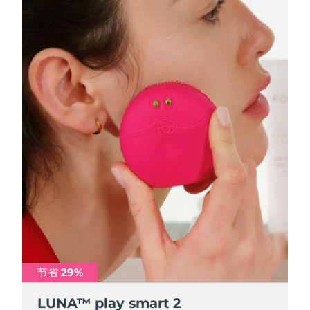
节省 29%
节省 29%
节省 29%
LUNA™ play smart 2
LUNA™ play smart 2
LUNA™ play smart 2