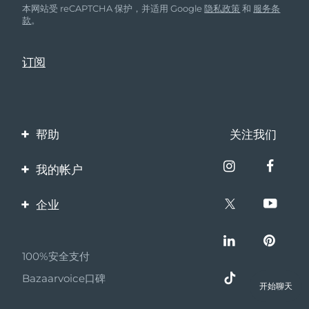
本网站受 reCAPTCHA 保护，并适用 Google
隐私政策
和
服务条
款
。
帮助
关注我们
联系我们
我的帐户
订单与运输
产品注册
企业
保修与退换货
客服支持
关于FOREO
常见问题
100%安全支付
伙伴计划
电池信息
Bazaarvoice口碑
联盟新闻
开始聊天