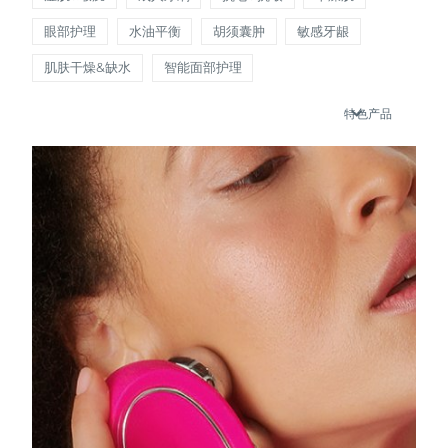
瑞典美肤护理
奥地利
眼部护理
水油平衡
胡须囊肿
敏感牙龈
预计送达日期
8/8/26
肌肤干燥&缺水
智能面部护理
巴林
预计送达日期
8/9/26
特色产品
面部清洁
紧致提拉
比利时
预计送达日期
8/8/26
LUNA™ 4 套装
BEAR™ 2 套装
百慕大
预计送达日期
8/14/26
Anti-aging massage
Microcurrent toning
波斯尼亚和黑塞哥维那
预计送达日期
8/11/26
补水保湿
口腔护理
LUNA™ 4 Plus
BEAR™ 2 go
文莱
预计送达日期
8/13/26
UFO™ 3 套装
issa™ 4
Massage, LED heating
Microcurrent toning on-the-go
FAQ™ 抗老护理
Deep facial hydration
Hybrid silicone sonic toothbrush
保加利亚
预计送达日期
8/8/26
NEW
LUNA™ 4 Men
BEAR™ 2 eyes & lips
加拿大
预计送达日期
8/12/26
UFO™ 3 LED
issa™ 4 plus
For men, anti-aging massage
Microcurrent line smoothing device
Near-infrared and red light therapy
Smart hybrid silicone sonic toothbrush
智利
预计送达日期
8/12/26
device
抗老
LED治疗