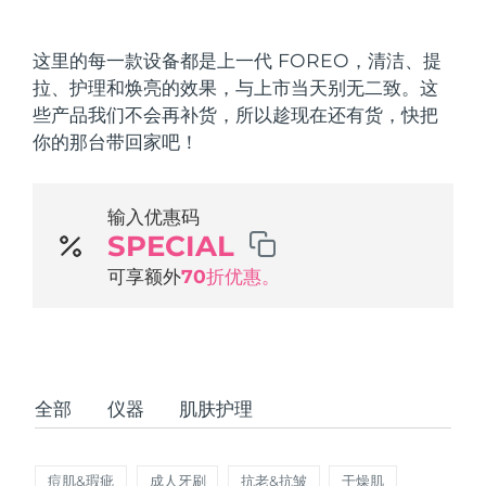
发货国家
这里的每一款设备都是上一代 FOREO，清洁、提
美国
预计送达日期
8/9/26
拉、护理和焕亮的效果，与上市当天别无二致。这
FAQ™ Dual LED Panel
些产品我们不会再补货，所以趁现在还有货，快把
英国
预计送达日期
8/8/26
你的那台带回家吧！
热门产品
西班牙
预计送达日期
8/8/26
输入优惠码
澳大利亚
预计送达日期
8/11/26
SPECIAL
法国
可享额外
70折优惠。
预计送达日期
8/8/26
特别优惠
畅销产品
德国
预计送达日期
8/8/26
加拿大
预计送达日期
8/12/26
全部
仪器
肌肤护理
红光疗法
澳大利亚
预计送达日期
8/11/26
痘肌&瑕疵
成人牙刷
抗老&抗皱
干燥肌