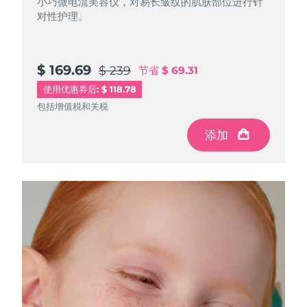
小巧微电流美容仪，对易长皱纹的肌肤部位进行针
对性护理。
阿拉伯联合酋长国
预计送达日期
8/9/26
英国
预计送达日期
8/8/26
$ 169.69
$ 239
节省
$ 69.31
使用优惠券后: $ 118.78
美国
预计送达日期
8/9/26
包括增值税和关税
乌兹别克斯坦
预计送达日期
8/13/26
添加
越南
预计送达日期
8/14/26