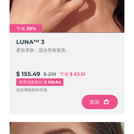
Advanced pore care essentials
以色列
预计送达日期
8/12/26
For healthy hair
18% PAP
护肤品
男士
意大利
预计送达日期
8/8/26
节省 29%
日本
预计送达日期
8/11/26
LUNA™ 3
泽西岛
预计送达日期
8/13/26
全部购买
柔软亲肤，适合所有肤质。
哈萨克斯坦
预计送达日期
8/10/26
FOREO APP
科威特
预计送达日期
8/8/26
$ 155.49
$ 219
节省
$ 63.51
使用优惠券后: $ 108.84
关于我们
拉脱维亚
预计送达日期
8/8/26
包括增值税和关税
黎巴嫩
预计送达日期
8/9/26
添加
立陶宛
预计送达日期
8/8/26
卢森堡
预计送达日期
8/8/26