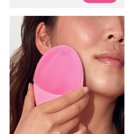
Professional IPL hair removal device
Microcurrent body toning
All hair treatments
All FAQ™ skincare
德国
预计送达日期
8/8/26
FAQ™产品
FAQ™产品
痘肌护理
眼部护理
直布罗陀
PEACH™ 2
LUNA™ 4 body
预计送达日期
8/12/26
FAQ™ products
All anti-aging treatments
All LED treatments
ESPADA™ 2 plus
BEAR™ 2 eyes & lips
IPL hair removal
Massaging body brush
All toning treatments
希腊
预计送达日期
8/8/26
Recurring acne LED therapy
Microcurrent line smoothing device
中国香港特别行政区
预计送达日期
8/9/26
PEACH™ 2 go
SUPERCHARGED™ serum
护发
毛孔护理
ESPADA™ 2
IRIS™ 2
Travel-friendly IPL hair removal
Firming body serum
匈牙利
LUNA™ 4 hair
预计送达日期
8/8/26
KIWI™ derma
Acne treatment device
Rejuvenating eye massager
NEW
2-in-1 LED scalp massager
Diamond microdermabrasion .
冰岛
预计送达日期
8/9/26
PEACH™ Cooling Prep Gel
ESPADA™ Blemish Solution
眼部护肤
牙齿美白
Cooling IPL hair removal gel
印度尼西亚
预计送达日期
8/6/26
FLIP™ play advanced
KIWI™
Concentrated acne gel
Advanced eye care treatment
issa™ Teeth Whitening Set
LED light hairbrush
Blackhead remover
爱尔兰
预计送达日期
8/8/26
更多的
Dual LED + sonic device & 18% PAP gel
ESPADA™ 设备
眼部护理设备
马恩岛
预计送达日期
8/10/26
LUNA™ Dual-Peptide Scalp
KIWI™ 皮肤护理
All acne treatment devices
All revitalizing eye massagers
Serum
issa™ Teeth Whitening Gel