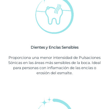
Singapur
Entrega prevista
8/11/26
Eslovaquia
Entrega prevista
8/9/26
Eslovenia
Entrega prevista
8/9/26
Sudáfrica
Entrega prevista
8/17/26
Dientes y Encías Sensibles
Corea del Sur
Entrega prevista
8/11/26
Proporciona una menor intensidad de Pulsaciones
España
Entrega prevista
8/9/26
Sónicas en las áreas más sensibles de la boca. Ideal
para personas con inflamación de las encías o
Suecia
Entrega prevista
8/9/26
erosión del esmalte.
Suiza
Entrega prevista
8/9/26
Taiwán
Entrega prevista
8/14/26
Tailandia
Entrega prevista
8/13/26