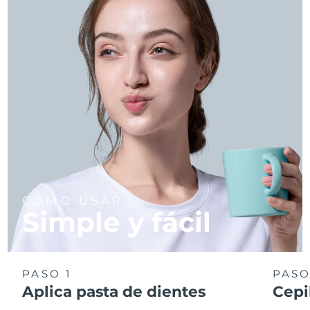
CÓMO USAR
Simple y fácil
PASO 1
PASO
Aplica pasta de dientes
Cepi