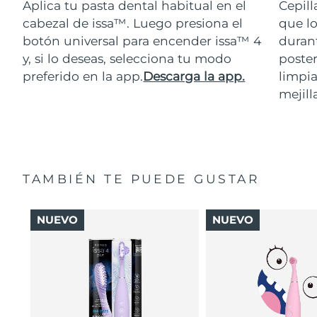
Aplica tu pasta dental habitual en el
Cepill
cabezal de issa™. Luego presiona el
que lo
botón universal para encender issa™ 4
durant
y, si lo deseas, selecciona tu modo
poster
preferido en la app.
Descarga la app.
limpia
mejill
TAMBIÉN TE PUEDE GUSTAR
NUEVO
NUEVO