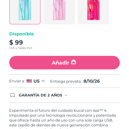
5
Reviews.
Same
page
link.
Disponible
$ 99
IVA y tasas incl.
Añadir
8/10/26
US
Enviar a:
Entrega prevista:
GARANTÍA DE 2 AÑOS
Regístrate hoy y tendrás cobertura total de la
garantía FOREO. Esto quiere decir que, en caso
de tener algún problema durante los 2 años
Experimenta el futuro del cuidado bucal con issa™ 4.
posteriores a tu compra, FOREO te remplazará el
Impulsado por una tecnología revolucionaria y patentada
producto sin cargo alguno.
que ofrece hasta un año de uso con una sola carga USB,
este cepillo de dientes de nueva generación combina