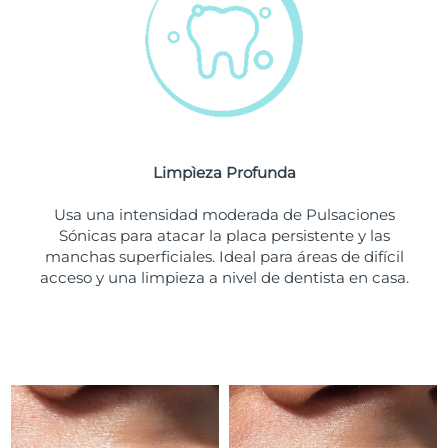
Turquía
Entrega prevista
8/10/26
Emiratos Árabes
Entrega prevista
8/10/26
Unidos
Reino Unido
Entrega prevista
8/9/26
Limpìeza Profunda
Estados Unidos
Entrega prevista
8/10/26
Usa una intensidad moderada de Pulsaciones
Sónicas para atacar la placa persistente y las
Uzbekistán
Entrega prevista
8/14/26
manchas superficiales. Ideal para áreas de difícil
acceso y una limpieza a nivel de dentista en casa.
Vietnam
Entrega prevista
8/15/26