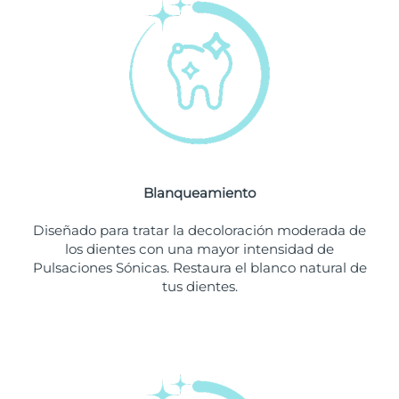
Filipinas
Entrega prevista
8/12/26
Polonia
Entrega prevista
8/10/26
Portugal
Entrega prevista
8/9/26
Puerto Rico
Entrega prevista
8/11/26
Blanqueamiento
Catar
Entrega prevista
8/10/26
Diseñado para tratar la decoloración moderada de
Reunión
Entrega prevista
8/14/26
los dientes con una mayor intensidad de
Pulsaciones Sónicas. Restaura el blanco natural de
tus dientes.
Rumanía
Entrega prevista
8/9/26
Rusia
Entrega prevista
8/17/26
Arabia Saudí
Entrega prevista
8/10/26