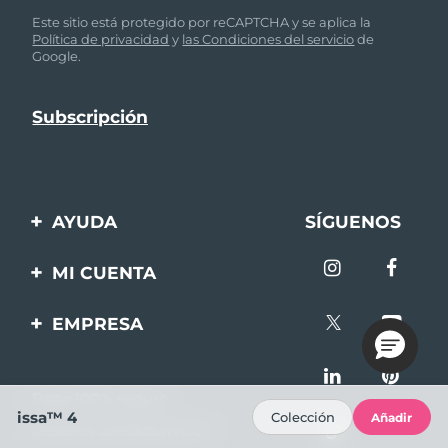
Este sitio está protegido por reCAPTCHA y se aplica la
Política de privacidad
y
las Condiciones del servicio
de
Google.
AYUDA
SÍGUENOS
Contáctanos
MI CUENTA
Pedidos y envíos
Registro de productos
EMPRESA
Garantía y devoluciones
Ayuda
Sobre FOREO
Preguntas frecuentes
Pago 100% seguro
Afiliados
Información de la
issa™ 4
Colección
Añadir
Reseñas de Bazaarvoice
batería
Noticias de afiliados