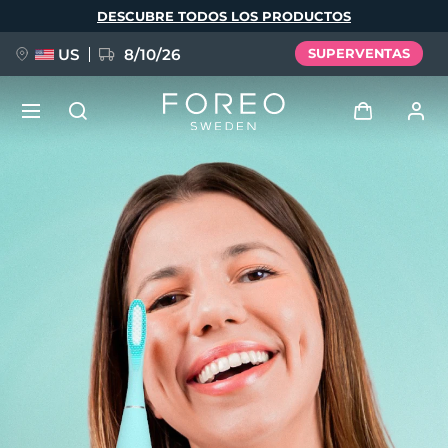
Pasar
DESCUBRE TODOS LOS PRODUCTOS
al
contenido
principal
US
8/10/26
SUPERVENTAS
NUEVO
Iniciar sesión
Idioma
BREAKING NEWS
Perfil de usuario
English
Deutsch
Español
Mis dispositivos
FAQ™ Pure Beauty-Tech Elixir
Français
Italiano
Português
Mis pedidos
Polski
Svenska
Русский
Türkçe
简体中文
繁體中文
Mis direcciones
issa™ Teeth Whitening Set
Mis suscripciones