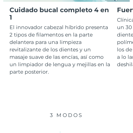
Cuidado bucal completo 4 en
Fuer
RAE de Macao
1
Entrega prevista
8/11/26
Clíni
(China)
El innovador cabezal híbrido presenta
un 30 
Malasia
Entrega prevista
8/12/26
2 tipos de filamentos en la parte
diente
delantera para una limpieza
polím
Malta
Entrega prevista
8/9/26
revitalizante de los dientes y un
los de
masaje suave de las encías, así como
a lo l
México
Entrega prevista
8/13/26
un limpiador de lengua y mejillas en la
deshil
parte posterior.
Mónaco
Entrega prevista
8/10/26
Países Bajos
Entrega prevista
8/9/26
Nueva Zelanda
Entrega prevista
8/9/26
3 MODOS
Noruega
Entrega prevista
8/9/26
Omán
Entrega prevista
8/12/26