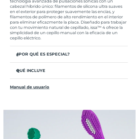
tecnología avanzada de pulsaciones sónicas con un
cabezal híbrido único: filamentos de silicona ultra suaves
en el exterior para proteger suavemente las encías, y
filamentos de polímero de alto rendimiento en el interior
para eliminar eficazmente la placa. Diseñado para trabajar
con tu movimiento natural de cepillado, issa™ 4 ofrece la
simplicidad de un cepillo manual con la eficacia de un
cepillo eléctrico.
¿POR QUÉ ES ESPECIAL?
Clínicamente probado para mejorar la higiene bucal
general en un 140 % en solo 1 mes.
QUÉ INCLUYE
Clínicamente probado para eliminar un 30 % más de
issa™ 4
placa que un cepillo manual regular.
Manual de usuario
Cable de carga USB
Clínicamente probado para reducir la gingivitis.
Estuche de viaje
El cabezal híbrido dura 2 veces más, no necesita
reemplazos hasta después de 6 meses.
Guía de inicio rápido
3 modos de cepillado: Limpieza Profunda,
Manual de issa™
Blanqueamiento y Dientes Sensibles
La tecnología Sonic Pulse proporciona 11,000
pulsaciones por minuto.
Accede a modos de cepillado personalizados a través de