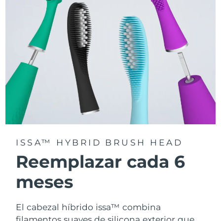
la app FOREO For You.
ISSA™ HYBRID BRUSH HEAD
Reemplazar cada 6
meses
El cabezal híbrido issa™ combina
filamentos suaves de silicona exterior que