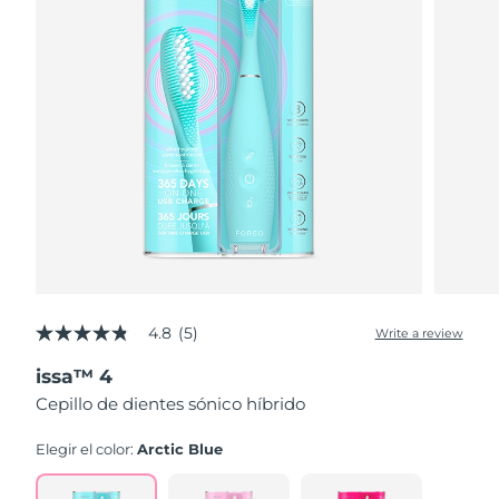
4.8
(5)
Write a review
4.8
out
issa™ 4
of
5
Cepillo de dientes sónico híbrido
stars,
average
rating
Elegir el color:
Arctic Blue
value.
Read