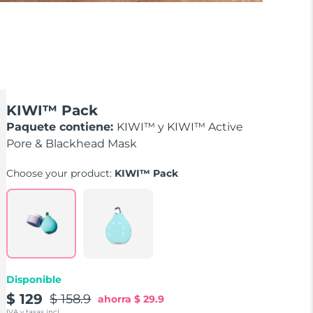
KIWI™ Pack
Paquete contiene:
KIWI™ y KIWI™ Active
Pore & Blackhead Mask
Choose your product:
KIWI™ Pack
Disponible
$ 129
$ 158.9
ahorra
$ 29.9
IVA y tasas incl.