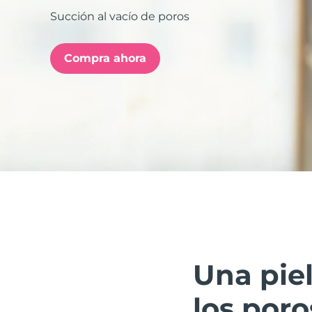
Succión al vacío de poros
issa™ Teeth Whitening Set
Compra ahora
FAQ™ Dual LED Panel
POPULAR
Sorpresas especiales
Superventas
Una pie
los poro