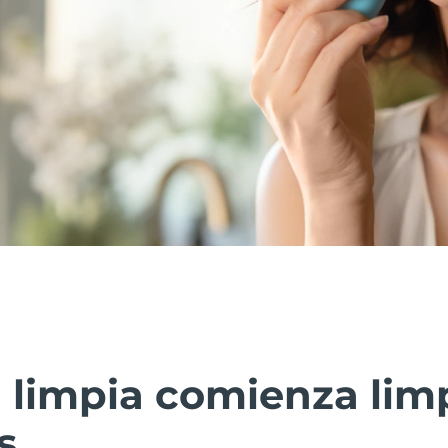
l limpia comienza li
s