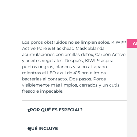
Los poros obstruidos no se limpian solos. KIWI™
A
Active Pore & Blackhead Mask ablanda
acumulaciones con arcillas detox, Carbón Activo
y aceites vegetales. Después, KIWI™ aspira
puntos negros, blancos y sebo atrapado
mientras el LED azul de 415 nm elimina
bacterias al contacto. Dos pasos. Poros
visiblemente más limpios, cerrados y un cutis
fresco e impecable.
¿POR QUÉ ES ESPECIAL?
Arcillas detox y Carbón Activo extraen grasa,
bacterias y suciedad antes de la extracción.
QUÉ INCLUYE
Aceites de Jojoba, Meadowfoam y Baobab