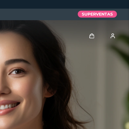
SUPERVENTAS
Iniciar sesión
Perfil de usuario
Mis dispositivos
Mis pedidos
Mis direcciones
Mis suscripciones