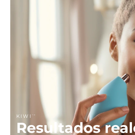
KIWI
TM
Resultados real