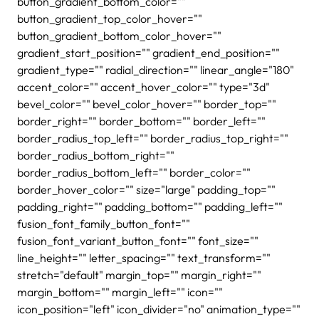
button_gradient_bottom_color=""
button_gradient_top_color_hover=""
button_gradient_bottom_color_hover=""
gradient_start_position="" gradient_end_position=""
gradient_type="" radial_direction="" linear_angle="180"
accent_color="" accent_hover_color="" type="3d"
bevel_color="" bevel_color_hover="" border_top=""
border_right="" border_bottom="" border_left=""
border_radius_top_left="" border_radius_top_right=""
border_radius_bottom_right=""
border_radius_bottom_left="" border_color=""
border_hover_color="" size="large" padding_top=""
padding_right="" padding_bottom="" padding_left=""
fusion_font_family_button_font=""
fusion_font_variant_button_font="" font_size=""
line_height="" letter_spacing="" text_transform=""
stretch="default" margin_top="" margin_right=""
margin_bottom="" margin_left="" icon=""
icon_position="left" icon_divider="no" animation_type=""