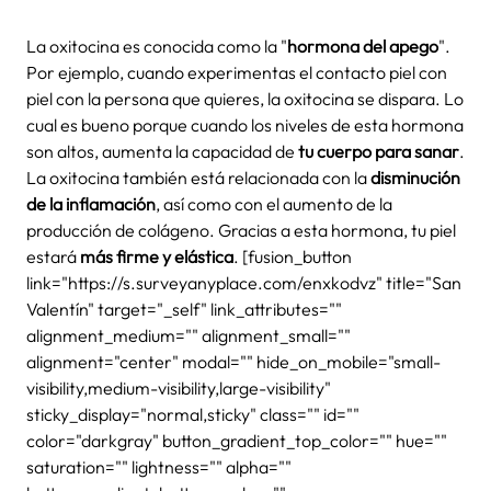
La oxitocina es conocida como la "
hormona del apego
".
Por ejemplo, cuando experimentas el contacto piel con
piel con la persona que quieres, la oxitocina se dispara. Lo
cual es bueno porque cuando los niveles de esta hormona
son altos, aumenta la capacidad de
tu cuerpo para sanar
.
La oxitocina también está relacionada con la
disminución
de la inflamación
, así como con el aumento de la
producción de colágeno. Gracias a esta hormona, tu piel
estará
más firme y elástica
. [fusion_button
link="https://s.surveyanyplace.com/enxkodvz" title="San
Valentín" target="_self" link_attributes=""
alignment_medium="" alignment_small=""
alignment="center" modal="" hide_on_mobile="small-
visibility,medium-visibility,large-visibility"
sticky_display="normal,sticky" class="" id=""
color="darkgray" button_gradient_top_color="" hue=""
saturation="" lightness="" alpha=""