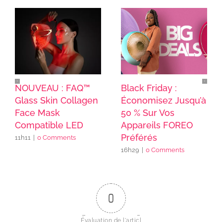
NOUVEAU : FAQ™
Black Friday :
Glass Skin Collagen
Économisez Jusqu’à
Face Mask
50 % Sur Vos
Compatible LED
Appareils FOREO
Préférés
11h11
|
0 Comments
16h29
|
0 Comments
0
Évaluation de l'articl