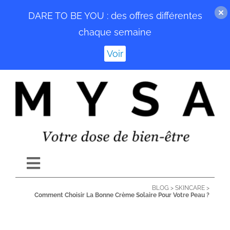
DARE TO BE YOU : des offres différentes
chaque semaine
Voir
Passer
au
contenu
Toggle
Navigation
BLOG
>
SKINCARE
>
ACCUEIL
Comment Choisir La Bonne Crème Solaire Pour Votre Peau ?
BLOG