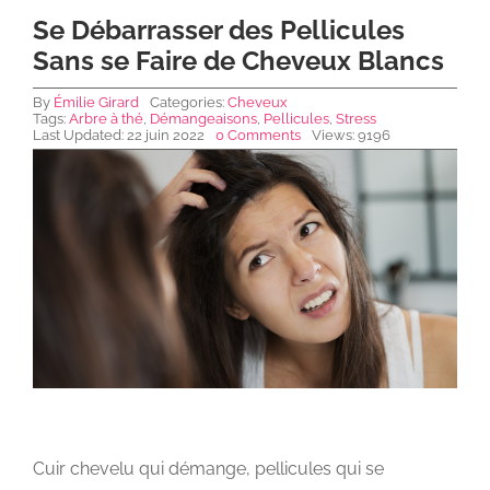
Se Débarrasser des Pellicules
Sans se Faire de Cheveux Blancs
NEWS DE FOREO
By
Émilie Girard
Categories:
Cheveux
Tags:
Arbre à thé
,
Démangeaisons
,
Pellicules
,
Stress
Last Updated: 22 juin 2022
0 Comments
Views: 9196
SKINCARE
SANTÉ & BIEN-ÊTRE
BEAUTÉ
À PROPOS
CONTACT
Cuir chevelu qui démange, pellicules qui se