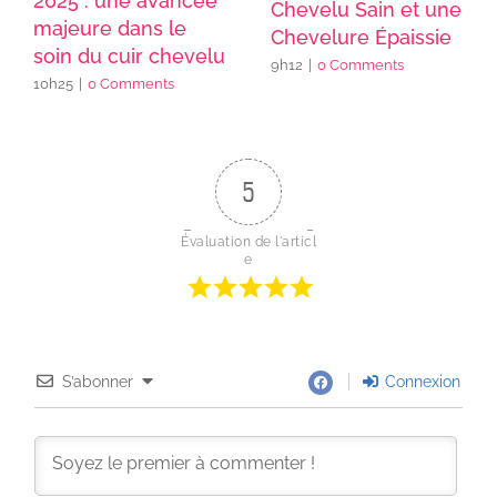
2025 : une avancée
Chevelu Sain et une
majeure dans le
Chevelure Épaissie
soin du cuir chevelu
9h12
|
0 Comments
10h25
|
0 Comments
5
Évaluation de l'articl
e
S’abonner
Connexion