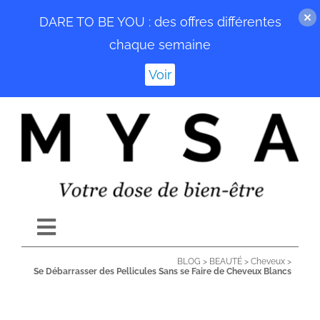
DARE TO BE YOU : des offres différentes
chaque semaine
Voir
Passer
au
contenu
Toggle
Navigation
BLOG
>
BEAUTÉ
>
Cheveux
>
ACCUEIL
Se Débarrasser des Pellicules Sans se Faire de Cheveux Blancs
BLOG