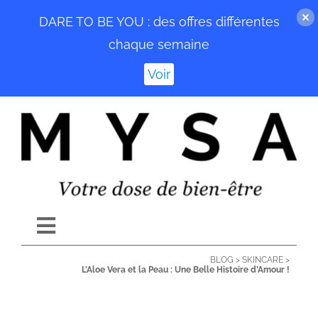
DARE TO BE YOU : des offres différentes
chaque semaine
Voir
Passer
au
contenu
Toggle
Navigation
BLOG
>
SKINCARE
>
ACCUEIL
L’Aloe Vera et la Peau : Une Belle Histoire d’Amour !
BLOG