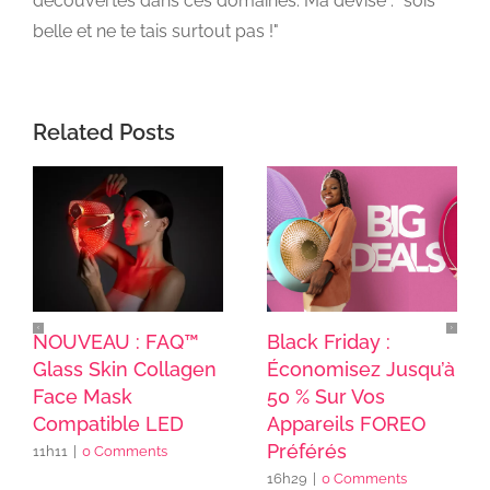
découvertes dans ces domaines. Ma devise : "sois
belle et ne te tais surtout pas !"
Related Posts
NOUVEAU : FAQ™
Black Friday :
Glass Skin Collagen
Économisez Jusqu’à
Face Mask
50 % Sur Vos
Compatible LED
Appareils FOREO
Préférés
11h11
|
0 Comments
16h29
|
0 Comments