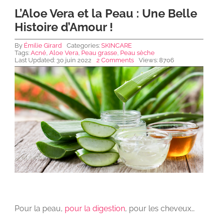
L’Aloe Vera et la Peau : Une Belle
Histoire d’Amour !
NEWS DE FOREO
By
Émilie Girard
Categories:
SKINCARE
Tags:
Acné
,
Aloe Vera
,
Peau grasse
,
Peau sèche
Last Updated: 30 juin 2022
2 Comments
Views: 8706
SKINCARE
SANTÉ & BIEN-ÊTRE
BEAUTÉ
À PROPOS
CONTACT
Pour la peau,
pour la digestion
, pour les cheveux…