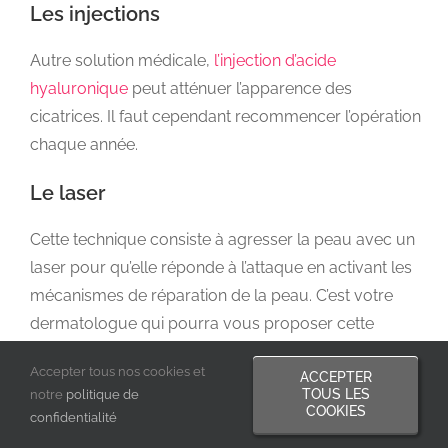
Les injections
Autre solution médicale,
l’injection d’acide
hyaluronique
peut atténuer l’apparence des
cicatrices. Il faut cependant recommencer l’opération
chaque année.
Le laser
Cette technique consiste à agresser la peau avec un
laser pour qu’elle réponde à l’attaque en activant les
mécanismes de réparation de la peau. C’est votre
dermatologue qui pourra vous proposer cette
méthode efficace mais délicate.
Accepter tous nos cookies et
ACCEPTER
La guerre des boutons
TOUS LES
notre
politique de
COOKIES
confidentialité