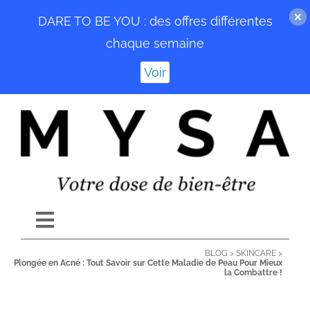
DARE TO BE YOU : des offres différentes
chaque semaine
Voir
Passer
au
contenu
Toggle
Navigation
BLOG
>
SKINCARE
>
ACCUEIL
Plongée en Acné : Tout Savoir sur Cette Maladie de Peau Pour Mieux
la Combattre !
BLOG