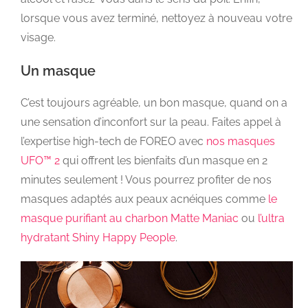
lorsque vous avez terminé, nettoyez à nouveau votre
visage.
Un masque
C’est toujours agréable, un bon masque, quand on a
une sensation d’inconfort sur la peau. Faites appel à
l’expertise high-tech de FOREO avec
nos masques
UFO™ 2
qui offrent les bienfaits d’un masque en 2
minutes seulement ! Vous pourrez profiter de nos
masques adaptés aux peaux acnéiques comme
le
masque purifiant au charbon Matte Maniac
ou
l’ultra
hydratant Shiny Happy People
.