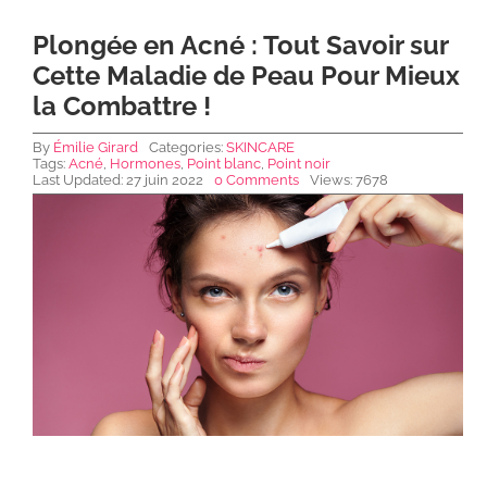
Plongée en Acné : Tout Savoir sur
NEWS DE FOREO
Cette Maladie de Peau Pour Mieux
la Combattre !
SKINCARE
By
Émilie Girard
Categories:
SKINCARE
Tags:
Acné
,
Hormones
,
Point blanc
,
Point noir
Last Updated: 27 juin 2022
0 Comments
Views: 7678
SANTÉ & BIEN-ÊTRE
BEAUTÉ
À PROPOS
CONTACT